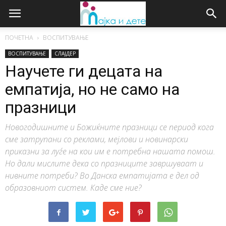
ПОЧЕТНА
ВОСПИТУВАЊЕ
ВОСПИТУВАЊЕ
СЛАЈДЕР
Научете ги децата на
емпатија, но не само на
празници
Новогодишните и Божиќните празници се период кога
сме затрупани со реклами, мејлови и новинарски
приказни за луѓе на кои им е потребна нашата помош.
Но дали мислите дека со празниците завршуваат и
нивните потреби? Во Данска емпатијата е дел од
образовниот систем. Каде сме ние?