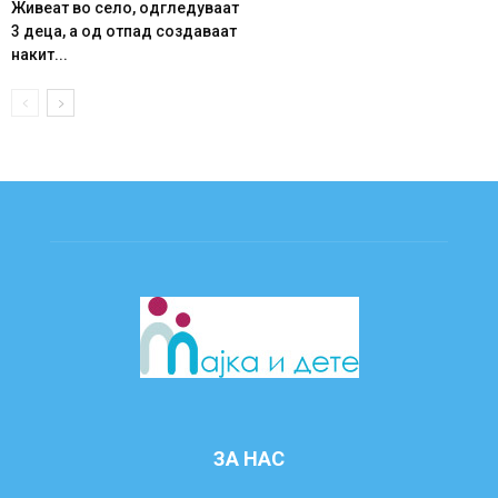
Живеат во село, одгледуваат
3 деца, а од отпад создаваат
накит...
ЗА НАС