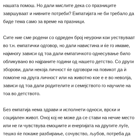
нашата помош. Но дали мислите дека со празниците
завршуваат и нивните потреби? Емпатијата не би требало да
биде тема само за време на празници.
Сите ние сме родени со одреден број неурони кои уествуваат
во т.н. емпатички одговор, но дали навистина и ќе го имаме,
најмногу зависи од тоа дали емпатичкото однесување било
обликувано во најраните години од нашето детство. Со други
зборови, дали некоја личност ќе одговори на повикот да ѝ
помогне на друга личност или на животно кое е е во неволја,
зависи од тоа дали родителите и семејството го научиле на
тоа во детството.
Без емпатија нема здрави и исполнети односи, врски и
социјален живот. Оној кој не може да се стави на нечие место
или не ги чувствува емоциите и енергијата на другите луѓе,
тешко ќе покаже разбирање, сочувство, љубов, потреба да