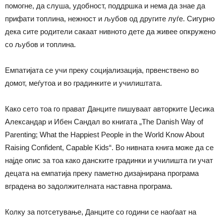
помогне, да слуша, удобност, поддршка и нема да знае да
прифати топлина, нежност и љубов од другите луѓе. Сигурно
дека сите родители сакаат нивното дете да живее опкружено
со љубов и топлина.
Емпатијата се учи преку социјализација, првенствено во
домот, меѓутоа и во градинките и училиштата.
Како сето тоа го прават Данците пишуваат авторките Џесика
Александар и Ибен Сандал во книгата „The Danish Way of
Parenting; What the Happiest People in the World Know About
Raising Confident, Capable Kids“. Во нивната книга може да се
најде опис за тоа како данските градинки и училишта ги учат
децата на емпатија преку паметно дизајнирана програма
вградена во задолжителната наставна програма.
Колку за потсетување, Данците со години се наоѓаат на