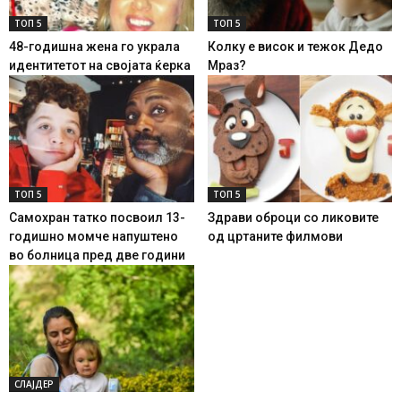
ТОП 5
ТОП 5
48-годишна жена го украла
Колку е висок и тежок Дедо
идентитетот на својата ќерка
Мраз?
ТОП 5
ТОП 5
Самохран татко посвоил 13-
Здрави оброци со ликовите
годишно момче напуштено
од цртаните филмови
во болница пред две години
СЛАЈДЕР