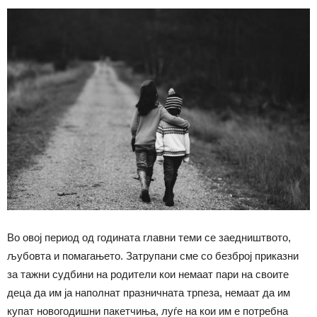
Во овој период од годината главни теми се заедништвото,
љубовта и помагањето. Затрупани сме со безброј приказни
за тажни судбини на родители кои немаат пари на своите
деца да им ја наполнат празничната трпеза, немаат да им
купат новогодишни пакетчиња, луѓе на кои им е потребна