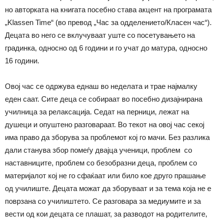
но авторката на книгата посебно става акцент на програмата
„Klassen Time“ (во превод „Час за одделението/Класен час“).
Децата во него се вклучуваат уште со посетувањето на
градинка, односно од 6 години и го учат до матура, односно
16 години.
Овој час се одржува еднаш во неделата и трае најмалку
еден саат. Сите деца се собираат во посебно дизајнирана
училница за релаксација. Седат на перници, лежат на
душеци и опуштено разговараат. Во текот на овој час секој
има право да зборува за проблемот кој го мачи. Без разлика
дали станува збор помеѓу двајца ученици, проблем со
наставниците, проблем со безобразни деца, проблем со
материјалот кој не го сфаќаат или било кое друго прашање
од училиште. Децата можат да зборуваат и за тема која не е
поврзана со училиштето. Се разговара за медиумите и за
вести од кои децата се плашат, за разводот на родителите,