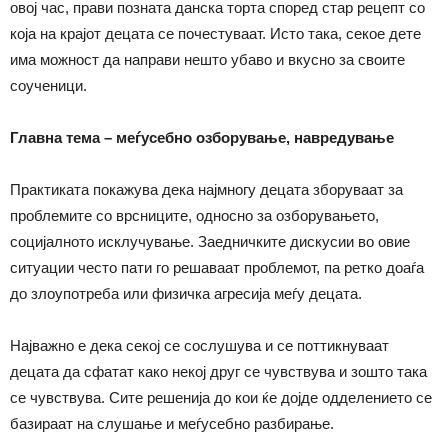
овој час, прави позната данска торта според стар рецепт со
која на крајот децата се почестуваат. Исто така, секое дете
има можност да направи нешто убаво и вкусно за своите
соученици.
Главна тема – меѓусебно озборување, навредување
Практиката покажува дека најмногу децата зборуваат за
проблемите со врсниците, односно за озборувањето,
социјалното исклучување. Заедничките дискусии во овие
ситуации често пати го решаваат проблемот, па ретко доаѓа
до злоупотреба или физичка агресија меѓу децата.
Најважно е дека секој се сослушува и се поттикнуваат
децата да сфатат како некој друг се чувствува и зошто така
се чувствува. Сите решенија до кои ќе дојде одделението се
базираат на слушање и меѓусебно разбирање.