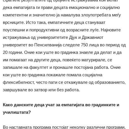
дека емпатијата ги прави децата емоционално и социјално
компетентни и значително ја намалува злоупотребата меѓу
врсниците. Исто така, емпатичните деца стануваат
поуспешни и попродуктивни од возрасните луѓе. Најновите
истражувања од универзитетите Дјук и Државниот
универзитет во Пенсилванија следеле 750 лица во период од
20 години. Оние кои уште во градинка знаеле да делат и да
им помагаат на другите деца, повеќето матурирале, се
запишале на факултет и пронашле постојана работа. Оние
кои уште во градинка покажале помала социјална
флексибилност, често пати се откажувале од образованието,
завршувале во затвор или без работа.
Како данските деца учат за емпатијата во градинките и
училиштата?
Во наставната програма постојат неколку различни програми,