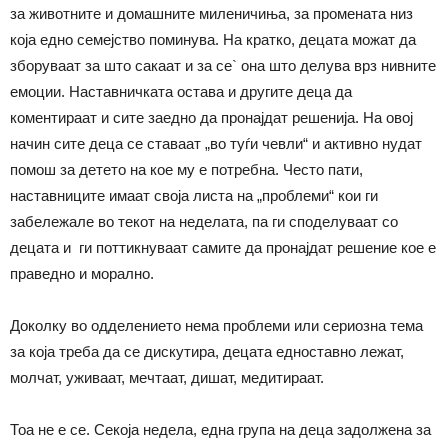
за животните и домашните миленичиња, за промената низ
која едно семејство поминува. На кратко, децата можат да
зборуваат за што сакаат и за се` она што делува врз нивните
емоции. Наставничката остава и другите деца да
коментираат и сите заедно да пронајдат решенија. На овој
начин сите деца се ставаат „во туѓи чевли“ и активно нудат
помош за детето на кое му е потребна. Често пати,
наставниците имаат своја листа на „проблеми“ кои ги
забележале во текот на неделата, па ги споделуваат со
децата и ги поттикнуваат самите да пронајдат решение кое е
праведно и морално.
Доколку во одделението нема проблеми или сериозна тема
за која треба да се дискутира, децата едноставно лежат,
молчат, уживаат, мечтаат, дишат, медитираат.
Тоа не е се. Секоја недела, една група на деца задолжена за