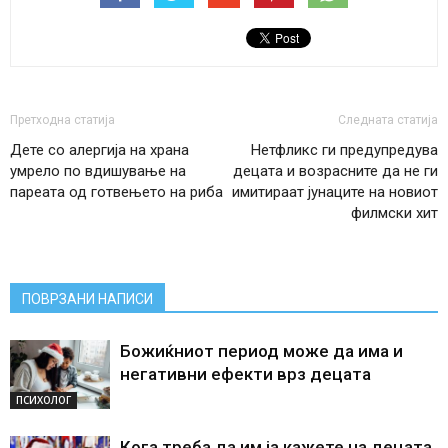
Претходна статија
Следната статија
Дете со алергија на храна
Нетфликс ги предупредува
умрело по вдишување на
децата и возрасните да не ги
пареата од готвењето на риба
имитираат јунаците на новиот
филмски хит
ПОВРЗАНИ НАПИСИ
Божиќниот период може да има и
негативни ефекти врз децата
ПСИХОЛОГ
Кога треба да им ја кажете на децата