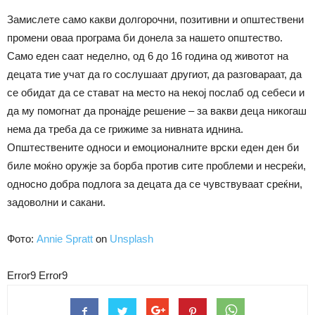
Замислете само какви долгорочни, позитивни и општествени
промени оваа програма би донела за нашето општество.
Само еден саат неделно, од 6 до 16 година од животот на
децата тие учат да го сослушаат другиот, да разговараат, да
се обидат да се стават на место на некој послаб од себеси и
да му помогнат да пронајде решение – за вакви деца никогаш
нема да треба да се грижиме за нивната иднина.
Општествените односи и емоционалните врски еден ден би
биле моќно оружје за борба против сите проблеми и несреќи,
односно добра подлога за децата да се чувствуваат среќни,
задоволни и сакани.
Фото:
Annie Spratt
on
Unsplash
Error9
Error9