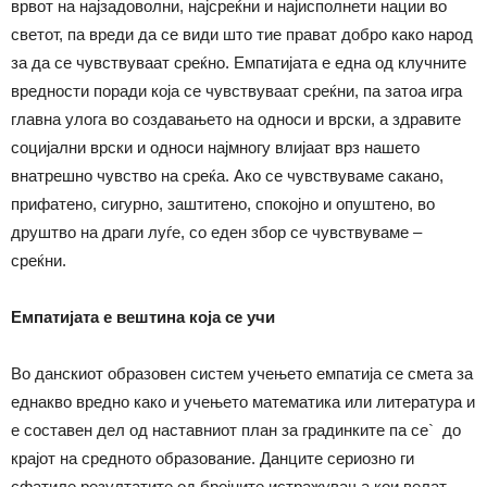
врвот на најзадоволни, најсреќни и најисполнети нации во
светот, па вреди да се види што тие прават добро како народ
за да се чувствуваат среќно. Емпатијата е една од клучните
вредности поради која се чувствуваат среќни, па затоа игра
главна улога во создавањето на односи и врски, а здравите
социјални врски и односи најмногу влијаат врз нашето
внатрешно чувство на среќа. Ако се чувствуваме сакано,
прифатено, сигурно, заштитено, спокојно и опуштено, во
друштво на драги луѓе, со еден збор се чувствуваме –
среќни.
Емпатијата е вештина која се учи
Во данскиот образовен систем учењето емпатија се смета за
еднакво вредно како и учењето математика или литература и
е составен дел од наставниот план за градинките па се` до
крајот на средното образование. Данците сериозно ги
сфатиле резултатите од бројните истражувања кои велат