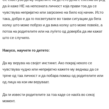
да ѝ каже НЕ на непозната личност која прави тоа да се
чувствува непријатно или загрозено на било кој начин. Исто
така, добро е да го посветувате во такви ситуации да бега
колку што може побрзо и да вика колку што може повеќе, а
потоа на родителите или на луѓето од доверба да им кажат
што се случило.
Накусо, научете го детето:
Да му верува на својот инстинкт. Ако покрај некого се
чувствува чудно или непријатно кажете му веднаш да се
тргне од таа личност и да побара помош од родителите или
од лица на кои им веруваат.
Да ги извести родителите за тоа каде се наоѓа во секој
момент.