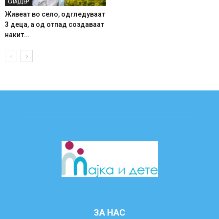
СЛАЈДЕР
Живеат во село, одгледуваат
3 деца, а од отпад создаваат
накит...
ЗА НАС