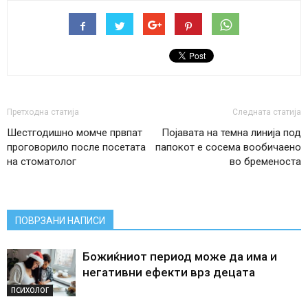
Претходна статија
Следната статија
Шестгодишно момче првпат
Појавата на темна линија под
проговорило после посетата
папокот е сосема вообичаено
на стоматолог
во бременоста
ПОВРЗАНИ НАПИСИ
Божиќниот период може да има и
негативни ефекти врз децата
ПСИХОЛОГ