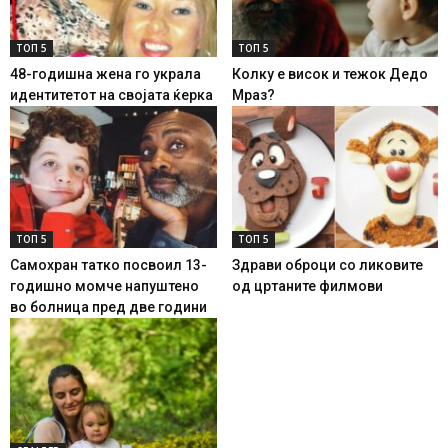
ТОП 5
ТОП 5
48-годишна жена го украла
Колку е висок и тежок Дедо
идентитетот на својата ќерка
Мраз?
ТОП 5
ТОП 5
Самохран татко посвоил 13-
Здрави оброци со ликовите
годишно момче напуштено
од цртаните филмови
во болница пред две години