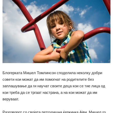
Блогерката Мишел Томлинсон споделила неколку добри
совети кои можат да им помогнат на родителите без
заплашување да ги научат своите деца кои се тие лица од
кои треба да се тргаат настрана, а на кои можат да им
веруваат.
Разговорот со својата петгодишна ќеркичка Ајви, Мишел го