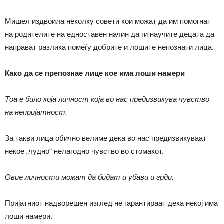
Мишел издвоила неколку совети кои можат да им помогнат
на родителите на едноставен начин да ги научите децата да
направат разлика помеѓу добрите и лошите непознати лица.
Како да се препознае лице кое има лоши намери
Тоа е било која личност која во нас предизвикува чувство
на непријатност.
За такви лица обично велиме дека во нас предизвикуваат
некое „чудно“ нелагодно чувство во стомакот.
Овие личности можат да бидат и убави и грди.
Пријатниот надворешен изглед не гарантираат дека некој има
лоши намери.