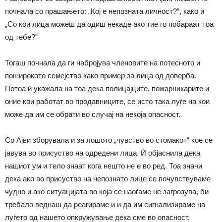
почнала со прашањето: „Кој е непозната личност?“, како и
„Со кои лица можеш да одиш некаде ако тие го побараат тоа
од тебе?“
Тогаш почнала да ги набројува членовите на потесното и
поширокото семејство како пример за лица од доверба.
Потоа ѝ укажала на тоа дека полицајците, пожарникарите и
оние кои работат во продавниците, се исто така луѓе на кои
може да им се обрати во случај на некоја опасност.
Со Ајви зборувала и за лошото „чувство во стомакот“ кое се
јавува во присуство на одредени лица. Ѝ објаснила дека
нашиот ум и тело знаат кога нешто не е во ред. Тоа значи
дека ако во присуство на непознато лице се почувствуваме
чудно и ако ситуацијата во која се наоѓаме не загрозува, би
требало веднаш да реагираме и и да им сигнализираме на
луѓето од нашето опкружување дека сме во опасност.