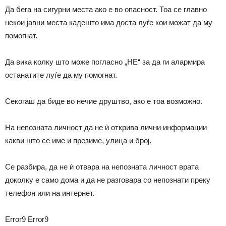
Да бега на сигурни места ако е во опасност. Тоа се главно
некои јавни места кадешто има доста луѓе кои можат да му
помогнат.
Да вика колку што може погласно „НЕ“ за да ги алармира
останатите луѓе да му помогнат.
Секогаш да биде во нечие друштво, ако е тоа возможно.
На непозната личност да не ѝ открива лични информации
какви што се име и презиме, улица и број.
Се разбира, да не ѝ отвара на непозната личност врата
доколку е само дома и да не разговара со непознати преку
телефон или на интернет.
Error9
Error9