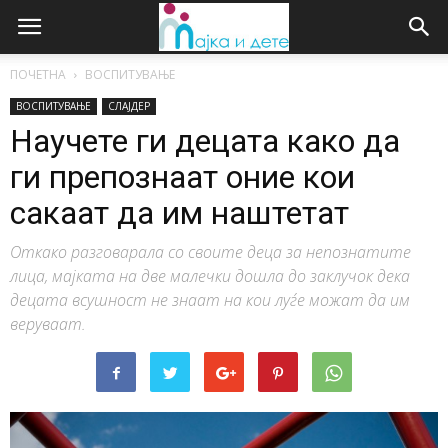
ПОЧЕТНА
ВОСПИТУВАЊЕ
ВОСПИТУВАЊЕ
СЛАЈДЕР
Научете ги децата како да
ги препознаат оние кои
сакаат да им наштетат
Откако разговарала со своите деца за непознатите
лица, мајката на две малечки дошла до заклучок дека
децата всушност не знаат на кои луѓе можат да им
веруваат.