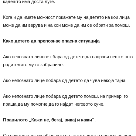
кадешто има доста луѓе.
Кога и да имате можност покажете му на детето на кои лица
може да им верува и на кои може да им се обрати за помош.
Како детето да препознае опасна ситуација
Ако непозната личност бара од детето да направи нешто што
родителите му го забраниле.
Ако непознато лице побара од детето да чува некоја тајна.
Ако непознато лице побара од детето помош, на пример, го
праша да му помогне да го најдат неговото куче.
Правилото „Кажи не, бегај, викај и кажи“.
Се советува да му објасните на детето дека е сосема во ред