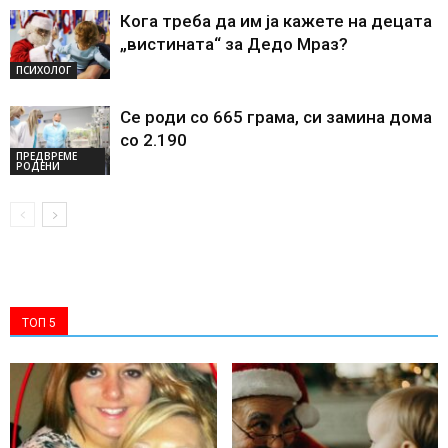
Кога треба да им ја кажете на децата
„вистината“ за Дедо Мраз?
ПСИХОЛОГ
Се роди со 665 грама, си замина дома
со 2.190
ПРЕДВРЕМЕ
РОДЕНИ
ТОП 5