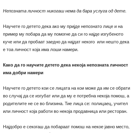
Непозната личност никогаш нема да бара услуга од дете.
Научете го детето дека ако му пријде непознато лице и на
пример му побара да му помогне да си го најде изгубеното
куче или да пробаат заедно да најдат некого или нешто дека
е тоа личност која има лоши намери.
Како да го научите детето дека некоја непозната личност
има добри намери
Научете го детето кои се лицата на кои може да им се обрати
во случај да се изгубат или да му е потребна некоја помош, а
родителите не се во близина. Тие лица се: полицаец, учител
или личност која работи во некоја продавница или ресторан.
Најдобро е секогаш да побараат помош на некое јавно место,