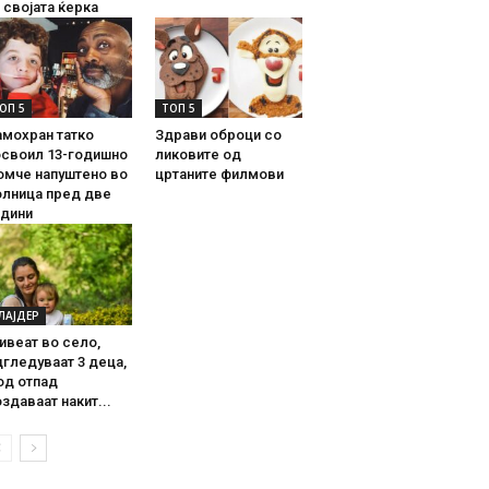
 својата ќерка
ОП 5
ТОП 5
амохран татко
Здрави оброци со
освоил 13-годишно
ликовите од
омче напуштено во
цртаните филмови
олница пред две
одини
ЛАЈДЕР
ивеат во село,
гледуваат 3 деца,
од отпад
здаваат накит...