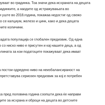
уваат во градинка. Тоа значи дека исхраната на децата
градинките, а наодите од истражувањата во
и уште во 2018.година, покажаа недостиг од свежо
о се калциум, железо и цинк,
како и
дека децата
ните количини.
ладата популација се глобален предизвик. Од една
о со ниско ниво е присутен и кај нашите деца, а од
елината за кои податоците покажуваат дека имаат
а постои одредено ниво на неизбалансираност на
 претставува сериозен предизвик за кој е потребен
ка
пред половина година
соопшти дека ќе направи
ите за исхрана и оброци на децата во детските