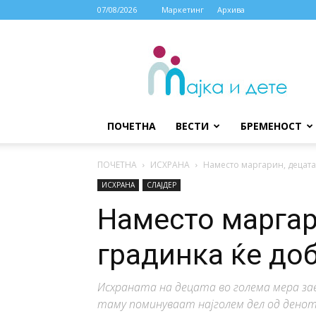
07/08/2026
Маркетинг
Архива
МАЈКА
И
ДЕТЕ
ПОЧЕТНА
ВЕСТИ
БРЕМЕНОСТ
ПОЧЕТНА
ИСХРАНА
Наместо маргарин, децата 
ИСХРАНА
СЛАЈДЕР
Наместо маргар
градинка ќе доб
Исхраната на децата во голема мера за
таму поминуваат најголем дел од дено