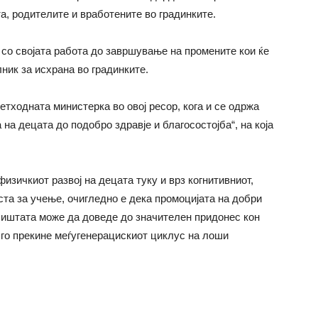
а, родителите и вработените во градинките.
 со својата работа до завршување на промените кои ќе
ник за исхрана во градинките.
етходната министерка во овој ресор, кога и се одржа
 на децата до подобро здравје и благосостојба
“, на која
физичкиот развој на децата туку
и врз
когнитивниот,
ста за учење, очигледно е дека промоцијата на добри
иштата може да доведе до значителен придонес кон
а го прекине меѓугенерацискиот циклус на лоши