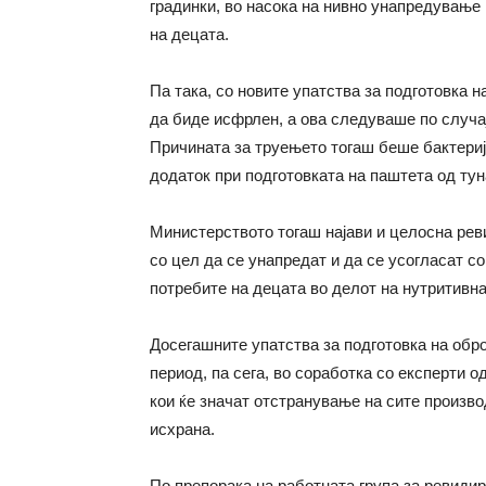
градинки, во насока на нивно унапредување 
на децата.
Па така, со новите упатства за подготовка 
да биде исфрлен,
а ова следуваше
по
случа
Причината за труењето
тогаш беше
бактериј
додаток при подготовката на паштета од тун
М
инистерството
тогаш најави и це
лосна рев
со цел да се унапредат и да се усогласат со
потребите на децата во делот на нутритивна
Досегашните у
патства за подготовка на обр
период, па сега
, во соработка со експерти о
кои ќе значат отстранување на сите произво
исхрана.
По препорака на работната група за ревиди