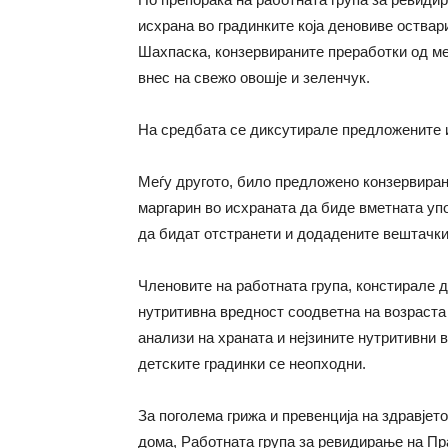
исхрана во градинките која деновиве оствар
Шахпаска, к
онзервираните преработки од м
внес на свежо овошје и зеленчук.
На средбата се
диксутира
ле
предложените и
Меѓу другото, било
предл
ожено
конзервиран
маргарин во исхраната да биде вметната уп
да бидат отстранети и додадените вештачки 
Членовите на работната група, констирале д
нутритивна вредност соодветна на возраста 
анализи на храната и нејзините нутритивни 
детските градинки се неопходни.
За поголема грижа и превенција на здравјето
дома, Работната група за ревидирање на Пр