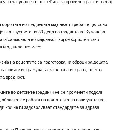
и усогласување со потребите за правилен раст и развој
на оброците во градинките мајонезот требаше целосно
јот со
труењето на 30 деца во градинка во Куманово.
ата салмонела во мајонез
от
, кој се користел како
а и од пилешко месо.
изија
на
рецептите за подготовка на оброци за децата
 најновите истражувања за здрава исхрана, но и за
та вредност.
оците во детските градинки не се променети
подолг
д областа,
се
работи на подготовка на нови упатства
ди кои не ги задоволуваат стандардите за здрава
рање на Правилникот за нормативи и стандарди за