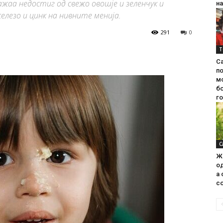
жаа недостиг од свежо овошје и зеленчук и
на
лезо и цинк на нивните менија.
291
0
Т
С
п
м
б
г
С
Ж
од
а 
со