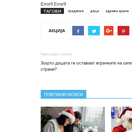
Error9
Error9
ТАГОВИ
градинка
деца
здрава храна
АКЦИЈА
Претходна статија
Зошто децата ги оставаат играчките на сите
страни?
ПОВРЗАНИ НАПИСИ