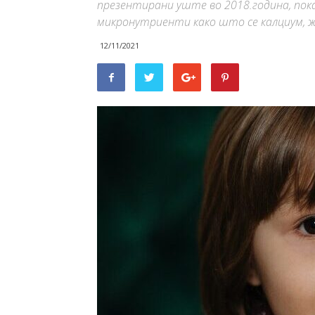
презентирани уште во 2018.година, пока
микронутриенти како што се калциум, же
12/11/2021