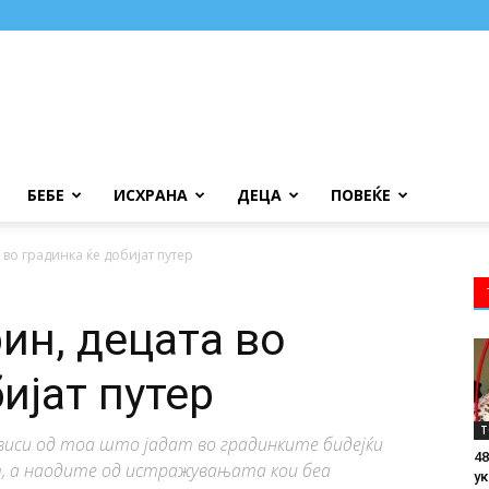
БЕБЕ
ИСХРАНА
ДЕЦА
ПОВЕЌЕ
во градинка ќе добијат путер
ин, децата во
ијат путер
Т
виси од тоа што јадат во градинките бидејќи
48
т, а наодите од истражувањата кои беа
ук