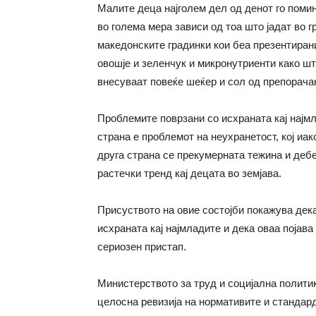
Малите деца најголем дел од денот го помин
во голема мера зависи од тоа што јадат во 
македонските градинки кои беа презентиран
овошје и зеленчук и микронутриенти како шт
внесуваат повеќе шеќер и сол од препорача
Проблемите поврзани со исхраната кај најм
страна е проблемот на неухранетост, кој иак
друга страна се прекумерната тежина и деб
растечки тренд кај децата во земјава.
Присуството на овие состојби покажува дек
исхраната кај најмладите и дека оваа појава
сериозен пристап.
Министерството за труд и социјална полити
целосна ревизија на нормативите и стандард