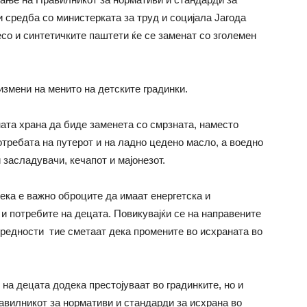
и средба со министерката за труд и социјала Јагода
есо и синтетичките паштети
ќе
се заменат со зголемен
змени на менито на детските градинки.
ата храна да биде заменета со смрзната, наместо
отребата на путерот и на ладно цедено масло, а воедно
засладувачи, кечапот и мајонезот.
ека е важно оброците да имаат енергетска и
и потребите на децата. Повикувајќи се на направените
вредности тие сметаат дека промените во исхраната во
 на децата додека престојуваат во градинките, но и
авилникот за нормативи и стандарди за исхрана во