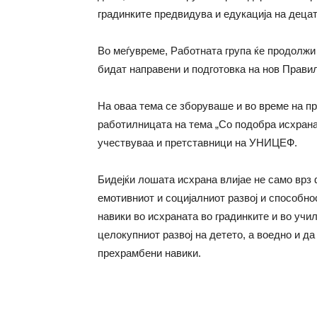
градинките предвидува и едукација на децат
Во меѓувреме, Работната група ќе продолжи
бидат направени и подготовка на нов Правил
На оваа тема се зборуваше и во време на пр
работилницата на тема
„
Со подобра исхрана
учествуваа и претставници
на УНИЦЕФ.
Бидејќи лошата исхрана влијае не само врз 
емотивниот и социјалниот развој и способно
навики во исхраната во
градинките и во
учил
целокупниот развој на детето, а воедно и д
прехрамбени навики.