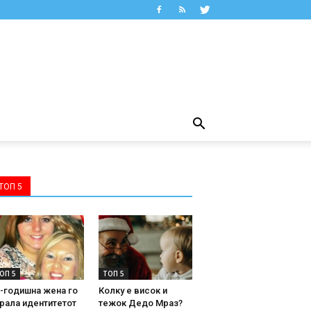
ТОП 5
ОП 5
ТОП 5
-годишна жена го
Колку е висок и
рала идентитетот
тежок Дедо Мраз?