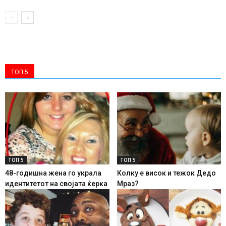
ТОП 5
ТОП 5
ТОП 5
48-годишна жена го украла
Колку е висок и тежок Дедо
идентитетот на својата ќерка
Мраз?