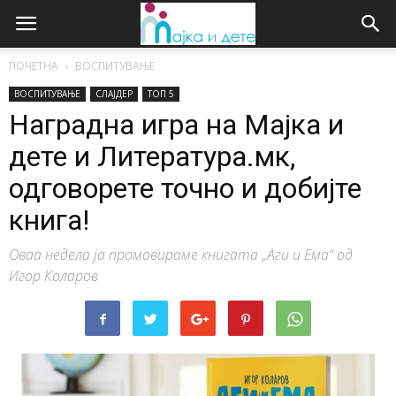
ПОЧЕТНА
ВОСПИТУВАЊЕ
ВОСПИТУВАЊЕ
СЛАЈДЕР
ТОП 5
Наградна игра на Мајка и
дете и Литература.мк,
одговорете точно и добијте
книга!
Оваа недела ја промовираме книгата „Аги и Ема“ од
Игор Коларов