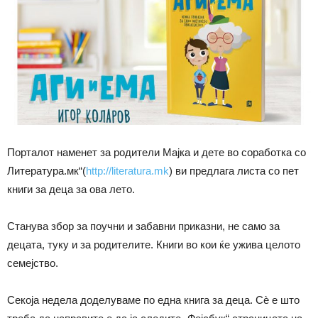
Порталот наменет за родители Мајка и дете во соработка со
Литература.мк“(
http://literatura.mk
) ви предлага листа со пет
книги за деца за ова лето.
Станува збор за поучни и забавни приказни, не само за
децата, туку и за родителите. Книги во кои ќе ужива целото
семејство.
Секоја недела доделуваме по една книга за деца. Сѐ е што