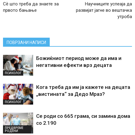
Сѐ што треба да знаете за
Научниците успеаја да
првото бањање
развијат јагне во вештачка
утроба
ПОВРЗАНИ НАПИСИ
Божиќниот период може да има и
негативни ефекти врз децата
ПСИХОЛОГ
Кога треба да им ја кажете на децата
„вистината“ за Дедо Мраз?
ПСИХОЛОГ
Се роди со 665 грама, си замина дома
со 2.190
ПРЕДВРЕМЕ
РОДЕНИ