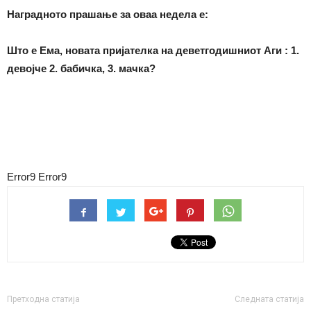
Наградното прашање за оваа недела е:
Што е Ема, новата пријателка на деветгодишниот Аги : 1.
девојче 2. бабичка, 3. мачка?
Error9
Error9
Претходна статија
Следната статија