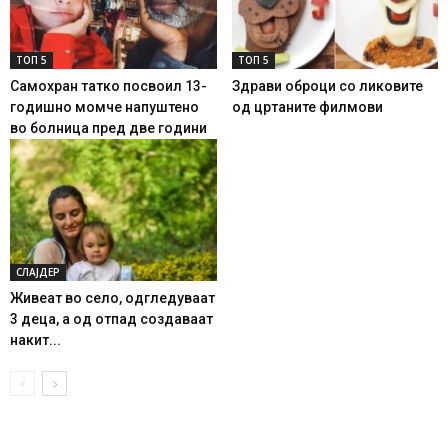
ТОП 5
ТОП 5
Самохран татко посвоил 13-
Здрави оброци со ликовите
годишно момче напуштено
од цртаните филмови
во болница пред две години
СЛАЈДЕР
Живеат во село, одгледуваат
3 деца, а од отпад создаваат
накит...