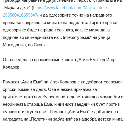
треба да направите е да ја следите „Фејсбук“ страницата на
„Мајка и дете“ (
https://www.facebook.com/Majka-i-dete-
298560416859647/
и да одговорите точно на наградното
прашање поврзано со книгата на неделата. Тој што прв ќе
одговори ќе биде награден со книга, која ќе може да ја
подигне во книжарницата на „Литература.мк“ на улица
Македонија, во Скопје.
Оваа недела ја промовираме книгата „Аги и Ема“ од Игор
Коларов.
Романот „Аги и Ема“ на Игор Коларов е најдобриот современ
српски роман за деца. Ова е нежна приказна за
пријателството помеѓу осаменото деветгодишно момче Аги и
необичната старица Ема, и нивниот заеднички бунт против
суровиот и отуѓен свет. Романот „Аги и Ема“ е добитник на
наградата на „Политикин забавник“ за најдобра детска книга.