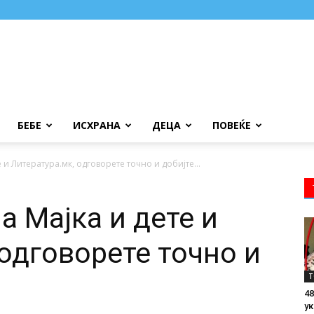
БЕБЕ
ИСХРАНА
ДЕЦА
ПОВЕЌЕ
 и Литература.мк, одговорете точно и добијте...
а Мајка и дете и
одговорете точно и
Т
48
ук