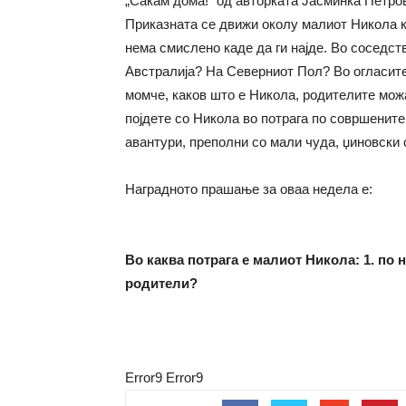
„Сакам дома!“ од авторката Јасминка Петров
Приказната се движи околу малиот Никола к
нема смислено каде да ги најде. Во соседс
Австралија? На Северниот Пол? Во огласите
момче, каков што е Никола, родителите можа
појдете со Никола во потрага по совршените
авантури, преполни со мали чуда, џиновски 
Наградното прашање за оваа недела е:
Во каква потрага е малиот Никола: 1. по 
родители?
Error9
Error9