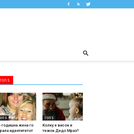
ТОП 5
ОП 5
ТОП 5
-годишна жена го
Колку е висок и
рала идентитетот
тежок Дедо Мраз?