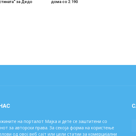
стината“ за Дедо
дома со 2.190
 НАС
С
жините на порталот Мајка и дете се заштитени со
нот за авторски права. За секоја форма на користење
елови од овој веб сајт или цели статии за комерцијални