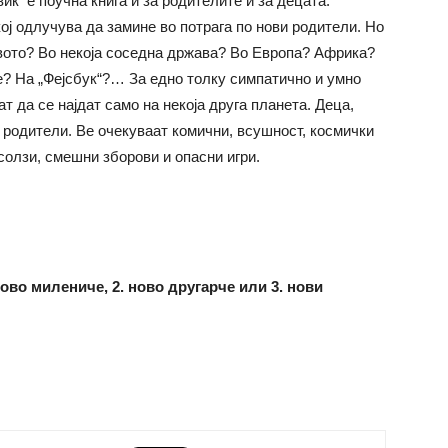
иќ е поучна книга и за родителите и за децата.
ој одлучува да замине во потрага по нови родители. Но
твото? Во некоја соседна држава? Во Европа? Африка?
? На „Фејсбук“?… За едно толку симпатично и умно
т да се најдат само на некоја друга планета. Деца,
 родители. Ве очекуваат комични, всушност, космички
солзи, смешни зборови и опасни игри.
ново милениче, 2. ново другарче или 3. нови