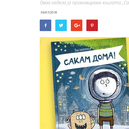
Оваа недела ја промовираме книгата „Са
06/07/2018