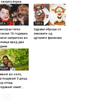
 својата ќерка
ОП 5
ТОП 5
амохран татко
Здрави оброци со
освоил 13-годишно
ликовите од
омче напуштено во
цртаните филмови
олница пред две
одини
ЛАЈДЕР
ивеат во село,
гледуваат 3 деца,
од отпад
здаваат накит...