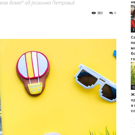
кам дома!“ од Јасминка Петровиќ
на
383
0
Т
С
п
м
б
г
С
Ж
од
а 
со