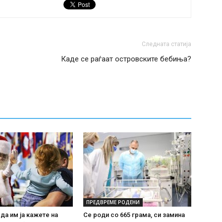
Следната статија
Каде се раѓаат островските бебиња?
ПРЕДВРЕМЕ РОДЕНИ
 да им ја кажете на
Се роди со 665 грама, си замина