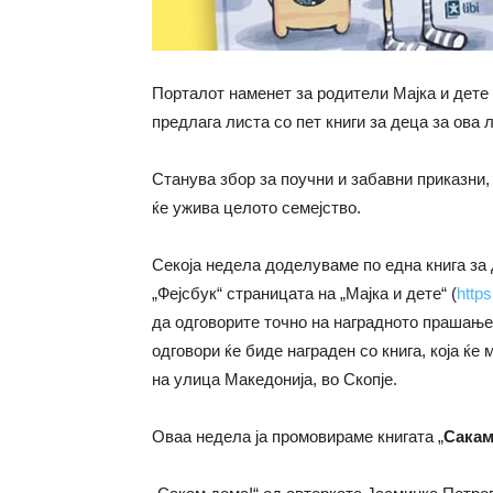
Порталот наменет за родители Мајка и дете
предлага листа со пет книги за деца за ова л
Станува збор за поучни и забавни приказни, 
ќе ужива целото семејство.
Секоја недела доделуваме по една книга за 
„Фејсбук“ страницата на „Мајка и дете“ (
http
да одговорите точно на наградното прашање 
одговори ќе биде награден со книга, која ќе
на улица Македонија, во Скопје.
Оваа недела ја промовираме книгата „
Сакам