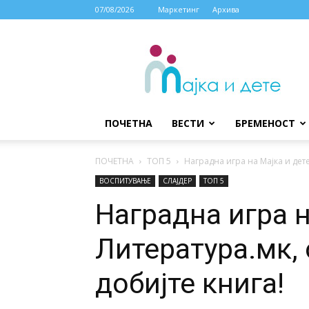
07/08/2026
Маркетинг
Архива
МАЈКА
И
ДЕТЕ
ПОЧЕТНА
ВЕСТИ
БРЕМЕНОСТ
ПОЧЕТНА
ТОП 5
Наградна игра на Мајка и дете
ВОСПИТУВАЊЕ
СЛАЈДЕР
ТОП 5
Наградна игра н
Литература.мк, 
добијте книга!