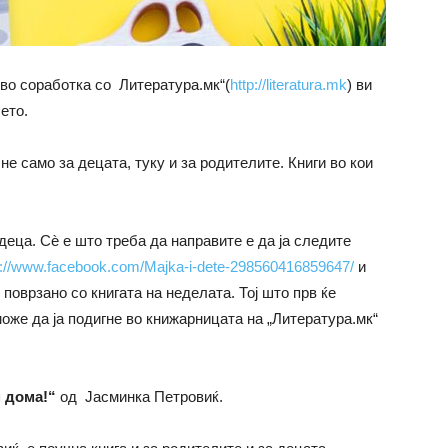
 во соработка со Литература.мк“(
http://literatura.mk
) ви
ето.
не само за децата, туку и за родителите. Книги во кои
деца. Сѐ е што треба да направите е да ја следите
s://www.facebook.com/Majka-i-dete-298560416859647/
и
поврзано со книгата на неделата. Тој што прв ќе
 може да ја подигне во книжарницата на „Литература.мк“
 дома!“
од Јасминка Петровиќ.