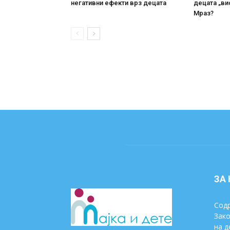
негативни ефекти врз децата
децата „ви
Мраз?
ЗА
Содр
Зако
на д