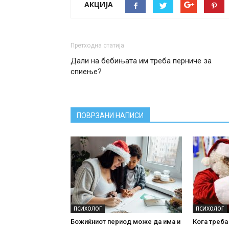
АКЦИЈА
Претходна статија
Дали на бебињата им треба перниче за
спиење?
ПОВРЗАНИ НАПИСИ
ПСИХОЛОГ
ПСИХОЛОГ
Божиќниот период може да има и
Кога треба