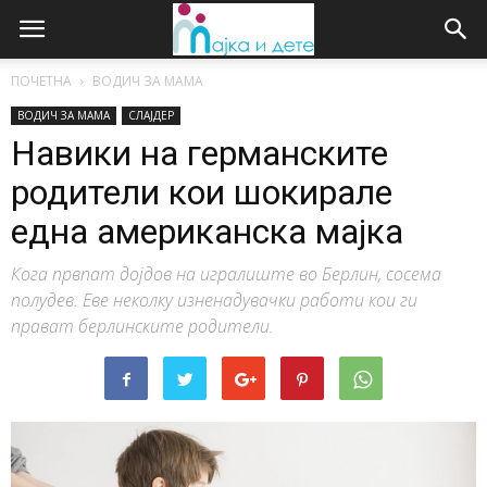
ПОЧЕТНА
ВОДИЧ ЗА МАМА
ВОДИЧ ЗА МАМА
СЛАЈДЕР
Навики на германските
родители кои шокирале
една американска мајка
Кога првпат дојдов на игралиште во Берлин, сосема
полудев. Еве неколку изненадувачки работи кои ги
прават берлинските родители.