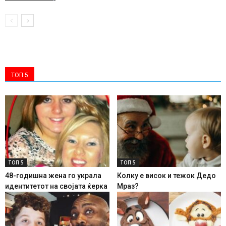
ТОП 5
ТОП 5
ТОП 5
48-годишна жена го украла
Колку е висок и тежок Дедо
идентитетот на својата ќерка
Мраз?