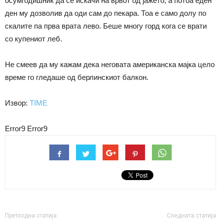
осумгодишник да се искачи на врвот од јажето, а потоа еден
ден му дозволив да оди сам до пекара. Тоа е само долу по
скалите па прва врата лево. Беше многу горд кога се врати
со купениот леб.
Не смеев да му кажам дека неговата американска мајка цело
време го гледаше од берлинскиот балкон.
Извор:
TIME
Error9
Error9
Претходна статија
Следната статија