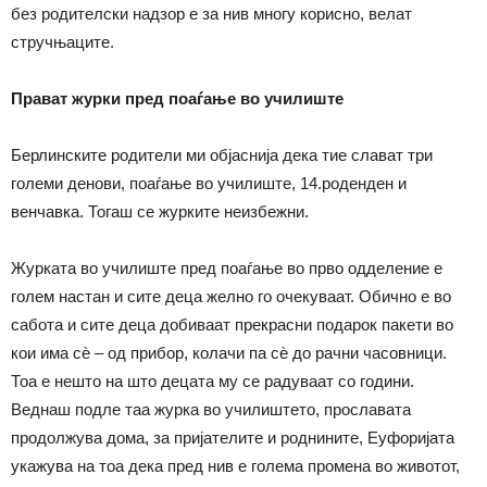
без родителски надзор е за нив многу корисно, велат
стручњаците.
Прават журки пред поаѓање во училиште
Берлинските родители ми објаснија дека тие слават три
големи денови, поаѓање во училиште, 14.роденден и
венчавка. Тогаш се журките неизбежни.
Журката во училиште пред поаѓање во прво одделение е
голем настан и сите деца желно го очекуваат. Обично е во
сабота и сите деца добиваат прекрасни подарок пакети во
кои има сѐ – од прибор, колачи па сѐ до рачни часовници.
Тоа е нешто на што децата му се радуваат со години.
Веднаш подле таа журка во училиштето, прославата
продолжува дома, за пријателите и роднините, Еуфоријата
укажува на тоа дека пред нив е голема промена во животот,