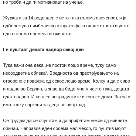
но треба и да ги мотивираат на учење.
Журката за 14.роденден е исто така голема свеченост, и ја
одбележува симболично втората фаза од детството и уште
една голема промена во животот.
Ги пуштаат децата надвор секој ден
Тука важи она дека „не постои лошо време, туку само
несоодветна облека“. Вредноста од престојувањето на
отворено е поважна од секое лошо време. Колку и да е сиво
и ладно во Берлин, а знае да биде многу често така, децата
одат надвор. И кога се во градинките и кога се дома. Затоа и
има толку паркови за деца во овој град.
Се трудам да се опуштам и да прифатам некои од нивните
обичаи. Направив еден сосема мал чекор, го пуштив мојот