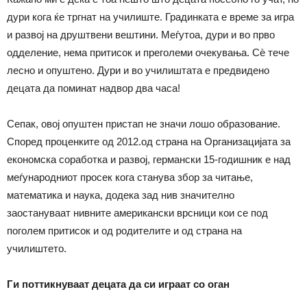
дури кога ќе тргнат на училиште. Градинката е време за игра
и развој на друштвени вештини. Меѓутоа, дури и во прво
одделение, нема притисок и преголеми очекувања. Сѐ тече
лесно и опуштено. Дури и во училиштата е предвидено
децата да поминат надвор два часа!
Сепак, овој опуштен пристап не значи лошо образование.
Според проценките од 2012.од страна на Организацијата за
економска соработка и развој, германски 15-годишник е над
меѓународниот просек кога станува збор за читање,
математика и наука, додека зад нив значително
заостануваат нивните американски врсници кои се под
поголем притисок и од родителите и од страна на
училиштето.
Ги поттикнуваат децата да си играат со оган