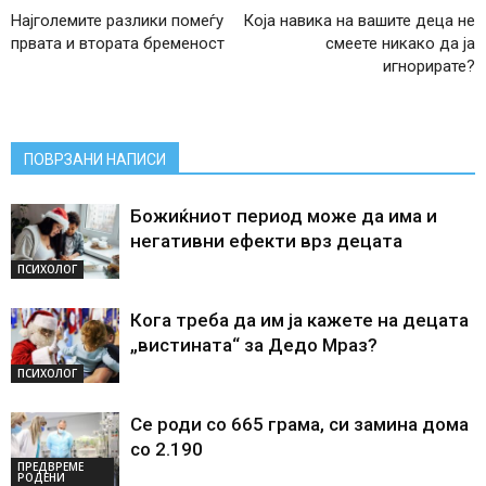
Најголемите разлики помеѓу
Која навика на вашите деца не
првата и втората бременост
смеете никако да ја
игнорирате?
ПОВРЗАНИ НАПИСИ
Божиќниот период може да има и
негативни ефекти врз децата
ПСИХОЛОГ
Кога треба да им ја кажете на децата
„вистината“ за Дедо Мраз?
ПСИХОЛОГ
Се роди со 665 грама, си замина дома
со 2.190
ПРЕДВРЕМЕ
РОДЕНИ