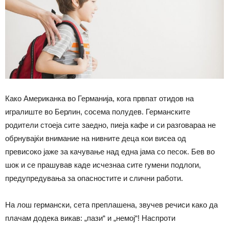
Како Американка во Германија, кога првпат отидов на
игралиште во Берлин, сосема полудев. Германските
родители стоеја сите заедно, пиеја кафе и си разговараа не
обрнувајќи внимание на нивните деца кои висеа од
превисоко јаже за качување над една јама со песок. Бев во
шок и се прашував каде исчезнаа сите гумени подлоги,
предупредувања за опасностите и слични работи.
На лош германски, сета преплашена, звучев речиси како да
плачам додека викав: „пази“ и „немој“! Наспроти