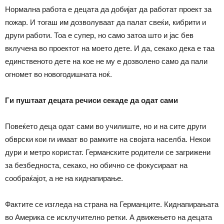
Нормална работа е децата да добијат да работат проект за
пожар. И тогаш им дозволуваат да палат свеќи, кибрити и
други работи. Тоа е супер, но само затоа што и јас бев
вклучена во проектот на моето дете. И да, секако дека е таа
единственото дете на кое не му е дозволено само да пали
огномет во новогодишната ноќ.
Ги пуштаат децата речиси секаде да одат сами
Повеќето деца одат сами во училиште, но и на сите други
обврски кои ги имаат во рамките на својата населба. Некои
дури и метро користат. Германските родители се загрижени
за безбедноста, секако, но обично се фокусираат на
сообраќајот, а не на киднапирање.
Фактите се изгледа на страна на Германците. Киднапирањата
во Америка се исклучително ретки. А движењето на децата