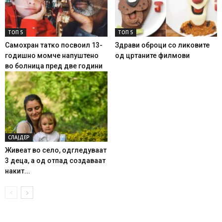
ТОП 5
ТОП 5
Самохран татко посвоил 13-
Здрави оброци со ликовите
годишно момче напуштено
од цртаните филмови
во болница пред две години
СЛАЈДЕР
Живеат во село, одгледуваат
3 деца, а од отпад создаваат
накит...