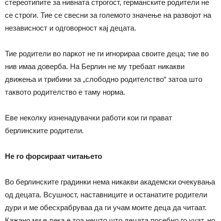
стереотипите за нивната строгост, германските родители не
се строги. Тие се свесни за големото значење на развојот на
независност и одговорност кај децата.
Тие родители во паркот не ги игнорираа своите деца; тие во
нив имаа доверба. На Берлин не му требаат никакви
движења и трибини за „слободно родителство“ затоа што
таквото родителство е таму норма.
Еве неколку изненадувачки работи кои ги прават
берлинските родители.
Не го форсираат читањето
Во берлинските градинки нема никакви академски очекувања
од децата. Всушност, наставниците и останатите родители
дури и ме обесхрабруваа да ги учам моите деца да читаат.
Кажано ми е дека е тоа нешто што децата посебно го учат, но