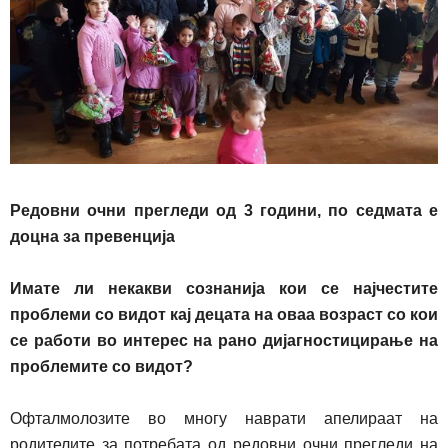
Р
едовни очни прегледи од
3
години, по седмата е
доцна за превенција
Имате ли некакви сознанија кои се најчестите
проблеми со видот кај децата на оваа возраст со кои
се работи во интерес на рано дијагностицирање на
проблемите со видот?
Офталмолозите во многу наврати апелираат на
родителите за потребата од редовни очни прегледи на