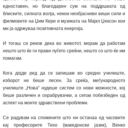
едноставен, но благодарен сум на
под
д
ршката
од
блиските, силната
во
лј
а
, некои необјасниви виши сили и
филмовите на Џим Кери и музиката на Мајкл Џексон кои
ми
ја одржуваа позитивната енер
г
ија.
И тогаш си реков дека во животот, морам да работам
нешто што ќе ги прави луѓето среќни, нешто со што ќе им
помагам.
Кога дојде ред да се запиш
ам
во средно училиште,
изборот не беше лесен. За среќа,
меѓународното
училиште „
Нова
“
нудеше систем со нови можности, кој
беше различен и охрабрувачки, а сепак побезбеден од
аспект на моите здравствени проблеми.
Се радувам на спомените што ни останаа од часовите
кај професорите Тихо (македонски јазик), Венко