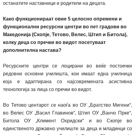
останатите наставници и родители на децата.
Како функционираат овие 5 целосно опремени и
функционални ресурсни центри во пет градови во
Македонија (Скопје, Тетово, Велес, Штип и Битола),
колку деца со пречки во видот посетуваат
дополнителна настава?
Ресурсните центри се лоцирани во веќе постоечки
редовни основни училишта, кои имаат една училница
која е адаптирана со најсовремената асистивна
технологија за лица со пречки во видот.
Во Тетово центарот се наоѓа во ОУ „Братс
т
во Мигени“,
во Велес ОУ „Васил Главинов“, Штип ОУ „Ванчо Прке“,
Битола ОУ „Климент Охридски“ и во Скопје во
единственото државно училиште за деца и младинци со