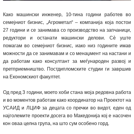
Како машински инженер, 10
-тина
години работев во
семејниот бизнис,
„
Агрометал
“
– компанија која постои
27 години и се занимава со производство на запчаници,
редуктори и останати машински делови. Сè уште
помагам
во семејниот бизнис,
иако низ годините имав
можности да се занимавам и со менаџмент на настани
и
да работам како
консултант за меѓународен развој и
претприемништво.
Постдипломските студии ги завршив
на Економскиот факултет.
Од пред 3 години, моето хоби стана моја редовна работа
и во моментов работам како координатор на Проектот на
УСАИД и ЛЦИФ за децата со пречки во видот, еден од
најголемите проекти досега во Македонија кој е насочен
кон оваа целна група, на што сум особено горд.