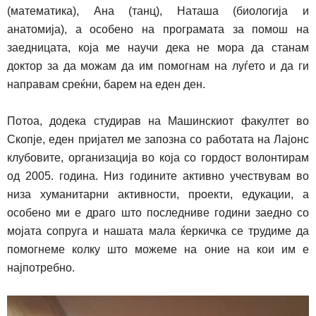
(математика), Ана (танц), Наташа (биологија и
анатомија), а особено на програмата за
помош
на
заедницата, која ме научи дека не мора да станам
доктор за да можам да им помогнам на луѓето и да ги
направам среќни, бар
ем
на еден ден.
Потоа, додека студирав на Машинскиот факултет во
Скопје, еден пријател ме запозна со работата
на
Лајонс
к
лубовите, организација во која со гордост волонтирам
од 2005. година. Низ годините активно
учест
в
увам
во
низа хуманитарни активности, проекти, едукации, а
особено ми е драго што последниве години заедно со
мојата сопруга и нашата мала
ќ
еркичка се трудиме да
помогнеме колку што можеме на оние
на
ко
и
им е
на
ј
потребно.