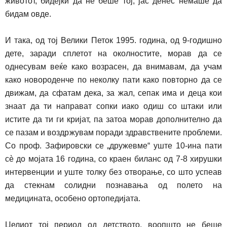
животот, бидејќи да не беше тој, јас денес немаше да
бидам овде.
И така, од тој Велики Петок 1995. година, од 9-годишно
дете, заради сплетот на околностите, морав да се
однесувам веќе како возрасен, да внимавам, да учам
како новороденче по неколку пати како повторно да се
движам, да с
ф
атам дека
,
за жал
,
сепак има и деца кои
знаат да ти
напра
в
ат
сопки иако одиш со штаки или
истите да ти ги кријат, па затоа морав дополнително да
се пазам и воздржувам поради здравствените проблем
и
.
Со проф. Зафировски се
„
дружевме
“
уште 10-ина пати
сè до мојата 16 година, со краен биланс од 7-8 хирушки
интервенции и уште толку без отв
о
рање, со што успеав
да стекнам солидни познавања од полето на
медицината, особено ортопедијата.
Целиот тој период од детството, воопшто не беше