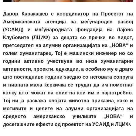
Давор Каракашев е координатор на Проектот на
Американската агенција за меѓународен развој
(УСАИД) и меѓународната фондација на Лајонс
Клубовите (ЛЦИФ)
за децата со пречки во видот,
претседател на алумни организацијата на „НОВА“
и
голем хуманитарец. Тој е машински инженер но со
години активно учест
в
ува во низа хуманитарни
активности, проекти, едукации, а особено му е драго
што последниве години заедно со неговата сопруга
и нивната мала ќеркичка се трудат да им помогнат
колку што можат на оние
на
ко
и
им е најпотребно.
Тој ни ја раскажа својата животна приказна, како и
мотивите и целите на алумни организацијата на
средното американско училиште „НОВА“ и
досегашните ефекти од проектот на УСАИД и ЛЦИФ
.