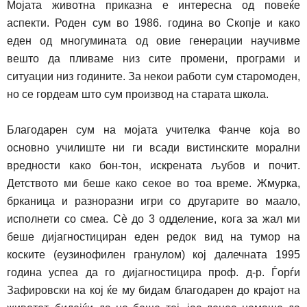
Мојата животна приказна е интересна од повеќе
аспекти. Роден сум
во
1986.
година
во Скопје и како
еден од многу
мината
од овие генерации научивме
вешто да пливаме низ сите промени, програми и
ситуации низ годините. За некои работи сум старомоден,
но се гордеам што сум производ на старата школа.
Благодарен сум на
мојата
учителка Фанче која во
основно училиште ни ги всади
вистинските
морални
вредности
како
бон-тон, искрената љубов и почит
.
Детството ми беше како секое во тоа време. Жмурк
а
,
брканиц
а
и разноразни игри со другарите во маало,
исполнети со смеа. Сѐ до 3 одделение, кога за жал ми
беше дијагностициран еден редок вид на тумор на
коските (еузинофилен гранулом) кој далечната 1995
година успеа да го дијагностицира проф.
д-
р. Ѓорѓи
Зафировски на кој ќе му
бидам
благодарен до крајот на