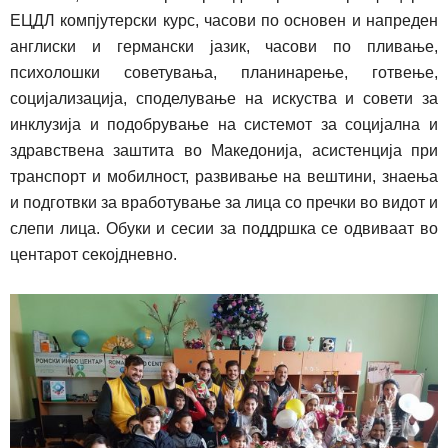
ЕЦДЛ компјутерски курс, часови по основен и напреден
англиски и германски јазик, часови по пливање,
психолошки советувања, планинарење, готвење,
социјализација, споделување на искуства и совети за
инклузија и подобрување на системот за социјална и
здравствена заштита во Македонија, асистенција при
транспорт и мобилност, развивање на вештини, знаења
и подготвки за вработување за лица
со
пречки во видот и
слепи лица. Обуки и сесии за под
д
ршка се одвиваат во
центарот секојдневно.