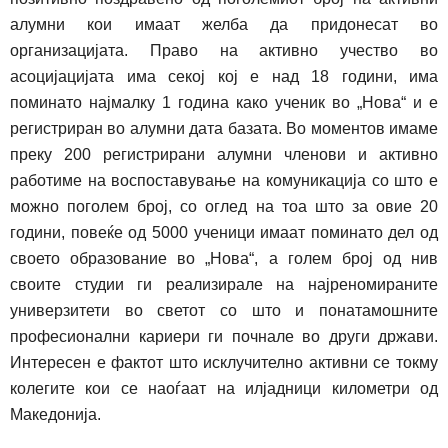
алумни кои имаат желба да при
до
несат во
организацијата. Право на активно учество во
асоцијацијата има секој кој е над 18 години, има
поминато најмалку 1 година како ученик во „Нова“ и е
регистриран во алумни дата базата. Во моментов имаме
преку 200 регистрирани алумни
членови и активно
работиме на воспоставување на комуникација со што е
можно поголем број, со оглед на тоа што за овие 20
години, повеќе од 5000 ученици имаат поминато дел од
своето образование во „Нова“, а голем број од нив
своите студии ги реализирале на најреномираните
универзитети во светот со што и понатамошните
професионални кариери ги почнале во други држави.
Интересен е фактот што исклучително активни се токму
колегите кои се наоѓаат на илјадници километри од
Македонија.