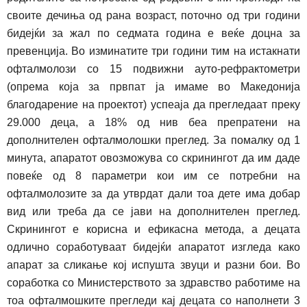
своите дечиња од рана возраст, поточно од три години
бидејќи за жал по седмата година е веќе доцна за
превенција. Во изминатите три години тим на истакнати
офталмолози со 15 подвижни ауто-рефрактометри
(опрема која за првпат ја имаме во Македонија
благодарение на проектот) успеаја да прегледаат преку
29.000 деца, а 18% од нив беа препратени на
дополнителен офталмолошки преглед. За помалку од 1
минута, апаратот овозможува со скринингот да им даде
повеќе од 8 параметри кои им се потребни на
офталмолозите за да утврдат дали тоа дете има добар
вид или треба да се јави
н
а дополнителен преглед.
Скринингот е корисна и ефикасна метода, а децата
одлично соработуваат бидејќи апаратот изгледа како
апарат за сликање кој испушта звуци и разни бои. Во
соработка со Министерството за здравство работиме на
тоа офталмошките прегледи кај децата со наполнети 3