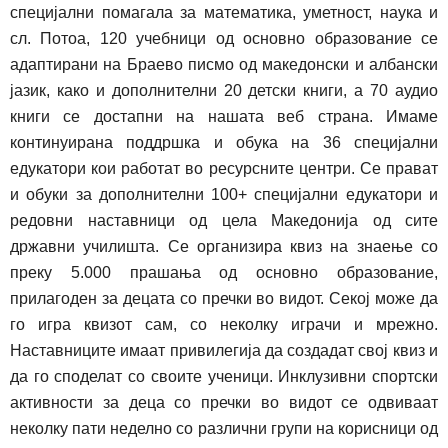
специјални помагала за математика, уметност, наука и
сл.
Потоа,
120
учебници од основно образование
се
адаптирани на Браево писмо од
македонски и албански
јазик,
како и д
ополнителни 20
детски
книги,
а
70
аудио
книги
се
достапни на нашата веб страна.
Имаме
к
онт
и
нуирана поддршка и обука на 36 специјални
едукатори кои работат во ресурсните центри.
Се прават
и
обуки за дополнителни 100+ специјални едукатори и
редовни наставници од цела Македонија од сите
државни училишта.
Се организира к
виз на знаење со
преку 5.000 прашања од основно образование,
прилагоден за децата со пречки во видот. Секој може да
го игра квизот сам, со неколку играчи и мрежно.
Наставниците имаат привилегија да создадат свој квиз и
да го споделат со своите ученици.
И
нклузивни спортски
активности за деца со пречки во видот се одвиваат
неколку пати неделно со различни групи на корисници од