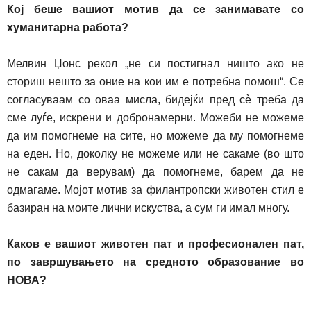
Кој беше вашиот мотив да се
занимавате со
хуманитарна работа?
Мелвин Џонс рекол
„
не си постигнал ништо ако не
сториш нешто за оние на кои им е потребна помош“. Се
согласуваам со оваа мисла, бидејќи пред с
è
треба да
сме луѓе, искрени и добронамерни. Можеби не
можеме
да им помогнеме на сите, но можеме да му помогнеме
на еден. Но, доколку не
можеме или не
сакаме (во што
не сакам да верувам) да помогнеме, барем да не
одмагаме. Мојот мотив за филантропски животен стил е
базиран на моите лични искуства, а сум ги имал многу.
К
аков е вашиот животен пат и професионален пат,
по завршувањето на средното образование во
НОВА?