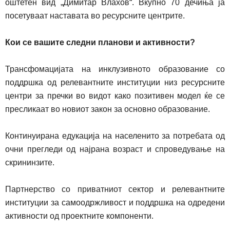
оштетен вид „Димитар Влахов“. Вкупно 70 дечиња ја
посетуваат наставата во ресурсните центрите.
Кои се вашите следни планови и активности?
Трансфомацијата на инклузивното образование со
под
д
ршка од релевантните институции низ ресурсните
центри за пречки во видот како позитивен модел ќе се
пресликаат во новиот закон за основно образование.
Континуирана едукација на населенито за потребата од
очни прегледи од најрана возраст и спроведување на
скрини
н
зите.
Партнерство со приватниот сектор и релевантните
институции за самоодржливост и поддршка на одредени
активности од проектните компоненти.