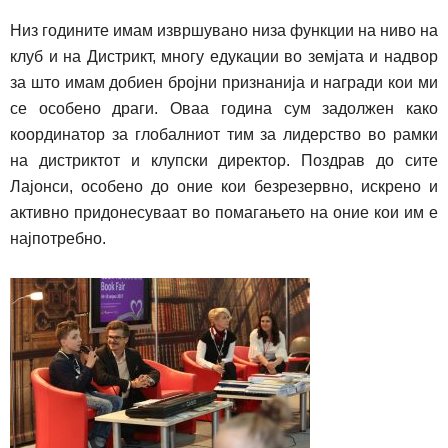
Низ годините имам извршувано низа функции на ниво на
клуб и на Дистрикт, многу едукации во земјата и надвор
за што имам добиен бројни признанија и награди кои ми
се особено драги. Оваа година сум задолжен како
координатор за глобалниот тим за лидерство во рамки
на дистриктот и клупски директор. Поздрав до сите
Лајонси, особено до оние кои безрезервно, искрено и
активно придонесуваат во помагањето на оние кои им е
најпотребно.