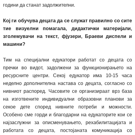
години
да
станат задолжителни.
Кој ги обучува децата да се служат правилно со сите
тие визуелни помагала, дидактички материјали,
зголемувачи на текст, фјузери, Браеви диспели и
машини?
Тим на специјални едукатори работат со децата со
пречки во видот, задолжени за функционирањето на
ресурсните центри. Секој едукатор има 10-15 часа
неделно дополнителна настава со децата, согласно со
нивниот распоред. Часовите се организираат врз база
на изготвените индивидуални образовни планови за
секое дете според нивните потреби и можности.
Особено сме горди и благодарни на едукаторите кои се
најзаслужни за описменувањето, рехабилитацијата и
работата со децата, постојаната комуникација со