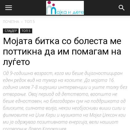
ПОЧЕТНА
ТОП 5
СЛАЈДЕР
ТОП 5
Мојата битка со болеста ме
поттикна да им помагам на
луѓето
Од 9-годишна возраст, кога ми беше дијагностициран
еден редок вид на тумор на коските. До мојата 16.
година имав 7-8 хирушки интервенции и уште толку без
отворање. Овој период од детството, воопшто не
беше едноставен, но благодарен сум на поддршката од
блиските, силната волја, некои необјасниви виши сили и
филмовите на Џим Кери и музиката на Мајкл Џексон кои
ми ја одржуваа позитивната енергија, вели нашиот
соговорник Давор Каракашев.