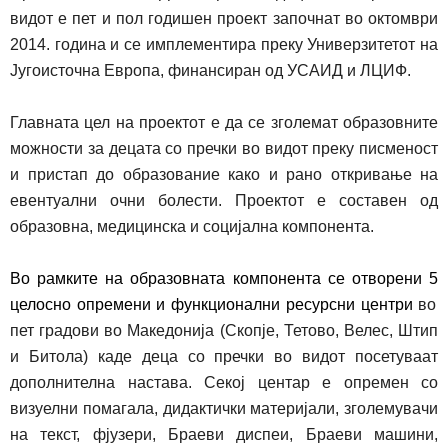
видот е пет и пол годишен проект започнат во октомври
2014. година и се имплементира преку Универзитетот на
Југоисточна Европа, финансиран од УСАИД и ЛЦИФ.
Главната цел на проектот е да се зголемат образовните
можности за децата со пречки во видот преку писменост
и пристап до образование како и рано откривање на
евентуални
очни болести. Проектот е составен
од
образовна, медицинска и социјална компонента.
Во рамките на о
бразовна
та
компонента
се отворени 5
целосно опремени и функционални ресурсни центри
во
пет градови во Македонија (Скопје, Тетово, Велес, Штип
и Битола) каде деца со пречки во видот посетуваат
дополни
т
елна настава. Секој центар е опремен со
визуелни помагала, дидактички материјали, зголемувачи
на текст, фјузери, Браеви диспеи, Браеви машини,