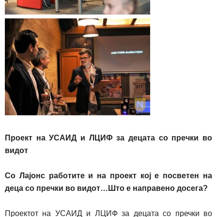
Проект на
УСАИД и ЛЦИФ за децата со пречки во
видот
С
о
Лајонс
работите
и
на проект кој е посветен на
деца со пречки во видот…
Ш
то е направено досега?
Проектот на УСАИД и ЛЦИФ за децата со пречки во