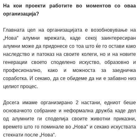
На кои проекти работите во моментов со оваа
организација?
Главната цел на организацијата е возобновување на
„Нова“ алумни мрежата, каде секој заинтересиран
алумни може да при
до
несе со тоа што ќе го остави како
наследство и патоказ на своите колеги, но и на новите
генерации своето споделено искуство, образовно и
професионално, како и можноста за заедничка
соработка. И секако, да се обидеме да ни е забавно низ
целиот процес.
Досега имаме организирано 2 настани, едниот беше
основачкото собрание и неформална дружба каде дел
од алумните ги споделија своите животни приказни,
времето што го поминале во „Нова“ и секако искуствата
стекнати после „Нова“.