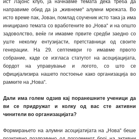
ист Лајонс клуб, ја начнавме темата дека треба да
направиме обид да ја „живнеме“ алумни мрежата. Во
исто време пак, Јован, помлад соученик исто така ја има
иницирано темата со вработените во „Нова“ и на општо
задоволство, веќе ги имавме првите средби заедно со
уште неколку ентузијасти, претставници од своите
генерации. На 29. септември го имавме првото
собрание, каде се изгласа статутот на асоцијацијата,
бордот на управување и логото, со што се
официјализира нашето постоење како организација во
рамките на „Нова“.
Дали има голем одзив кај поранешните ученици да
ви се придружат и колку од вас сте активни
чинители во организацијата?
Формирањето на алумни асоцијатијата на „Нова“ беше
позитивно поздравено од поголемиот број на активни