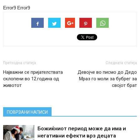
Error9
Error9
Претходна статија
Следната статија
Најважни се пријателствата
Девојче во писмо до Дедо
склопени во 12.година од
Мраз го моли за бубрег за
животот
својот брат
ПОВРЗАНИ НАПИСИ
Божиќниот период може да има и
негативни ефекти врз децата