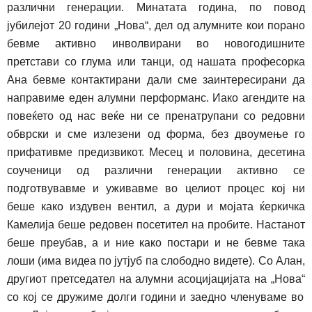
различни генерации. Минатата година, по повод
јубилејот 20 години „Нова“, дел од алумните кои порано
бевме активно инволвирани во новогодишните
претстави со глума или танци, од нашата професорка
Ана бевме контактирани дали сме заинтересирани да
направиме еден алумни перформанс. Иако агендите на
повеќето од нас веќе ни се пренатрупани со редовни
обврски и сме излезени од форма, без двоумење го
прифативме предизвикот. Месец и половина, десетина
соученици од различни генерации активно се
подготвувавме и уживавме во целиот процес кој ни
беше како издувен вентил, а дури и мојата ќеркичка
Камелија беше редовен посетител на пробите. Настанот
беше преубав, а и ние како постари и не бевме така
лоши (има видеа по
јутјуб
па слободно видете). Со Алан,
другиот претседател на алумни асоцијацијата на „Нова
“
со кој се дружиме долги години и заедно членуваме во