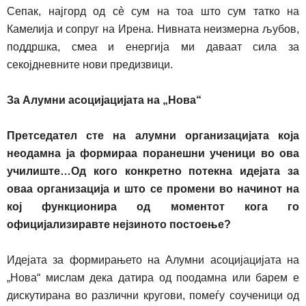
Сепак, најгорд од с
è
сум на тоа што сум татко на
Камелија и сопруг на Ирена. Нивната неизмерна љубов,
поддршка, смеа и енергија ми дава
ат
сила за
секојдневните нови предизвици.
За Алумни асоцијацијата на „Нова“
П
ретседател сте на алумни организацијата која
неодамна ја формираа поранешни ученици во ова
училиште…Од кого конкретно потекна идејата за
оваа организација и што се промени во начинот на
кој функционира од моментот кога го
официјализиравте нејзиното постоење?
Идејата за формирањето на Алумни асоцијацијата на
„Нова“ мислам дека датира од поодамна или барем е
дискутирана во различни кругови, помеѓу соученици од