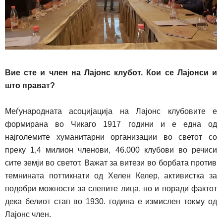
Вие сте и член на Лајонс
клубот. Кои се Лајонси и
што прават?
Меѓународната асоцијација на Лајонс клубовите е
формирана во Чикаго 1917 години и е една од
најголемите хуманитарни организации во светот со
преку 1,4 милион членови, 46.000 клубови во
речиси
сите земји во светот. Важат за витези во борбата против
темнината поттикнати од Хелен Келер, активистка за
подобри можности за слепите лица, но и поради фактот
дека белиот стап во 1930. година е измислен токму од
Лајонс член.