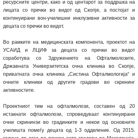
ресурсните центри, како и од центарот за по
д
дршка на
лицата со пречки во видот од Скопје,
а постојат и
к
онтинуирани вон-училишни инклузивни активности за
децата со пречки во видот.
Во рамките на м
едицинска
та
компонента,
п
роектот на
УСАИД и ЛЦИФ за децата со пречки во видот
соработува со Здружението на Офталмолозите,
Државна
та
Универзитетска очна клиника во Скопје,
приватната очна клиника
„
Систина Офталмологија“ и
очните клиники од другите градови во скрининг
активностите.
Проектниот тим на офталмолози, составен од 20
истакнати офталмолози, спроведуваат континуирани
очни скрининзи во градинките и некои од основните
училишта помеѓу
децата од
1-3 одделение. Од 2015.