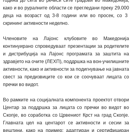
година до сега во
речиси
сите градови во Македонија,
како и
во
руралните области се прегледани преку
2
9
.000
деца
на возраст од
3-8
години
или во просек, со 3
скрининг активности
неделно
.
Членовите на Лајонс клубовите во Македонија
континуирано спроведуваат презентации за родителите
и дистрибуција на Лајонс програмата за заштита на
здравјето на очите (ЛЕХП), поддршка на вон-училишните
активности, како и активности за подигнување на јавната
свест за предизвиците со кои се соочуваат лицата со
пречки во видот.
Во рамките на с
оцијална
та
компонента
п
роектот отвори
Центар за поддршка за лицата со пречки во видо
т
во
Скопје, во соработка со Црвениот Крст на град Скопје.
Главната цел на центарот се активности и сесии за
вештини, како на пример: адаптиран и сертифициран