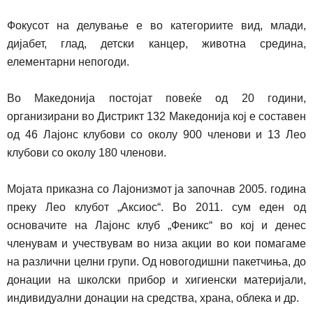
Фокусот на делување е во категориите вид, млади,
дијабет, глад, детски канцер, животна средина,
елементарни непогоди.
Во Македонија постојат повеќе од 20 години,
организирани во Дистрикт 132 Македонија кој е составен
од 46 Лајонс клубови со околу 900 членови и
13
Лео
клубови со околу 180 членови.
Мојата приказна со Лајонизмот ја започнав 2005. година
преку Лео клубот „Аксиос“. Во 2011. сум еден од
основачите на Лајонс клуб „Феникс“ во кој и денес
членувам и учествувам во низа акции во кои помагаме
на различни целни групи. Од новогодишни пакетчиња, до
донации на школски прибор и хигиенски материјали,
индивидуални донации на средства, храна, облека и др.