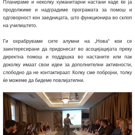
Планираме и неколку хуманитарни настани каде ќе ја
продолжиме и надградиме програмата за помош и
одговорност кон заедницата, што функционира во склоп
на училиштето.
Ги охрабруваме сите алумни на „Нова“ кои се
заинтересирани да при
до
несат во асоцијацијата преку
директна помош и поддршка во настаните или пак
доколку имаат свои идеи за дополнителни активности,
слободно да не контактираат. Колку сме побројни, толку
ќе можеме да бидеме повлијателни.