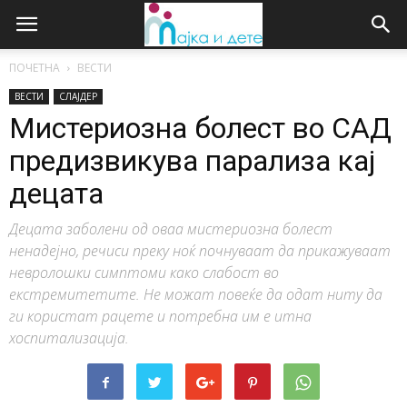
ПОЧЕТНА
ВЕСТИ
ВЕСТИ
СЛАЈДЕР
Мистериозна болест во САД
предизвикува парализа кај
децата
Децата заболени од оваа мистериозна болест
ненадејно, речиси преку ноќ почнуваат да прикажуваат
невролошки симптоми како слабост во
екстремитетите. Не можат повеќе да одат ниту да
ги користат рацете и потребна им е итна
хоспитализација.