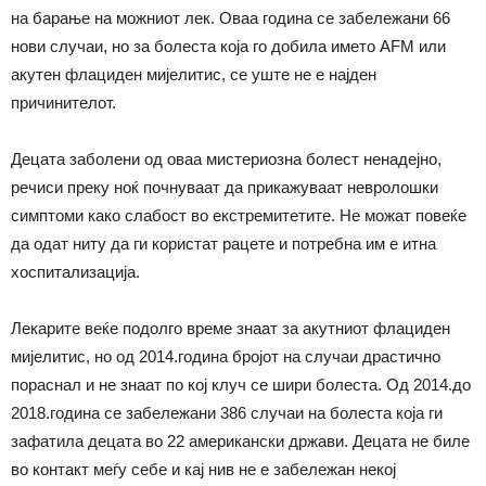
на барање на можниот лек. Оваа година се забележани 66
нови случаи, но за болеста која го добила името AFM или
акутен флациден мијелитис, се уште не е најден
причинителот.
Децата заболени од оваа мистериозна болест ненадејно,
речиси преку ноќ почнуваат да прикажуваат невролошки
симптоми како слабост во екстремитетите. Не можат повеќе
да одат ниту да ги користат рацете и потребна им е итна
хоспитализација.
Лекарите веќе подолго време знаат за акутниот флациден
мијелитис, но од 2014.година бројот на случаи драстично
пораснал и не знаат по кој клуч се шири болеста. Од 2014.до
2018.година се забележани 386 случаи на болеста која ги
зафатила децата во 22 американски држави. Децата не биле
во контакт меѓу себе и кај нив не е забележан некој