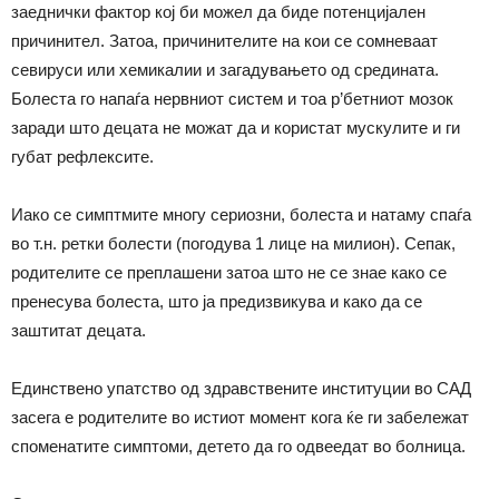
заеднички фактор кој би можел да биде потенцијален
причинител. Затоа, причинителите на кои се сомневаат
севируси или хемикалии и загадувањето од средината.
Болеста го напаѓа нервниот систем и тоа р’бетниот мозок
заради што децата не можат да и користат мускулите и ги
губат рефлексите.
Иако се симптмите многу сериозни, болеста и натаму спаѓа
во т.н. ретки болести (погодува 1 лице на милион). Сепак,
родителите се преплашени затоа што не се знае како се
пренесува болеста, што ја предизвикува и како да се
заштитат децата.
Единствено упатство од здравствените институции во САД
засега е родителите во истиот момент кога ќе ги забележат
споменатите симптоми, детето да го одвеедат во болница.