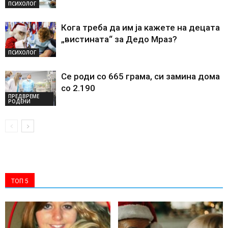
ПСИХОЛОГ
Кога треба да им ја кажете на децата
„вистината“ за Дедо Мраз?
ПСИХОЛОГ
Се роди со 665 грама, си замина дома
со 2.190
ПРЕДВРЕМЕ
РОДЕНИ
ТОП 5