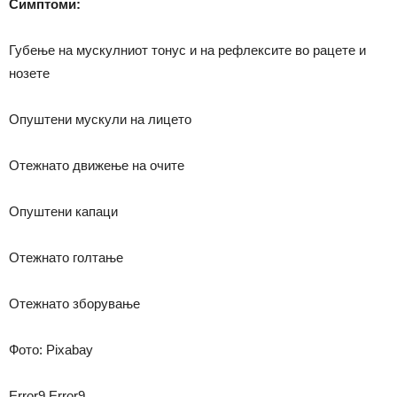
Симптоми:
Губење на мускулниот тонус и на рефлексите во рацете и
нозете
Опуштени мускули на лицето
Отежнато движење на очите
Опуштени капаци
Отежнато голтање
Отежнато зборување
Фото: Pixabay
Error9
Error9