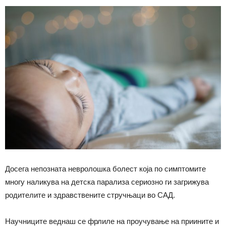
Досега непозната невролошка болест која по симптомите
многу наликува на детска парализа сериозно ги загрижува
родителите и здравствените стручњаци во САД.
Научниците веднаш се фрлиле на проучување на приините и