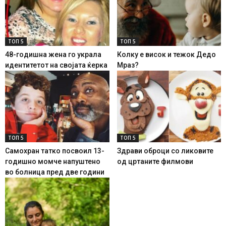
ТОП 5
ТОП 5
48-годишна жена го украла
Колку е висок и тежок Дедо
идентитетот на својата ќерка
Мраз?
ТОП 5
ТОП 5
Самохран татко посвоил 13-
Здрави оброци со ликовите
годишно момче напуштено
од цртаните филмови
во болница пред две години