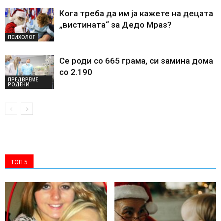
Кога треба да им ја кажете на децата
„вистината“ за Дедо Мраз?
ПСИХОЛОГ
Се роди со 665 грама, си замина дома
со 2.190
ПРЕДВРЕМЕ
РОДЕНИ
ТОП 5