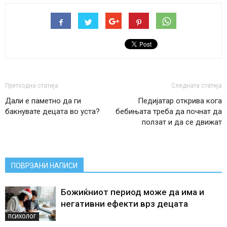
Претходна статија
Следната статија
Дали е паметно да ги
Педијатар открива кога
бакнувате децата во уста?
бебињата треба да почнат да
ползат и да се движат
ПОВРЗАНИ НАПИСИ
Божиќниот период може да има и
негативни ефекти врз децата
ПСИХОЛОГ