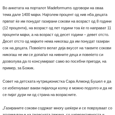
Во анкетата на порталот Madeformums одговори на оваа
тема дале 1400 мајки. Најголем процент од нив нба децата
првпат ќе им понудат газирани сокови на возраст од 8 години
(12 проценти), на возраст од пет години тоа ќе го направат 11
проценти мајки, а на возраст од десет години – девет отсто.
Десет отсто од мајките нема никогаш да им понудат газиран
сок на децата. Повеќето велат деја вкусот на таквите сокови
никогаш не им се допаѓал на нивните деца и повеќето си
дозволува да го консумираат само во посебни пригоди, на
пример, за Божик.
Совет на детската нутриционистка Сара Алмонд Бушел е да
се избегнуваат вакви пијалоци колку е можно подолго и да не
се пијат дури ни од страна на возрасните.
„Газираните сокови содржат многу шеќери и се поврзуваат со
зголемување на телесната тежина, со хиперактивноста и