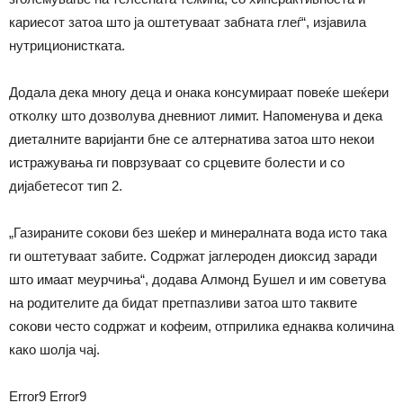
кариесот затоа што ја оштетуваат забната глеѓ“, изјавила
нутриционистката.
Додала дека многу деца и онака консумираат повеќе шеќери
отколку што дозволува дневниот лимит. Напоменува и дека
диеталните варијанти бне се алтернатива затоа што некои
истражувања ги поврзуваат со срцевите болести и со
дијабетесот тип 2.
„Газираните сокови без шеќер и минералната вода исто така
ги оштетуваат забите. Содржат јаглероден диоксид заради
што имаат меурчиња“, додава Алмонд Бушел и им советува
на родителите да бидат претпазливи затоа што таквите
сокови често содржат и кофеим, отприлика еднаква количина
како шолја чај.
Error9
Error9