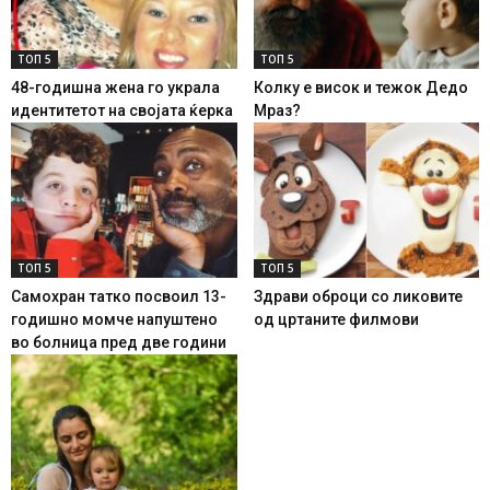
ТОП 5
ТОП 5
48-годишна жена го украла
Колку е висок и тежок Дедо
идентитетот на својата ќерка
Мраз?
ТОП 5
ТОП 5
Самохран татко посвоил 13-
Здрави оброци со ликовите
годишно момче напуштено
од цртаните филмови
во болница пред две години