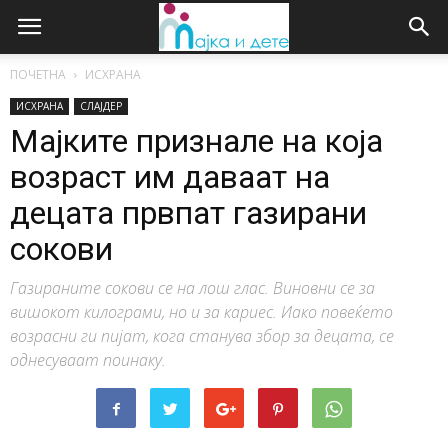
ПОЧЕТНА
ИСХРАНА
ИСХРАНА
СЛАЈДЕР
Мајките признале на која
возраст им даваат на
децата првпат газирани
сокови
Газираните сокови се на лош глас. Виновни се за
вишокот килограми, но и за кариес. Иако повеќето
возрасни ги пијат, кога станува збор за децата, се
однесуваат поинаку.