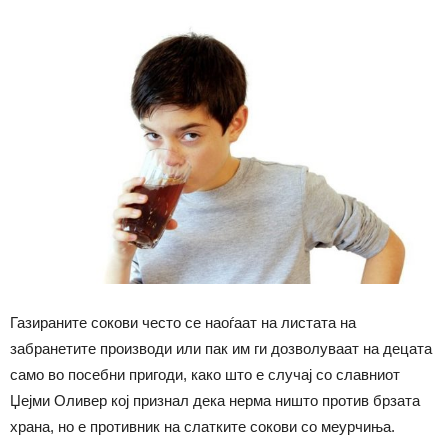
Газираните сокови често се наоѓаат на листата на
забранетите производи или пак им ги дозволуваат на децата
само во посебни пригоди, како што е случај со славниот
Џејми Оливер кој признал дека нерма ништо против брзата
храна, но е противник на слатките сокови со меурчиња.