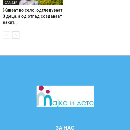
СЛАЈДЕР
Живеат во село, одгледуваат
3 деца, а од отпад создаваат
накит...
ЗА НАС