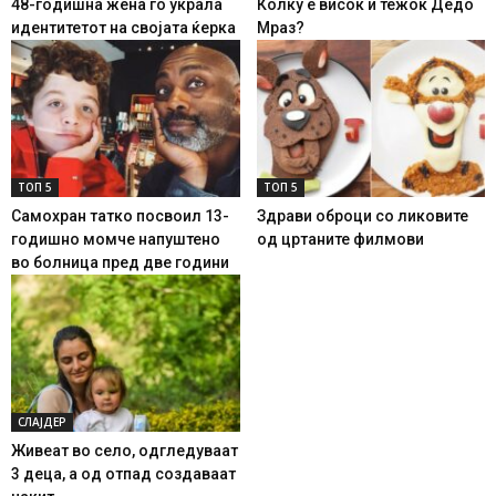
48-годишна жена го украла
Колку е висок и тежок Дедо
идентитетот на својата ќерка
Мраз?
ТОП 5
ТОП 5
Самохран татко посвоил 13-
Здрави оброци со ликовите
годишно момче напуштено
од цртаните филмови
во болница пред две години
СЛАЈДЕР
Живеат во село, одгледуваат
3 деца, а од отпад создаваат