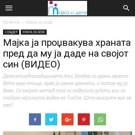
ПОЧЕТНА
ХРАНА ЗА БЕБЕ
СЛАЈДЕР
ХРАНА ЗА БЕБЕ
Мајка ја проџвакува храната
пред да му ја даде на својот
син (ВИДЕО)
Дваесетиедногодишната Алис Бендер го храни своето
дете како птица, прво ја џвака храната, а потоа му ја
дава. Со својот метод таа ги поделила луѓето кои го
гледале нејзиното видео на ТикТок. Што мислите вие за
ова?