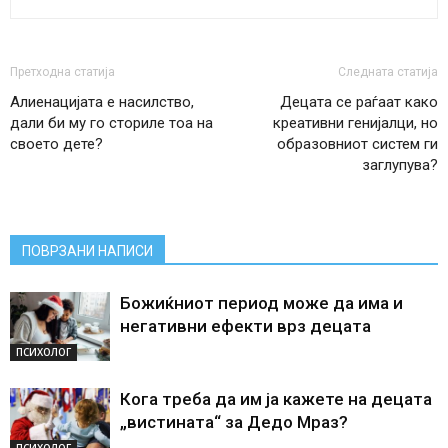
Претходна статија
Следната статија
Алиенацијата е насилство,
Децата се раѓаат како
дали би му го сториле тоа на
креативни генијалци, но
своето дете?
образовниот систем ги
заглупува?
ПОВРЗАНИ НАПИСИ
Божиќниот период може да има и
негативни ефекти врз децата
ПСИХОЛОГ
Кога треба да им ја кажете на децата
„вистината“ за Дедо Мраз?
ПСИХОЛОГ