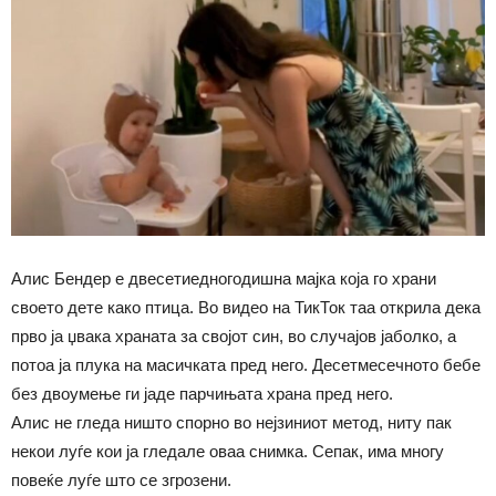
Алис Бендер е двесетиедногодишна мајка која го храни
своето дете како птица. Во видео на ТикТок таа открила дека
прво ја џвака храната за својот син, во случајов јаболко, а
потоа ја плука на масичката пред него. Десетмесечното бебе
без двоумење ги јаде парчињата храна пред него.
Алис не гледа ништо спорно во нејзиниот метод, ниту пак
некои луѓе кои ја гледале оваа снимка. Сепак, има многу
повеќе луѓе што се згрозени.