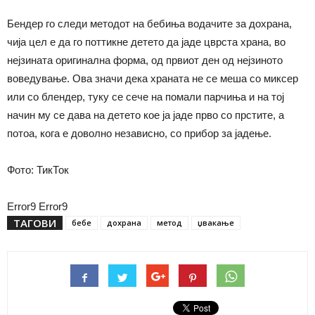
Бендер го следи методот на бебиња водачите за дохрана,
чија цел е да го поттикне детето да јаде цврста храна, во
нејзината оригинална форма, од првиот ден од нејзиното
воведување. Ова значи дека храната не се меша со миксер
или со блендер, туку се сече на помали парчиња и на тој
начин му се дава на детето кое ја јаде прво со прстите, а
потоа, кога е доволно независно, со прибор за јадење.
Фото: ТикТок
Error9
Error9
ТАГОВИ
бебе
дохрана
метод
џвакање