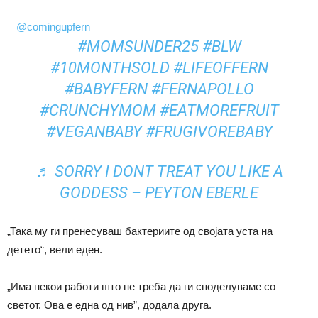
@comingupfern
#MOMSUNDER25
#BLW
#10MONTHSOLD
#LIFEOFFERN
#BABYFERN
#FERNAPOLLO
#CRUNCHYMOM
#EATMOREFRUIT
#VEGANBABY
#FRUGIVOREBABY
♬ SORRY I DONT TREAT YOU LIKE A
GODDESS – PEYTON EBERLE
„Така му ги пренесуваш бактериите од својата уста на
детето“, вели еден.
„Има некои работи што не треба да ги споделуваме со
светот. Ова е една од нив”, додала друга.