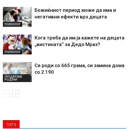
Божиќниот период може да има и
негативни ефекти врз децата
ПСИХОЛОГ
Кога треба да им ја кажете на децата
„вистината“ за Дедо Мраз?
ПСИХОЛОГ
Се роди со 665 грама, си замина дома
со 2.190
ПРЕДВРЕМЕ
РОДЕНИ
ТОП 5