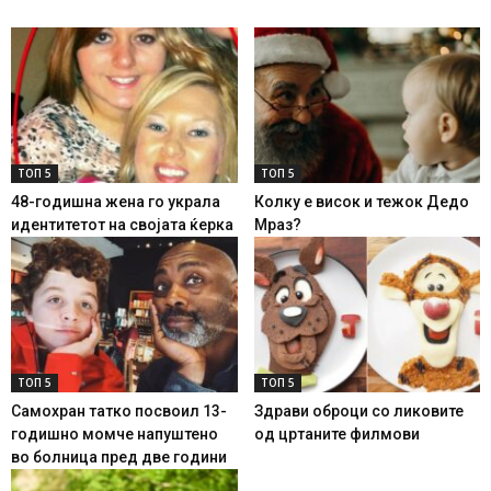
ТОП 5
ТОП 5
48-годишна жена го украла
Колку е висок и тежок Дедо
идентитетот на својата ќерка
Мраз?
ТОП 5
ТОП 5
Самохран татко посвоил 13-
Здрави оброци со ликовите
годишно момче напуштено
од цртаните филмови
во болница пред две години