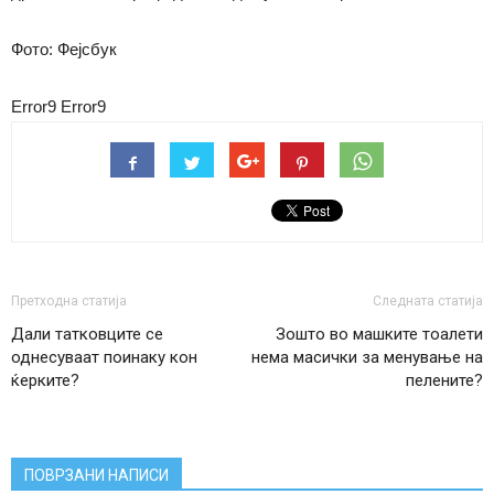
Фото: Фејсбук
Error9
Error9
Претходна статија
Следната статија
Дали татковците се
Зошто во машките тоалети
однесуваат поинаку кон
нема масички за менување на
ќерките?
пелените?
ПОВРЗАНИ НАПИСИ