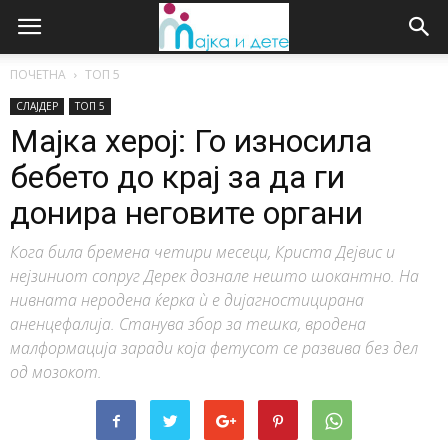
ПОЧЕТНА
ТОП 5
СЛАЈДЕР
ТОП 5
Мајка херој: Го износила
бебето до крај за да ги
донира неговите органи
Кога била бремена четири месеци, Криста Дејвис и
нејзиниот сопруг Дерек дознале нешто шокантно. На
нивната неродена ќерка ѝ е дијагностицирана
аненцефалија. Станува збор за тешка, вродена
малформација заради која фетусот се развива без дел
од мозокот.