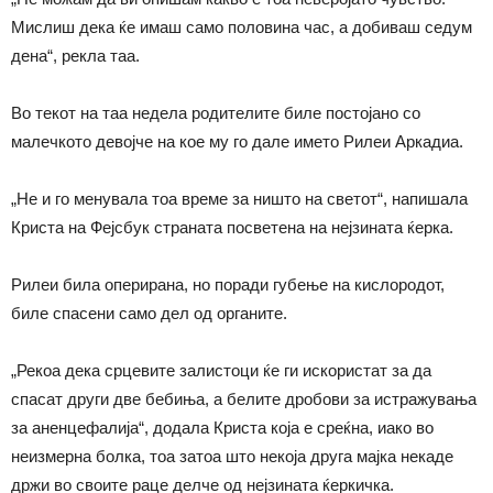
Мислиш дека ќе имаш само половина час, а добиваш седум
дена“, рекла таа.
Во текот на таа недела родителите биле постојано со
малечкото девојче на кое му го дале името Рилеи Аркадиа.
„Не и го менувала тоа време за ништо на светот“, напишала
Криста на Фејсбук страната посветена на нејзината ќерка.
Рилеи била оперирана, но поради губење на кислородот,
биле спасени само дел од органите.
„Рекоа дека срцевите залистоци ќе ги искористат за да
спасат други две бебиња, а белите дробови за истражувања
за аненцефалија“, додала Криста која е среќна, иако во
неизмерна болка, тоа затоа што некоја друга мајка некаде
држи во своите раце делче од нејзината ќеркичка.