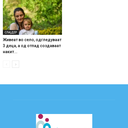
СЛАЈДЕР
Живеат во село, одгледуваат
3 деца, а од отпад создаваат
накит...