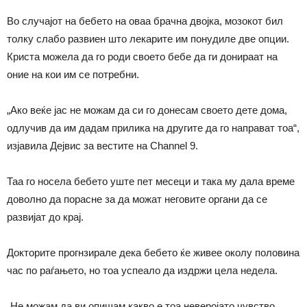
Во случајот на бебето на оваа брачна двојка, мозокот бил
толку слабо развиен што лекарите им понудиле две опции.
Криста можела да го роди своето бебе да ги донираат на
оние на кои им се потребни.
„Ако веќе јас не можам да си го донесам своето дете дома,
одлучив да им дадам прилика на другите да го направат тоа“,
изјавила Дејвис за вестите на Channel 9.
Таа го носела бебето уште пет месеци и така му дала време
доволно да порасне за да можат неговите органи да се
развијат до крај.
Докторите прогнзирале дека бебето ќе живее околу половина
час по раѓањето, но тоа успеало да издржи цела недела.
„Не можам да ви опишам какво е тоа неверојато чувство.