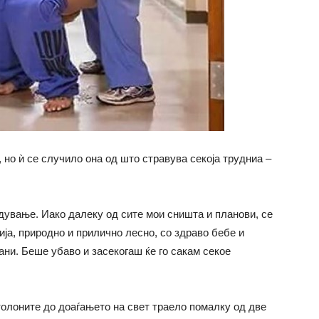
 но ѝ се случило она од што стравува секоја трудниа –
одување. Иако далеку од сите мои сништа и планови, се
а, природно и прилично лесно, со здраво бебе и
ани. Беше убаво и засекогаш ќе го сакам секое
олоните до доаѓањето на свет траело помалку од две