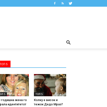
ТОП 5
ОП 5
ТОП 5
-годишна жена го
Колку е висок и
рала идентитетот
тежок Дедо Мраз?