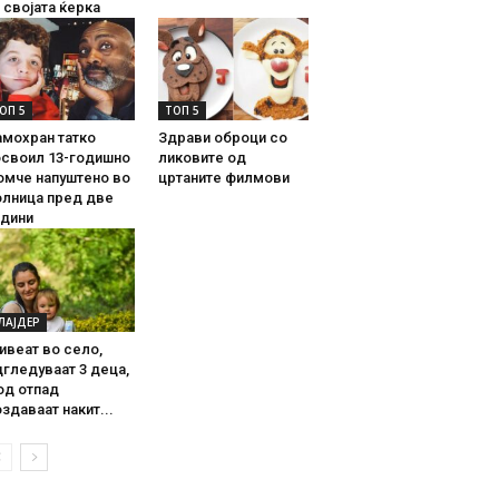
 својата ќерка
ОП 5
ТОП 5
амохран татко
Здрави оброци со
освоил 13-годишно
ликовите од
омче напуштено во
цртаните филмови
олница пред две
одини
ЛАЈДЕР
ивеат во село,
гледуваат 3 деца,
од отпад
здаваат накит...