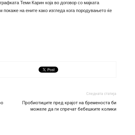
графката Теми Карин која во договор со мајката
м покаже на ените како изгледа кога породувањето ќе
Следната статија
во
Пробиотиците пред крајот на бременоста би
можеле да ги спречат бебешките колики