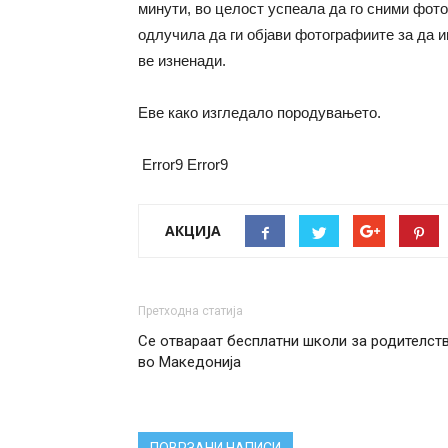
минути, во целост успеала да го сними фото
одлучила да ги објави фотографиите за да и
ве изненади.
Еве како изгледало породувањето.
Error9
Error9
АКЦИЈА
Претходна статија
Се отвараат бесплатни школи за родителст
во Македонија