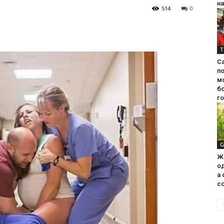
на
514
0
Т
С
п
м
б
г
С
Ж
од
а 
со