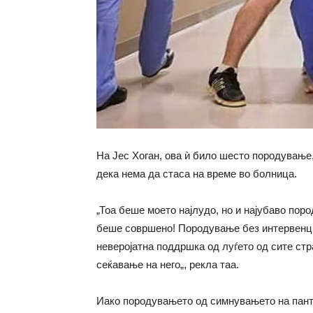
На Јес Хоган, ова ѝ било шесто породување,
дека нема да стаса на време во болница.
„Тоа беше моето најлудо, но и најубаво пор
беше совршено! Породување без интервенциј
неверојатна поддршка од луѓето од сите стр
сеќавање на него„, рекла таа.
Иако породувањето од симнувањето на пант