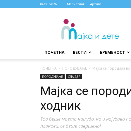
06/08/2026
Маркетинг
Архива
МАЈКА
И
ДЕТЕ
ПОЧЕТНА
ВЕСТИ
БРЕМЕНОСТ
ПОЧЕТНА
ПОРОДУВАЊЕ
Мајка се породила в
ПОРОДУВАЊЕ
СЛАЈДЕР
Мајка се пород
ходник
Тоа беше моето најлудо, но и најубаво 
планови, се беше совршено!