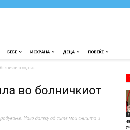
БЕБЕ
ИСХРАНА
ДЕЦА
ПОВЕЌЕ
о болничкиот ходник
ила во болничкиот
Т
породување. Иако далеку од сите мои сништа и
48
ук