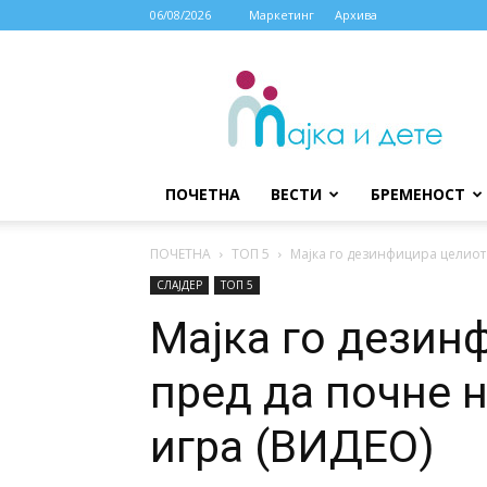
06/08/2026
Маркетинг
Архива
МАЈКА
И
ДЕТЕ
ПОЧЕТНА
ВЕСТИ
БРЕМЕНОСТ
ПОЧЕТНА
ТОП 5
Мајка го дезинфицира целиот п
СЛАЈДЕР
ТОП 5
Мајка го дезин
пред да почне н
игра (ВИДЕО)