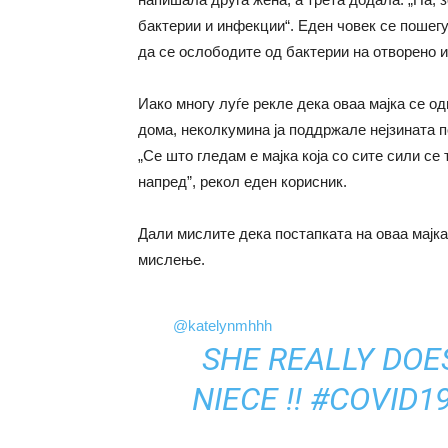
бактерии и инфекции“. Еден човек се пошег
да се ослободите од бактерии на отворено 
Иако многу луѓе рекле дека оваа мајка се о
дома, неколкумина ја поддржале нејзината 
„Се што гледам е мајка која со сите сили се
напред”, рекол еден корисник.
Дали мислите дека постапката на оваа мајк
мислење.
@katelynmhhh
SHE REALLY DOE
NIECE !!
#COVID1