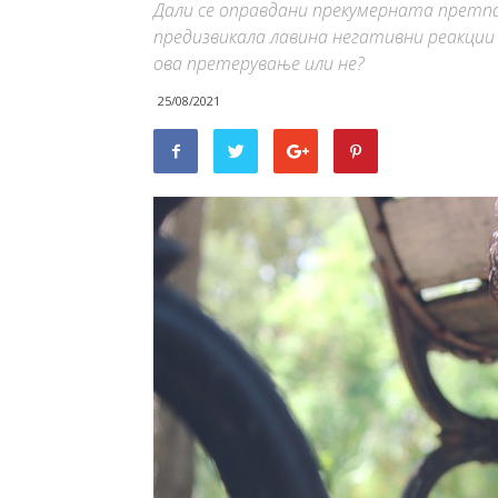
Дали се оправдани прекумерната претп
предизвикала лавина негативни реакции 
ова претерување или не?
25/08/2021