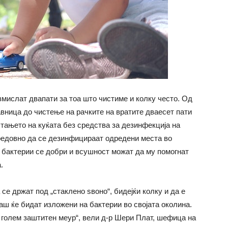
змислат двапати за тоа што чистиме и колку често. Од
вница до чистење на рачките на вратите дваесет пати
тањето на куќата без средства за дезинфекција на
редовно да се дезинфицираат одредени места во
и бактерии се добри и всушност можат да му помогнат
.
се држат под „стаклено ѕвоно“, бидејќи колку и да е
аш ќе бидат изложени на бактерии во својата околина.
н голем заштитен меур“, вели д-р Шери Плат, шефица на