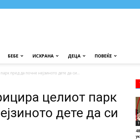
БЕБЕ
ИСХРАНА
ДЕЦА
ПОВЕЌЕ
арк пред да почне нејзиното дете да си...
фицира целиот парк
ејзиното дете да си
Т
48
ук