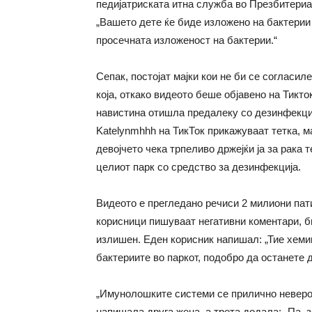
педијатриската итна служба во Презбитериа
„Вашето дете ќе биде изложено на бактерии
просечната изложеност на бактерии.“
Сепак, постојат мајки кои не би се согласил
која, откако видеото беше објавено на Тикто
навистина отишла предалеку со дезинфекциј
Katelynmhhh на ТикТок прикажуваат тетка, ма
девојчето чека трпеливо држејќи ја за рака т
целиот парк со средство за дезинфекција.
Видеото е прегледано речиси 2 милиони пати
корисници пишуваат негативни коментари, б
излишен. Еден корисник напишал: „Тие хеми
бактериите во паркот, подобро да останете 
„Имунолошките системи се прилично неверој
напишала друга жена, а трета додала: „Па,