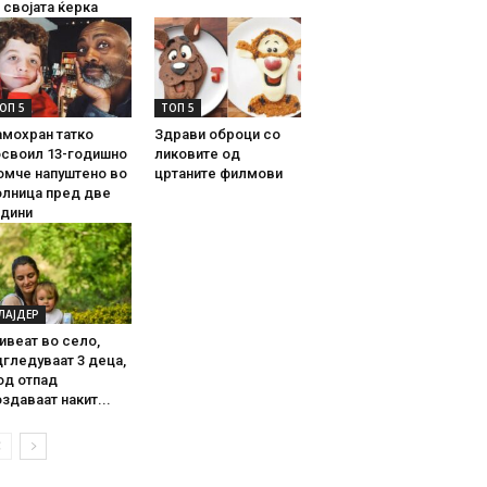
 својата ќерка
ОП 5
ТОП 5
амохран татко
Здрави оброци со
освоил 13-годишно
ликовите од
омче напуштено во
цртаните филмови
олница пред две
одини
ЛАЈДЕР
ивеат во село,
гледуваат 3 деца,
од отпад
здаваат накит...