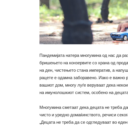
Пандемијата натера многумина од нас да ра
бришењето на конзервите со храна од прода
на ден, чистењето стана императив, а напуш
рацете е одамна заборавено. Иако е важно 
вашиот дом, многу луѓе веруваат дека неко
на имунолошкиот систем, особено на децата
Многумина сметаат дека децата не треба да 
чисто и уредно домаќинството, речиси секог
„Децата не треба да се одгледуваат во еде