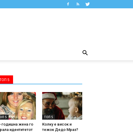
ТОП 5
ОП 5
ТОП 5
-годишна жена го
Колку е висок и
рала идентитетот
тежок Дедо Мраз?