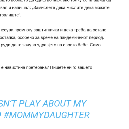
увал и напишал: „Замислете дека мислите дека можете
игралиште“.
днесува премногу заштитнички и дека треба да остане
постапка, особено за време на пандемичниот период.
 труди да го зачува здравјето на своето бебе. Само
а е навистина претерана? Пишете ни го вашето
SN’T PLAY ABOUT MY
9
#MOMMYDAUGHTER