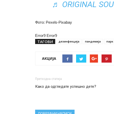
♬ ORIGINAL SO
Фото: Pexels-Pixabay
Error9
Error9
ТАГОВИ
дезинфекција
пандемија
парк
АКЦИЈА
Претходна статија
Како да одгледате успешно дете?
ПОВРЗАНИ НАПИСИ