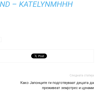
UND – KATELYNMHHH
Следната статија
Како Јапонците ги подготвуваат децата да
преживеат земјотрес и цунами