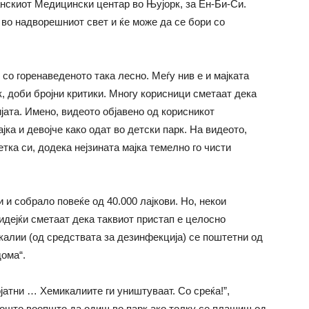
нскиот Медицински центар во Њујорк, за Ен-Би-Си.
 во надворешниот свет и ќе може да се бори со
е со горенаведеното така лесно. Меѓу нив е и мајката
к, доби бројни критики. Многу корисници сметаат дека
ата. Имено, видеото објавено од корисникот
јка и девојче како одат во детски парк. На видеото,
етка си, додека нејзината мајка темелно го чисти
 и собрало повеќе од 40.000 лајкови. Но, некои
идејќи сметаат дека таквиот пристап е целосно
калии (од средствата за дезинфекција) се поштетни од
дома“.
атни … Хемикалиите ги уништуваат. Со среќа!”,
 зошто воопшто да одиш во парк ако толку се плашиш од