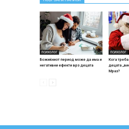
ПСИХОЛОГ
ПСИХОЛОГ
Божиќниот период може да има и
Кога треба
негативни ефекти врз децата
децата „ви
Мраз?