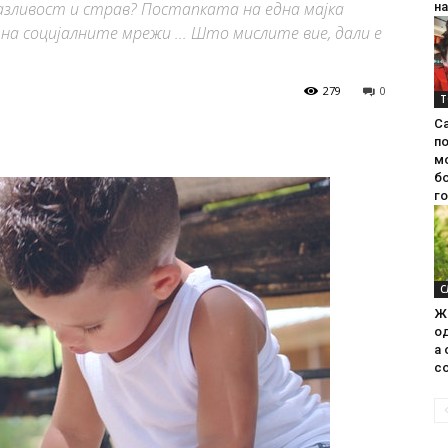
азливост и страв? Постапката на една мајка
на
на социјалните мрежи ... Што мислите вие, дали е
279
0
Т
С
п
м
б
г
С
Ж
од
а 
со