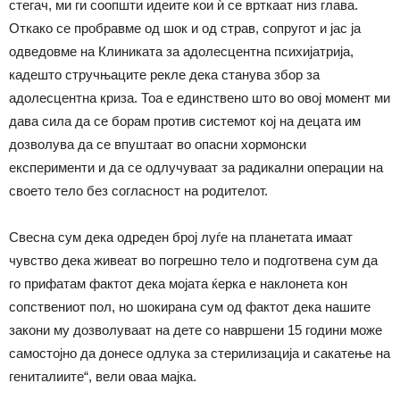
стегач, ми ги соопшти идеите кои ѝ се врткаат низ глава.
Откако се пробравме од шок и од страв, сопругот и јас ја
одведовме на Клиниката за адолесцентна психијатрија,
кадешто стручњаците рекле дека станува збор за
адолесцентна криза. Тоа е единствено што во овој момент ми
дава сила да се борам против системот кој на децата им
дозволува да се впуштаат во опасни хормонски
експерименти и да се одлучуваат за радикални операции на
своето тело без согласност на родителот.
Свесна сум дека одреден број луѓе на планетата имаат
чувство дека живеат во погрешно тело и подготвена сум да
го прифатам фактот дека мојата ќерка е наклонета кон
сопствениот пол, но шокирана сум од фактот дека нашите
закони му дозволуваат на дете со навршени 15 години може
самостојно да донесе одлука за стерилизација и сакатење на
гениталиите“, вели оваа мајка.