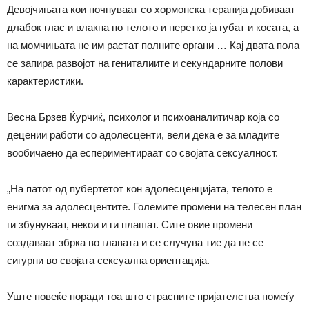
Девојчињата кои почнуваат со хормонска терапија добиваат
длабок глас и влакна по телото и неретко ја губат и косата, а
на момчињата не им растат полните органи … Кај двата пола
се запира развојот на гениталиите и секундарните полови
карактеристики.
Весна Брзев Ќурчиќ, психолог и психоаналитичар која со
децении работи со адолесценти, вели дека е за младите
вообичаено да еспериментираат со својата сексуалност.
„На патот од пубертетот кон адолесценцијата, телото е
енигма за адолесцентите. Големите промени на телесен план
ги збунуваат, некои и ги плашат. Сите овие промени
создаваат збрка во главата и се случува тие да не се
сигурни во својата сексуална ориентација.
Уште повеќе поради тоа што страсните пријателства помеѓу