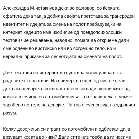
Александра М.истакнува дека во разговор со ќерката
сфатила дека таа ја добила својата претстава за трансроден
идентитет и идејата за смена на полот пребарувајќи на
интернет кадешто има изобилие од псевдопсихолошки
тестови чие решавање, наводно, помага да откриеме дали
сме родени во вистинско или во погрешно тело, но и
нереални приказни за леснотијата на смената на полот.
„Тие текстови на интернет во суштина манипулираат со
родовите стереотипи. На пример, во еден од нив се вели
дека ако девојчето носи пантолони, ги вади шноличките од
косата и си игра со автомобилчиња, тоа значи дека е момче
заробено во тело на девојче. Па тоа е суспензија на здравиот
разум.
Колку девојчиња си играат со автомобили и одбиваат да ја
врзуваат косата во кики? Дали сите нив треба да ги носиме