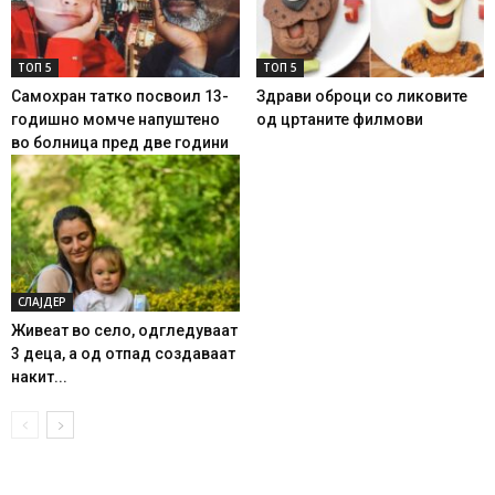
ТОП 5
ТОП 5
Самохран татко посвоил 13-
Здрави оброци со ликовите
годишно момче напуштено
од цртаните филмови
во болница пред две години
СЛАЈДЕР
Живеат во село, одгледуваат
3 деца, а од отпад создаваат
накит...