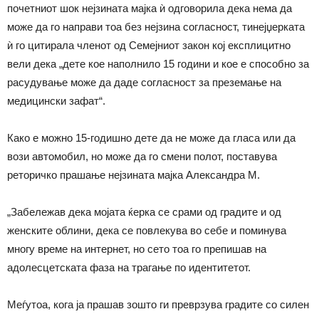
почетниот шок нејзината мајка ѝ одговорила дека нема да
може да го направи тоа без нејзина согласност, тинејџерката
ѝ го цитирала членот од Семејниот закон кој експлицитно
вели дека „дете кое наполнило 15 години и кое е способно за
расудување може да даде согласност за преземање на
медицински зафат“.
Како е можно 15-годишно дете да не може да гласа или да
вози автомобил, но може да го смени полот, поставува
реторичко прашање нејзината мајка Александра М.
„Забележав дека мојата ќерка се срами од градите и од
женските облини, дека се повлекува во себе и поминува
многу време на интернет, но сето тоа го препишав на
адолесцетската фаза на трагање по идентитетот.
Меѓутоа, кога ја прашав зошто ги преврзува градите со силен