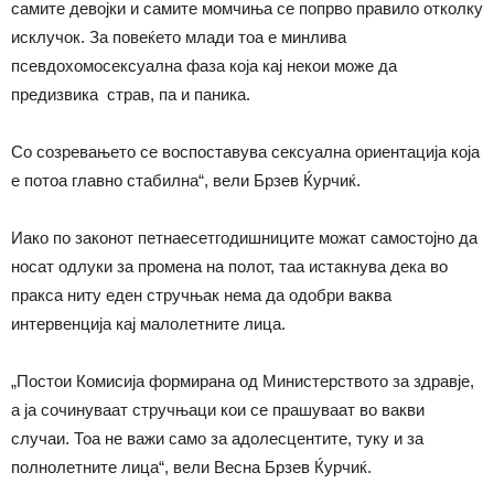
самите девојки и самите момчиња се попрво правило отколку
исклучок. За повеќето млади тоа е минлива
псевдохомосексуална фаза која кај некои може да
предизвика страв, па и паника.
Со созревањето се воспоставува сексуална ориентација која
е потоа главно стабилна“, вели Брзев Ќурчиќ.
Иако по законот петнаесетгодишниците можат самостојно да
носат одлуки за промена на полот, таа истакнува дека во
пракса ниту еден стручњак нема да одобри ваква
интервенција кај малолетните лица.
„Постои Комисија формирана од Министерството за здравје,
а ја сочинуваат стручњаци кои се прашуваат во вакви
случаи. Тоа не важи само за адолесцентите, туку и за
полнолетните лица“, вели Весна Брзев Ќурчиќ.