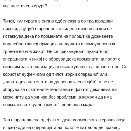
кај пластичен хирург?
Тинејџ културата е силно одбележана со трансродови
ликови, а јутјуб е преполн со видео-клипови во кои се
истакнува дека по промената на полошт ќе доживеете
волшебна трансформација на душата и самоуверено ќе
тргнете во нов живот. Не се прикажуваат лузните од
операцијата и никој не зборува дека промената на полот е
синоним за стерилизација и осакатување на здраво тело. Се
користат еуфемизми од типот „горни операции“ или
„адаптација на телото на душевната состојба“, а не се
зборува за оскатените гениталии и фактот дека нема да
може ниту да уринира без проблеми, а камоли да има
нормален сексуален живот“, вели оваа мајка.
Таа е преплашена од фактот дека хормонската терапија која
ѝ претходи на операцијата на полот е пат во еден правец.