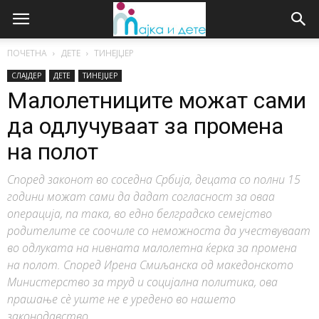
ПОЧЕТНА
ДЕТЕ
ТИНЕЈЏЕР
СЛАЈДЕР
ДЕТЕ
ТИНЕЈЏЕР
Малолетниците можат сами
да одлучуваат за промена
на полот
Според законот во соседна Србија, децата со полни 15
години можат сами да дадат согласност за оваа
операција, па така, во едно белградско семејство
родителите се соочиле со неможноста да учествуваат
во одлуката на нивната малолетна ќерка за промена
на полот. Според Ирена Смиљанска од македонското
Министерство за труд и социјална политика, ова
прашање сѐ уште не е уредено во нашето
законодавство.