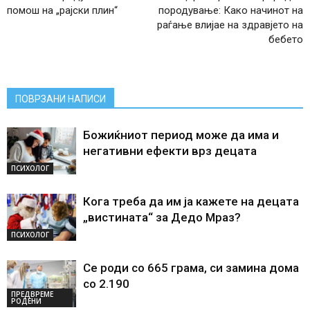
помош на „рајски плин“
породување: Како начинот на
раѓање влијае на здравјето на
бебето
ПОВРЗАНИ НАПИСИ
Божиќниот период може да има и
негативни ефекти врз децата
ПСИХОЛОГ
Кога треба да им ја кажете на децата
„вистината“ за Дедо Мраз?
ПСИХОЛОГ
Се роди со 665 грама, си замина дома
со 2.190
ПРЕДВРЕМЕ
РОДЕНИ