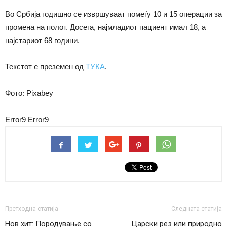
Во Србија годишно се извршуваат помеѓу 10 и 15 операции за
промена на полот. Досега, најмладиот пациент имал 18, а
најстариот 68 години.
Текстот е преземен од
ТУКА
.
Фото: Pixabey
Error9
Error9
Претходна статија
Следната статија
Нов хит: Породување со
Царски рез или природно