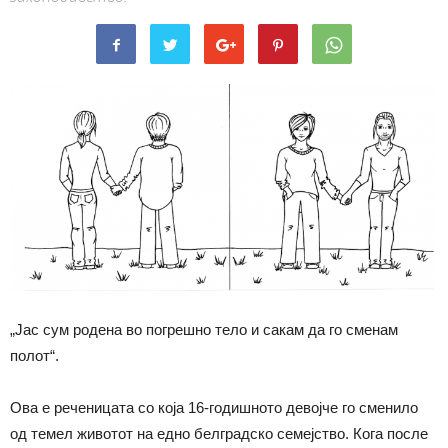
„Јас сум родена во погрешно тело и сакам да го сменам
полот“.
Ова е реченицата со која 16-годишното девојче го сменило
од темел животот на едно белградско семејство. Кога после