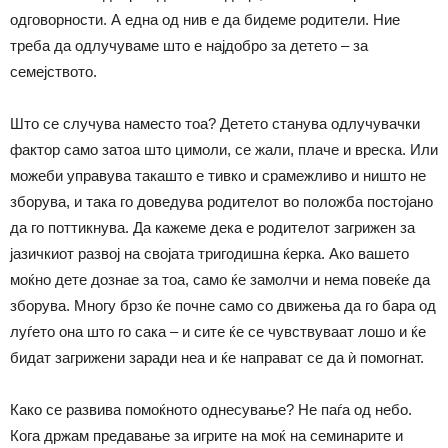
одговорности. А една од нив е да бидеме родители. Ние
треба да одлучуваме што е најдобро за детето – за
семејството.
Што се случува наместо тоа? Детето станува одлучувачки
фактор само затоа што цимоли, се жали, плаче и вреска. Или
можеби управува такашто е тивко и срамежливо и ништо не
зборува, и така го доведува родителот во положба постојано
да го поттикнува. Да кажеме дека е родителот загрижен за
јазичкиот развој на својата тригодишна ќерка. Ако вашето
моќно дете дознае за тоа, само ќе замолчи и нема повеќе да
зборува. Многу брзо ќе почне само со движења да го бара од
луѓето она што го сака – и сите ќе се чувствуваат лошо и ќе
бидат загрижени заради неа и ќе направат се да ѝ помогнат.
Како се развива помоќното однесување? Не паѓа од небо.
Кога држам предавање за игрите на моќ на семинарите и