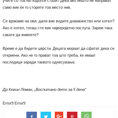
учите со тоа на подолги стази? Дека ако нешто не направат
само вие ќе го сторите тоа место нив.
Се враќаме на ова: дали вие водите домаќинство или хотел?
Ако е хотел, тогаш сте вие најверојатно послуга. Зарем така
сакате да живеете?
Време е да бидете цврсти. Децата мораат да сфатат дека се
откриени. Ако не го прават тоа што треба, ќе имаат
последици заради таквото однесување.
Др Кевин Леман, „Воспитано дете за 5 дена“
Error9
Error9