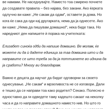
ве намами. Не наседнувајте. Наместо тоа смирено почнете
да создавате правила – без најава, без закани. Ако ќерката
одлучно ви каже: „Не сакам да одам“, оставете ја дома. Но
кога ќе сака да оди кај другарката, нема да ја однесете. Ако
ви каже: „Нема да пишувам домашно!“, нека биде така. Но
наредниот ден напишете ѝ порака на учителката:
Елизабет синоќа одби да напише домашно
.
Ве молам, ќе
можете ли да ѝ дадете единица за таа домашна што и да
направите се што треба за да ја поттикнете во иднина да
ја сработи
?
Многу ви благодарам.
Важно е децата да научат да бидат одговорни за своето
однесување. „Не сакам“ и мрзеливоста не се изговори. Дали
е тешко да се направи тоа како родител? Секако. Полесно е
едноставно да ги одведете таму кадешто сакаат на неколку
часа и да го направите домашното наместо нив. Но што го