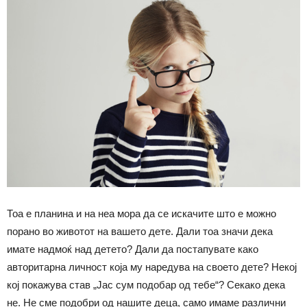
Тоа е планина и на неа мора да се искачите што е можно
порано во животот на вашето дете. Дали тоа значи дека
имате надмоќ над детето? Дали да постапувате како
авторитарна личност која му наредува на своето дете? Некој
кој покажува став „Јас сум подобар од тебе“? Секако дека
не. Не сме подобри од нашите деца, само имаме различни