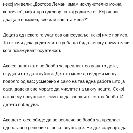
некој ми вели: „Докторе Леман, имам исклучително моќна
ќеркичка“, мојот прв одговор на тој родител е: „Кој од вас
двајца е помоќен, вие или вашата жена?“
Децата од некого го учат ова однесување, некој им е пример.
Тоа значи дека родителите треба да бидат многу внимателни
кога покажуваат осуетеност.
Ако се вплеткате во борба за превласт со вашето дете,
осудени сте да изгубите. Детето може да издржи многу
подолго од вас; усмерено е само на таа една работа што ја
сака, додека вие морате да мислите на многу нешта. Секој
пат ќе му попуштите, само за да завршите со таа борба. И
детето победува.
Ако детето се обиде да ве вовлече во борба за превласт,
едноставно решение е: не се впуштајте. Не дозволувајте да