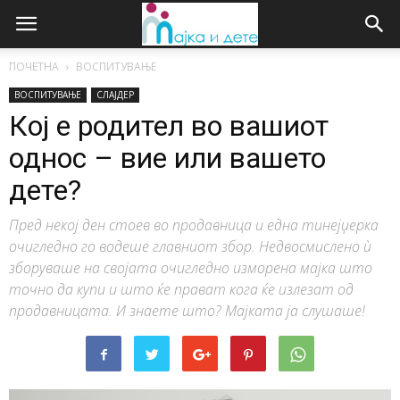
ПОЧЕТНА
ВОСПИТУВАЊЕ
ВОСПИТУВАЊЕ
СЛАЈДЕР
Кој е родител во вашиот
однос – вие или вашето
дете?
Пред некој ден стоев во продавница и една тинејџерка
очигледно го водеше главниот збор. Недвосмислено ѝ
зборуваше на својата очигледно изморена мајка што
точно да купи и што ќе прават кога ќе излезат од
продавницата. И знаете што? Мајката ја слушаше!