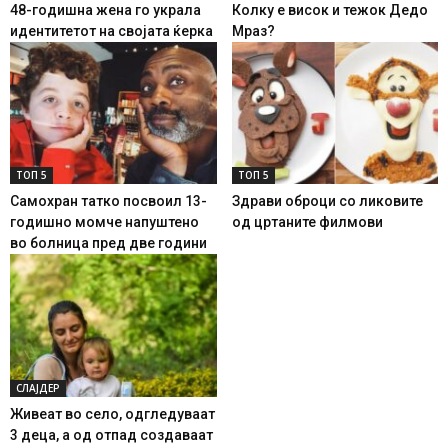
48-годишна жена го украла
Колку е висок и тежок Дедо
идентитетот на својата ќерка
Мраз?
ТОП 5
ТОП 5
Самохран татко посвоил 13-
Здрави оброци со ликовите
годишно момче напуштено
од цртаните филмови
во болница пред две години
СЛАЈДЕР
Живеат во село, одгледуваат
3 деца, а од отпад создаваат