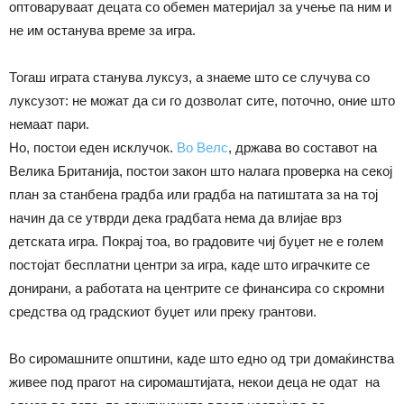
оптоваруваат децата со обемен материјал за учење па ним и
не им останува време за игра.
Тогаш играта станува луксуз, а знаеме што се случува со
луксузот: не можат да си го дозволат сите, поточно, оние што
немаат пари.
Но, постои еден исклучок.
Во Велс
, држава во составот на
Велика Британија, постои закон што налага проверка на секој
план за станбена градба или градба на патиштата за на тој
начин да се утврди дека градбата нема да влијае врз
детската игра. Покрај тоа, во градовите чиј буџет не е голем
постојат бесплатни центри за игра, каде што играчките се
донирани, а работата на центрите се финансира со скромни
средства од градскиот буџет или преку грантови.
Во сиромашните општини, каде што едно од три домаќинства
живее под прагот на сиромаштијата, некои деца не одат на