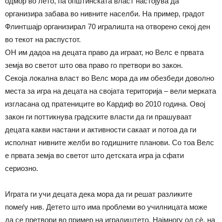
одмор во лето, па општинската власт настојува да
организира забава во нивните населби. На пример, градот
Флинтшајр организирал 70 игралишта на отворено секој ден
во текот на распустот.
ОН им дадоа на децата право да играат, но Велс е првата
земја во светот што ова право го претвори во закон.
Секоја локална власт во Велс мора да им обезбеди доволно
места за игра на децата на својата територија – вели мерката
изгласана од пратениците во Кардиф во 2010 година. Овој
закон ги поттикнува градските власти да ги прашуваат
децата какви настани и активности сакаат и потоа да ги
исполнат нивните желби во годишните планови. Со тоа Велс
е првата земја во светот што детската игра ја сфати
сериозно.
Играта ги учи децата дека мора да ги решат разликите
помеѓу нив. Детето што има проблеми во училницата може
да се претвори во пример на игралиштето. Најмногу од сѐ, на