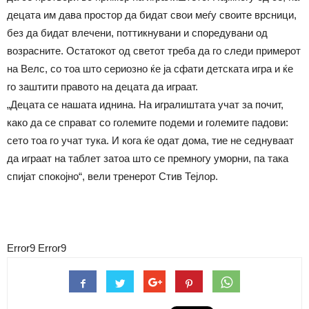
децата им дава простор да бидат свои меѓу своите врсници,
без да бидат влечени, поттикнувани и споредувани од
возрасните. Остатокот од светот треба да го следи примерот
на Велс, со тоа што сериозно ќе ја сфати детската игра и ќе
го заштити правото на децата да играат.
„Децата се нашата иднина. На игралиштата учат за почит,
како да се справат со големите подеми и големите падови:
сето тоа го учат тука. И кога ќе одат дома, тие не седнуваат
да играат на таблет затоа што се премногу уморни, па така
спијат спокојно“, вели тренерот Стив Тејлор.
Error9
Error9