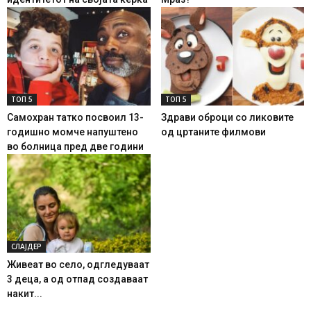
ТОП 5
ТОП 5
Самохран татко посвоил 13-
Здрави оброци со ликовите
годишно момче напуштено
од цртаните филмови
во болница пред две години
СЛАЈДЕР
Живеат во село, одгледуваат
3 деца, а од отпад создаваат
накит...