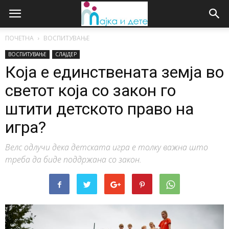
ПОЧЕТНА
ВОСПИТУВАЊЕ
ВОСПИТУВАЊЕ
СЛАЈДЕР
Која е единствената земја во
светот која со закон го
штити детското право на
игра?
Велс одлучи дека детската игра е толку важна што
треба да биде поддржана со закон.