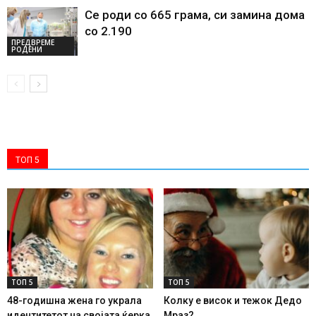
Се роди со 665 грама, си замина дома
со 2.190
ПРЕДВРЕМЕ
РОДЕНИ
ТОП 5
ТОП 5
ТОП 5
48-годишна жена го украла
Колку е висок и тежок Дедо
идентитетот на својата ќерка
Мраз?