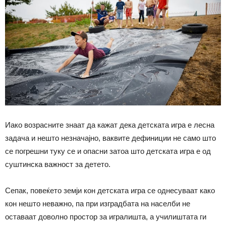
Иако возрасните знаат да кажат дека детската игра е лесна
задача и нешто незначајно, ваквите дефиниции не само што
се погрешни туку се и опасни затоа што детската игра е од
суштинска важност за детето.
Сепак, повеќето земји кон детската игра се однесуваат како
кон нешто неважно, па при изградбата на населби не
оставаат доволно простор за игралишта, а училиштата ги