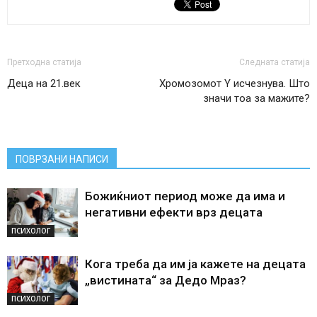
Претходна статија
Следната статија
Деца на 21.век
Хромозомот Y исчезнува. Што
значи тоа за мажите?
ПОВРЗАНИ НАПИСИ
Божиќниот период може да има и
негативни ефекти врз децата
ПСИХОЛОГ
Кога треба да им ја кажете на децата
„вистината“ за Дедо Мраз?
ПСИХОЛОГ