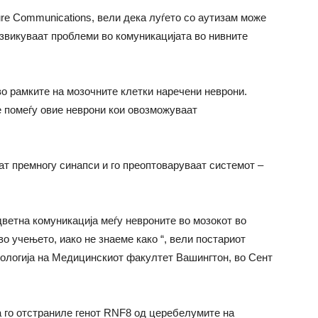
ure Communications, вели дека луѓето со аутизам може
извикуваат проблеми во комуникацијата во нивните
во рамките на мозочните клетки наречени неврони.
е помеѓу овие неврони кои овозможуваат
аат премногу синапси и го преоптоваруваат системот –
дветна комуникација меѓу невроните во мозокот во
во учењето, иако не знаеме како “, вели постариот
ологија на Медицинскиот факултет Вашингтон, во Сент
а го отстраниле генот RNF8 од церебелумите на