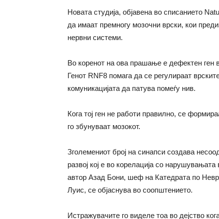
Новата студија, објавена во списанието Nat
да имаат премногу мозочни врски, кои пред
нервни системи.
Во коренот на ова прашање е дефектен ген 
Генот RNF8 помага да се регулираат врскит
комуникацијата да патува помеѓу нив.
Кога тој ген не работи правилно, се формир
го збунуваат мозокот.
Зголемениот број на синапси создава несоо
развој кој е во корелација со нарушувањата 
автор Азад Бони, шеф на Катедрата по Невр
Луис, се објаснува во соопштението.
Истражувачите го виделе тоа во дејство ког