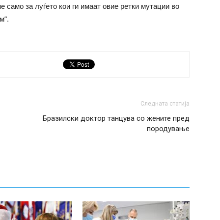
е само за луѓето кои ги имаат овие ретки мутации во
м“.
Следната статија
Бразилски доктор танцува со жените пред
породување