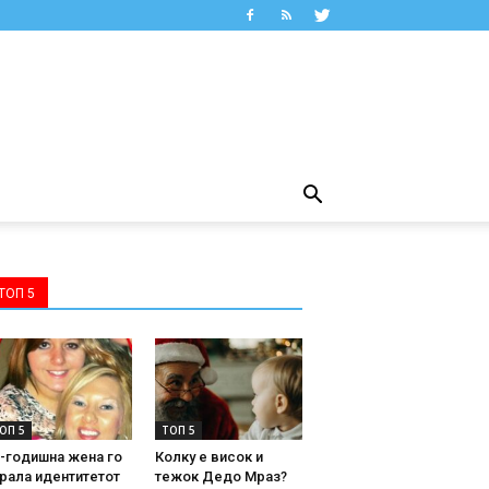
ТОП 5
ОП 5
ТОП 5
-годишна жена го
Колку е висок и
рала идентитетот
тежок Дедо Мраз?