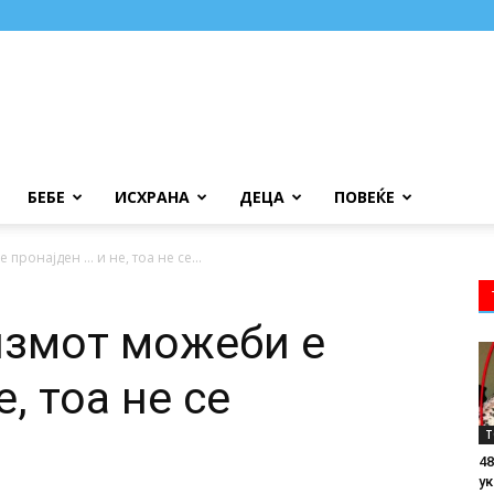
БЕБЕ
ИСХРАНА
ДЕЦА
ПОВЕЌЕ
пронајден … и не, тоа не се...
измот можеби е
, тоа не се
Т
48
ук