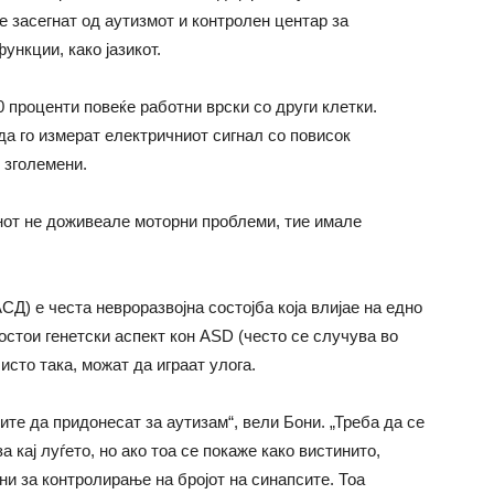
 е засегнат од аутизмот и контролен центар за
ункции, како јазикот.
 проценти повеќе работни врски со други клетки.
да го измерат електричниот сигнал со повисок
 зголемени.
нот не доживеале моторни проблеми, тие имале
Д) е честа невроразвојна состојба која влијае на едно
стои генетски аспект кон ASD (често се случува во
исто така, можат да играат улога.
те да придонесат за аутизам“, вели Бони. „Треба да се
 кај луѓето, но ако тоа се покаже како вистинито,
ни за контролирање на бројот на синапсите. Тоа