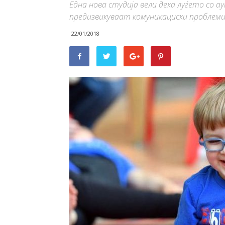
Една нова студија вели дека луѓето со 
предизвикуваат комуникациски проблеми
22/01/2018