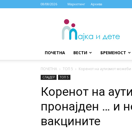
08/08/2026
Маркетинг
Архива
МАЈКА
И
ДЕТЕ
ПОЧЕТНА
ВЕСТИ
БРЕМЕНОСТ
ПОЧЕТНА
ТОП 5
Коренот на аутизмот можеби е 
СЛАЈДЕР
ТОП 5
Коренот на аут
пронајден … и не
вакцините