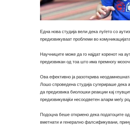
Една нова студија вели дека луѓето со аути
предизвикуваат проблеми во комуникацијата
Научниците може да го најдат коренот на аут
предизвикан од тоа што има премногу мозочн
Ова ефективно ја разоткрива неодамнешната 
Лошо спроведена студија сугерираше дека 
да предизвика биолошки реакции кај глувците
предизвикувајќи несоодветен аларм меѓу ро
Подоцна беше откриено дека податоците од 
вметнати и генерално фалсификувани, принуд