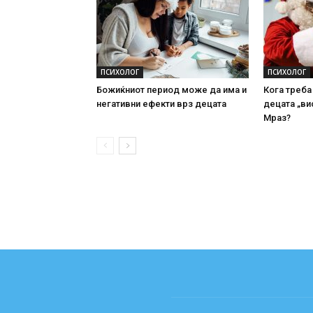
ПСИХОЛОГ
ПСИХОЛОГ
Божиќниот период може да има и
Кога треба
негативни ефекти врз децата
децата „ви
Мраз?