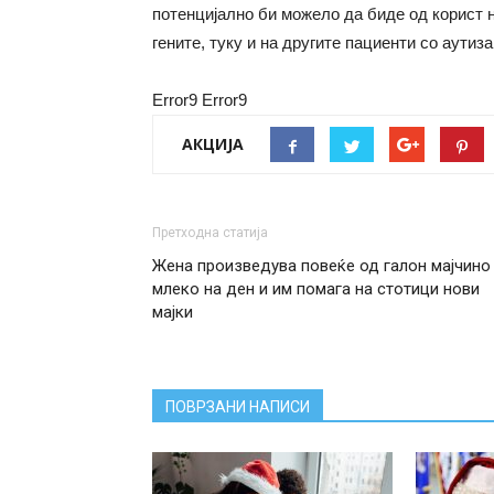
потенцијално би можело да биде од корист н
гените, туку и на другите пациенти со аутиза
Error9
Error9
АКЦИЈА
Претходна статија
Жена произведува повеќе од галон мајчино
млеко на ден и им помага на стотици нови
мајки
ПОВРЗАНИ НАПИСИ