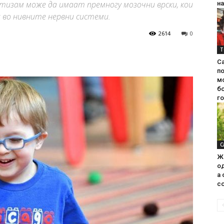
аутизам може да имаат премногу мозочни врски, кои
на
 во нивните нервни системи.
2614
0
Т
С
п
м
б
г
С
Ж
од
а 
со