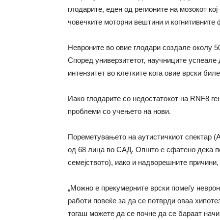
глодарите, еден од регионите на мозокот кој
човечките моторни вештини и когнитивните ф
Невроните во овие глодари создале околу 50
Според универзитетот, научниците успеале 
интензитет во клетките кога овие врски биле
Иако глодарите со недостатокот на RNF8 ге
проблеми со учењето на нови.
Пореметувањето на аутистичкиот спектар (АС
од 68 лица во САД. Општо е сфатено дека по
семејството), иако и надворешните причини, 
„Можно е прекумерните врски помеѓу неврони
работи повеќе за да се потврди оваа хипотеза
тогаш можете да се почне да се бараат начи