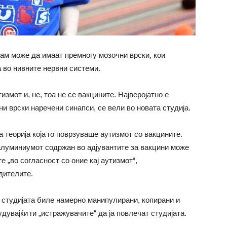
зам може да имаат премногу мозочни врски, кои
 во нивните нервни системи.
измот и, не, тоа не се вакцините. Најверојатно е
и врски наречени синапси, се вели во новата студија.
теорија која го поврзуваше аутизмот со вакцините.
алуминиумот содржан во адјувантите за вакцини може
 „во согласност со оние кај аутизмот“,
дителите.
студијата биле намерно манипулирани, копирани и
увајќи ги „истражувачите“ да ја повлечат студијата.