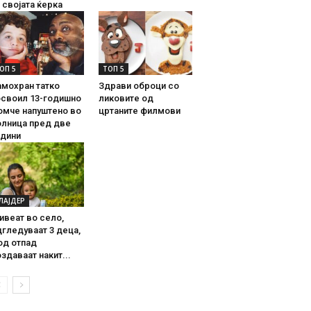
 својата ќерка
ОП 5
ТОП 5
амохран татко
Здрави оброци со
освоил 13-годишно
ликовите од
омче напуштено во
цртаните филмови
олница пред две
одини
ЛАЈДЕР
ивеат во село,
гледуваат 3 деца,
од отпад
здаваат накит...