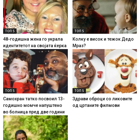
ТОП 5
ТОП 5
48-годишна жена го украла
Колку е висок и тежок Дедо
идентитетот на својата ќерка
Мраз?
ТОП 5
ТОП 5
Самохран татко посвоил 13-
Здрави оброци со ликовите
годишно момче напуштено
од цртаните филмови
во болница пред две години