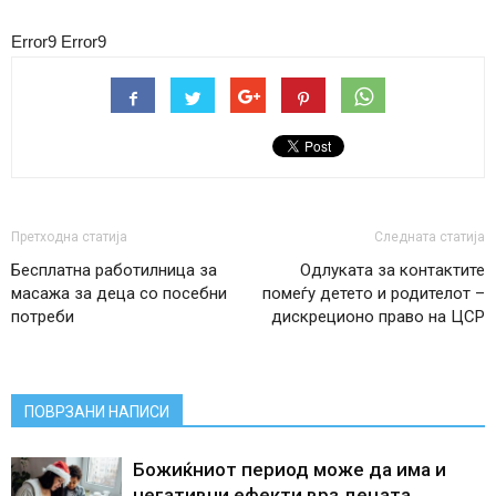
Error9
Error9
Претходна статија
Следната статија
Бесплатна работилница за
Одлуката за контактите
масажа за деца со посебни
помеѓу детето и родителот –
потреби
дискреционо право на ЦСР
ПОВРЗАНИ НАПИСИ
Божиќниот период може да има и
негативни ефекти врз децата