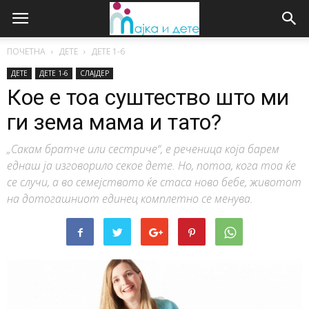
ПОЧЕТНА
ДЕТЕ
ДЕTE 1-6
ДЕТЕ
ДЕTE 1-6
СЛАЈДЕР
Кое е тоа суштество што ми
ги зема мама и тато?
„Сакам братче или сестриче“, е реченица која барем
еднаш ја изговорило секое дете. Но, потоа, кога тоа ќе
се случи, а во семејството ќе стаса ново бебе, животот
на дотогашниот единец комплетно се менува.