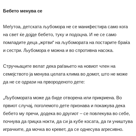
Бебето менува се
Меѓутоа, детската љубомора не се манифестира само кога
на свет ќе дојде бебето, туку и подоцна. И не се само
помладите деца „жртви“ на љубомората на постарите браќа
и сестри. Љубомора е можна и во спротивна насока.
Стручњаците велат дека раѓањето на новиот член на
семејството ја менува целата клима во домот, што не може
да не се одрази на првороденото дете:
„Љубомората може да биде отворена или прикриена. Во
првиот случај, поголемото дете признава и покажува дека
бебето му пречи, додека во другиот – се повлекува во себе,
почнува да грицка нокти, да си ја кубе косата, да ги уништува
играчките, да мочка во кревет, да се однесува агресивно.