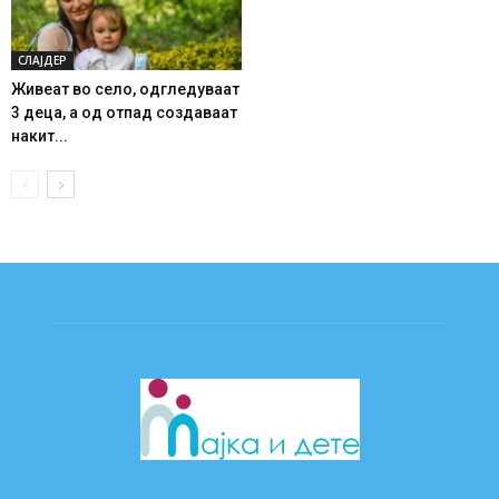
СЛАЈДЕР
Живеат во село, одгледуваат
3 деца, а од отпад создаваат
накит...