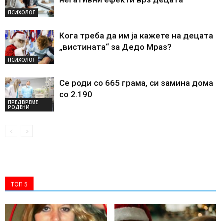
ПСИХОЛОГ
Кога треба да им ја кажете на децата
„вистината“ за Дедо Мраз?
ПСИХОЛОГ
Се роди со 665 грама, си замина дома
со 2.190
ПРЕДВРЕМЕ
РОДЕНИ
ТОП 5