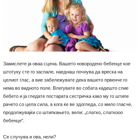
Замислете ја оваа сцена. Вашето новородено бебенце кое
штотуку сте го заспале, наеднаш почнува да вреска на
целиот глас, а вие забележувате дека вашето првенче го
нема во видното поле. Влегувате во собата кадешто спие
бебето и ја гледате постарата сестричка како му го штипе
рачето со цела сила, а кога ќе ве здогледа, со мило гласче,
продолжувајќи со штипкањето, вели: „слатко, слаткооо
бебенце“.
Се случува и ова, нели?