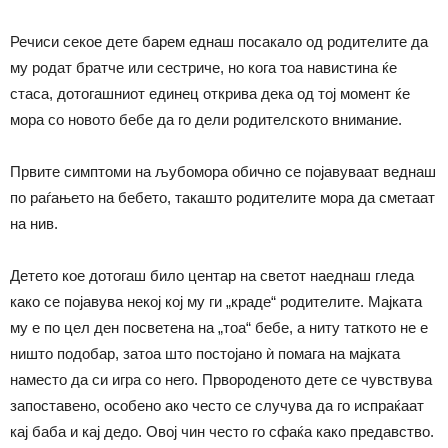
Речиси секое дете барем еднаш посакало од родителите да
му родат братче или сестриче, но кога тоа навистина ќе
стаса, дотогашниот единец открива дека од тој момент ќе
мора со новото бебе да го дели родителското внимание.
Првите симптоми на љубомора обично се појавуваат веднаш
по раѓањето на бебето, такашто родителите мора да сметаат
на нив.
Детето кое дотогаш било центар на светот наеднаш гледа
како се појавува некој кој му ги „краде“ родителите. Мајката
му е по цел ден посветена на „тоа“ бебе, а ниту таткото не е
ништо подобар, затоа што постојано ѝ помага на мајката
наместо да си игра со него. Првороденото дете се чувствува
запоставено, особено ако често се случува да го испраќаат
кај баба и кај дедо. Овој чин често го сфаќа како предавство.