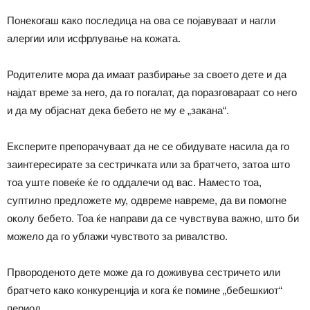
Понекогаш како последица на ова се појавуваат и нагли
алергии или исфрлување на кожата.
Родителите мора да имаат разбирање за своето дете и да
најдат време за него, да го погалат, да поразговараат со него
и да му објаснат дека бебето не му е „закана“.
Експерите препорачуваат да не се обидувате насила да го
заинтересирате за сестричката или за братчето, затоа што
тоа уште повеќе ќе го оддалечи од вас. Наместо тоа,
суптилно предложете му, одвреме навреме, да ви помогне
околу бебето. Тоа ќе направи да се чувствува важно, што би
можело да го ублажи чувството за ривалство.
Првороденото дете може да го доживува сестричето или
братчето како конкуренција и кога ќе помине „бебешкиот“
период
.