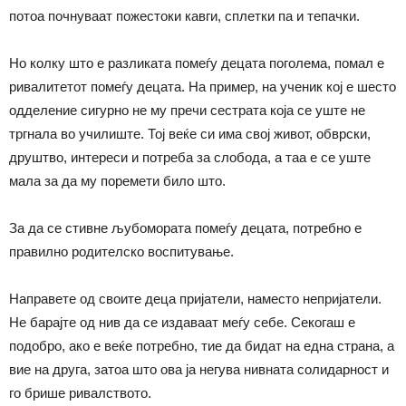
потоа почнуваат пожестоки кавги, сплетки па и тепачки.
Но колку што е разликата помеѓу децата поголема, помал е
ривалитетот помеѓу децата. На пример, на ученик кој е шесто
одделение сигурно не му пречи сестрата која се уште не
тргнала во училиште. Тој веќе си има свој живот, обврски,
друштво, интереси и потреба за слобода, а таа е се уште
мала за да му поремети било што.
За да се стивне љубомората помеѓу децата, потребно е
правилно родителско воспитување.
Направете од своите деца пријатели, наместо непријатели.
Не барајте од нив да се издаваат меѓу себе. Секогаш е
подобро, ако е веќе потребно, тие да бидат на една страна, а
вие на друга, затоа што ова ја негува нивната солидарност и
го брише ривалството.