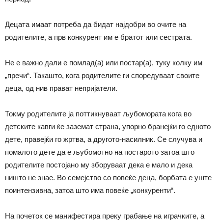
Децата имаат потреба да бидат најдобри во очите на
родителите, а прв конкурент им е братот или сестрата.
Не е важно дали е помлад(а) или постар(а), туку колку им
„пречи“. Такашто, кога родителите ги споредуваат своите
деца, од нив прават непријатели.
Токму родителите ја поттикнуваат љубомората кога во
детските кавги ќе заземат страна, упорно бранејќи го едното
дете, правејќи го жртва, а другото-насилник. Се случува и
помалото дете да е љубомотно на постарото затоа што
родителите постојано му зборуваат дека е мало и дека
ништо не знае. Во семејство со повеќе деца, борбата е уште
поинтензивна, затоа што има повеќе „конкуренти“.
На почеток се манифестира преку грабање на играчките, а