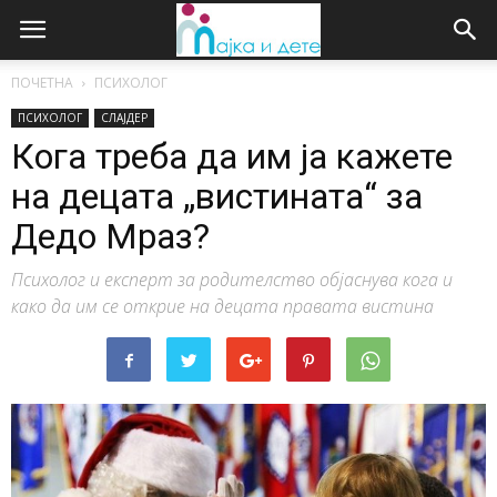
ПОЧЕТНА
ПСИХОЛОГ
ПСИХОЛОГ
СЛАЈДЕР
Кога треба да им ја кажете
на децата „вистината“ за
Дедо Мраз?
Психолог и експерт за родителство објаснува кога и
како да им се открие на децата правата вистина