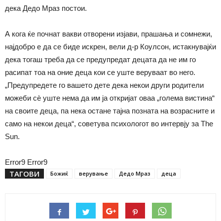
дека Дедо Мраз постои.
А кога ќе почнат вакви отворени изјави, прашања и сомнежи,
најдобро е да се биде искрен, вели д-р Коулсон, истакнувајќи
дека тогаш треба да се предупредат децата да не им го
расипат тоа на оние деца кои се уште веруваат во него.
„Предупредете го вашето дете дека некои други родители
можеби сè уште нема да им ја откријат оваа „голема вистина“
на своите деца, па нека остане тајна позната на возрасните и
само на некои деца“, советува психологот во интервју за The
Sun.
Error9
Error9
ТАГОВИ
Божиќ
верување
Дедо Мраз
деца