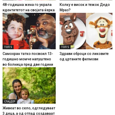
48-годишна жена го украла
Колку е висок и тежок Дедо
идентитетот на својата ќерка
Мраз?
ТОП 5
ТОП 5
Самохран татко посвоил 13-
Здрави оброци со ликовите
годишно момче напуштено
од цртаните филмови
во болница пред две години
СЛАЈДЕР
Живеат во село, одгледуваат
3 деца, а од отпад создаваат