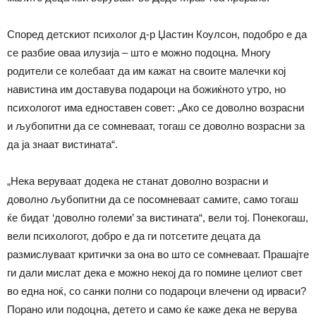
Според детскиот психолог д-р Џастин Коулсон, подобро е да
се разбие оваа илузија – што е можно подоцна. Многу
родители се колебаат да им кажат на своите малечки кој
навистина им доставува подароци на божиќното утро, но
психологот има едноставен совет: „Ако се доволно возрасни
и љубопитни да се сомневаат, тогаш се доволно возрасни за
да ја знаат вистината“.
„Нека веруваат додека не станат доволно возрасни и
доволно љубопитни да се посомневаат самите, само тогаш
ќе бидат ‘доволно големи’ за вистината“, вели тој. Понекогаш,
вели психологот, добро е да ги потсетите децата да
размислуваат критички за она во што се сомневаат. Прашајте
ги дали мислат дека е можно некој да го помине целиот свет
во една ноќ, со санки полни со подароци влечени од ирваси?
Порано или подоцна, детето и само ќе каже дека не верува