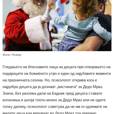
Фото: Pixabay
Гледањето на блескавите лица на децата при отворањето на
подароците на божиќното утро е еден од најубавите моменти
на празничната сезона. Но, психологот открива кога е
најдобро децата да ја дознаат „вистината“ за Дедо Мраз.
Значи, без разлика дали на Бадник пред децата ставате
колачиња и шолја топло млеко за Дедо Мраз или не одите
толку далеку, психологот советува да не им го одземате на
малите деца кои веруваат во Дедо Мраз тоа прерано.