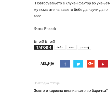
„Повторувањето е клучен фактор во учењето
му помагате на вашето бебе да научи да го 
глас.
Фото: Freepik
Error9
Error9
ТАГОВИ
бебе
име
развој
АКЦИЈА
Претходна статија
Зошто е корисно шлапкањето во барички?