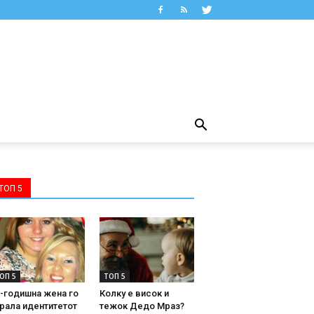
ТОП 5
ОП 5
ТОП 5
-годишна жена го
Колку е висок и
рала идентитетот
тежок Дедо Мраз?