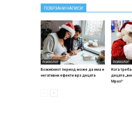
ПОВРЗАНИ НАПИСИ
ПСИХОЛОГ
ПСИХОЛОГ
Божиќниот период може да има и
Кога треба
негативни ефекти врз децата
децата „ви
Мраз?