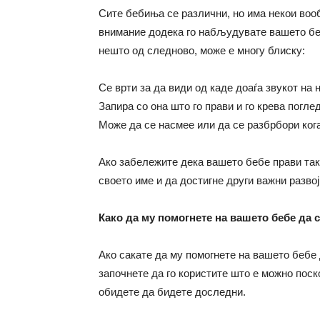
Сите бебиња се различни, но има некои воо
внимание додека го набљудувате вашето беб
нешто од следново, може е многу блиску:
Се врти за да види од каде доаѓа звукот на 
Запира со она што го прави и го крева погле
Може да се насмее или да се разбрбори кога
Ако забележите дека вашето бебе прави так
своето име и да достигне други важни разво
Како да му помогнете на вашето бебе да 
Ако сакате да му помогнете на вашето бебе 
започнете да го користите што е можно поск
обидете да бидете доследни.