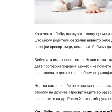
Кога чекате бебе, вложувате многу време и е
што многу родители се желни нивното бебе д
развојни пресвртници, нема сите бебиња да 
Бебињата имаат свое темпо. Некои можат да 
дете проговори подоцна, можеби ќе почнете 
се сомневате дека е тоа проблем со развојот
Но, тоа само по себе не е причина за паник
отколку на другите. Пресвртниците во развој
со советите на др. Расел Хортон, зборува п
Кога бебињата реагираат на нивното име