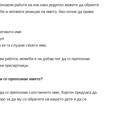
бичаени работи на кои како родител можете да обрнете
е и неговите реакции на името. Ако почне да прави
неговото име
дот
 ќе го слушне своето име.
ви работи, можеби е на добар пат да го препознае
јни пресвртници.
си го препознае името?
да го препознае сопственото име, Хортон предлага да
оро за да му се обратите на вашето дете и да се