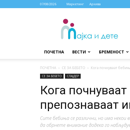
07/08/2026
Маркетинг
Архива
МАЈКА
И
ДЕТЕ
ПОЧЕТНА
ВЕСТИ
БРЕМЕНОСТ
ПОЧЕТНА
СЕ ЗА БЕБЕТО
Кога почнуваат бебињ
СЕ ЗА БЕБЕТО
СЛАЈДЕР
Кога почнуваат 
препознаваат и
Сите бебиња се различни, но има некои
да обрнете внимание додека го набљуду