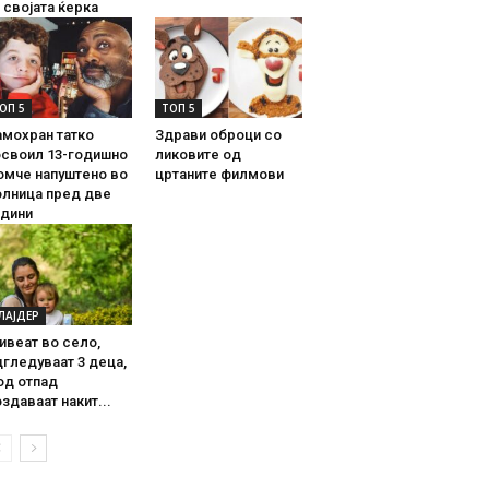
 својата ќерка
ОП 5
ТОП 5
амохран татко
Здрави оброци со
освоил 13-годишно
ликовите од
омче напуштено во
цртаните филмови
олница пред две
одини
ЛАЈДЕР
ивеат во село,
гледуваат 3 деца,
од отпад
здаваат накит...