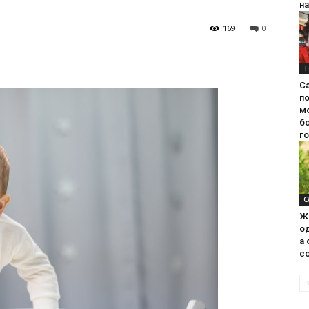
на
169
0
Т
С
п
м
б
г
С
Ж
од
а 
со