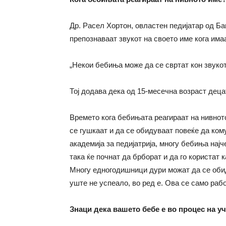
Др. Расел Хортон, овластен педијатар од Ба
препознаваат звукот на своето име кога има
„Некои бебиња може да се свртат кон звукот
Тој додава дека од 15-месечна возраст деца
Времето кога бебињата реагираат на нивнот
се гушкаат и да се обидуваат повеќе да ком
академија за педијатрија, многу бебиња најч
така ќе почнат да брборат и да го користат 
Многу едногодишници дури можат да се обида
уште не успеало, во ред е. Ова се само раб
Знаци дека вашето бебе е во процес на у