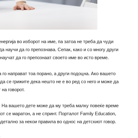
нергија во изборот на име, па затоа не треба да чуди
а научи да го препознава. Сепак, како и со многу други
научат да го препознаат своето име во исто време.
го направат тоа порано, а други подоцна. Ако вашето
да се грижите дека нешто не е во ред со него и може да
 на говорот.
а. На вашето дете може да му треба малку повеќе време
от се маратон, а не спринт. Порталот Family Education,
одетално за некои правила во однос на детскиот говор.
?