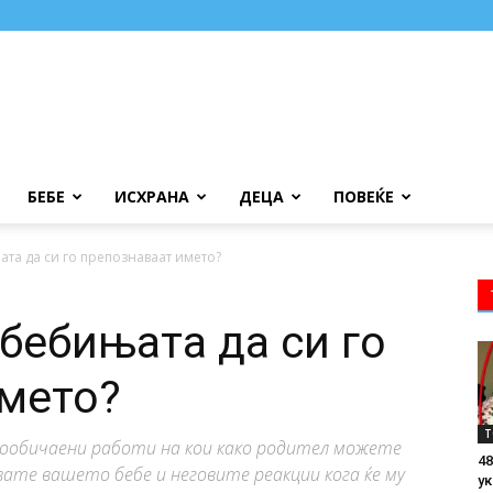
БЕБЕ
ИСХРАНА
ДЕЦА
ПОВЕЌЕ
ата да си го препознаваат името?
бебињата да си го
мето?
Т
 вообичаени работи на кои како родител можете
48
вате вашето бебе и неговите реакции кога ќе му
ук