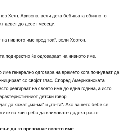
нер Хелт, Аризона, вели дека бебињата обично го
ат девет до десет месеци.
 на нивното име пред тоа“, вели Хортон.
та подиректно ќе одговараат на нивното име.
о име генерално одговара на времето кога почнуваат да
уницираат со својот глас. Според Американската
есто реагираат на своето име до една година, а исто
карактеристичниот детски говор.
т да кажат „ма-ма“ и „та-та“. Ако вашето бебе сè
отите на кои треба да внимавате додека расте.
чење да го препознае своето име