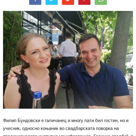
Филип Бундовски е галичанец и многу пати бил гостин, но и
учесник, односно коњаник во свадбарската поворка на