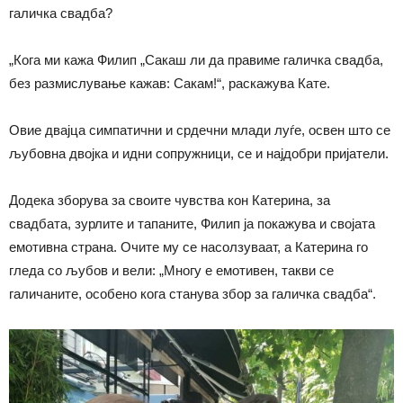
галичка свадба?
„Кога ми кажа Филип „Сакаш ли да правиме галичка свадба,
без размислување кажав: Сакам!“, раскажува Кате.
Овие двајца симпатични и срдечни млади луѓе, освен што се
љубовна двојка и идни сопружници, се и најдобри пријатели.
Додека зборува за своите чувства кон Катерина, за
свадбата, зурлите и тапаните, Филип ја покажува и својата
емотивна страна. Очите му се насолзуваат, а Катерина го
гледа со љубов и вели: „Многу е емотивен, такви се
галичаните, особено кога станува збор за галичка свадба“.