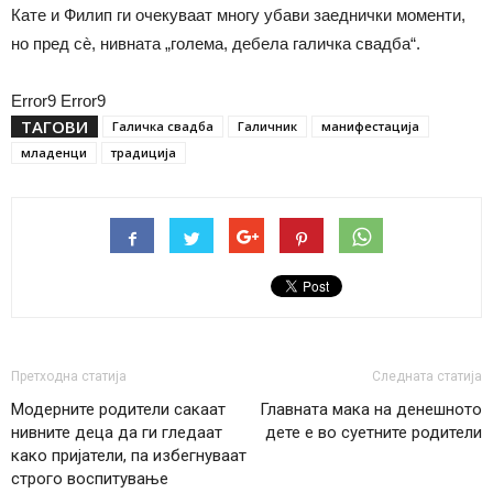
Кате и Филип ги очекуваат многу убави заеднички моменти,
но пред сè, нивната „голема, дебела галичка свадба“.
Error9
Error9
ТАГОВИ
Галичка свадба
Галичник
манифестација
младенци
традиција
Претходна статија
Следната статија
Модерните родители сакаат
Главната мака на денешното
нивните деца да ги гледаат
дете е во суетните родители
како пријатели, па избегнуваат
строго воспитување