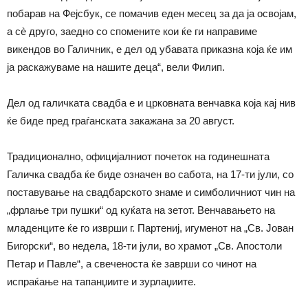
побарав на Фејсбук, се помачив еден месец за да ја освојам,
а сè друго, заедно со спомените кои ќе ги направиме
викендов во Галичник, е дел од убавата приказна која ќе им
ја раскажуваме на нашите деца“, вели Филип.
Дел од галичката свадба е и црковната венчавка која кај нив
ќе биде пред граѓанската закажана за 20 август.
Традиционално, официјалниот почеток на годинешната
Галичка свадба ќе биде означен во сабота, на 17-ти јули, со
поставување на свадбарското знаме и симболичниот чин на
„фрлање три пушки“ од куќата на зетот. Венчавањето на
младенците ќе го изврши
г.
Партениј, игуменот на „Св. Јован
Бигорски“, во недела, 18-ти јули, во храмот „Св. Апостоли
Петар и Павле“, а свеченоста ќе заврши со чинот на
испраќање на тапанџиите и зурлаџиите.