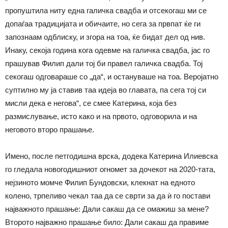
пропуштила ниту една галичка свадба и
отсекогаш
ми се
допаѓаа традицијата и обичаите, но сега за првпат ќе ги
запознаам одблиску, и згора на тоа, ќе бидат дел од нив.
Инаку, секоја година кога одевме на галичка свадба, јас го
прашував Филип дали тој би правел галичка свадба. Тој
секогаш одговараше со „да“, и остануваше на тоа. Веројатно
суптилно му ја ставив таа идеја во главата, па сега тој си
мисли дека е негова“, се смее Катерина, која без
размислување, исто
како
и на првото, одговорила и на
неговото второ прашање.
Имено, после петгодишна врска, додека Катерина Илиевска
го гледала новогодишниот огномет за дочекот на 2020-тата,
нејзиното момче Филип Бундовски, клекнат на едното
колено, трпеливо чекал таа да се сврти за да ѝ го постави
најважното прашање: Дали сакаш да се омажиш за мене?
Второто најважно прашање било: Дали сакаш да правиме