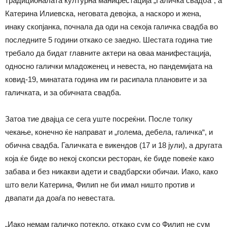
традиционалата културна манифестација „Галичка свадба“, а
Катерина Илиевска, неговата девојка, а наскоро и жена,
инаку скопјанка, почнала да оди на секоја галичка свадба во
последните 5
години
откако се заедно. Шестата година тие
требало да бидат главните актери на оваа манифестација,
односно галички младоженец и невеста, но пандемијата на
ковид-19, минатата година им ги расипала плановите и за
галичката, и за обичната свадба.
Затоа тие двајца се сега уште посреќни. После толку
чекање, конечно ќе направат и „голема, дебела, галичка“, и
обична свадба. Галичката е викендов (17 и 18 јули), а другата
која ќе биде во некој скопски ресторан, ќе биде повеќе
како
забава и без никакви адети и свадбарски обичаи. Иако,
како
што вели Катерина, Филип не би имал ништо против и
двапати да доаѓа по невестата.
„Иако немам галичко потекло, откако сум со Филип не сум