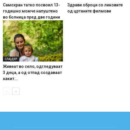
Самохран татко посвоил 13-
Здрави оброци со ликовите
годишно момче напуштено
од цртаните филмови
во болница пред две години
СЛАЈДЕР
Живеат во село, одгледуваат
3 деца, а од отпад создаваат
накит...