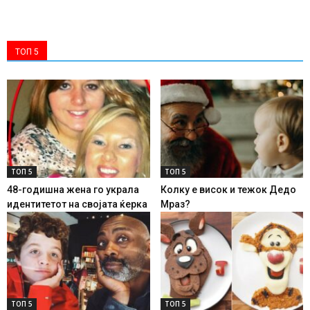
ТОП 5
ТОП 5
ТОП 5
48-годишна жена го украла
Колку е висок и тежок Дедо
идентитетот на својата ќерка
Мраз?
ТОП 5
ТОП 5