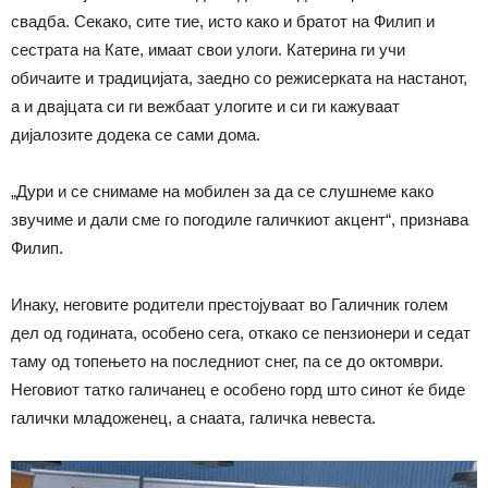
свадба. Секако, сите тие, исто
како
и братот на Филип и
сестрата на Кате, имаат свои улоги. Катерина ги учи
обичаите и традицијата, заедно со режисерката на настанот,
а и двајцата си ги вежбаат улогите и си ги кажуваат
дијалозите додека се сами дома.
„Дури и се снимаме на мобилен за да се слушнеме
како
звучиме и дали сме го погодиле галичкиот акцент“, признава
Филип.
Инаку, неговите родители престојуваат во Галичник голем
дел од годината, особено сега, откако се пензионери и седат
таму од топењето на последниот снег, па се до октомври.
Неговиот татко галичанец е особено горд што синот ќе биде
галички младоженец, а снаата, галичка невеста.