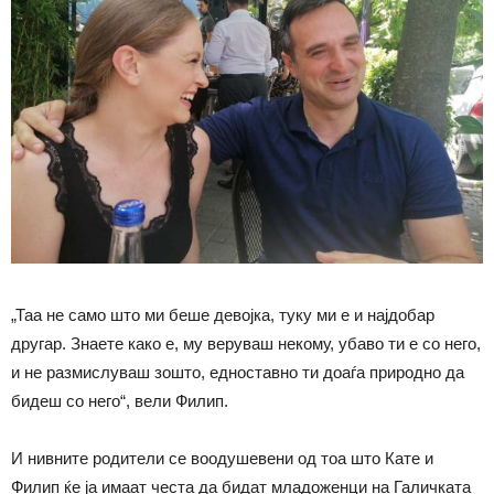
„Таа не само што ми беше девојка, туку ми е и најдобар
другар. Знаете
како
е, му веруваш некому, убаво ти е со него,
и не размислуваш зошто, едноставно ти доаѓа природно да
бидеш со него“, вели Филип.
И нивните родители се воодушевени од тоа што Кате и
Филип ќе ја имаат честа да бидат младоженци на Галичката