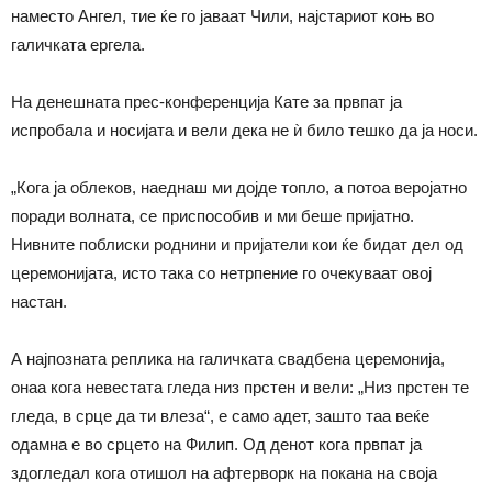
наместо Ангел, тие ќе го јаваат Чили, најстариот коњ во
галичката ергела.
На денешната
прес-конференција
Кате за првпат ја
испробала и носијата и вели дека не ѝ било тешко да ја носи.
„Кога ја облеков, наеднаш ми дојде топло, а потоа веројатно
поради волната, се приспособив и ми беше пријатно.
Нивните поблиски роднини и пријатели кои ќе бидат дел од
церемонијата, исто така со нетрпение го очекуваат овој
настан.
А најпозната реплика на галичката свадбена церемонија,
онаа кога невестата гледа низ прстен и вели: „Низ прстен те
гледа, в срце да ти влеза“, е само адет, зашто таа веќе
одамна е во срцето на Филип. Од денот кога првпат ја
здогледал кога отишол на афтерворк на покана на своја