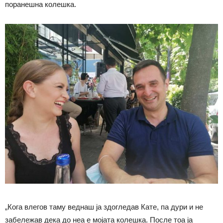
поранешна колешка.
„Кога влегов таму веднаш ја здогледав Кате, па дури и не
забележав дека до неа е мојата колешка. После тоа ја