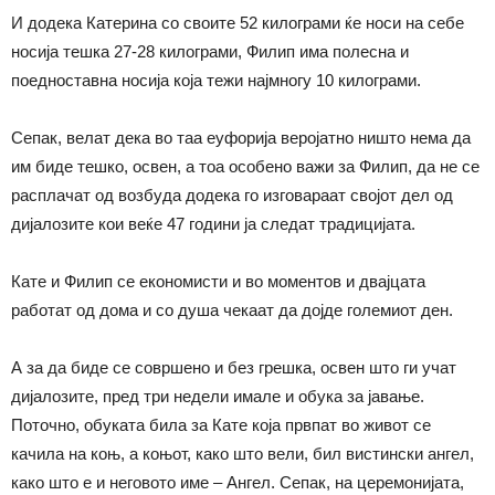
И додека Катерина со своите 52 килограми ќе носи на себе
носија тешка 27-28 килограми, Филип има полесна и
поедноставна носија која тежи најмногу 10 килограми.
Сепак, велат дека во таа еуфорија веројатно ништо нема
да
им
биде тешко, освен, а тоа особено важи за Филип, да не се
расплачат од возбуда додека го изговараат својот дел од
дијалозите кои веќе 47
години
ја следат традицијата.
Кате и Филип се економисти и во моментов и двајцата
работат од дома и со душа чекаат да дојде големиот
ден.
А за да биде се совршено и без грешка, освен што ги учат
дијалозите, пред три недели имале и обука за јавање.
Поточно, обуката била за Кате која првпат во живот се
качила на коњ, а коњот,
како
што вели, бил вистински ангел,
како што е и неговото име – Ангел. Сепак, на церемонијата,