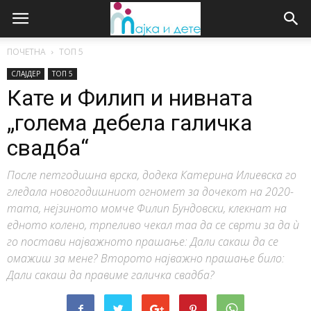
ПОЧЕТНА
ТОП 5
СЛАЈДЕР
ТОП 5
Кате и Филип и нивната
„голема дебела галичка
свадба“
После петгодишна врска, додека Катерина Илиевска го
гледала новогодишниот огномет за дочекот на 2020-
тата, нејзиното момче Филип Бундовски, клекнат на
едното колено, трпеливо чекал таа да се сврти за да ѝ
го постави најважното прашање: Дали сакаш да се
омажиш за мене? Второто најважно прашање било:
Дали сакаш да правиме галичка свадба?