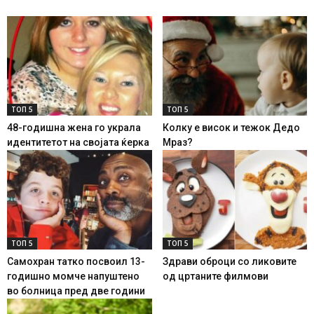
ТОП 5
ТОП 5
48-годишна жена го украла
Колку е висок и тежок Дедо
идентитетот на својата ќерка
Мраз?
ТОП 5
ТОП 5
Самохран татко посвоил 13-
Здрави оброци со ликовите
годишно момче напуштено
од цртаните филмови
во болница пред две години