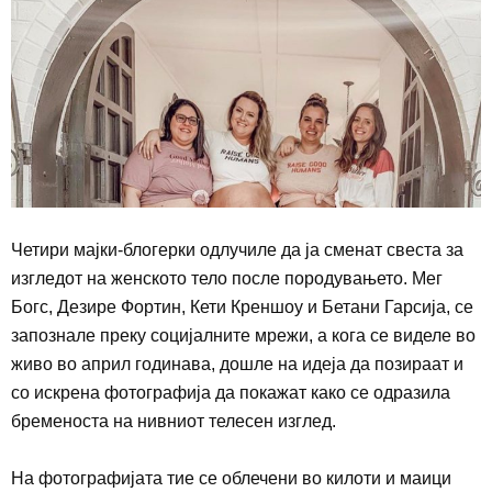
Четири мајки-блогерки одлучиле да ја сменат свеста за
изгледот на женското тело после породувањето. Мег
Богс, Дезире Фортин, Кети Креншоу и Бетани Гарсија, се
запознале преку социјалните мрежи, а кога се виделе во
живо во април годинава, дошле на идеја да позираат и
со искрена фотографија да покажат како се одразила
бременоста на нивниот телесен изглед.
На фотографијата тие се облечени во килоти и маици