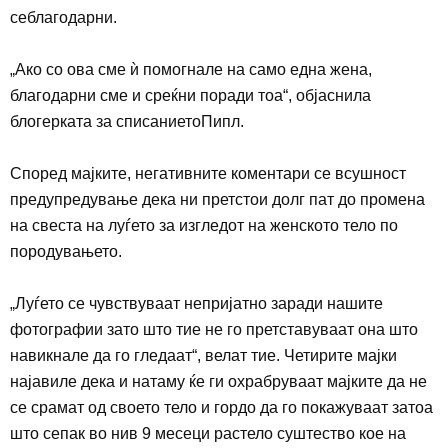
себлагодарни.
„
Ако со ова сме ѝ помогнале на само една жена,
благодарни сме и среќни поради тоа“
,
објаснила
блогерката за списаниетоПипл.
Според мајките, негативните коментари се всушност
предупредување де
ка ни претстои долг пат до промена
на свеста на луѓето за изгледот на женското тело по
породувањето.
„
Луѓето се чувствуваат непријатно заради нашите
фотографии зато што тие не го претставуваат она што
навикнале да го гледаат“, велат тие. Четирите мајки
најавиле дека и натаму ќе ги охрабруваат мајките да не
се срамат од своето тело и гордо да го покажуваат затоа
што сепак во нив 9 месеци растело суштество кое на