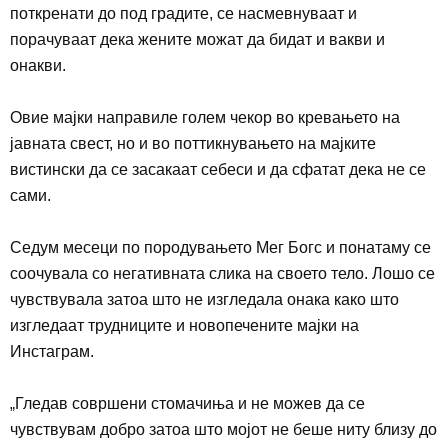
поткренати до под градите, се насмевнуваат и
порачуваат дека жените можат да бидат и вакви и
онакви
.
Овие мајки направиле голем чекор во кревањето на
јавната свес
т
, но и во п
о
ттикнувањето на мајките
вистински да се засакаат себеси и да сфатат дека не се
сами.
Седум месеци по породувањето Мег Богс и понатаму се
соочувала со негативната слика на своето тело. Л
ошо се
чувствувала затоа што не изгледала онака како што
изгледаат трудниците и новопечените мајки на
Инстаграм
.
„
Гледав совршени стомачиња и не можев да се
чувствувам добро затоа што мојот не беше ниту близу до