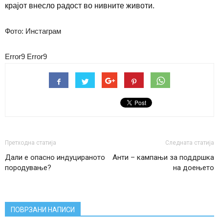
крајот внесло радост во нивните животи.
Фото: Инстаграм
Error9
Error9
Претходна статија
Следната статија
Дали е опасно индуцираното
Анти – кампањи за поддршка
породување?
на доењето
ПОВРЗАНИ НАПИСИ