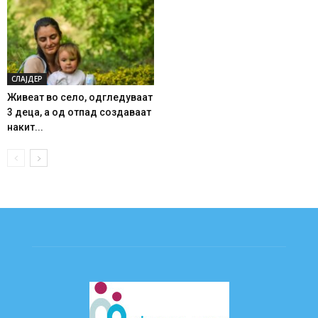
СЛАЈДЕР
Живеат во село, одгледуваат
3 деца, а од отпад создаваат
накит...