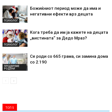
Божиќниот период може да има и
негативни ефекти врз децата
ПСИХОЛОГ
Кога треба да им ја кажете на децата
„вистината“ за Дедо Мраз?
ПСИХОЛОГ
Се роди со 665 грама, си замина дома
со 2.190
ПРЕДВРЕМЕ
РОДЕНИ
ТОП 5