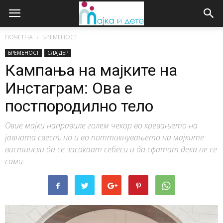
ПОЧЕТНА
БРЕМЕНОСТ
БРЕМЕНОСТ
СЛАЈДЕР
Кампања на мајките на
Инстаграм: Ова е
постпородилно тело
Овие мајки направиле голем чекор во кревањето на
јавната свест, но и во поттикнувањето на мајките
вистински да се засакаат себеси и да сфатат дека не се
сами.