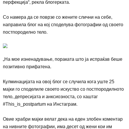
перфекција“, рекла блогерката
.
Со намера да се поврзе со жените слични на себе,
направила блог на кој споделува фотографии од своето
постпородилно тело.
„
На мое изненадување, пораката што ја испраќав беше
позитивно прифатена.
Кулминацијата на овој блог се случила кога уште 25
мајки го споделиле своето искуство со постпородилното
тело, депресијата и анксиозноста
,
со хаштаг
#This_is_postpartum
на Инстаграм.
Овие храбри мајки велат дека на еден злобен коментар
на нивните фотографии, има десет од жени кои им