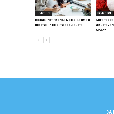
ПСИХОЛОГ
ПСИХОЛОГ
Божиќниот период може да има и
Кога треба
негативни ефекти врз децата
децата „ви
Мраз?
ЗА