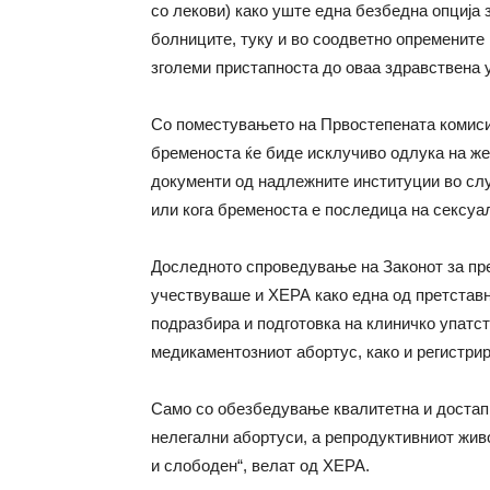
со лекови) како уште една безбедна опција 
болниците, туку и во соодветно опремените
зголеми пристапноста до оваа здравствена у
Со поместувањето на Првостепената комисиј
бременоста ќе биде исклучиво одлука на же
документи од надлежните институции во слу
или кога бременоста е последица на сексуа
Доследното спроведување на Законот за пр
учествуваше и ХЕРА како една од претставн
подразбира и подготовка на клиничко упатст
медикаментозниот абортус, како и регистри
Само со обезбедување квалитетна и достапн
нелегални абортуси, а репродуктивниот живо
и слободен“, велат од ХЕРА.