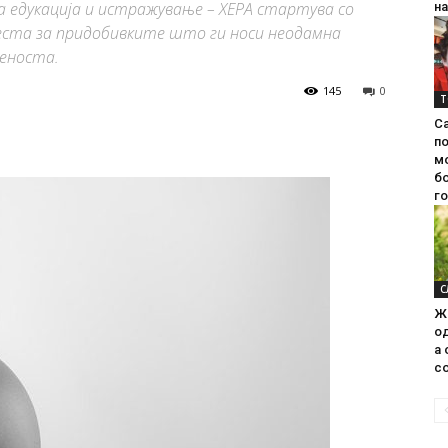
а едукација и истражување – ХЕРА стартува со
на
свеста за придобивките што ги носи неодамна
меноста.
145
0
Т
С
п
м
б
г
С
Ж
од
а 
со