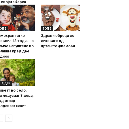
 својата ќерка
ОП 5
ТОП 5
амохран татко
Здрави оброци со
освоил 13-годишно
ликовите од
омче напуштено во
цртаните филмови
олница пред две
одини
ЛАЈДЕР
ивеат во село,
гледуваат 3 деца,
од отпад
здаваат накит...