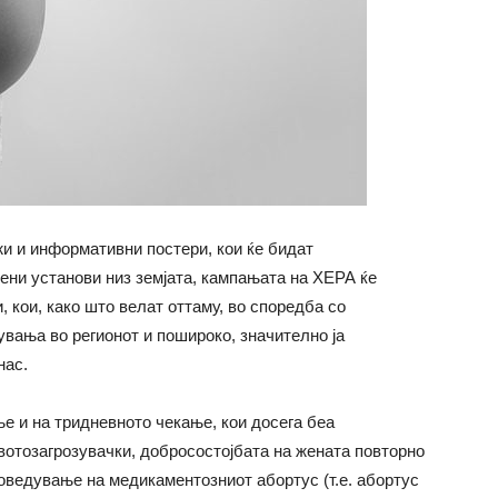
и и информативни постери, кои ќе бидат
ени установи низ земјата, кампањата на ХЕРА ќе
 кои, како што велат оттаму, во споредба со
увања во регионот и пошироко, значително ја
нас.
е и на тридневното чекање, кои досега беа
вотозагрозувачки, добросостојбата на жената повторно
воведување на медикаментозниот абортус (т.е. абортус