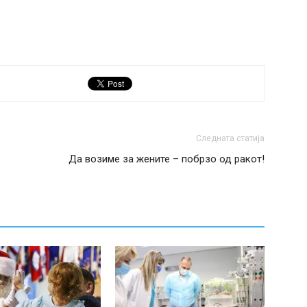
Следната статија
Да возиме за жените – побрзо од ракот!