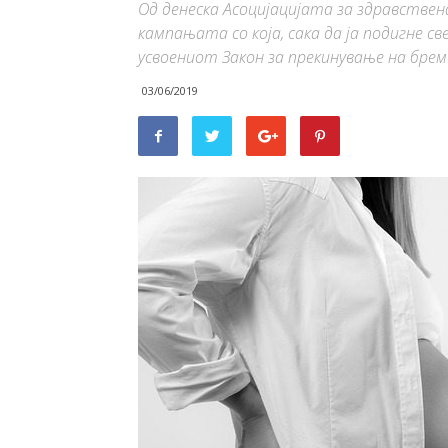
Од денеска Асоцијацијата за здравствен
кампањата со која, сака да ја подигне 
усвоениот Закон за прекинување на бре
03/06/2019