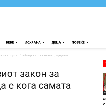
БЕБЕ
ИСХРАНА
ДЕЦА
ПОВЕЌЕ
н за абортус: Слобода е кога самата одлучуваш
иот закон за
а е кога самата
Т
48
ук