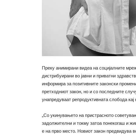
Преку анимирани видеа на социјалните мреж
дистрибуирани во јавни и приватни здравств
информира за позитивните законски промени,
претходниот закон, но и со последните случ
унапредуваат репродуктивната слобода кај 
„Со укинувањето на пристрасното советувањ
задолжителни и токму затоа понекогаш и жи
е на прво место. Новиот закон предвидува 