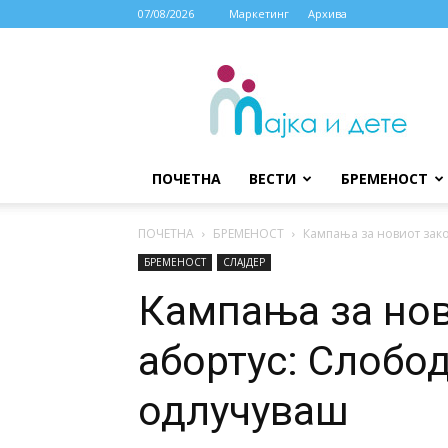
07/08/2026
Маркетинг
Архива
МАЈКА
И
ДЕТЕ
ПОЧЕТНА
ВЕСТИ
БРЕМЕНОСТ
ПОЧЕТНА
БРЕМЕНОСТ
Кампања за новиот зако
БРЕМЕНОСТ
СЛАЈДЕР
Кампања за нов
абортус: Слобод
одлучуваш