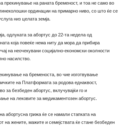
за прекинување на раната бременост, и тоа не само во
 гинеколошки ординации на примарно ниво, со што ќе се
слуга низ целата земја.
а, одлуката за абортус до 22-та недела од
ната која повеќе нема ниту да мора да прибира
чај на неочекувани социјално-економски околности
лно насилство.
екинување на бременоста, во чие изготвување
ичките на Платформата за родова еднаквост,
во за безбеден абортус, вклучувајќи го и
рање на лековите за медикаментозен абортус.
а абортусна грижа ќе се намали стапката на
т на жените, мажите и семејствата ќе стане безбеден