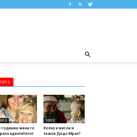
ТОП 5
ОП 5
ТОП 5
-годишна жена го
Колку е висок и
рала идентитетот
тежок Дедо Мраз?