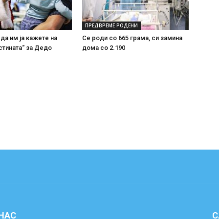
ПРЕДВРЕМЕ РОДЕНИ
 да им ја кажете на
Се роди со 665 грама, си замина
стината“ за Дедо
дома со 2.190
 НАС
С