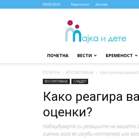
08/08/2026
Маркетинг
Архива
МАЈКА
И
ДЕТЕ
ПОЧЕТНА
ВЕСТИ
БРЕМЕНОСТ
ПОЧЕТНА
ВОСПИТУВАЊЕ
Како реагира вашето
ВОСПИТУВАЊЕ
СЛАЈДЕР
Како реагира в
оценки?
Набљудувајте ги реакциите на вашето д
оценка, кога ќе изгуби натпревар или ког