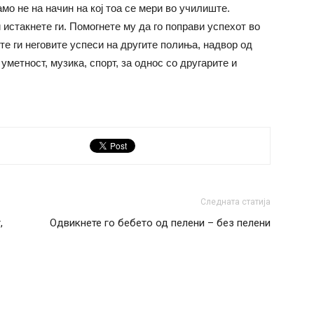
амо не на начин на кој тоа се мери во училиште.
 истакнете ги. Помогнете му да го поправи успехот во
те ги неговите успеси на другите полиња, надвор од
уметност, музика, спорт, за однос со другарите и
Следната статија
,
Одвикнете го бебето од пелени – без пелени