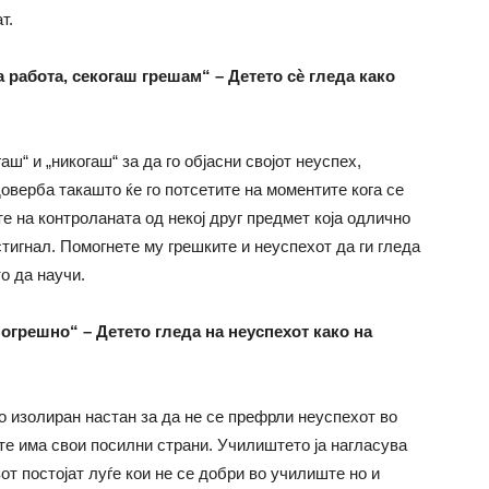
т.
 работа, секогаш грешам“ – Детето сѐ гледа како
ш“ и „никогаш“ за да го објасни својот неуспех,
оверба такашто ќе го потсетите на моментите кога се
е на контроланата од некој друг предмет која одлично
остигнал. Помогнете му грешките и неуспехот да ги гледа
о да научи.
огрешно“ – Детето гледа на неуспехот како на
ко изолиран настан за да не се префрли неуспехот во
те има свои посилни страни. Училиштето ја нагласува
от постојат луѓе кои не се добри во училиште но и