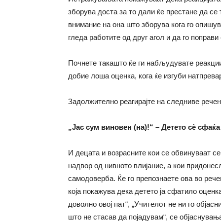
зборува доста за то дали ќе престане да се
внимание на она што зборува кога го опишув
гледа работите од друг агол и да го поправи
Почнете такашто ќе ги набљудувате реакции
добие лоша оценка, кога ќе изгуби натпревар
Задолжително реагирајте на следниве речен
„Јас сум виновен (на)!“ – Детето сѐ сфаќ
И децата и возрасните кои се обвинуваат се
надвор од нивното влијание, а кои придонесл
самодоверба. Ќе го препознаете ова во речен
која покажува дека детето ја сфатило оценка
доволно овој пат“, „Учителот не ни го објасн
што не стасав да појадувам“, се објаснувањ