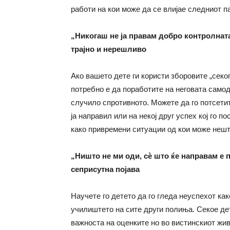
работи на кои може да се влијае следниот па
„Никогаш не ја правам добро контролната
трајно и нерешливо
Ако вашето дете ги користи зборовите „секога
потребно е да поработите на неговата самод
случило спротивното. Можете да го потсетит
ја направил или на некој друг успех кој го п
како привремени ситуации од кои може нешт
„Ништо не ми оди, сѐ што ќе направам е п
сеприсутна појава
Научете го детето да го гледа неуспехот ка
училиштето на сите други полиња. Секое де
важноста на оценките но во вистинскиот жив