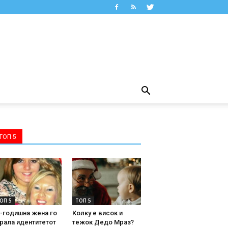
ТОП 5
ОП 5
ТОП 5
-годишна жена го
Колку е висок и
рала идентитетот
тежок Дедо Мраз?