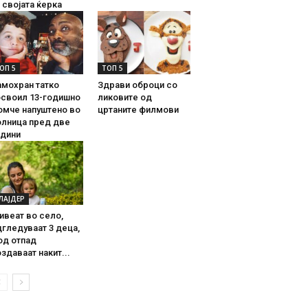
 својата ќерка
ОП 5
ТОП 5
амохран татко
Здрави оброци со
освоил 13-годишно
ликовите од
омче напуштено во
цртаните филмови
олница пред две
одини
ЛАЈДЕР
ивеат во село,
гледуваат 3 деца,
од отпад
здаваат накит...