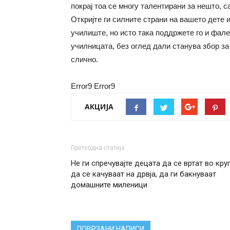
покрај тоа се многу талентирани за нешто, с
Откријте ги силните страни на вашето дете и
училиште, но исто така поддржете го и фале
училницата, без оглед дали станува збор за 
слично.
Error9
Error9
АКЦИЈА
Претходна статија
Не ги спречувајте децата да се вртат во круг
да се качуваат на дрвја, да ги бакнуваат
домашните миленици
ПОВРЗАНИ НАПИСИ