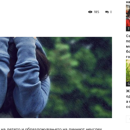
на
185
0
Т
С
п
м
б
г
С
Ж
од
а 
со
 на детето и образложувањето на личниот неуспех