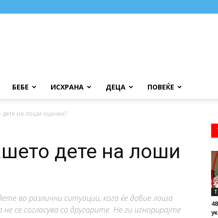
БЕБЕ
ИСХРАНА
ДЕЦА
ПОВЕЌЕ
 дете на лоши оценки?
ашето дете на лоши
Т
ете во различни ситуации, кога ќе добие лоша
48
а не се согласува со другарите. Не ги игнорирајте
ук