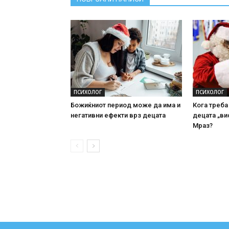
ПСИХОЛОГ
ПСИХОЛОГ
Божиќниот период може да има и
Кога треба
негативни ефекти врз децата
децата „ви
Мраз?