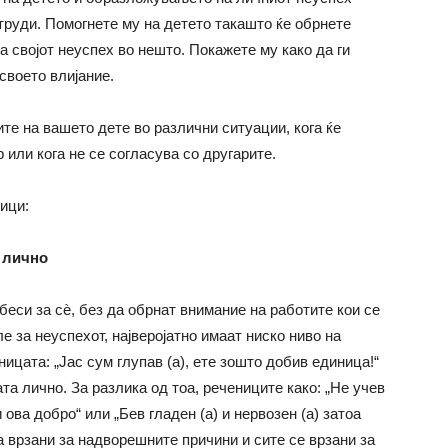
 труди. Помогнете му на детето такашто ќе обрнете
а својот неуспех во нешто. Покажете му како да ги
 своето влијание.
те на вашето дете во различни ситуации, кога ќе
 или кога не се согласува со другарите.
ици:
а лично
беси за сѐ, без да обрнат внимание на работите кои се
е за неуспехот, најверојатно имаат ниско ниво на
ицата: „Јас сум глупав (а), ете зошто добив единица!“
та лично. За разлика од тоа, речениците како: „Не учев
и ова добро“ или „Бев гладен (а) и нервозен (а) затоа
а врзани за надворешните причини и сите се врзани за