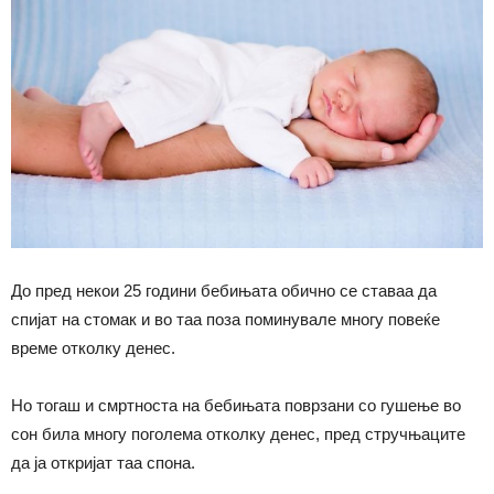
До пред некои 25 години бебињата обично се ставаа да
спијат на стомак и во таа поза поминувале многу повеќе
време отколку денес.
Но тогаш и смртноста на бебињата поврзани со гушење во
сон била многу поголема отколку денес, пред стручњаците
да ја откријат таа спона.