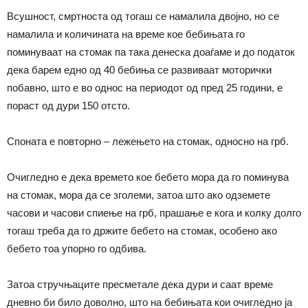
Всушност, смртноста од тогаш се намалила двојно, но се
намалила и количината на време кое бебињата го
поминуваат на стомак па така денеска доаѓаме и до податок
дека барем едно од 40 бебиња се развиваат моторички
побавно, што е во однос на периодот од пред 25 години, е
пораст од дури 150 отсто.
Споната е повторно – лежењето на стомак, односно на грб.
Очигледно е дека времето кое бебето мора да го поминува
на стомак, мора да се зголеми, затоа што ако одземете
часови и часови спиење на грб, прашање е кога и колку долго
тогаш треба да го држите бебето на стомак, особено ако
бебето тоа упорно го одбива.
Затоа стручњаците пресметале дека дури и саат време
дневно би било доволно, што на бебињата кои очигледно ја