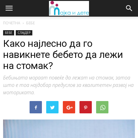
ПОЧЕТНА
БЕБЕ
БЕБЕ
СЛАЈДЕР
Како најлесно да го
навикнете бебето да лежи
на стомак?
Бебињата мораат повеќе да лежат на стомак, затоа
што е тоа најдобар предуслов за квалитетен развој на
моториката.