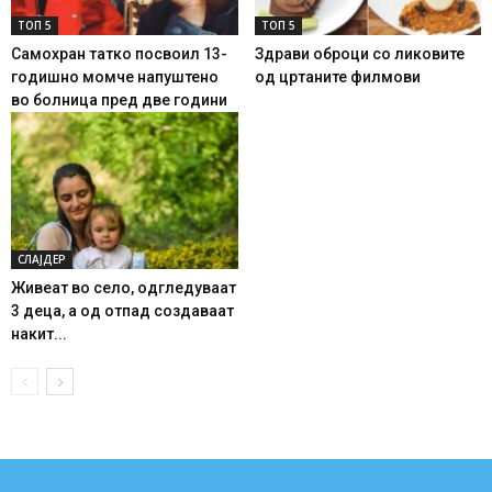
ТОП 5
ТОП 5
Самохран татко посвоил 13-
Здрави оброци со ликовите
годишно момче напуштено
од цртаните филмови
во болница пред две години
СЛАЈДЕР
Живеат во село, одгледуваат
3 деца, а од отпад создаваат
накит...