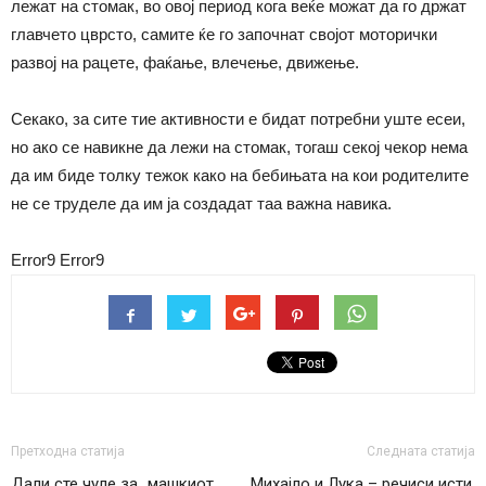
лежат на стомак, во овој период кога веќе можат да го држат
главчето цврсто, самите ќе го започнат својот моторички
развој на рацете, фаќање, влечење, движење.
Секако, за сите тие активности е бидат потребни уште есеи,
но ако се навикне да лежи на стомак, тогаш секој чекор нема
да им биде толку тежок како на бебињата на кои родителите
не се труделе да им ја создадат таа важна навика.
Error9
Error9
Претходна статија
Следната статија
Дали сте чуле за „машкиот
Михајло и Лука – речиси исти,