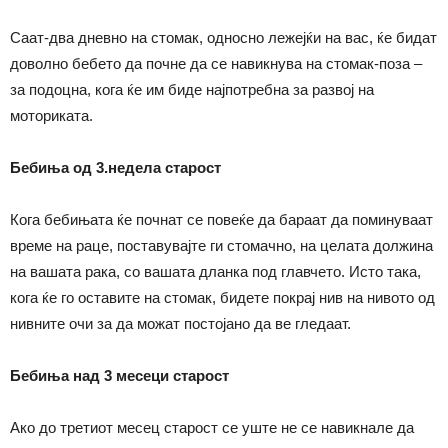
Саат-два дневно на стомак, односно лежејќи на вас, ќе бидат
доволно бебето да почне да се навикнува на стомак-поза –
за подоцна, кога ќе им биде најпотребна за развој на
моториката.
Бебиња од 3.недела старост
Кога бебињата ќе почнат се повеќе да бараат да поминуваат
време на раце, поставувајте ги стомачно, на целата должина
на вашата рака, со вашата дланка под главчето. Исто така,
кога ќе го оставите на стомак, бидете покрај нив на нивото од
нивните очи за да можат постојано да ве гледаат.
Бебиња над 3 месеци старост
Ако до третиот месец старост се уште не се навикнале да