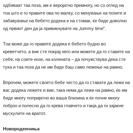
одбиваат таа поза, им е веројатно премногу, но со оглед на
тоа што е го правите ова по малку, со менување на позите и
забавување на бебето додека е на стомак, ќе биде доволно
од првиот ден да ја привикнувате на „tummy time“.
Tоа мoже да го правите додека е бебето будно во
креветчето, а вие сте покрај него или можете да го ставите на
себе, на соите нозе, на колената – да почувствува дека сте
тука и таа поза да не им биде баш само лежење на рамно.
Впрочем, можете своето бебе често да го ставате да лежи на
вас додека лежите и вие, така нема да лежи на рамно, ќе им
биде многу попријатно во ваша близина и ќе почне многу
побрзо и полесно да го крева главчето и такја да ги зајакне
мускулите на вратот.
Новороденчиња