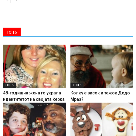
ТОП 5
ТОП 5
ТОП 5
48-годишна жена го украла
Колку е висок и тежок Дедо
идентитетот на својата ќерка
Мраз?