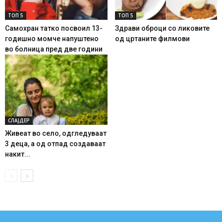
ТОП 5
ТОП 5
Самохран татко посвоил 13-
Здрави оброци со ликовите
годишно момче напуштено
од цртаните филмови
во болница пред две години
СЛАЈДЕР
Живеат во село, одгледуваат
3 деца, а од отпад создаваат
накит...