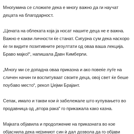
Многумина се сложиле дека е многу важно да ги научат
децата на благодарност.
„Цената на облеката која ја носат нашите деца не е важна.
Важно е какви личности ќе станат. Сигурна сум дека наскоро
ќе ги видите позитивните резултати од оваа ваша лекција.
Браво мајко!“, напишала Давн Кимберли.
„Многу ми се допадна оваа приказна и ако повеќе луѓе на
сличен начин ги воспитуваат своите деца, овој свет ќе беше
поубаво место“, рекол Џејми Брајант.
Сепак, имало и такви кои ѝ забележале што купувањето во
продавница од „втора рака“ го прикажала како казна.
Мајката објавила и продолжение на приказната во кое
објаснила дека нејзиниот син ѝ дал дозвола да го објави