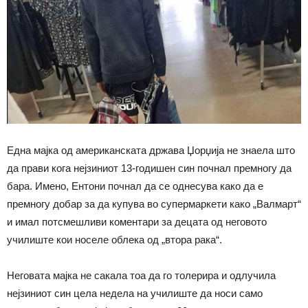
Една мајка од американската држава Џорџија не знаела што
да прави кога нејзиниот 13-годишен син почнал премногу да
бара. Имено, Ентони почнал да се однесува како да е
премногу добар за да купува во супермаркети како „Валмарт“
и имал потсмешливи коментари за децата од неговото
училиште кои носеле облека од „втора рака“.
Неговата мајка не сакала тоа да го толерира и одлучила
нејзиниот син цела недела на училиште да носи само