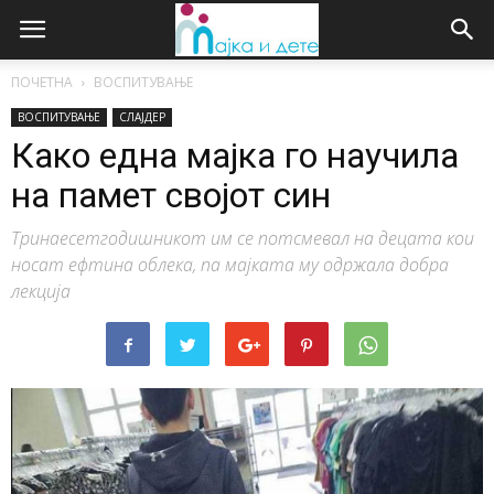
ПОЧЕТНА
ВОСПИТУВАЊЕ
ВОСПИТУВАЊЕ
СЛАЈДЕР
Како една мајка го научила
на памет својот син
Тринаесетгодишникот им се потсмевал на децата кои
носат ефтина облека, па мајката му одржала добра
лекција