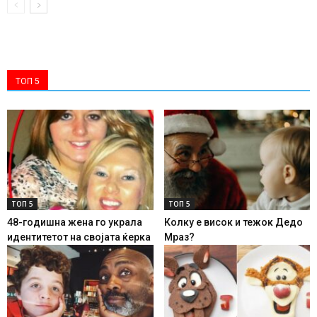
ТОП 5
ТОП 5
ТОП 5
48-годишна жена го украла
Колку е висок и тежок Дедо
идентитетот на својата ќерка
Мраз?