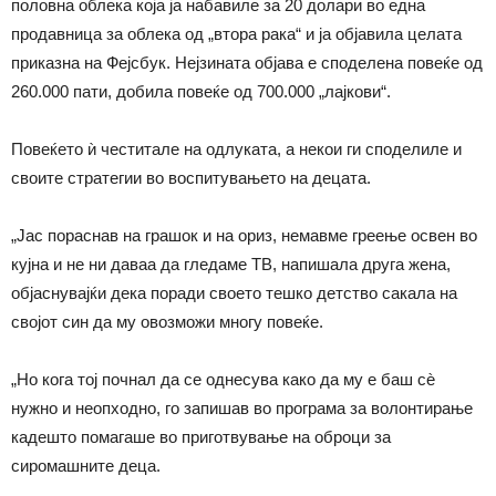
половна облека која ја набавиле за 20 долари во една
продавница за облека од „втора рака“ и ја објавила целата
приказна на Фејсбук. Нејзината објава е споделена повеќе од
260.000 пати, добила повеќе од 700.000 „лајкови“.
Повеќето ѝ честитале на одлуката, а некои ги споделиле и
своите стратегии во воспитувањето на децата.
„Јас пораснав на грашок и на ориз, немавме греење освен во
кујна и не ни даваа да гледаме ТВ, напишала друга жена,
објаснувајќи дека поради своето тешко детство сакала на
својот син да му овозможи многу повеќе.
„Но кога тој почнал да се однесува како да му е баш сѐ
нужно и неопходно, го запишав во програма за волонтирање
кадешто помагаше во приготвување на оброци за
сиромашните деца.