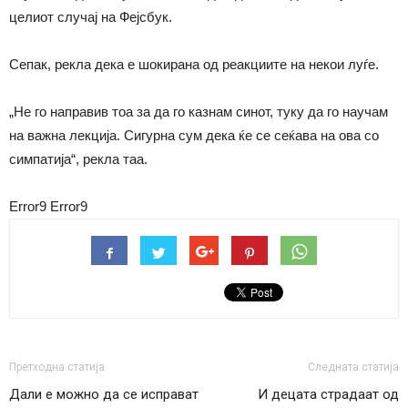
целиот случај на Фејсбук.
Сепак, рекла дека е шокирана од реакциите на некои луѓе.
„Не го направив тоа за да го казнам синот, туку да го научам
на важна лекција. Сигурна сум дека ќе се сеќава на ова со
симпатија“, рекла таа.
Error9
Error9
Претходна статија
Следната статија
Дали е можно да се исправат
И децата страдаат од