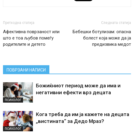
Претходна статија
Следната статија
Афективна поврзаност или
Бебешки ботулизам: опасна
што е тоа љубов помеѓу
болест која може да ја
родителите и детето
предизвика медот
ПОВРЗАНИ НАПИСИ
Божиќниот период може да има и
негативни ефекти врз децата
ПСИХОЛОГ
Кога треба да им ја кажете на децата
„вистината“ за Дедо Мраз?
ПСИХОЛОГ