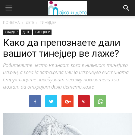
ПОЧЕТНА
ДЕТЕ
ТИНЕЈЏЕР
СЛАЈДЕР
ДЕТЕ
ТИНЕЈЏЕР
Како да препознаете дали
вашиот тинејџер ве лаже?
Родителите често не знаат кога е нивниот тинејџер
искрен, а кога ја затскрива или ја искривува вистината.
Стручњаците наведуваат неколку показатели кои
можат да откријат дали детето лаже