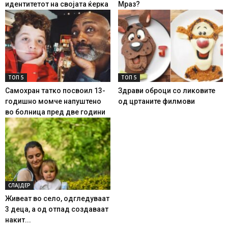
идентитетот на својата ќерка
Мраз?
ТОП 5
ТОП 5
Самохран татко посвоил 13-
Здрави оброци со ликовите
годишно момче напуштено
од цртаните филмови
во болница пред две години
СЛАЈДЕР
Живеат во село, одгледуваат
3 деца, а од отпад создаваат
накит...