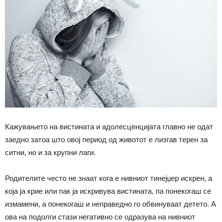
Кажувањето на вистината и адолесценцијата главно не одат
заедно затоа што овој период од животот е лизгав терен за
ситни, но и за крупни лаги.
Родителите често не знаат кога е нивниот тинејџер искрен, а
која ја крие или пак ја искривува вистината, па понекогаш се
измамени, а понекогаш и неправедно го обвинуваат детето. А
ова на подолги стази негативно се одразува на нивниот