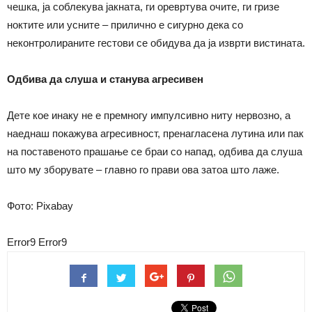
чешка, ја соблекува јакната, ги оревртува очите, ги гризе
ноктите или усните – прилично е сигурно дека со
неконтролираните гестови се обидува да ја изврти вистината.
Одбива да слуша и станува агресивен
Дете кое инаку не е премногу импулсивно ниту нервозно, а
наеднаш покажува агресивност, пренагласена лутина или пак
на поставеното прашање се браи со напад, одбива да слуша
што му зборувате – главно го прави ова затоа што лаже.
Фото: Pixabay
Error9
Error9