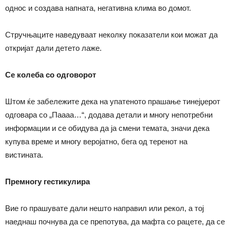
однос и создава напната, негативна клима во домот.
Стручњаците наведуваат неколку показатели кои можат да
откријат дали детето лаже.
Се колеба со одговорот
Штом ќе забележите дека на упатеното прашање тинејџерот
одговара со „Паааа…“, додава детали и многу непотребни
информации и се обидува да ја смени темата, значи дека
купува време и многу веројатно, бега од теренот на
вистината.
Премногу гестикулира
Вие го прашувате дали нешто направил или рекол, а тој
наеднаш почнува да се препотува, да мафта со рацете, да се