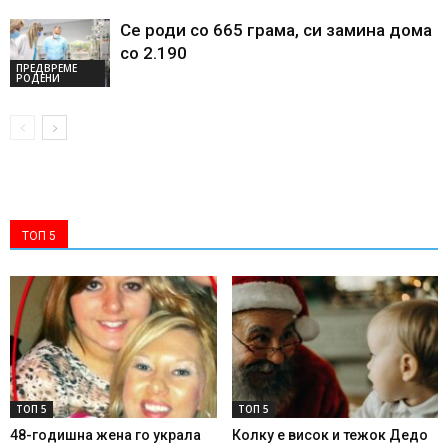
Се роди со 665 грама, си замина дома
со 2.190
ПРЕДВРЕМЕ
РОДЕНИ
ТОП 5
ТОП 5
ТОП 5
48-годишна жена го украла
Колку е висок и тежок Дедо