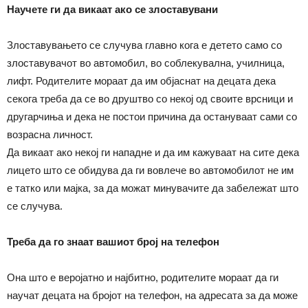
Научете ги да викаат ако се злоставувани
Злоставувањето се случува главно кога е детето само со
злоставувачот во автомобил, во соблекувална, училница,
лифт. Родителите мораат да им објаснат на децата дека
секога треба да се во друштво со некој од своите врсници и
другарчиња и дека не постои причина да остануваат сами со
возрасна личност.
Да викаат ако некој ги нападне и да им кажуваат на сите дека
лицето што се обидува да ги вовлече во автомобилот не им
е татко или мајка, за да можат минувачите да забележат што
се случува.
Треба да го знаат вашиот број на телефон
Она што е веројатно и најбитно, родителите мораат да ги
научат децата на бројот на телефон, на адресата за да може