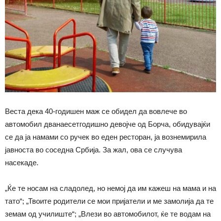
Веста дека 40-годишен маж се обидел да вовлече во
автомобил дванаесетгодишно девојче од Борча, обидувајќи
се да ја намами со ручек во еден ресторан, ја вознемирила
јавноста во соседна Србија. За жал, ова се случува
насекаде.
„Ќе те носам на сладолед, но немој да им кажеш на мама и на
тато“; „Твоите родители се мои пријатели и ме замолија да те
земам од училиште“; „Влези во автомобилот, ќе те водам на