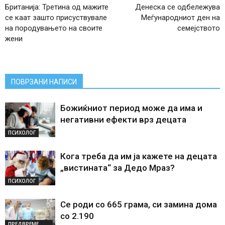
Британија: Третина од мажите
Денеска се одбележува
се каат зашто присуствувале
Меѓународниот ден на
на породувањето на своите
семејството
жени
ПОВРЗАНИ НАПИСИ
Божиќниот период може да има и
негативни ефекти врз децата
ПСИХОЛОГ
Кога треба да им ја кажете на децата
„вистината“ за Дедо Мраз?
ПСИХОЛОГ
Се роди со 665 грама, си замина дома
со 2.190
ПРЕДВРЕМЕ