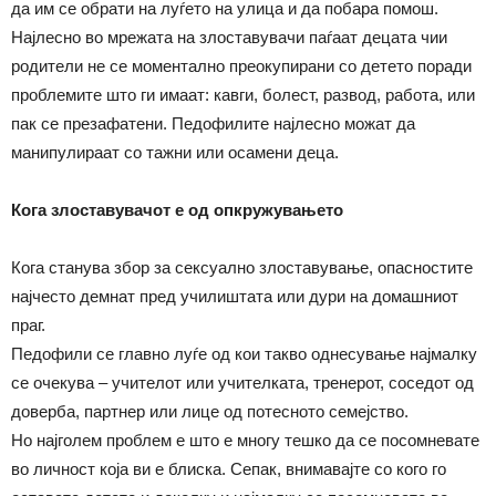
да им се обрати на луѓето на улица и да побара помош.
Најлесно во мрежата на злоставувачи паѓаат децата чии
родители не се моментално преокупирани со детето поради
проблемите што ги имаат: кавги, болест, развод, работа, или
пак се презафатени. Педофилите најлесно можат да
манипулираат со тажни или осамени деца.
Кога злоставувачот е од опкружувањето
Кога станува збор за сексуално злоставување, опасностите
најчесто демнат пред училиштата или дури на домашниот
праг.
Педофили се главно луѓе од кои такво однесување најмалку
се очекува – учителот или учителката, тренерот, соседот од
доверба, партнер или лице од потесното семејство.
Но најголем проблем е што е многу тешко да се посомневате
во личност која ви е блиска. Сепак, внимавајте со кого го