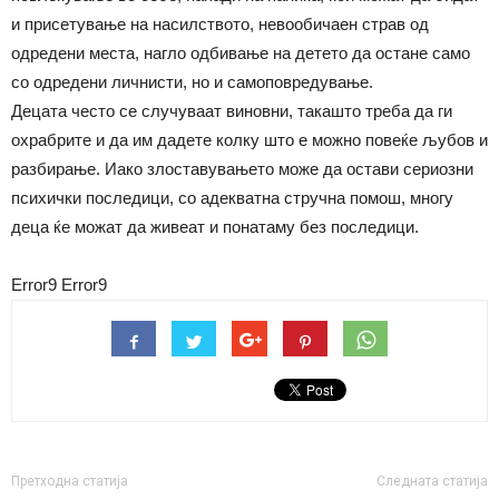
и присетување на насилството, невообичаен страв од
одредени места, нагло одбивање на детето да остане само
со одредени личнисти, но и самоповредување.
Децата често се случуваат виновни, такашто треба да ги
охрабрите и да им дадете колку што е можно повеќе љубов и
разбирање. Иако злоставувањето може да остави сериозни
психички последици, со адекватна стручна помош, многу
деца ќе можат да живеат и понатаму без последици.
Error9
Error9
Претходна статија
Следната статија