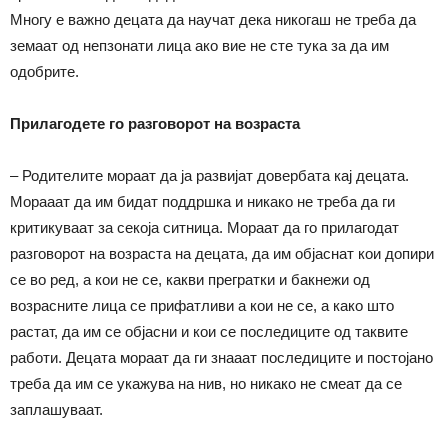
Многу е важно децата да научат дека никогаш не треба да
земаат од непзонати лица ако вие не сте тука за да им
одобрите.
Прилагодете го разговорот на возраста
– Родителите мораат да ја развијат довербата кај децата.
Морааат да им бидат поддршка и никако не треба да ги
критикуваат за секоја ситница. Мораат да го прилагодат
разговорот на возраста на децата, да им објаснат кои допири
се во ред, а кои не се, какви прегратки и бакнежи од
возрасните лица се прифатливи а кои не се, а како што
растат, да им се објасни и кои се последиците од таквите
работи. Децата мораат да ги знааат последиците и постојано
треба да им се укажува на нив, но никако не смеат да се
заплашуваат.