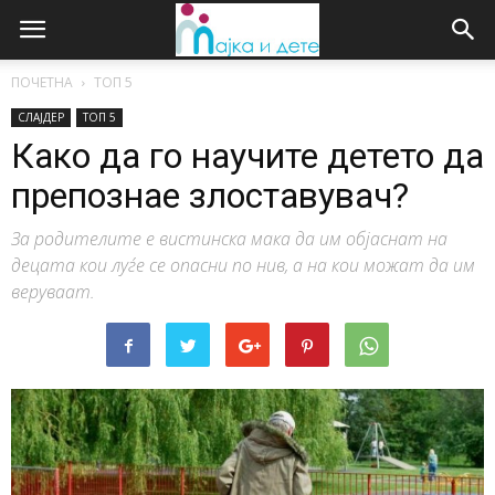
ПОЧЕТНА
ТОП 5
СЛАЈДЕР
ТОП 5
Како да го научите детето да
препознае злоставувач?
За родителите е вистинска мака да им објаснат на
децата кои луѓе се опасни по нив, а на кои можат да им
веруваат.