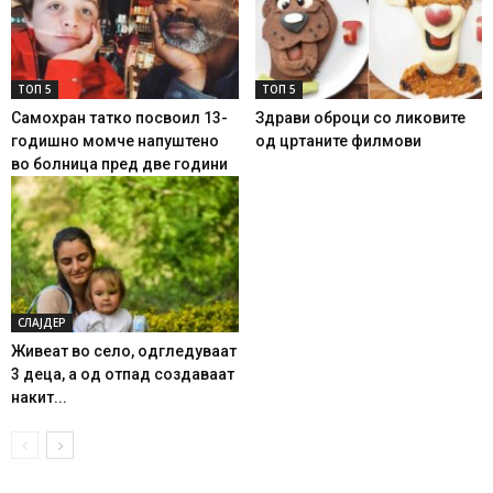
ТОП 5
ТОП 5
Самохран татко посвоил 13-
Здрави оброци со ликовите
годишно момче напуштено
од цртаните филмови
во болница пред две години
СЛАЈДЕР
Живеат во село, одгледуваат
3 деца, а од отпад создаваат
накит...