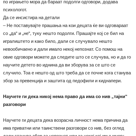
по играњето мора да бараат подолги одговори, додава
психологот.
Да се инсистира на детали
– Не поставувајте прашања на кои децата ќе ви одговараат
со „да“ и „не“, туку нешто подолги. Прашајте кој се бил на
игралиштето и како било, дали се случувало нешто
невообичаено и дали имало некој непознат. Со помош на
овие одговори можете да следите што се случува, но и да го
научите детето во иднина да ви зборува за се што се
случило. Тоа е нешто од што треба да се почне кога станува
збор за превенција и заштита од педофили и киднапери.
Научете ги дека никој нема право да има со нив „тајни“
разговори
Научете ги децата дека возрасна личност нема причина да
има приватни или таинствени разговори со нив, без оглед
дали станува збор за непознат или за некој кој им е многу