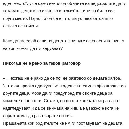
едно место“… се само некои од обидите на педофилите да ги
намамат децата во стан, во автомобил, или на било кое
друго место. Најлошо од се е што им успева затоа што
децата се наивни.
Како да им се објасни на децата кои луѓе се опасни по нив, а
на кои можат да им веруваат?
Никогаш не е рано за таков разговор
– Никогаш не е рано да се почне разговор со децата за тоа.
Уште од првото одвојување и одење на самостојно играње со
другите деца, мора да ги предупредите своите деца за
можните опасности. Секако, во почеток децата мора да се
надгледуваат и да се внимава на нив, а најважно е кога ќе
дојдат дома да разговарате со нив.
Прашањата кои родителите ќе им ги поставуваат на децата