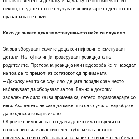
оставате детето и доколку и најмалку се посомневате во
некого, следете што се случува и испитувајте го детето што
прават кога се сами.
Како да знаете дека злоставувањето веќе се случило
За ова зборуваат самите деца кои најпрвин споменуваат
детали. На тој налин ја проверуваат реакцијата на
родителите. Претерана реакција или недоверба ќе ги наведат
на тоа да го премолчат остатокот од приказната.
– Доколку нешто се случило, децата поради срам често
избегнуваат да зборуваат за тоа. Важно е доколку
забележите било каква промена кај детето, поразговарајте со
него. Ако детето не сака да каже што се случило, најдобро е
да го однесете кај психолог.
Обрнете внимание на тоа дали детето има повреди на
гениталниот или аналниот дел, губење на апетитот,
повлекување во себе, напади на паника, кои можат да бидат