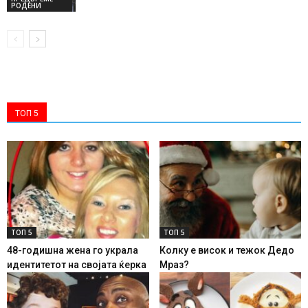
РОДЕНИ
ТОП 5
ТОП 5
ТОП 5
48-годишна жена го украла
Колку е висок и тежок Дедо
идентитетот на својата ќерка
Мраз?