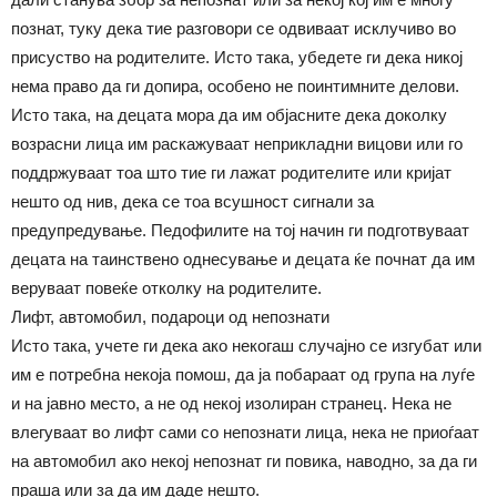
познат, туку дека тие разговори се одвиваат исклучиво во
присуство на родителите. Исто така, убедете ги дека никој
нема право да ги допира, особено не поинтимните делови.
Исто така, на децата мора да им објасните дека доколку
возрасни лица им раскажуваат неприкладни вицови или го
поддржуваат тоа што тие ги лажат родителите или кријат
нешто од нив, дека се тоа всушност сигнали за
предупредување. Педофилите на тој начин ги подготвуваат
децата на таинствено однесување и децата ќе почнат да им
веруваат повеќе отколку на родителите.
Лифт, автомобил, подароци од непознати
Исто така, учете ги дека ако некогаш случајно се изгубат или
им е потребна некоја помош, да ја побараат од група на луѓе
и на јавно место, а не од некој изолиран странец. Нека не
влегуваат во лифт сами со непознати лица, нека не приоѓаат
на автомобил ако некој непознат ги повика, наводно, за да ги
праша или за да им даде нешто.