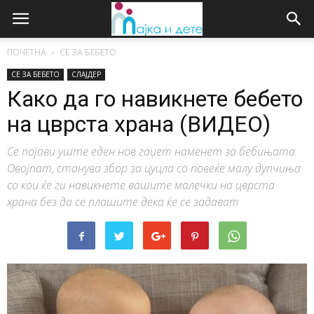
ПОЧЕТНА
СЕ ЗА БЕБЕТО
СЕ ЗА БЕБЕТО
СЛАЈДЕР
Како да го навикнете бебето
на цврста храна (ВИДЕО)
Се појави уште еден нов гаџет наменет за бебињата.
Овојпат, станува збор за цуцла со повеќе малу дупчиња
со кои ќе ги навикнете вашите малечки на цврста
храна без да се плашите дека ќе се задават