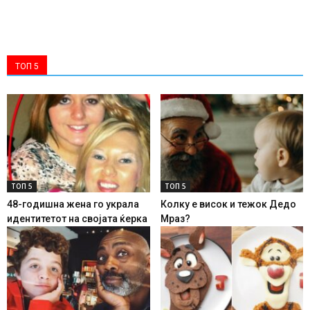
ТОП 5
ТОП 5
ТОП 5
48-годишна жена го украла
Колку е висок и тежок Дедо
идентитетот на својата ќерка
Мраз?