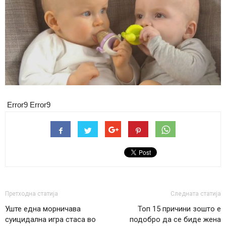
Error9
Error9
Претходна статија
Следната статија
Уште една морничава
Топ 15 причини зошто е
суицидална игра стаса во
подобро да се биде жена