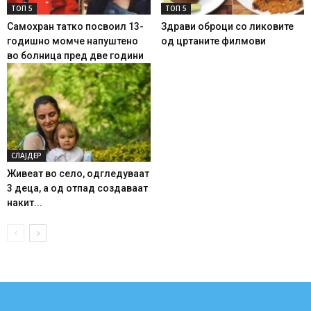
ТОП 5
ТОП 5
Самохран татко посвоил 13-
Здрави оброци со ликовите
годишно момче напуштено
од цртаните филмови
во болница пред две години
СЛАЈДЕР
Живеат во село, одгледуваат
3 деца, а од отпад создаваат
накит...