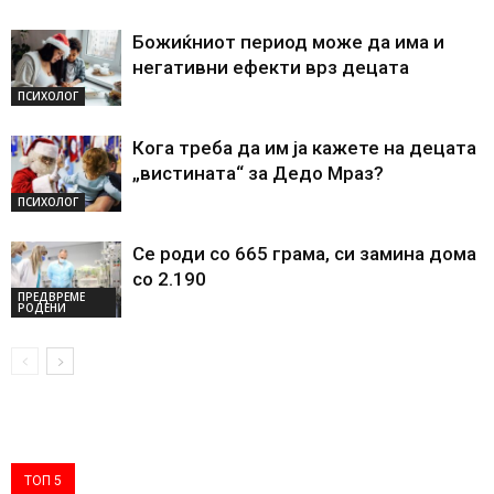
Божиќниот период може да има и
негативни ефекти врз децата
ПСИХОЛОГ
Кога треба да им ја кажете на децата
„вистината“ за Дедо Мраз?
ПСИХОЛОГ
Се роди со 665 грама, си замина дома
со 2.190
ПРЕДВРЕМЕ
РОДЕНИ
ТОП 5