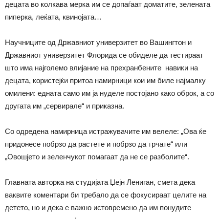
децата во колкава мерка им се допаѓаат доматите, зелената
пиперка, леќата, квинојата…
Научниците од Државниот универзитет во Вашингтон и
Државниот универзитет Флорида се обиделе да тестираат
што има најголемо влијание на прехранбените навики на
децата, користејќи притоа намирници кои им биле најмалку
омилени: едната само им ја нуделе постојано како оброк, а со
другата им „сервирале“ и приказна.
Со одредена намирница истражувачите им велеле: „Ова ќе
придонесе побрзо да растете и побрзо да трчате“ или
„Овошјето и зеленчукот помагаат да не се разболите“.
Главната авторка на студијата Џејн Лениган, смета дека
ваквите коментари би требало да се фокусираат целите на
детето, но и дека е важно истовремено да им понудите