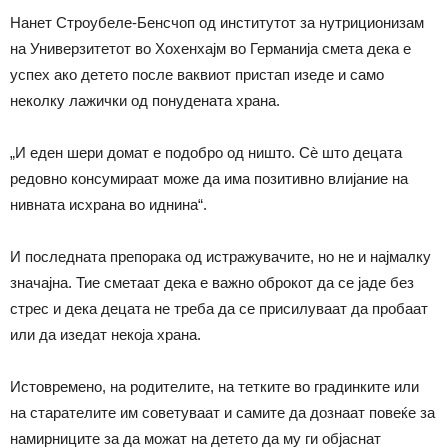
Нанет Строубеле-Бенсчоп од институтот за нутриционизам
на Универзитетот во Хохенхајм во Германија смета дека е
успех ако детето после ваквиот пристап изеде и само
неколку лажички од понудената храна.
„И еден шери домат е подобро од ништо. Сѐ што децата
редовно консумираат може да има позитивно влијание на
нивната исхрана во иднина“.
И последната препорака од истражувачите, но не и најмалку
значајна. Тие сметаат дека е важно оброкот да се јаде без
стрес и дека децата не треба да се присилуваат да пробаат
или да изедат некоја храна.
Истовремено, на родителите, на тетките во градинките или
на старателите им советуваат и самите да дознаат повеќе за
намирниците за да можат на детето да му ги објаснат