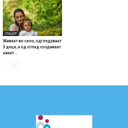
СЛАЈДЕР
Живеат во село, одгледуваат
3 деца, а од отпад создаваат
накит...