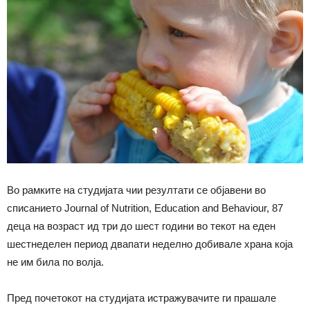
Во рамките на студијата чии резултати се објавени во
списанието Journal of Nutrition, Education and Behaviour, 87
деца на возраст ид три до шест години во текот на еден
шестнеделен период двапати неделно добивале храна која
не им била по волја.
Пред почетокот на студијата истражувачите ги прашале