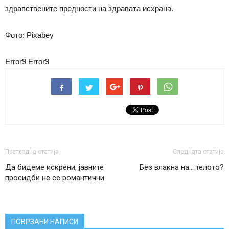
здравствените предности на здравата исхрана.
Фото: Pixabey
Error9
Error9
Претходна статија
Следната статија
Да бидеме искрени, јавните
Без влакна на… телото?
просидби не се романтични
ПОВРЗАНИ НАПИСИ