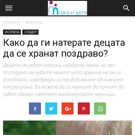
ПОЧЕТНА
ИСХРАНА
ИСХРАНА
СЛАЈДЕР
Како да ги натерате децата
да се хранат поздраво?
Децата не јадат секогаш најздрава храна, но ако
постојано им нудите нешто што првично не им се
допаднало, наведувајќи ги придобивките од нивното
консумирање, би можеле да ги научите да почнат да
јадат здраво, сметаат американските научници.