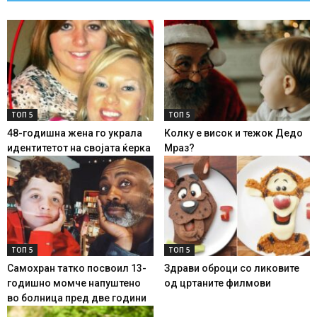
ТОП 5
ТОП 5
48-годишна жена го украла
Колку е висок и тежок Дедо
идентитетот на својата ќерка
Мраз?
ТОП 5
ТОП 5
Самохран татко посвоил 13-
Здрави оброци со ликовите
годишно момче напуштено
од цртаните филмови
во болница пред две години