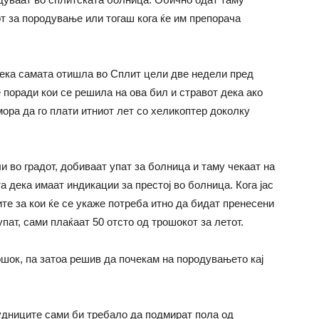
т за породување или тогаш кога ќе им препорача
дека самата отишла во Сплит цели две недели пред
поради кои се решила на ова бил и стравот дека ако
мора да го плати итниот лет со хеликоптер доколку
и во градот, добиваат упат за болница и таму чекаат на
а дека имаат индикации за престој во болница. Кога јас
те за кои ќе се укаже потреба итно да бидат пренесени
пат, сами плаќаат 50 отсто од трошокот за летот.
ошок, па затоа решив да почекам на породувањето кај
удниците сами би требало да подмират пола од