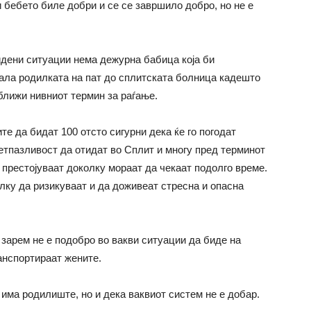
и бебето биле добри и се се завршило добро, но не е
идени ситуации нема дежурна бабица која би
ала родилката на пат до сплитската болница кадешто
иближи нивниот термин за раѓање.
е да бидат 100 отсто сигурни дека ќе го погодат
етпазливост да отидат во Сплит и многу пред терминот
е престојуваат доколку мораат да чекаат подолго време.
олку да ризикуваат и да доживеат стресна и опасна
 зарем не е подобро во вакви ситуации да биде на
анспортираат жените.
 има родилиште, но и дека ваквиот систем не е добар.