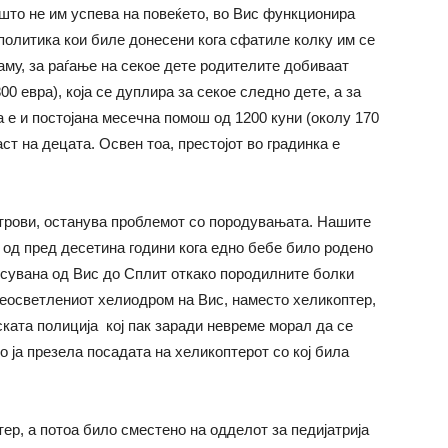
што не им успева на повеќето, во Вис функционира
политика кои биле донесени кога сфатиле колку им се
му, за раѓање на секое дете родителите добиваат
0 евра), која се дуплира за секое следно дете, а за
а е и постојана месечна помош од 1200 куни (околу 170
ст на децата. Освен тоа, престојот во градинка е
 острови, останува проблемот со породувањата. Нашите
 од пред десетина години кога едно бебе било родено
сувана од Вис до Сплит откако породилните болки
неосветлениот хелиодром на Вис, наместо хеликоптер,
ката полиција кој пак заради невреме морал да се
 ја презела посадата на хеликоптерот со кој била
ер, а потоа било сместено на одделот за педијатрија