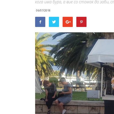
кога има бура, а вие со стомак до заби,
06/07/2018