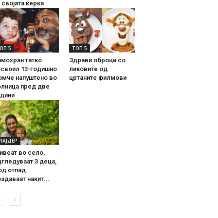
 својата ќерка
ОП 5
ТОП 5
амохран татко
Здрави оброци со
освоил 13-годишно
ликовите од
омче напуштено во
цртаните филмови
олница пред две
одини
ЛАЈДЕР
ивеат во село,
гледуваат 3 деца,
од отпад
здаваат накит...