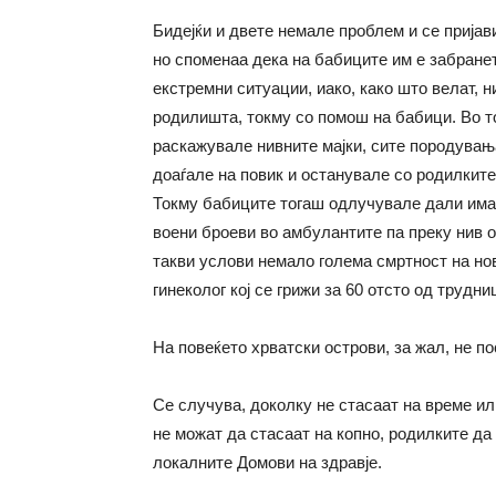
Бидејќи и двете немале проблем и се пријав
но споменаа дека на бабиците им е забранет
екстремни ситуации, иако, како што велат, 
родилишта, токму со помош на бабици. Во то
раскажувале нивните мајки, сите породувањ
доаѓале на повик и останувале со родилките
Токму бабиците тогаш одлучувале дали има 
воени броеви во амбулантите па преку нив о
такви услови немало голема смртност на но
гинеколог кој се грижи за 60 отсто од трудни
На повеќето хрватски острови, за жал, не п
Се случува, доколку не стасаат на време ил
не можат да стасаат на копно, родилките да
локалните Домови на здравје.