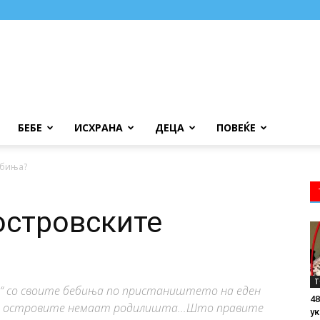
БЕБЕ
ИСХРАНА
ДЕЦА
ПОВЕЌЕ
ебиња?
островските
Т
аа“ со своите бебиња по пристаништето на еден
48
ка островите немаат родилишта...Што правите
ук