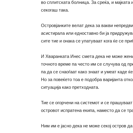
во сплитската болница. За среќа, и мајката 
секогаш така.
Островјанките велат дека за вакви непредв
асистирала или едноставно би ја придружув
сите тие и онака се упатуваат кога ќе се пр
И Хваранката Инес смета дека не може женит
точното време па често им се случува од пр
па да се снаоѓаат како знаат и умеат каде ќ
Но за повеќето тоа е подобра варијанта отк
ситуација како претходната.
Тие се огорчени на системот и се прашуваат
островот испратена екипа, наместо да се тр
Ним им е јасно дека не може секој остров да