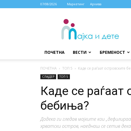
07/08/2026
Маркетинг
Архива
МАЈКА
И
ДЕТЕ
ПОЧЕТНА
ВЕСТИ
БРЕМЕНОСТ
ПОЧЕТНА
ТОП 5
Каде се раѓаат островските б
СЛАЈДЕР
ТОП 5
Каде се раѓаат 
бебиња?
Додека ги гледав мајките кои „дефилир
хрватски остров, наеднаш се сетив де