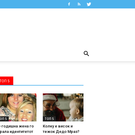
ТОП 5
ОП 5
ТОП 5
-годишна жена го
Колку е висок и
рала идентитетот
тежок Дедо Мраз?