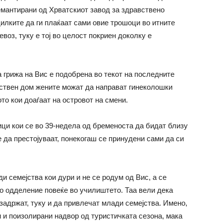
емантирани од Хрватскиот завод за здравствено
илките да ги плаќаат сами овие трошоци во итните
воз, туку е тој во целост покриен доколку е
 грижа на Вис е подобрена во текот на последните
вствен дом жените можат да направат гинеколошки
то кои доаѓаат на островот на смени.
ици кои се во 39-недела од бременоста да бидат близу
 да престојуваат, понекогаш се принудени сами да си
и семејства кои дури и не се родум од Вис, а се
ло одделение повеќе во училиштето. Таа вели дека
 задржат, туку и да привлечат млади семејства. Имено,
 и поизолирани надвор од туристичката сезона, мака