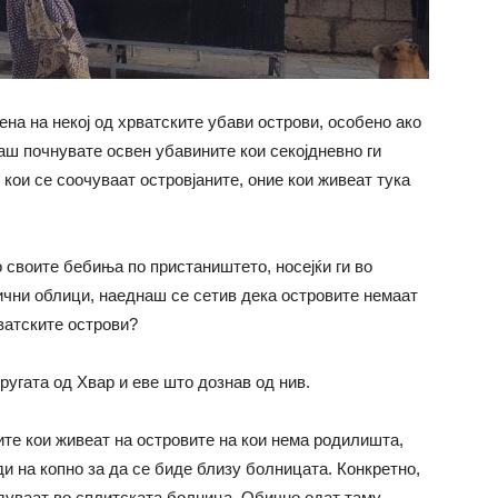
ена на некој од хрватските убави острови, особено ако
аш почнувате освен убавините кои секојдневно ги
 кои се соочуваат островјаните, оние кои живеат тука
о своите бебиња по пристаништето, носејќи ги во
лични облици, наеднаш се сетив дека островите немаат
атските острови?
другата од Хвар и еве што дознав од нив.
ите кои живеат на островите на кои нема родилишта,
ди на копно за да се биде близу болницата. Конкретно,
одуваат во сплитската болница. Обично одат таму