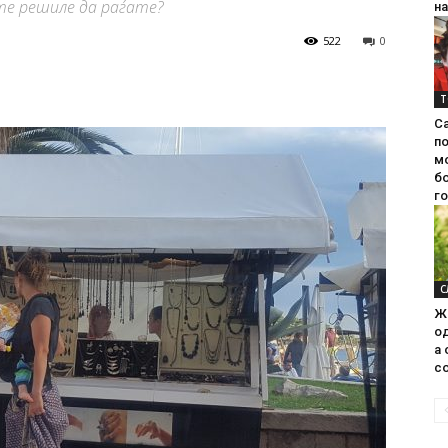
 сте решиле да раѓате?
на
522
0
Т
С
п
м
б
г
С
Ж
од
а 
со