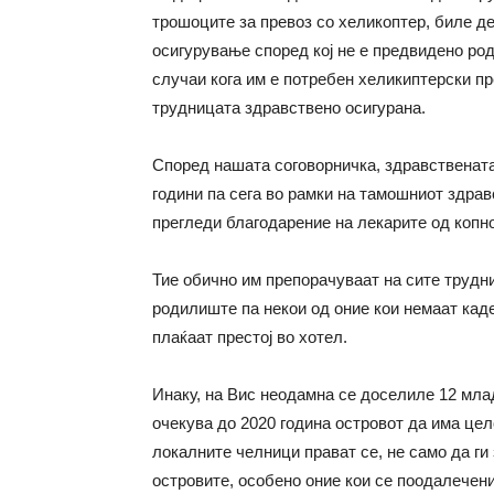
трошоците за превоз со хеликоптер, биле д
осигурување според кој не е предвидено род
случаи кога им е потребен хеликиптерски пре
трудницата здравствено осигурана.
Според нашата соговорничка, здравствената
години па сега во рамки на тамошниот здра
прегледи благодарение на лекарите од копно
Тие обично им препорачуваат на сите трудн
родилиште па некои од оние кои немаат каде
плаќаат престој во хотел.
Инаку, на Вис неодамна се доселиле 12 млад
очекува до 2020 година островот да има це
локалните челници прават се, не само да ги
островите, особено оние кои се поодалечени