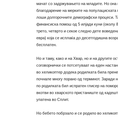
мачат со задржувањето на младите. Но она 
благодарение на мерките на популациската 
лоши долгорочните демографски процеси. Та
финансиска помош од 5 илјади куни (околу 80
трето, четврто и секое следно дете воведен
евра) која се исплаќа до десетгодишна возра
бесплатен.
Но и таму, како и на Хвар, но и на другите
соговорнички се потсетуваат на еден настан
во хеликоптер додека родилката била прене
почнале многу порано од терминот. Заради 
по родилката бил испратен глисер на поморс
вкотви во хварското пристаниште од кадешто
упатена во Сплит.
Но бебето побрзало и се родило во хеликопт