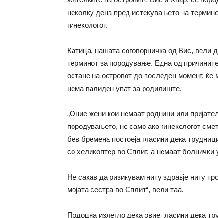
неколку дена пред истекувањето на термино
гинекологот.
Катица, нашата соговорничка од Вис, вели 
терминот за породување. Една од причините 
остане на островот до последен момент, ќе 
нема валиден упат за родилиште.
„Оние жени кои немаат роднини или пријател
породувањето, но само ако гинекологот смет
бев бремена постоеја гласини дека трудници
со хеликоптер во Сплит, а немаат болнички у
Не сакав да ризикувам ниту здравје ниту тр
мојата сестра во Сплит“, вели таа.
Подоцна излегло дека овие гласини дека тр