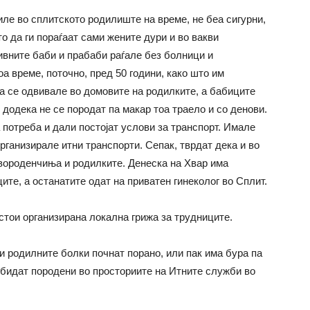
иле во сплитското родилиште на време, не беа сигурни,
о да ги пораѓаат сами жените дури и во вакви
нивните баби и прабаби раѓале без болници и
а време, поточно, пред 50 години, како што им
а се одвивале во домовите на родилките, а бабиците
 додека не се породат па макар тоа траело и со денови.
потреба и дали постојат услови за транспорт. Имале
рганизирале итни транспорти. Сепак, тврдат дека и во
вороденчиња и родилките. Денеска на Хвар има
ците, а останатите одат на приватен гинеколог во Сплит.
остои организирана локална грижа за трудниците.
и родилните болки почнат порано, или пак има бура па
 бидат породени во просториите на Итните служби во