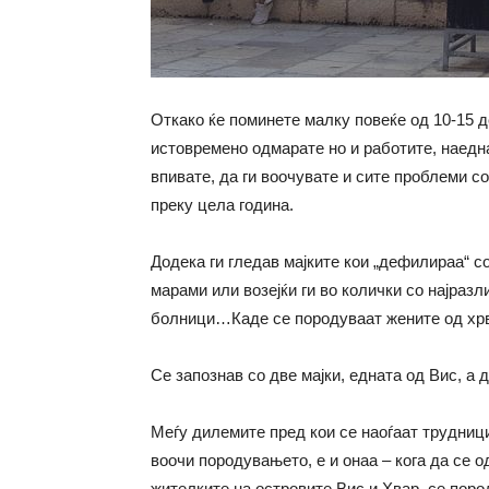
Откако ќе поминете малку повеќе од 10-15 д
истовремено одмарате но и работите, наедн
впивате, да ги воочувате и сите проблеми со
преку цела година.
Додека ги гледав мајките кои „дефилираа“ с
марами или возејќи ги во колички со најраз
болници…Каде се породуваат жените од хрв
Се запознав со две мајки, едната од Вис, а 
Меѓу дилемите пред кои се наоѓаат трудниц
воочи породувањето, е и онаа – кога да се о
жителките на островите Вис и Хвар, се пор