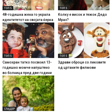
ТОП 5
ТОП 5
48-годишна жена го украла
Колку е висок и тежок Дедо
идентитетот на својата ќерка
Мраз?
ТОП 5
ТОП 5
Самохран татко посвоил 13-
Здрави оброци со ликовите
годишно момче напуштено
од цртаните филмови
во болница пред две години
СЛАЈДЕР