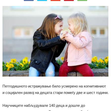
Петгодишното истражување било усмерено на когнитивниот
и социјален развој на децата стари помеѓу две и шест години.
Научниците набљудувале 140 деца и дошле до