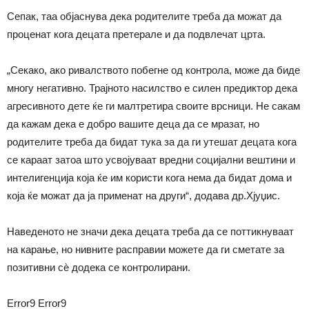
Сепак, таа објаснува дека родителите треба да можат да
проценат кога децата претерале и да подвлечат црта.
„Секако, ако ривалството побегне од контрола, може да биде
многу негативно. Трајното насилство е силен предиктор дека
агресивното дете ќе ги малтретира своите врсници. Не сакам
да кажам дека е добро вашите деца да се мразат, но
родителите треба да бидат тука за да ги утешат децата кога
се караат затоа што усвојуваат вредни социјални вештини и
интелигенција која ќе им користи кога нема да бидат дома и
која ќе можат да ја применат на други“, додава др.Хјуџис.
Наведеното не значи дека децата треба да се поттикнуваат
на карање, но нивните расправии можете да ги сметате за
позитивни сѐ додека се контролирани.
Error9
Error9