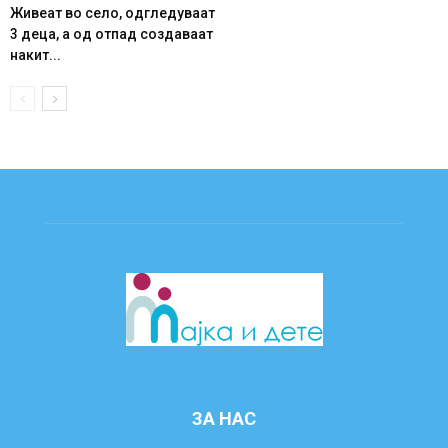
Живеат во село, одгледуваат
3 деца, а од отпад создаваат
накит...
ЗА НАС