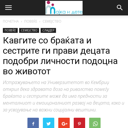
ПОЧЕТНА
ПОВЕЌЕ
СЕМЕЈСТВО
ПОВЕЌЕ
СЕМЕЈСТВО
СЛАЈДЕР
Кавгите со браќата и
сестрите ги прави децата
подобри личности подоцна
во животот
Истражувањето на Универзитетот во Кембриџ
открил дека здравата доза на ривалство помеѓу
браќата и сестрите може да има предности за
менталниот и емоицоналниот развој на децата, како и
за усвојување на важни социјални вештини.