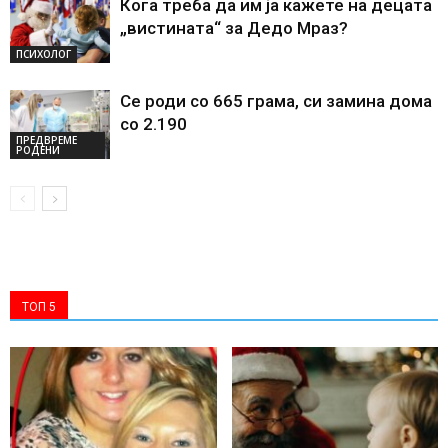
Кога треба да им ја кажете на децата
„вистината“ за Дедо Мраз?
ПСИХОЛОГ
Се роди со 665 грама, си замина дома
со 2.190
ПРЕДВРЕМЕ
РОДЕНИ
ТОП 5