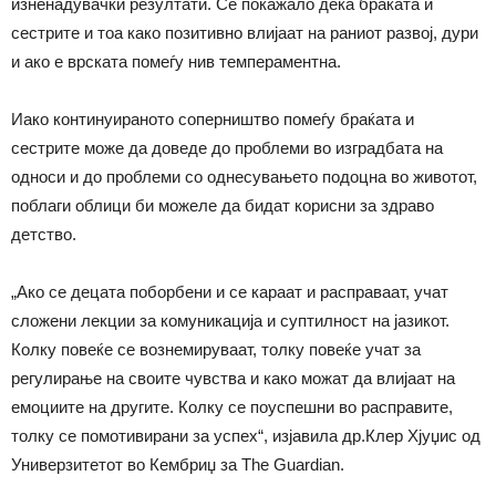
изненадувачки резултати. Се покажало дека браќата и
сестрите и тоа како позитивно влијаат на раниот развој, дури
и ако е врската помеѓу нив темпераментна.
Иако континуираното соперништво помеѓу браќата и
сестрите може да доведе до проблеми во изградбата на
односи и до проблеми со однесувањето подоцна во животот,
поблаги облици би можеле да бидат корисни за здраво
детство.
„Ако се децата поборбени и се караат и расправаат, учат
сложени лекции за комуникација и суптилност на јазикот.
Колку повеќе се вознемируваат, толку повеќе учат за
регулирање на своите чувства и како можат да влијаат на
емоциите на другите. Колку се поуспешни во расправите,
толку се помотивирани за успех“, изјавила др.Клер Хјуџис од
Универзитетот во Кембриџ за The Guardian.