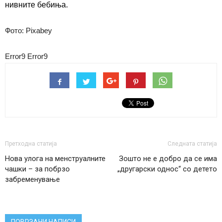
нивните бебиња.
Фото: Pixabey
Error9
Error9
Претходна статија
Следната статија
Нова улога на менструалните
Зошто не е добро да се има
чашки – за побрзо
„другарски однос“ со детето
забременување