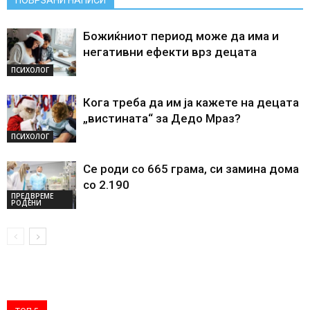
ПОВРЗАНИ НАПИСИ
Божиќниот период може да има и
негативни ефекти врз децата
ПСИХОЛОГ
Кога треба да им ја кажете на децата
„вистината“ за Дедо Мраз?
ПСИХОЛОГ
Се роди со 665 грама, си замина дома
со 2.190
ПРЕДВРЕМЕ
РОДЕНИ