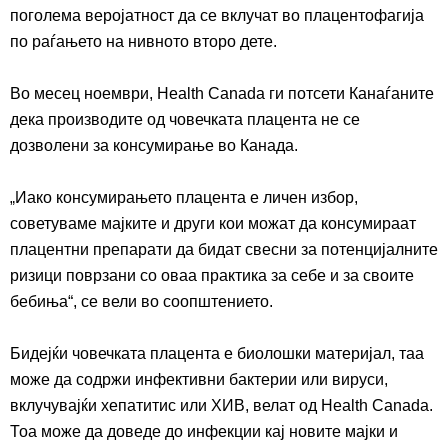
поголема веројатност да се вклучат во плацентофагија
по раѓањето на нивното второ дете.
Во месец
ноември, Health Canada ги потсети Канаѓаните
дека производите
од
човечката
плацента не се
дозволени за консумирање во Канада.
„
Иако
кон
с
умирањето плацента е личен избор,
советуваме мајки
те
и други кои можат да консумираат
плацентни препарати да бидат свесни за потенцијалните
ризици поврзани со
оваа
практика за себе и за своите
бебиња
“
, се вели во соопштението.
Бидејќи човечката плацента е биолошки материјал, таа
може да содржи инфективни бактерии или вируси,
вклучувајќи хепатитис или ХИВ, вел
ат од
Health Canada.
Т
оа може да доведе до инфекции кај новите мајки и