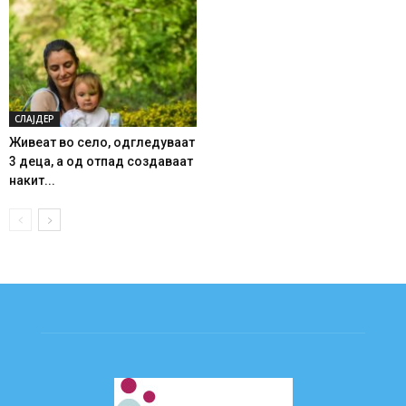
СЛАЈДЕР
Живеат во село, одгледуваат
3 деца, а од отпад создаваат
накит...