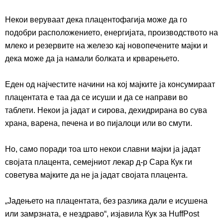
Некои веруваат дека плацентофагија може да го
подобри расположението, енергијата, производството на
млеко и
резервите
на железо кај нов
опечените
мајки и
дека
може да ја намали болката и крварењето.
Еден од најчестите начини на
кој
мајките ја кон
с
умираат
плацентата е
таа
да се
и
суши и да се направи во
таблети.
Некои ја
јад
ат
и
с
и
рова, дехидрирана во
сува
храна, варена, печена и во пијал
о
ци или
во смути
.
Но, само поради тоа што некои слав
ни мајки ја јадат
својата плацента
, семејниот лекар д-р Сара Кук
ги
советува
мајките
да не ја јад
ат својата
плацента.
„
Јадењето на плацентата, без разлика дали е
исушена
или замрзнат
а
, е нездраво
“
, изјави
ла
Кук за HuffPost