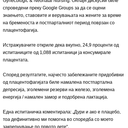
Gynecologic & Neonatal Nursing. Онлајн дискусии б
ил
е
спроведени преку Google Groups за да се оцени
знаењето, ставовите и верувањата на жените за време
на бременоста и постпарталниот период поврзан со
плацентофагија.
Истражувачите откриле дека вкупно, 24,9 проценти од
испитаниците од 1,088 испитаници
ја
кон
с
умирале
плацентата.
Според резултатите, најчесто забележаните придобивки
од плацентофагија
та
биле намален
а
постпартална
депресија, зголемени резерви на железо, зголемена
енергија / намален замор и подобрена лактација.
Едн
а
испитани
ч
к
а
коментирал
а
:
„
Дури и ако
е
плацебо,
тоа дефинитивно
ми
помогна
во
според
б
а
со
моето
закрепнување
по првото дете“.