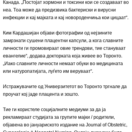
Канада.
„
Постојат хормони и токсини кои се создаваат
во
неа
. Тоа може да предизвика бактериски и вирусни
инфекции и кај ма
јката
и кај новороденчиња кои
цицаат“
.
Ким Кардашијан објави фотографии од нејзините
замрзнати сушени плацентни капсули, а кога славните
личности ги промовираат овие трендови, тие стануваат
евангелие
“
, дода
ва
докторката која живее во
Торонто.
„
Иако славни
те
личности
н
емаат обук
и
во медицината
или натуропатија
та
, луѓето
им
веруваат
“
.
Истражувачите
од Универзитетот во Торонто
т
ргнале да
проучат кој јаде плацента и зошто.
Тие
ги користеле социјалните медиуми за да ја
рекламираат студијата за групите мајки / родители,
објавена во јануариското издание на Journal of Obstetric,