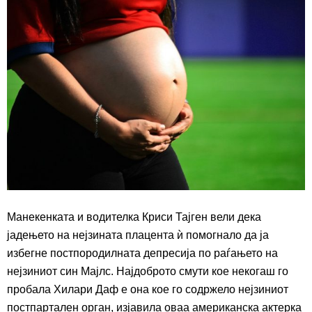
Манекенката и водителка Криси Т
а
јген
вели
дека
јадењето
на
нејзина
та
плацента
ѝ
помогнал
о
да ја
избегне постпородилната депресија по раѓањето на
нејзиниот син Мајлс. Најдобр
ото смути кое некогаш го
пробала
Хилари Даф
е она кое го
содрже
ло
нејзиниот
постпартален орган,
изјавила оваа американска актерка