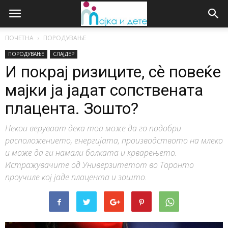
ПОЧЕТНА
ПОРОДУВАЊЕ
ПОРОДУВАЊЕ
СЛАЈДЕР
И покрај ризиците, сѐ повеќе
мајки ја јадат сопствената
плацента. Зошто?
Некои веруваат дека тоа може да го подобри
расположението, енергијата, производството на млеко
и може да ги намали болката и крварењето.
Истражувачите од Универзитетот во Торонто
проучиле кој јаде плацента и зошто.