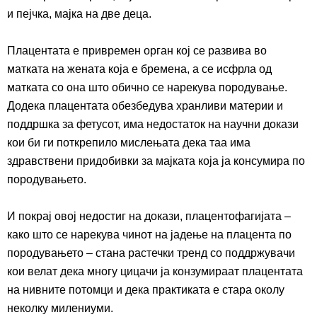
и пејчка,
мајка на две
деца
.
Плацент
ата е
привремен орган кој се развива во
матката на
жената
кој
а
е бремена,
а с
е и
сфрла
од
матката
с
о она што обично се нарекува породување.
Додека плацентата обезбедува хранливи материи и
поддршка
з
а фетусот, има недостаток на научни докази
кои би ги поткрепило мислењата дека таа има
здравствени придобивки
з
а
мајката
кој
а
ја
консумира
по
породувањето.
И покрај овој недостиг на докази, плацентофагија
та
–
како што се нарекува
чин
от
на јадење
на
плацента по
породувањето – стана растечки тренд со
поддржувачи
кои
велат
дека многу цицачи ја конзумираат плацентата
на нивните потомци и дека практиката е
стара
околу
неколку милениуми.