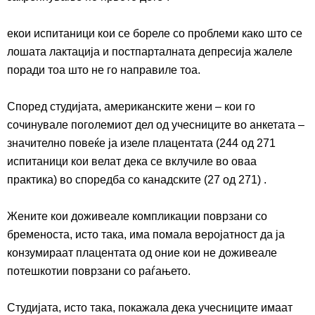
екои испитаници кои се боре
ле
со проблеми како што се
лошата лактација и постпарталната депресија жале
ле
поради тоа што не
го направиле тоа
.
Според студијата, американските жени – кои го
сочинува
ле
поголемиот дел од учесниците во анкетата –
значително пове
ќе
ја изеле плацентата (244 од 271
испитаници кои велат дека се вклучиле во
оваа
практика)
во споредба со
канадски
те
(27 од 271) .
Жените кои доживеале компликации поврзани со
бременоста, исто така, има помала веројатност да ја
конзумираат плацентата од оние кои не доживеале
потешкотии поврзани со раѓање
то
.
Студијата, исто така, покажа
ла
дека учесниците имаат