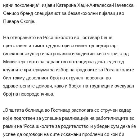
идни поколенија“, изјави Катерина Хаџи-Ангелеска-Начевска,
Сениор бренд специјалист за безалкохолни пијалаци во
Пивара Скопје.
На отворањето на Роса школото во Гостивар беше
претставен и тимот од доктори сочинет од педијатар,
гинеколог акушер и патронажни и медицински сестри, а од
Министерството за здравство потенцираа дека еден од
клучните критериуми за избор на градовите за Роса школите
бил токму доволниот број на стручен персонал во
здравствените домови, како и бројот на трудници и очекуван
број на новороденчиња.
„Општата болница во Гостивар располага со стручен кадар
кој е подготвен за успешна реализација на работилниците во
рамки на ‘Роса школите за родителство’ и убеден сум дека ќе
успее да одговори на сите искажани проблеми со кои би