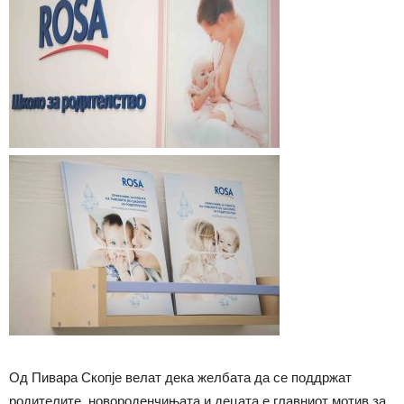
Од Пивара Скопје велат дека желбата да се поддржат
родителите, новороденчињата и децата е главниот мотив за