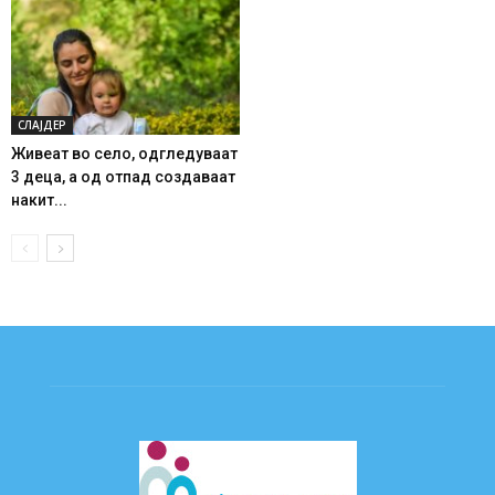
СЛАЈДЕР
Живеат во село, одгледуваат
3 деца, а од отпад создаваат
накит...