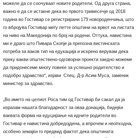
можеле да се соочуваат новите родители. Од друга страна,
важно е да се истакне дека во првото тримесечје од 2018
година во Гостивар се регистрирани 179 новороденчиња, што
го вбројува Гостивар меѓу петте општини на врвот на листата
на ниво на Македонија по број на родени. Оттука, навистина
ми е драго што Пивара Скопје ја препозна вистинската
потреба за ваков тип на едукација и искрено верувам дека
преку вакви општествено-одговорни проекти заедно можеме
да придонесеме многу повеќе за успешно родителство и
подобро здравство“, изјави Спец. Д-р Асим Муса, заменик
министер за здравство.
„Во името на целиот Роса тим од Гостивар би сакал да ја
изразам нашата благодарност за оваа донација, бидејќи
ваквата форма на едуцирање на идните родители во
Гостивар е навистина добредојдена, а впрочем и неопходна,
особено земајќи го предвид фактот дека општината