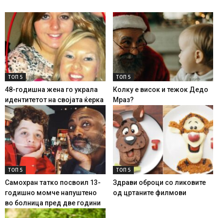
ТОП 5
ТОП 5
48-годишна жена го украла
Колку е висок и тежок Дедо
идентитетот на својата ќерка
Мраз?
ТОП 5
ТОП 5
Самохран татко посвоил 13-
Здрави оброци со ликовите
годишно момче напуштено
од цртаните филмови
во болница пред две години