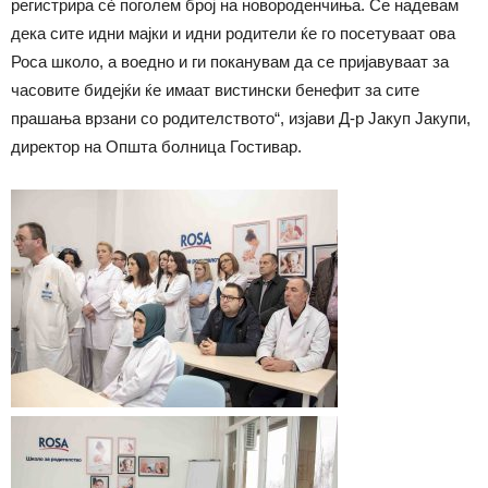
регистрира сѐ поголем број на новороденчиња. Се надевам
дека сите идни мајки и идни родители ќе го посетуваат ова
Роса школо, а воедно и ги поканувам да се пријавуваат за
часовите бидејќи ќе имаат вистински бенефит за сите
прашања врзани со родителството“, изјави Д-р Јакуп Јакупи,
директор на Општа болница Гостивар.