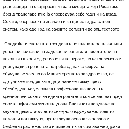
реализација на овој проект и тоа е мисијата која Роса како
бренд транспарентно ја спроведува веќе години наназад.
Секако, овој проект е значаен и за целиот здравствен
систем, како еден од најважните сегменти во општеството
„Следејќи ги светските трендови и поттикнати од илјадници
успешни приказни на задоволни родители-посетители на
ваков тип школи од регионот и пошироко, но истовремено и
увидувајќи ја реалната потреба од ваква форма на
обучување заедно со Министерството за здравство, се
одлучивме поддршката да ја дадеме токму преку
обезбедување услови за професионална помош и
кредибилни совети на идните родители кои се наоѓаат пред
своите најголеми животни улоги. Вистински веруваме во
каузата дека стабилното семејно опкружување, коешто
помага и поттикнува, претставува основа за здраво и
безбедно растење, како и императив за создавање здрави