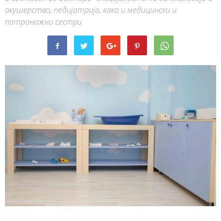
акушерство, педијатрија, како и медицински и
патронажни сестри.