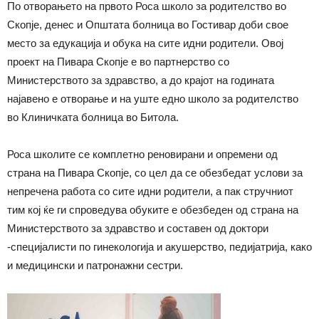
По отворањето на првото Роса школо за родителство во
Скопје, денес и Општата болница во Гостивар доби свое
место за едукација и обука на сите идни родители. Овој
проект на Пивара Скопје е во партнерство со
Министерството за здравство, а до крајот на годината
најавено е отворање и на уште едно школо за родителство
во Клиничката болница во Битола.
Роса школите се комплетно реновирани и опремени од
страна на Пивара Скопје, со цел да се обезбедат услови за
непречена работа со сите идни родители, а пак стручниот
тим кој ќе ги спроведува обуките е обезбеден од страна на
Министерството за здравство и составен од доктори
-специјалисти по гинекологија и акушерство, педијатрија, како
и медицински и патронажни сестри.