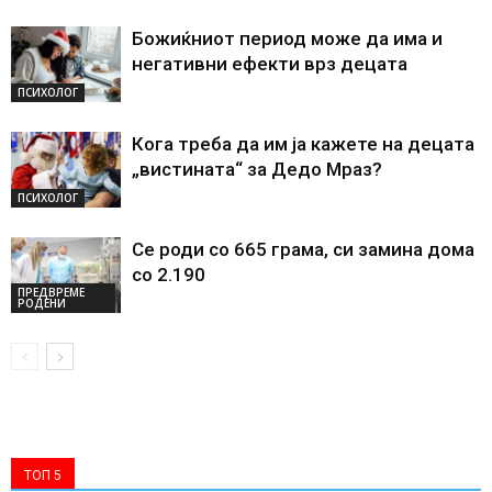
Божиќниот период може да има и
негативни ефекти врз децата
ПСИХОЛОГ
Кога треба да им ја кажете на децата
„вистината“ за Дедо Мраз?
ПСИХОЛОГ
Се роди со 665 грама, си замина дома
со 2.190
ПРЕДВРЕМЕ
РОДЕНИ
ТОП 5