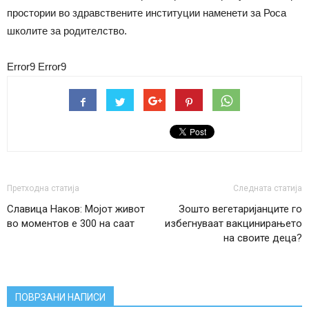
простории во здравствените институции наменети за Роса
школите за родителство.
Error9
Error9
Претходна статија
Следната статија
Славица Наков: Мојот живот
Зошто вегетаријанците го
во моментов е 300 на саат
избегнуваат вакцинирањето
на своите деца?
ПОВРЗАНИ НАПИСИ