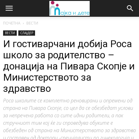
ПОЧЕТНА
ВЕСТИ
ВЕСТИ
СЛАЈДЕР
И гостиварчани добија Роса
школо за родителство –
донација на Пивара Скопје и
Министерството за
здравство
Роса школите се комплетно реновирани и опремени од
страна на Пивара Скопје, со цел да се обезбедат услови
за непречена работа со сите идни родители, а пак
стручниот тим кој ќе ги спроведува обуките е
обезбеден од страна на Министерството за здравство
и составен од доктори -специјалисти по гинекологија и