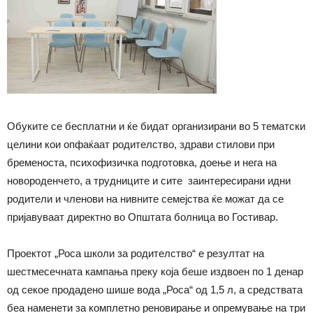
Обуките се бесплатни и ќе бидат организирани во 5 тематски
целини кои опфаќаат родителство, здрави стилови при
бременоста, психофизичка подготовка, доење и нега на
новороденчето, а трудниците и сите заинтересирани идни
родители и членови на нивните семејства ќе можат да се
пријавуваат директно во Општата болница во Гостивар.
Проектот „Роса школи за родителство“ е резултат на
шестмесечната кампања преку која беше издвоен по 1 денар
од секое продадено шише вода „Роса“ од 1,5 л, а средствата
беа наменети за комплетно реновирање и опремување на три