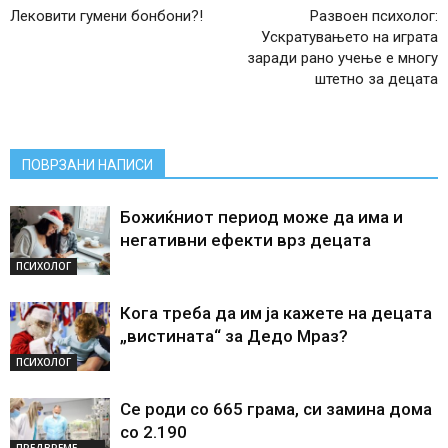
Лековити гумени бонбони?!
Развоен психолог:
Ускратувањето на играта
заради рано учење е многу
штетно за децата
ПОВРЗАНИ НАПИСИ
Божиќниот период може да има и
негативни ефекти врз децата
ПСИХОЛОГ
Кога треба да им ја кажете на децата
„вистината“ за Дедо Мраз?
ПСИХОЛОГ
Се роди со 665 грама, си замина дома
со 2.190
ПРЕДВРЕМЕ