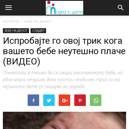
ПОЧЕТНА
БЕБЕ НА ДЕНОТ
БЕБЕ НА ДЕНОТ
СЛАЈДЕР
Испробајте го овој трик кога
вашето бебе неутешно плаче
(ВИДЕО)
Понекогаш е тешко да се смири расплаканото бебе, но
една мајка открила дека постои необичен трик со кој
нејзиното дете се смирува за секунда