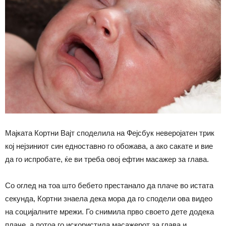
Мајката Кортни Вајт споделила на Фејсбук неверојатен трик
кој нејзиниот син едноставно го обожава, а ако сакате и вие
да го испробате, ќе ви треба овој ефтин масажер за глава.
Со оглед на тоа што бебето престанало да плаче во истата
секунда, Кортни знаела дека мора да го сподели ова видео
на социјалните мрежи. Го снимила прво своето дете додека
плачe, а потоа го искористила масажерот за глава и