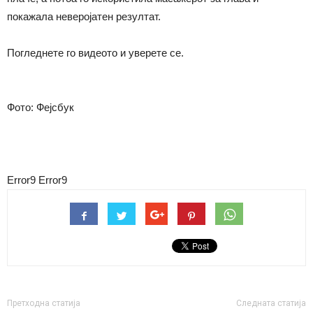
покажала неверојатен резултат.
Погледнете го видеото и уверете се.
Фото: Фејсбук
Error9
Error9
Претходна статија
Следната статија