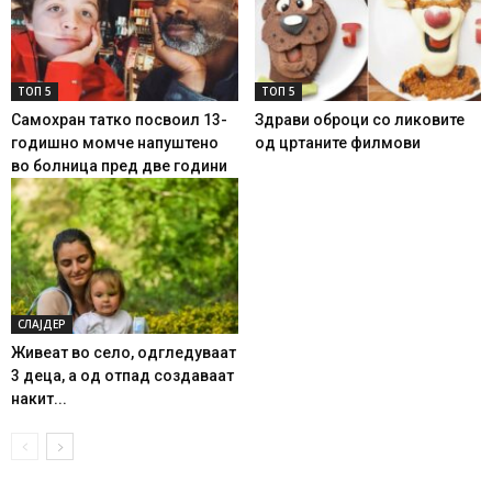
ТОП 5
ТОП 5
Самохран татко посвоил 13-
Здрави оброци со ликовите
годишно момче напуштено
од цртаните филмови
во болница пред две години
СЛАЈДЕР
Живеат во село, одгледуваат
3 деца, а од отпад создаваат
накит...