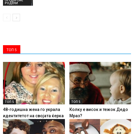
РОДЕНИ
ТОП 5
ТОП 5
ТОП 5
48-годишна жена го украла
Колку е висок и тежок Дедо
идентитетот на својата ќерка
Мраз?