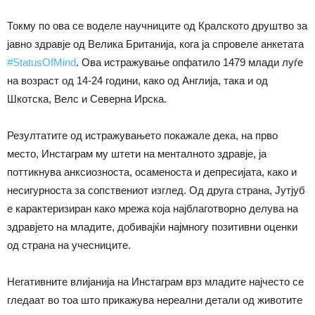
Токму по ова се воделе научниците од Кралското друштво за
јавно здравје од Велика Британија, кога ја спровеле анкетата
#StatusOfMind
. Ова истражување опфатило 1479 млади луѓе
на возраст од 14-24 години, како од Англија, така и од
Шкотска, Велс и Северна Ирска.
Резултатите од истражувањето покажале дека, на прво
место, Инстаграм му штети на менталното здравје, ја
поттикнува анксиозноста, осаменоста и депресијата, како и
несигурноста за сопствениот изглед. Од друга страна, Јутјуб
е карактеризиран како мрежа која најблаготворно делува нa
здравјето на младите, добивајќи најмногу позитивни оценки
од страна на учесниците.
Негативните влијанија на Инстаграм врз младите најчесто се
гледаат во тоа што прикажува нереални детали од животите