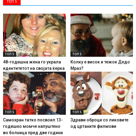
ТОП 5
ТОП 5
ТОП 5
48-годишна жена го украла
Колку е висок и тежок Дедо
идентитетот на својата ќерка
Мраз?
ТОП 5
ТОП 5
Самохран татко посвоил 13-
Здрави оброци со ликовите
годишно момче напуштено
од цртаните филмови
во болница пред две години