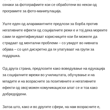
ознаки за фотографиите кои се обработени во некои од
програмите за фото-манипулација.
Уште еден од аларамантните предлози за борба против
негативните ефекти од социјалните режи е и тој дека мореите
сами ги идентификуваат корисниците кои би можеле да
страдаат од ментални проблеми – со увидот во нивната
објава – со цел дискретно да ги упатуваат на групи за
поддршка.
Од друга страна, предлозите како воведување на едукација
за социјалните мрежи во училиштата, обучување и на
младите и на возрасните за позитивните и негативните
ефекти од овој можен комуникациски алат се и тоа како
добредојдени.
Затоа што, како и во другите сфери, на нам возрасните е,