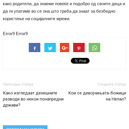
како родители, да знаеме повеќе и подобро од своите деца и
да ги упатиме во се она што треба да знаат за безбедно
користење на социјалните мрежи.
Error9
Error9
Претходна статија
Следната статија
Како изгледаат денешните
Кои се девојчињата-божици
разводи во некои понапредни
на Непал?
држави?