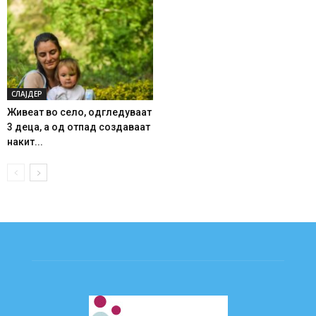
СЛАЈДЕР
Живеат во село, одгледуваат
3 деца, а од отпад создаваат
накит...