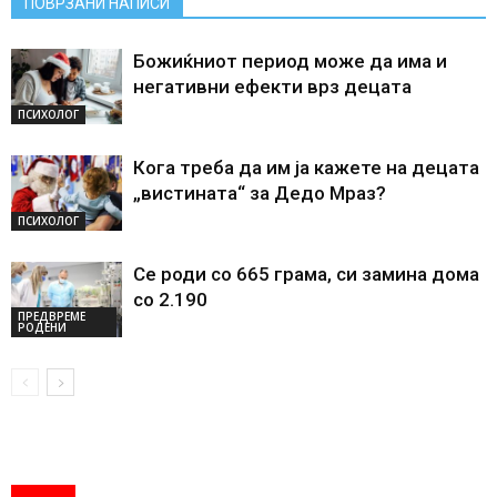
ПОВРЗАНИ НАПИСИ
Божиќниот период може да има и
негативни ефекти врз децата
ПСИХОЛОГ
Кога треба да им ја кажете на децата
„вистината“ за Дедо Мраз?
ПСИХОЛОГ
Се роди со 665 грама, си замина дома
со 2.190
ПРЕДВРЕМЕ
РОДЕНИ