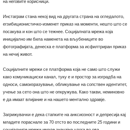
на неговите корисници.
Инстаграм стана некој вид на другата страна на огледалото,
егзибиционистичко-изменет приказ на моменти, нешто што се
посакува и кон што се тежнее. Социјалната мрежа која
иницијално им била наменета на вљубениците во
фотографијата, денеска е платформа за исфилтриран приказ
на нечиј живот.
Социјалните мрежи се платформа која не само што служи
како комуникациски канал, туку е и простор за изградба на
односи, самоизразување, обликување на сопствен идентитет,
учење за сето она што не опкружува. Како такви, неминовно
е да имаат влијание и на нашето ментално здравје.
Загрижувачки е дека стапките на анксиозност и депресија кај
младите пораснале за 70 отсто во последните 25 години и
социјалните мрежи имале значајна улога во ова.