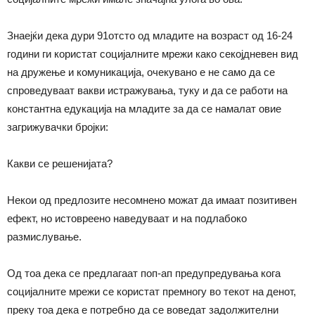
Знаејќи дека дури 91отсто од младите на возраст од 16-24
години ги користат социјалните мрежи како секојдневен вид
на дружење и комуникација, очекувано е не само да се
спроведуваат вакви истражувања, туку и да се работи на
константна едукација на младите за да се намалат овие
загрижувачки бројки:
Какви се решенијата?
Некои од предлозите несомнено можат да имаат позитивен
ефект, но истовреено наведуваат и на подлабоко
размислување.
Од тоа дека се предлагаат поп-ап предупредувања кога
социјалните мрежи се користат премногу во текот на денот,
преку тоа дека е потребно да се воведат задолжителни