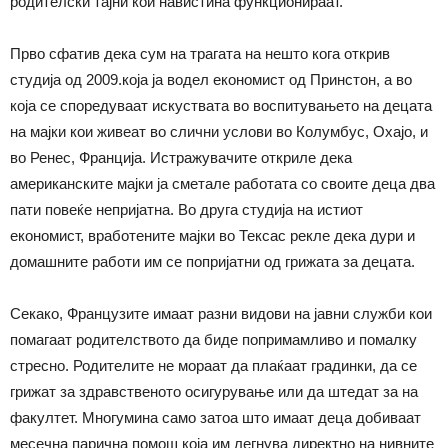
родителски тајни кои навистина функционираат.
Прво сфатив дека сум на трагата на нешто кога открив
студија од 2009.која ја водел економист од Принстон, а во
која се споредуваат искуствата во воспитувањето на децата
на мајки кои живеат во слични услови во Колумбус, Охајо, и
во Ренес, Франција. Истражувачите откриле дека
американските мајки ја сметале работата со своите деца два
пати повеќе непријатна. Во друга студија на истиот
економист, вработените мајки во Тексас рекле дека дури и
домашните работи им се попријатни од грижата за децата.
Секако, Французите имаат разни видови на јавни служби кои
помагаат родителството да биде попримамливо и помалку
стресно. Родителите не мораат да плаќаат градинки, да се
грижат за здравственото осигурување или да штедат за на
факултет. Многумина само затоа што имаат деца добиваат
месечна парична помош која им легнува директно на нивните