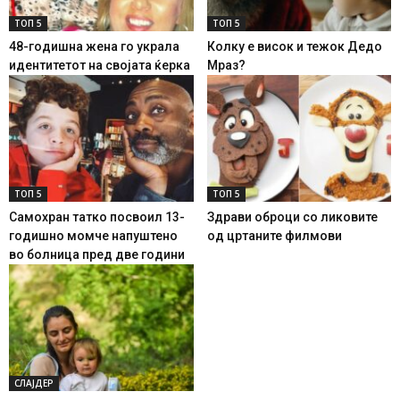
ТОП 5
ТОП 5
48-годишна жена го украла
Колку е висок и тежок Дедо
идентитетот на својата ќерка
Мраз?
ТОП 5
ТОП 5
Самохран татко посвоил 13-
Здрави оброци со ликовите
годишно момче напуштено
од цртаните филмови
во болница пред две години
СЛАЈДЕР