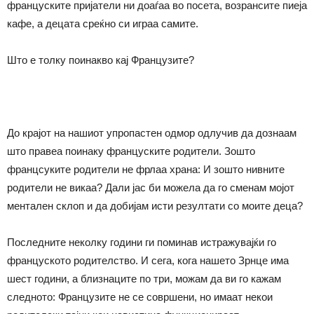
француските пријатели ни доаѓаа во посета, возрансите пиеја
кафе, а децата среќно си играа самите.
Што е толку поинакво кај Французите?
До крајот на нашиот упропастен одмор одлучив да дознаам
што правеа поинаку француските родители. Зошто
францсуките родители не фрлаа храна: И зошто нивните
родители не викаа? Дали јас би можела да го сменам мојот
ментален склоп и да добијам исти резултати со моите деца?
Последните неколку години ги поминав истражувајќи го
француското родителство. И сега, кога нашето Зрнце има
шест години, а близнаците по три, можам да ви го кажам
следното: Французите не се совршени, но имаат некои