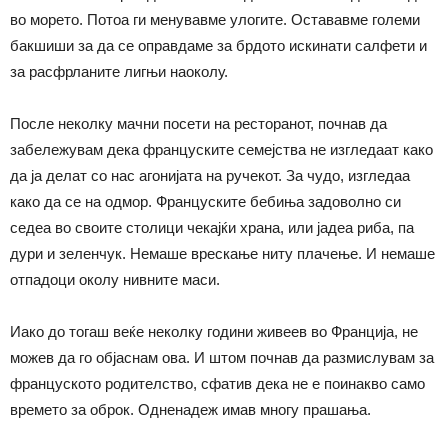
во морето. Потоа ги менувавме улогите. Остававме големи
бакшиши за да се оправдаме за брдото искинати салфети и
за расфрланите лигњи наоколу.
После неколку мачни посети на ресторанот, почнав да
забележувам дека француските семејства не изгледаат како
да ја делат со нас агонијата на ручекот. За чудо, изгледаа
како да се на одмор. Француските бебиња задоволно си
седеа во своите столици чекајќи храна, или јадеа риба, па
дури и зеленчук. Немаше врескање ниту плачење. И немаше
отпадоци околу нивните маси.
Иако до тогаш веќе неколку години живеев во Франција, не
можев да го објаснам ова. И штом почнав да размислувам за
француското родителство, сфатив дека не е поинакво само
времето за оброк. Одненадеж имав многу прашања.