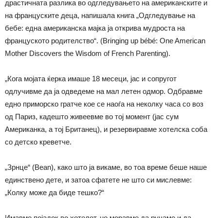
драстичната разлика во одгледувањето на американските и
на француските деца, напишала книга „Одгледување на
бебе: една американска мајка ја открива мудроста на
француското родителство“. (Bringing up bébé: One American
Mother Discovers the Wisdom of French Parenting).
„Кога мојата ќерка имаше 18 месеци, јас и сопругот
одлучивме да ја одведеме на мал летен одмор. Одбравме
едно приморско гратче кое се наоѓа на неколку часа со воз
од Париз, кадешто живеевме во тој момент (јас сум
Американка, a тој Британец), и резервиравме хотелска соба
со детско креветче.
„Зрнце“ (Bean), како што ја викаме, во тоа време беше наше
единствено дете, и затоа сфатете не што си мислевме:
„Колку може да биде тешко?“
Имавме појадок во хотелот, но моравме да ручаме и да