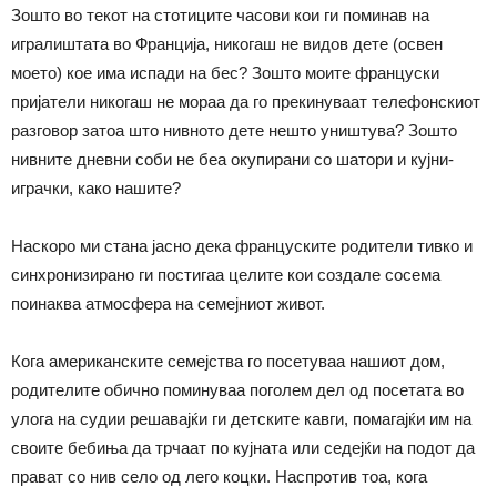
Зошто во текот на стотиците часови кои ги поминав на
игралиштата во Франција, никогаш не видов дете (освен
моето) кое има испади на бес? Зошто моите француски
пријатели никогаш не мораа да го прекинуваат телефонскиот
разговор затоа што нивното дете нешто уништува? Зошто
нивните дневни соби не беа окупирани со шатори и кујни-
играчки, како нашите?
Наскоро ми стана јасно дека француските родители тивко и
синхронизирано ги постигаа целите кои создале сосема
поинаква атмосфера на семејниот живот.
Кога американските семејства го посетуваа нашиот дом,
родителите обично поминуваа поголем дел од посетата во
улога на судии решавајќи ги детските кавги, помагајќи им на
своите бебиња да трчаат по кујната или седејќи на подот да
прават со нив село од лего коцки. Наспротив тоа, кога