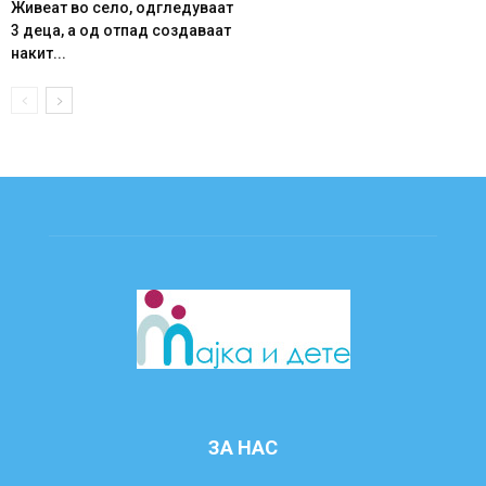
Живеат во село, одгледуваат
3 деца, а од отпад создаваат
накит...
ЗА НАС