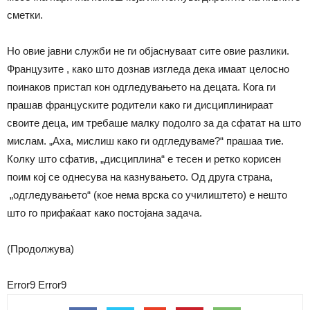
сметки.
Но овие јавни служби не ги објаснуваат сите овие разлики.
Французите , како што дознав изгледа дека имаат целосно
поинаков пристап кон одгледувањето на децата. Кога ги
прашав француските родители како ги дисциплинираат
своите деца, им требаше малку подолго за да сфатат на што
мислам. „Аха, мислиш како ги одгледуваме?“ прашаа тие.
Колку што сфатив, „дисциплина“ е тесен и ретко корисен
поим кој се однесува на казнувањето. Од друга страна,
„одгледувањето“ (кое нема врска со училиштето) е нешто
што го прифаќаат како постојана задача.
(Продолжува)
Error9
Error9