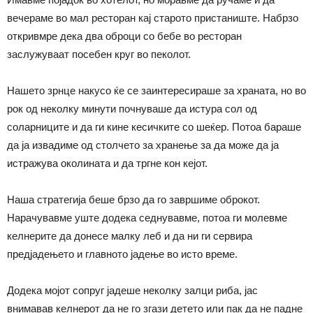
вечераме во мал ресторан кај старото пристаниште. Набрзо
откривмре дека два оброци со бебе во ресторан
заслужуваат посебен круг во пеколот.
Нашето зрнце накусо ќе се заинтересираше за храната, но во
рок од неколку минути почнуваше да истура сол од
соларниците и да ги кине кесичките со шеќер. Потоа бараше
да ја извадиме од столчето за хранење за да може да ја
истражува околината и да тргне кон кејот.
Наша стратегија беше брзо да го завршиме оброкот.
Нарачувавме уште додека седнувавме, потоа ги молевме
келнерите да донесе малку леб и да ни ги сервира
предјадењето и главното јадење во исто време.
Додека мојот сопруг јадеше неколку залци риба, јас
внимавав келнерот да не го згази детето или пак да не падне