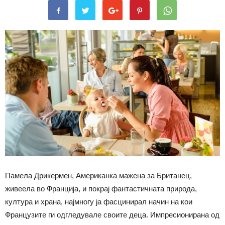
Памела Дрикермен, Американка мажена за Британец,
живеела во Франција, и покрај фантастичната природа,
култура и храна, најмногу ја фасцинирал начин на кои
Французите ги одгледувале своите деца. Импресионирана од