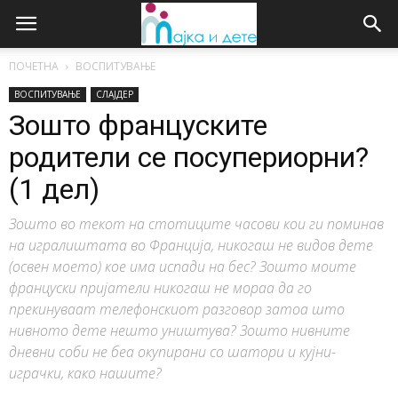
ПОЧЕТНА
ВОСПИТУВАЊЕ
ВОСПИТУВАЊЕ
СЛАЈДЕР
Зошто француските
родители се посупериорни?
(1 дел)
Зошто во текот на стотиците часови кои ги поминав
на игралиштата во Франција, никогаш не видов дете
(освен моето) кое има испади на бес? Зошто моите
француски пријатели никогаш не мораа да го
прекинуваат телефонскиот разговор затоа што
нивното дете нешто уништува? Зошто нивните
дневни соби не беа окупирани со шатори и кујни-
играчки, како нашите?