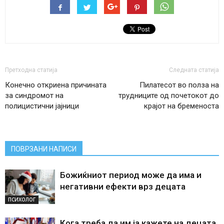
Претходна статија
Следната статија
Конечно откриена причината
Пилатесот во полза на
за синдромот на
трудниците од почетокот до
полицистични јајници
крајот на бременоста
ПОВРЗАНИ НАПИСИ
Божиќниот период може да има и
негативни ефекти врз децата
ПСИХОЛОГ
Кога треба да им ја кажете на децата