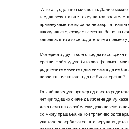
„А тогаш, еден ден ми светна: Дали е можно
гледав резултатите токму на тоа родителств
применуваме токму за да не завршат нашите 
школувањето, фокусот секогаш беше нa недо
запраша, што ако се родителите и премногу
Модерното друштво е опседнато со среќа и 
среќни. Набљудувајќи го овој феномен, моит
родителите нивните деца никогаш да не бида
пораснат тие никогаш да не бидат среќни?
Готлиб наведува пример од своето родителс
четиригодишно синче да избегне да му каже 
дека нема ни да забележи дека повеќе ја не
со многу прашања на кои трпеливо одговара
укажала доверба затоа што верувала дека тој