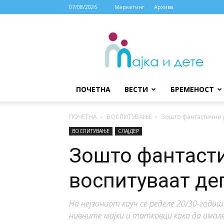
07/08/2026
Маркетинг
Архива
МАЈКА
И
ДЕТЕ
ПОЧЕТНА
ВЕСТИ
БРЕМЕНОСТ
ПОЧЕТНА
ВОСПИТУВАЊЕ
Зошто фантастични 
ВОСПИТУВАЊЕ
СЛАЈДЕР
Зошто фантаст
воспитуваат де
На нејзиниот кауч се ределе 20/30-годиш
нивните мајки и татковци како да имале 