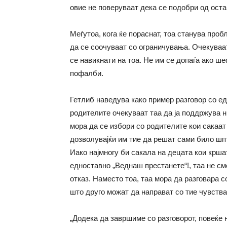
овие не поверуваат дека се подобри од остан
Меѓутоа, кога ќе пораснат, тоа станува проб
да се соочуваат со ограничувања. Очекуваат
се навикнати на тоа. Не им се допаѓа ако ше
пофалби.
Гетлиб наведува како пример разговор со ед
родителите очекуваат таа да ја поддржува 
мора да се избори со родителите кои сакаат 
дозволувајќи им тие да решат сами било шпт
Иако најмногу би сакала на децата кои кршат
едноставно „Веднаш престанете“!, таа не сме
отказ. Наместо тоа, таа мора да разговара с
што друго можат да направат со тие чувства
„Додека да завршиме со разговорот, повеќе н