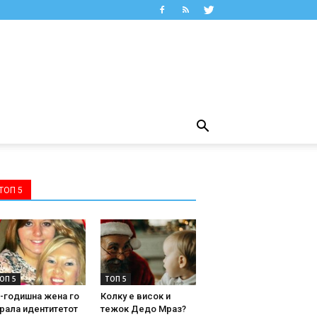
ТОП 5
ОП 5
ТОП 5
-годишна жена го
Колку е висок и
рала идентитетот
тежок Дедо Мраз?