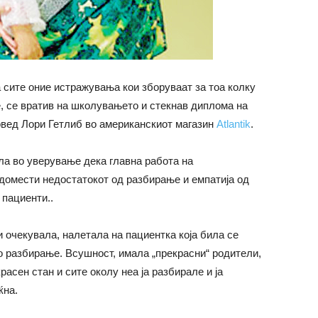
а сите оние истражувања кои зборуваат за тоа колку
е, се вратив на школувањето и стекнав диплома на
повед Лори Гетлиб во американскиот магазин
Atlantik
.
ла во уверување дека главна работа на
адомести недостатокот од разбирање и емпатија од
 пациенти..
 очекувала, налетала на пациентка која била се
о разбирање. Всушност, имала „прекрасни“ родители,
асен стан и сите околу неа ја разбирале и ја
ќна.