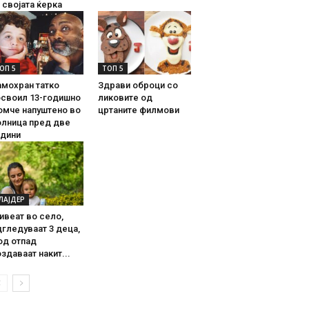
 својата ќерка
ОП 5
ТОП 5
амохран татко
Здрави оброци со
освоил 13-годишно
ликовите од
омче напуштено во
цртаните филмови
олница пред две
одини
ЛАЈДЕР
ивеат во село,
гледуваат 3 деца,
од отпад
здаваат накит...