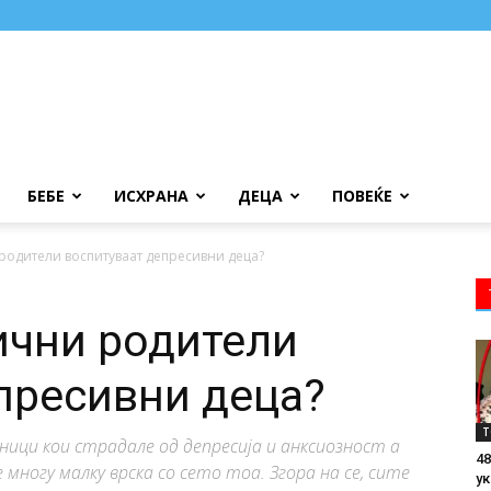
БЕБЕ
ИСХРАНА
ДЕЦА
ПОВЕЌЕ
родители воспитуваат депресивни деца?
ични родители
пресивни деца?
Т
ници кои страдале од депресија и анксиозност а
48
многу малку врска со сето тоа. Згора на се, сите
ук