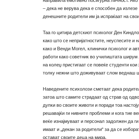
направила емотивно посигурна личност. Ако
– дека не верува дека е способен да излезе 
денешните родители им ја испраќаат на свои
Таа го цитира детскиот психолог Ден Киндло
како што се непријатностите, неуспесите и 
како и Венди Могел, клинички психолог и авт
работи како советник во училиштата ширум
на колеџ пристигаат се повеќе студенти кои 
толку нежни што доживуваат слом веднаш ш
Наведените психолози сметаат дека родител
затоа што самите страдаат од страв од одв
дупки во своите животи и поради тоа настој
решавајќи ги нивните проблеми и кога тие в
веќе изнајмуваат и персонал задолжен да ги
имаат и „декан за родители“ за да се избора
остават своите деца на мира.