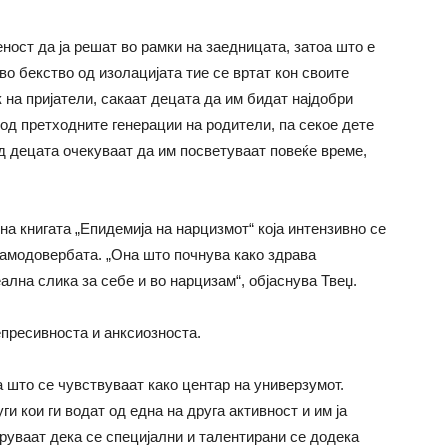
ност да ја решат во рамки на заедницата, затоа што е
во бекство од изолацијата тие се вртат кон своите
 на пријатели, сакаат децата да им бидат најдобри
 од претходните генерации на родители, па секое дете
од децата очекуваат да им посветуваат повеќе време,
на книгата „Епидемија на нарцизмот“ која интензивно се
самодовербата. „Она што почнува како здрава
лна слика за себе и во нарцизам“, објаснува Твеџ.
пресивноста и анксиозноста.
а што се чувствуваат како центар на универзумот.
ги кои ги водат од една на друга активност и им ја
руваат дека се специјални и талентирани се додека