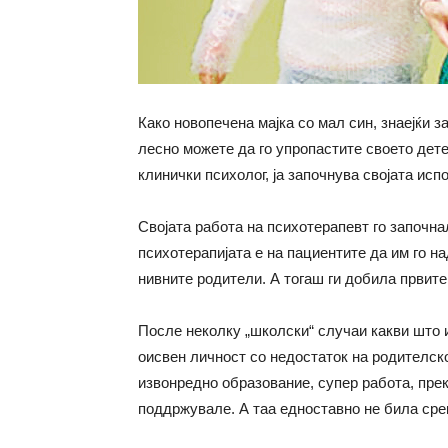
Како новопечена мајка со мал син, знаејќи з
лесно можете да го упропастите своето дет
клинички психолог, ја започнува својата ис
Својата работа на психотерапевт го започна
психотерапијата е на пациентите да им го н
нивните родители. А тогаш ги добила првите
После неколку „школски“ случаи какви што и
оисвен личност со недостаток на родителск
извонредно образование, супер работа, прекр
поддржувале. А таа едноставно не била сре