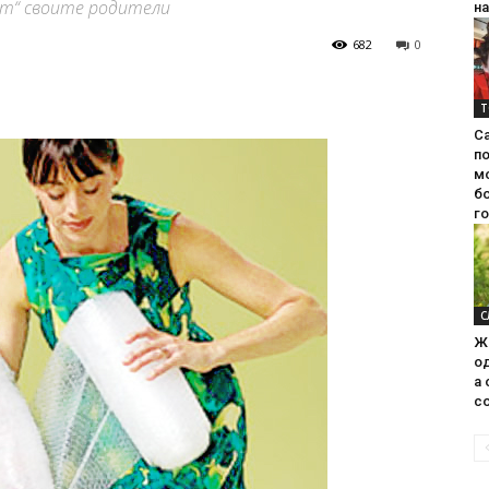
аат“ своите родители
на
682
0
Т
С
п
м
б
г
С
Ж
од
а 
со