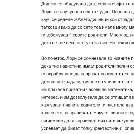
Додека се обидувала да ја сфати својата п
Лори, се случувало нешто чудно. Почнала да
кауч се ределе 20/30-годишници кои страдал
татковци како да со сето тоа имале многу ма
ги „обожуваат“ своите родители. Многу од н
дека се тие секогаш тука за нив. На некои о
Во почеток, Лори се сомневала во нивните п
дека тие навистина имаат родители полни со
ги охрабрувале да направат во животот се ш
домашните задачи, трчале во училиште секог
им плаќале приватни часови по математика,
интерес, и им дозволувале да се отпишат ве
казнуваат нивните родители ги пуштале деца
кршењето на правилата. Накусо, нивните ро
погрижиле да ги спроведат низ сите искуше
успеваат да бидат толку фантастични“, опи