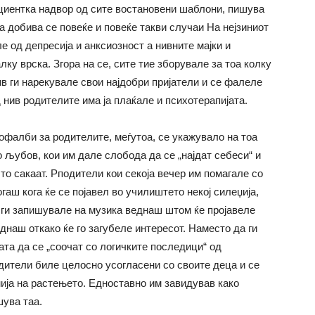
ациентка надвор од сите востановени шаблони, пишува
 добива се повеќе и повеќе такви случаи На нејзиниот
е од депресија и анксиозност а нивните мајки и
лку врска. Згора на се, сите тие зборувале за тоа колку
ив ги нарекувале свои најдобри пријатели и се фалеле
д нив родителите има ја плаќале и психотерапијата.
офалби за родителите, меѓутоа, се укажувало на тоа
 љубов, кои им дале слобода да се „најдат себеси“ и
то сакаат. Рподители кои секоја вечер им помагале со
аш кога ќе се појавел во училиштето некој силеџија,
 ги запишувале на музика веднаш штом ќе пројавеле
днаш откако ќе го загубеле интересот. Наместо да ги
та да се „соочат со логичките последици“ од
дители биле целосно усогласени со своите деца и се
нија на растењето. Едноставно им завидував како
шува таа.