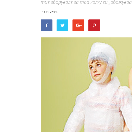
тие зборувале за тоа колку ги „обожув
11/06/2018