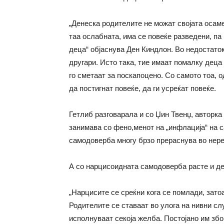
„Денеска родителите не можат својата осаме
таа ослабната, има се повеќе разведени, па 
деца“ објаснува Ден Киндлон. Во недостаток
другари. Исто така, тие имаат помалку деца
го сметаат за поскапоцено. Со самото тоа, 
да постигнат повеќе, да ги усреќат повеќе.
Гетлиб разговарала и со Џин Твенџ, авторка 
занимава со фено,менот на „инфлација“ на 
самодоверба многу брзо прераснува во нереа
А со нарцисоидната самодоверба расте и де
„Нарцисите се среќни кога се помлади, зато
Родителите се ставаат во улога на нивни слу
исполнуваат секоја желба. Постојано им збо