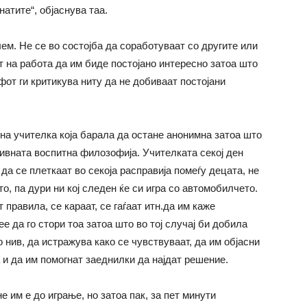
атите“, објаснува таа.
лем. Не се во состојба да соработуваат со другите или
 на работа да им биде постојано интересно затоа што
фот ги критикува ниту да не добиваат постојани
на учителка која барала да остане анонимна затоа што
нивната воспитна филозофија. Учителката секој ден
да се плеткаат во секоја расправија помеѓу децата, не
о, па дури ни кој следен ќе си игра со автомобилчето.
 правила, се караат, се гаѓаат итн.да им каже
е да го стори тоа затоа што во тој случај би добила
о нив, да истражува како се чувствуваат, да им објасни
 и да им помогнат заеднилки да најдат решение.
е им е до играње, но затоа пак, за пет минути