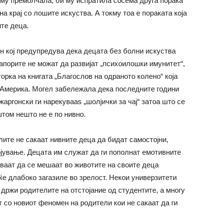
 му премолчала, би му испратила сосема друга порака
на крај со лошите искуства. А токму тоа е пораката која
те деца.
н кој предупредува дека децата без болни искуства
напорите не можат да развијат „психоилошки имунитет“,
орка на книгата „Благослов на одраното колено“ која
 Америка. Могел забележала дека последните години
жаргонски ги нарекувааѕ „шолјички за чај“ затоа што се
том нешто не е по нивно.
ите не сакаат нивните деца да бидат самостојни,
ојување. Децата им служат да ги пополнат емотивните
уваат да се мешаат во животите на своите деца
еќе длабоко загазиле во зрелост. Некои универзитети
 држи родителите на отстојание од студентите, а многу
т со новиот феномен на родители кои не сакаат да ги