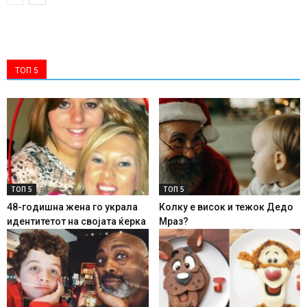
ТОП 5
ТОП 5
ТОП 5
48-годишна жена го украла
Колку е висок и тежок Дедо
идентитетот на својата ќерка
Мраз?