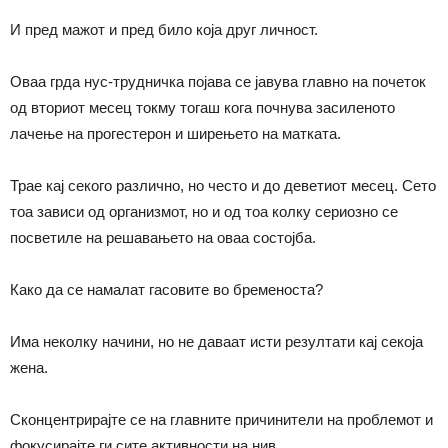
И пред мажот и пред било која друг личност.
Оваа грда нус-трудничка појава се јавува главно на почеток
од вториот месец токму тогаш кога почнува засиленото
лачење на прогестерон и ширењето на матката.
Трае кај секого различно, но често и до деветиот месец. Сето
тоа зависи од организмот, но и од тоа колку сериозно се
посветиле на решавањето на оваа состојба.
Како да се намалат гасовите во бременоста?
Има неколку начини, но не даваат исти резултати кај секоја
жена.
Сконцентрирајте се на главните причинители на проблемот и
фокусирајте ги сите активности на нив.