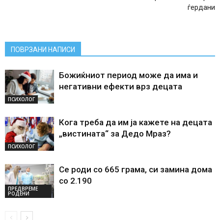
ѓердани
ПОВРЗАНИ НАПИСИ
Божиќниот период може да има и
негативни ефекти врз децата
ПСИХОЛОГ
Кога треба да им ја кажете на децата
„вистината“ за Дедо Мраз?
ПСИХОЛОГ
Се роди со 665 грама, си замина дома
со 2.190
ПРЕДВРЕМЕ
РОДЕНИ