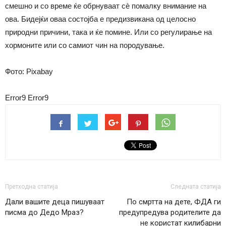
смешно и со време ќе обрнуваат сѐ помалку внимание на
ова. Бидејќи оваа состојба е предизвикана од целосно
природни причини, така и ќе помине. Или со регулирање на
хормоните или со самиот чин на породување.
Фото: Pixabay
Error9
Error9
Претходна статија
Следната статија
Дали вашите деца пишуваат
По смртта на дете, ФДА ги
писма до Дедо Мраз?
предупредува родителите да
не користат килибарни