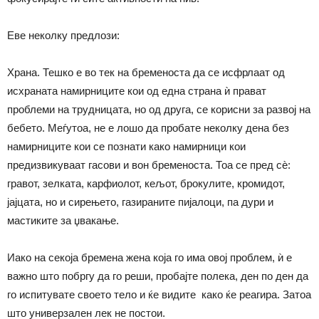
Еве неколку предлози:
Храна. Тешко е во тек на бременоста да се исфрлаат од
исхраната намирниците кои од една страна ѝ прават
проблеми на трудницата, но од друга, се корисни за развој на
бебето. Меѓутоа, не е лошо да пробате неколку дена без
намирниците кои се познати како намирници кои
предизвикуваат гасови и вон бременоста. Тоа се пред сѐ:
гравот, зелката, карфиолот, кељот, брокулите, кромидот,
јајцата, но и сирењето, газираните пијалоци, па дури и
мастиките за џвакање.
Иако на секоја бремена жена која го има овој проблем, ѝ е
важно што побргу да го реши, пробајте полека, ден по ден да
го испитувате своето тело и ќе видите како ќе реагира. Затоа
што универзален лек не постои.