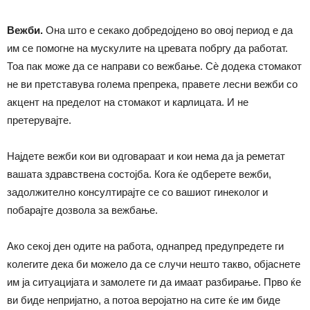
Вежби.
Она што е секако добредојдено во овој период е да
им се помогне на мускулите на цревата побргу да работат.
Тоа пак може да се направи со вежбање. Сѐ додека стомакот
не ви претставува голема препрека, правете лесни вежби со
акцент на пределот на стомакот и карлицата. И не
претерувајте.
Најдете вежби кои ви одговараат и кои нема да ја реметат
вашата здравствена состојба. Кога ќе одберете вежби,
задолжително консултирајте се со вашиот гинеколог и
побарајте дозвола за вежбање.
Ако секој ден одите на работа, однапред предупредете ги
колегите дека би можело да се случи нешто такво, објаснете
им ја ситуацијата и замолете ги да имаат разбирање. Прво ќе
ви биде непријатно, а потоа веројатно на сите ќе им биде