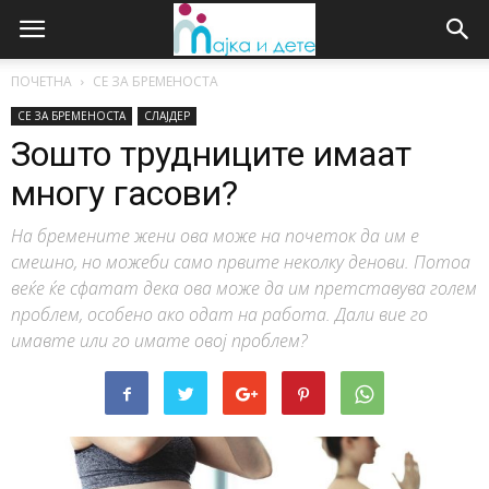
ПОЧЕТНА
СЕ ЗА БРЕМЕНОСТА
СЕ ЗА БРЕМЕНОСТА
СЛАЈДЕР
Зошто трудниците имаат
многу гасови?
На бремените жени ова може на почеток да им е
смешно, но можеби само првите неколку денови. Потоа
веќе ќе сфатат дека ова може да им претставува голем
проблем, особено ако одат на работа. Дали вие го
имавте или го имате овој проблем?