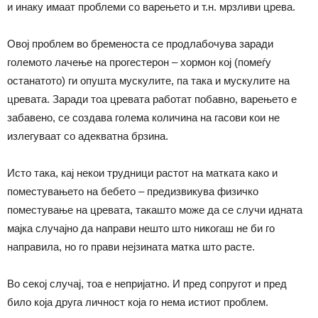
и инаку имаат проблеми со варењето и т.н. мрзливи црева.
Овој проблем во бременоста се продлабочува заради
големото лачење на прогестерон – хормон кој (помеѓу
останатото) ги опушта мускулите, па така и мускулите на
цревата. Заради тоа цревата работат побавно, варењето е
забавено, се создава голема количина на гасови кои не
излегуваат со адекватна брзина.
Исто така, кај некои трудници растот на матката како и
поместувањето на бебето – предизвикува физичко
поместување на цревата, такашто може да се случи идната
мајка случајно да направи нешто што никогаш не би го
направила, но го прави нејзината матка што расте.
Во секој случај, тоа е непријатно. И пред сопругот и пред
било која друга личност која го нема истиот проблем.