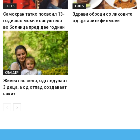
ТОП 5
ТОП 5
Самохран татко посвоил 13-
Здрави оброци со ликовите
годишно момче напуштено
од цртаните филмови
во болница пред две години
СЛАЈДЕР
Живеат во село, одгледуваат
3 деца, а од отпад создаваат
накит...