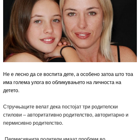
Не е лесно да се воспита дете, а особено затоа што тоа
има голема улога во обликувањето на личноста на
детето
.
Стручњаците велат дека постојат три родителски
стилови – авторитативно родителство, авторитарно и
пермисивно родителство.
„
Пермисивните родители имаат проблем во