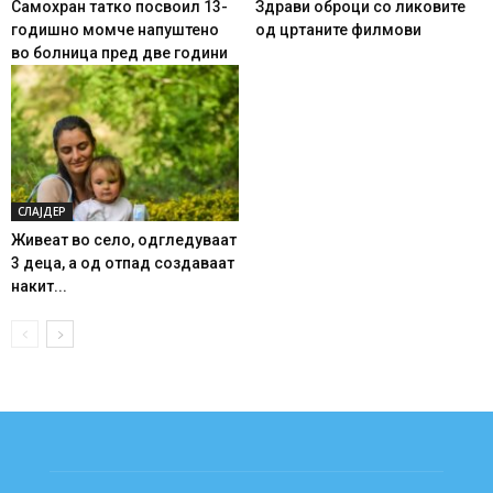
Самохран татко посвоил 13-
Здрави оброци со ликовите
годишно момче напуштено
од цртаните филмови
во болница пред две години
СЛАЈДЕР
Живеат во село, одгледуваат
3 деца, а од отпад создаваат
накит...