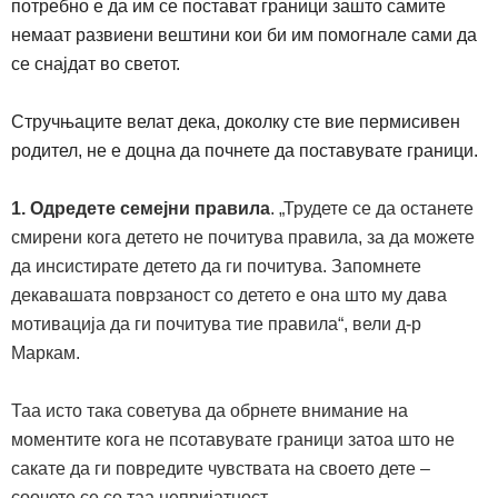
потребно е да им се постават граници зашто самите
немаат развиени вештини кои би им помогнале сами да
се снајдат во светот.
Стручњаците велат дека, доколку сте вие пермисивен
родител, не е доцна да почнете да поставувате граници.
1. Одредете
семејни правила
.
„Трудете се да останете
смирени кога детето не почитува правила, за да можете
да инсистирате детето да ги почитува. Запомнете
декавашата поврзаност со детето е она што му дава
мотивација да ги почитува тие правила“, вели д-р
Маркам.
Таа исто
така советува да обрнете внимание на
моментите кога не псотавувате граници затоа што не
сакате да ги повредите чувствата на своето дете –
соочете се со таа непријатност.