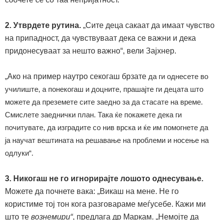
2.
Утврдете рутина
.
„Сите деца сакаат да имаат чувство
на припадност, да чувствуваат дека се важни и дека
придонесуваат за нешто важно“
,
вели Зајхнер.
„
Ако на пример наутро секогаш брзате
да ги однесете во
училиште, а понекогаш и доцните, прашајте ги децата што
можете да преземете сите заедно за да стасате на време
.
Смислете заеднички план. Така ќе покажете дека ги
почитувате, да изградите со нив врска и ќе им помогнете да
ја научат вештината на решавање на проблеми и носење на
одлуки“
.
3. Никогаш не го игнорирајте лошото однесување.
Можете да почнете вака: „Викаш на мене. Не го
користиме тој тон кога разговараме меѓусебе. Кажи ми
што те
вознемири
“
,
предлага др Маркам. „Немојте да