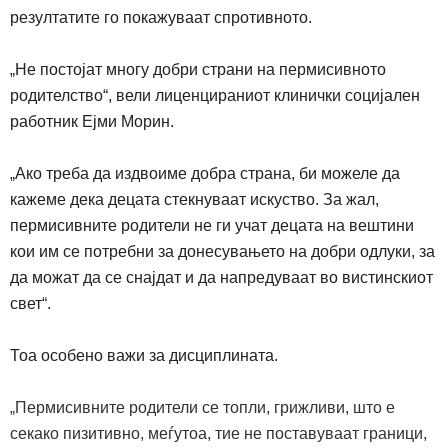
резултатите го покажуваат спротивното.
„
Не постојат многу добри страни на пермисивното
родителство“, вели лиценцираниот клинички социјален
работник Ејми Морин.
„
Ако треба да издвоиме добра страна, би можеле да
кажеме дека децата стекнуваат искуство. За жал,
пермисивните родители не ги учат децата на вештини
кои им се потребни за донесувањето на добри одлуки, за
да можат да се снајдат и да напредуваат во вистинскиот
свет“.
Тоа особено важи за дисциплината.
„
Пермисивните родители се топли, грижливи, што е
секако пизитивно, меѓутоа, тие не поставуваат граници,