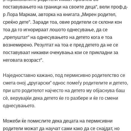
поставувањето на граници на своите деца“, вели проф.д-
р Лора Маркам, авторка на книгата „Мирен родител,
среќно дете“. Заради тоа, овие родители се склони кон
тоа да го игнорираат лошото однесување, да се
„препуштат“ на однесувањето на детето кога е тоа
вознемирено. Резултат на тоа е пред детето да не се
поставуваат никакви очекувања кои се прикладни за
неговата возраст“.
Наједноставно кажано, под пермисивно родителство се
смета оној „другарски“ однос помеѓу родителите и детето,
при што родителот најчесто на детето му објаснува баш
сѐ, верувајќи дека детето ќе го разбере и ќе го смени
однесувањето.
Можеби ќе помислите дека децата на пермисивни
родители можат да научат сами како да се снајдат, но