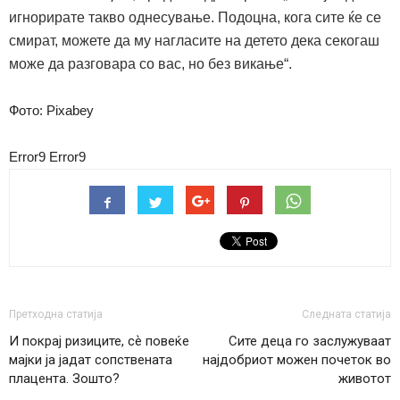
игнорирате такво однесување. Подоцна, кога сите ќе се
смират, можете да му нагласите на детето дека секогаш
може да разговара со вас, но без викање“
.
Фото: Pixabey
Error9
Error9
Претходна статија
Следната статија
И покрај ризиците, сѐ повеќе
Сите деца го заслужуваат
мајки ја јадат сопствената
најдобриот можен почеток во
плацента. Зошто?
животот