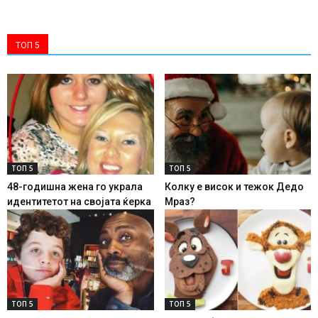
ТОП 5
ТОП 5
ТОП 5
48-годишна жена го украла
Колку е висок и тежок Дедо
идентитетот на својата ќерка
Мраз?
ТОП 5
ТОП 5