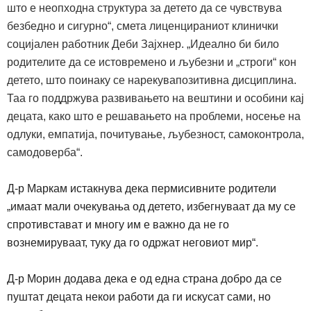
што е неопходна структура за детето да се чувствува
безбедно и сигурно“
,
смета лиценцираниот клинички
социјален работник Деби Зајхнер
.
„Идеално би било
родителите да се истовремено и љубезни и „строги“ кон
детето, што поинаку се нарекувапозитивна дисциплина.
Таа го поддржува развивањето на вештини и особини кај
децата, како што е решавањето на проблеми, носење на
одлуки, емпатија, почитување, љубезност, самоконтрола,
самодоверба“
.
Д-р Маркам истакнува дека пермисивните родители
„имаат мали очекувања од детето, избегнуваат да му се
спротивстават и многу им е важно да не го
вознемируваат, туку да го одржат неговиот мир“.
Д-р Морин додава дека е од една страна добро да се
пуштат децата некои работи да ги искусат сами, но