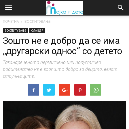
ПОЧЕТНА
ВОСПИТУВАЊЕ
ВОСПИТУВАЊЕ
СЛАЈДЕР
Зошто не е добро да се има
„другарски однос“ со детето
Таканареченото пермисивно или попустливо
родителство не е воопшто добро за децата, велат
стручњаците.