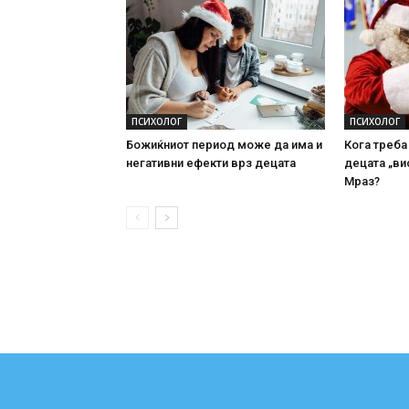
ПСИХОЛОГ
ПСИХОЛОГ
Божиќниот период може да има и
Кога треба
негативни ефекти врз децата
децата „ви
Мраз?