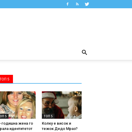
ТОП 5
ОП 5
ТОП 5
-годишна жена го
Колку е висок и
рала идентитетот
тежок Дедо Мраз?