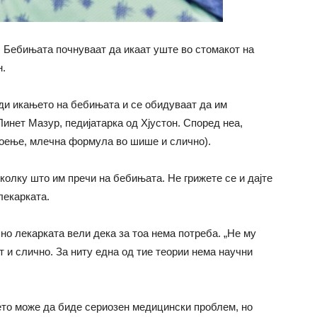
 Бебињата почнуваат да икаат уште во стомакот на
н.
ади икањето на бебињата и се обидуваат да им
 Линет Мазур, педијатарка од Хјустон. Според неа,
доење, млечна формула во шише и слично).
колку што им пречи на бебињата. Не грижете се и дајте
лекарката.
 но лекарката вели дека за тоа нема потреба. „Не му
от и слично. За ниту една од тие теории нема научни
њето може да биде сериозен медицински проблем, но