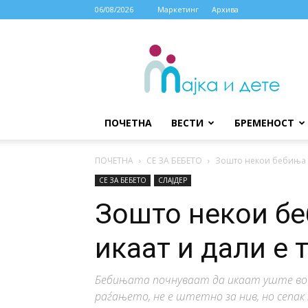
06/08/2026
Маркетинг
Архива
МАЈКА
И
ДЕТЕ
ПОЧЕТНА
ВЕСТИ
БРЕМЕНОСТ
ПОЧЕТНА
СЕ ЗА БЕБЕТО
Зошто некои бебиња п
СЕ ЗА БЕБЕТО
СЛАЈДЕР
Зошто некои бе
икаат и дали е 
Бебињата почнуваат да икаат уште во
раѓањето, не е штетно за нив, но сепак