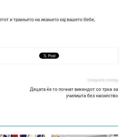
етот и траењето на икањето кај вашето бебе,
Следната статија
Децата ќе го почнат викендот со трка за
училишта без насилство