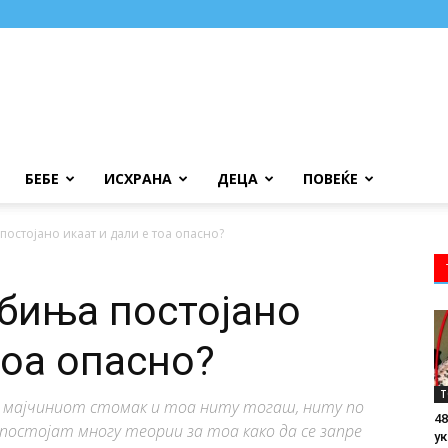
БЕБЕ
ИСХРАНА
ДЕЦА
ПОВЕЌЕ
остојано икаат и дали е тоа опасно?
биња постојано
тоа опасно?
Т
 мајчиниот стомак и тоа ниту тогаш, ниту по
48
 постојат многу теории за тоа како да се запре
ук