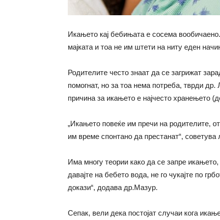
Икањето кај бебињата е сосема вообичаено.
мајката и тоа не им штети на ниту еден начи
Родителите често знаат да се загрижат зар
помогнат, но за тоа нема потреба, тврди др.
причина за икањето е најчесто хранењето (
„Икањето повеќе им пречи на родителите, от
им време спонтано да престанат“, советува 
Има многу теории како да се запре икањето,
давајте на бебето вода, не го чукајте по грб
докази“, додава др.Мазур.
Сепак, вели дека постојат случаи кога ика