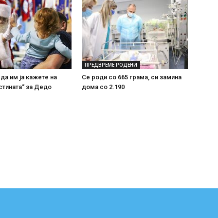
ПРЕДВРЕМЕ РОДЕНИ
 да им ја кажете на
Се роди со 665 грама, си замина
стината“ за Дедо
дома со 2.190