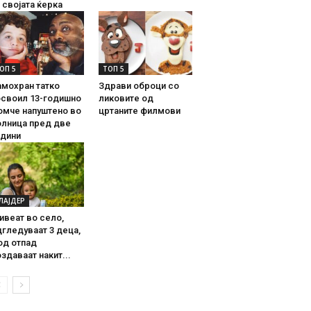
 својата ќерка
ОП 5
ТОП 5
амохран татко
Здрави оброци со
освоил 13-годишно
ликовите од
омче напуштено во
цртаните филмови
олница пред две
одини
ЛАЈДЕР
ивеат во село,
гледуваат 3 деца,
од отпад
здаваат накит...