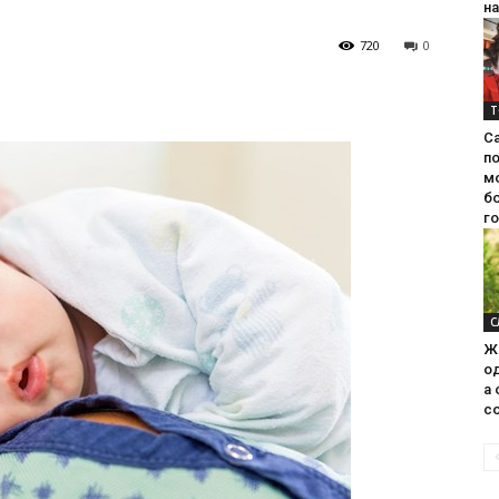
на
720
0
Т
С
п
м
б
г
С
Ж
од
а 
со