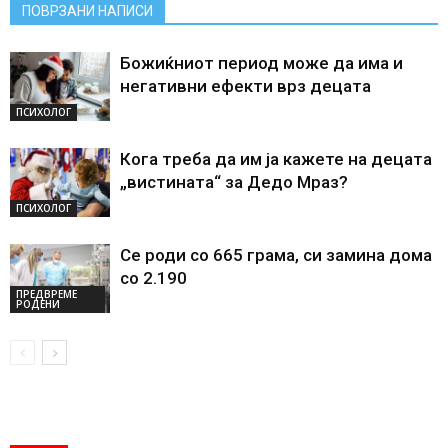
ПОВРЗАНИ НАПИСИ
Божиќниот период може да има и
негативни ефекти врз децата
ПСИХОЛОГ
Кога треба да им ја кажете на децата
„вистината“ за Дедо Мраз?
ПСИХОЛОГ
Се роди со 665 грама, си замина дома
со 2.190
ПРЕДВРЕМЕ
РОДЕНИ