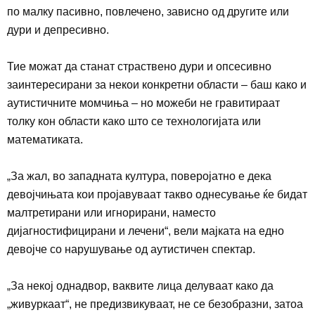
по малку пасивно, повлечено, зависно од другите или
дури и депресивно.
Тие можат да станат страствено дури и опсесивно
заинтересирани за некои конкретни области – баш како и
аутистичните момчиња
–
но можеби не гравитираат
толку кон области како што се технологијата или
математиката
.
„
За жал, во западната култура, поверојатно е дека
девојчињата кои пројавуваат такво однесување ќе бидат
малтретирани или игнорирани, наместо
дијагностифицирани и лечени“, вели мајката на едно
девојче со нарушување од аутистичен спектар.
„
За некој однадвор, ваквите лица делуваат како да
„живуркаат“, не предизвикуваат, не се безобразни, затоа