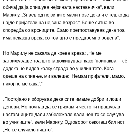
обичај да ја опишува нејзината наставничка“, вели
Марилу. „Знаев од нејзините мали нозе дека и е тешко да
најде пријатели на нејзина возраст. Беше ситна во
споредба со врсниците. Само претпоставував дека тоа
има некаква врска со тоа што е предвремно родена“.
Но Марилу не сакала да крева врева: „Не ме
загрижуваше тоа што ја доживуваат како ’поинаква’ – сé
додека не видов колку страда во училиштето. Кога
одеше на спиење, ми велеше: ’Немам пријатели, мамо,
никој не ме сака’.“
„
Постојано и зборував дека сите имаме добри и лоши
денови. Но почнав да се грижам
и често ги прашував
наставниците дали забележале дали нешто се случува
во училиште“, вели Марилу. Одговорот секогаш бил ист:
„Не се случило ништо“.