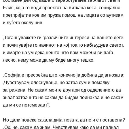
составен дел од вашето заработување за живот“, вели
Елис, која го води проектот на виткана коса, социјално
претпријатие кое им пружа помош на лицата со аутизам
и луѓето околу
нив.
„Тогаш уважете ги
’
различните интереси на вашето дете
и почитувајте го начинот на кој тоа го набљудува светот,
и имајте на ум дека нешто што вам можеби ви паѓа
лесно, нему може да му биде многу тешко.
„Софија е пресреќна што конечно ја добила дијагнозата:
„Чувствувам олеснување, но затоа сум и помалку
загрижена. Не сакам моите другари од одделението да
знаат затоа што не сакам да бидам поинаква и не сакам
да ми се потсмеваат“.
Но дали повеќе сакала дијагнозата да не и е поставена?
„Ох, не, сакам да знам. Чувствувам како да ми паднал