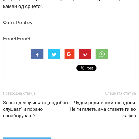
камен од срцето“.
Фото: Pixabey
Error9
Error9
Претходна статија
Следната статија
Зошто девојчињата „подобро
Чудни родителски трендови:
слушаат“ и порано
Не ги галете, ама ставете ги во
прозборуваат?
кафез