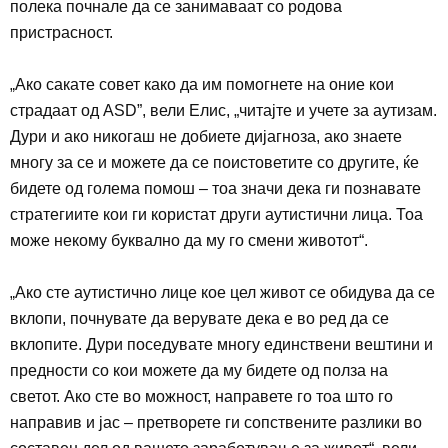
полека почнале да се занимаваат со родова
пристрасност.
„
Ако сакате совет како да им помогнете на оние кои
страдаат од
ASD”,
вели Елис, „читајте и учете за аутизам.
Дури и ако никогаш не добиете дијагноза, ако знаете
многу за се и можете да се поистоветите со другите, ќе
бидете од голема помош
–
тоа значи дека ги познавате
стратегиите кои ги користат други аутистични лица. Тоа
може некому буквално да му го смени животот“.
„
Ако сте аутистично лице кое цел живот се обидува да се
вклопи, почнувате да верувате дека е во ред да се
вклопите. Дури поседувате многу единствени вештини и
предности со кои можете да му бидете од полза на
светот. Ако сте во можност, направете го тоа што го
направив и јас – претворете ги сопствените разлики во