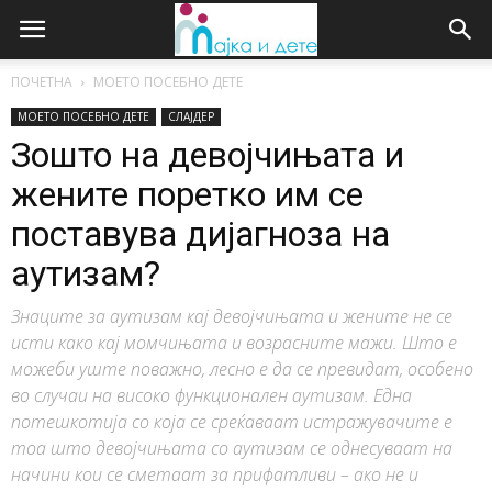
ПОЧЕТНА
МОЕТО ПОСЕБНО ДЕТЕ
МОЕТО ПОСЕБНО ДЕТЕ
СЛАЈДЕР
Зошто на девојчињата и
жените поретко им се
поставува дијагноза на
аутизам?
Знаците за аутизам кај девојчињата и жените не се
исти како кај момчињата и возрасните мажи. Што е
можеби уште поважно, лесно е да се превидат, особено
во случаи на високо функционален аутизам. Една
потешкотија со која се среќаваат истражувачите е
тоа што девојчињата со аутизам се однесуваат на
начини кои се сметаат за прифатливи – ако не и