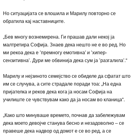
Но ситуацијата се влошила и Марилу повторно се
обратила кај наставниците.
„
Бев многу вознемирена. Ги прашав дали некој ја
малтретира Софија. Знаев дека нешто не е во ред. Но
ми рекоа дека е ’премногу емотивна’ и ’хипер-
сензитивна’. Дури ме обвинија дека сум ја ’разгалила’.“
Марилу и нејзиното семејство се обиделе да сфатат што
им се случува, а сите страдале поради тоа: „На една
пријателка и реков дека кога ја носам Софија на
училиште се чувствувам како да ја носам во кланица“.
„
Како што минуваше времето, почнав да забележувам
дека моето девојче станува бесно и незадоволно – се
правеше дека надвор од домот е се во ред, а се