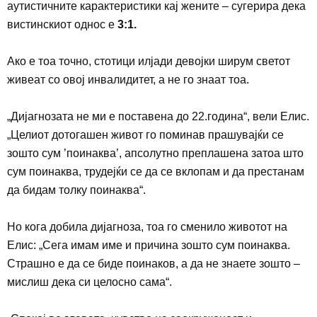
аутистичните карактеристики кај жените – сугерира дека
вистинскиот однос е
3:1.
А
ко е тоа точно, стотици илјади девојки ширум светот
живеат со овој инвалидитет, а не го знаат тоа.
„
Дијагнозата не ми е поставена до 22.година“, вели Елис.
„Целиот дотогашен живот го поминав прашувајќи се
зошто сум ’поинаква
’,
апсолутно преплашена затоа што
сум поинаква, трудејќи се да се вклопам и да престанам
да бидам толку поинаква“.
Но кога добила
дијагноза, тоа го сменило животот на
Елис: „Сега имам име и причина зошто сум поинаква.
Страшно е да се биде поинаков, а да не знаете зошто
–
мислиш дека си целосно сама“.