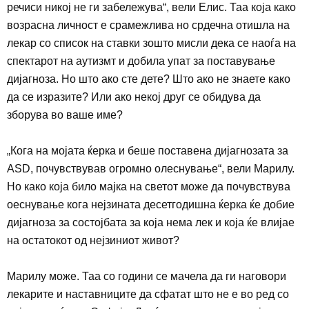
речиси никој не ги забележува“, вели Елис. Таа која како
возрасна личност е срамежлива но срдечна отишла на
лекар со список на ставки зошто мисли дека се наоѓа на
спектарот на аутизмт и добила упат за поставување
дијагноза. Но што ако сте дете? Што ако не знаете како
да се изразите? Или ако некој друг се обидува да
зборува во ваше име?
„
Кога на мојата ќерка и беше поставена дијагнозата
за
ASD
,
почувствував огромно олеснување“, вели Марилу.
Но како која било мајка на светот може да почувствува
оеснување кога нејзината десетгодишна ќерка ќе добие
дијагноза за состојбата за која нема лек и која ќе влијае
на остатокот од нејзиниот живот
?
Марилу може. Таа со години се мачела да ги наговори
лекарите и наставниците да сфатат што не е во ред со