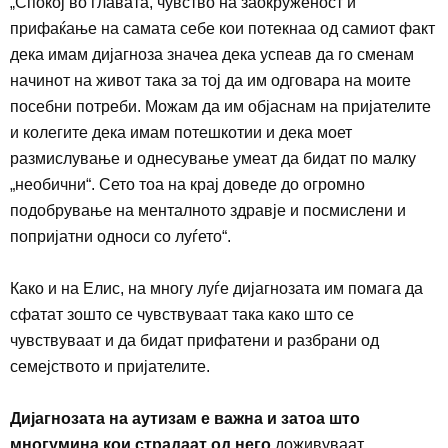
„
Спокој во
главата, чувство на заокруженост и
прифаќање на самата себе кои потекнаа од самиот факт
дека имам дијагноза значеа дека успеав да го сменам
начинот на живот така за тој да им одговара на моите
посебни потреби. Можам да им објаснам на пријателите
и колегите дека имам потешкотии и дека моет
размислување и однесување умеат да бидат по малку
„необични“. Сето тоа на крај доведе до огромно
подобрување на менталното здравје и посмислени и
попријатни односи со луѓето
“.
Како и на Елис, на многу луѓе дијагнозата им помага да
сфатат зошто се чувствуваат така како што се
чувствуваат и да бидат прифатени и разбрани од
семејството и пријателите.
Дијагнозата на аутизам е важна и затоа што
многумина кои страдаат од него
доживуваат