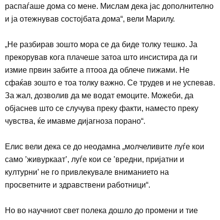
распаѓаше дома со мене. Мислам дека јас дополнително
и ја отежнував состојбата дома“, вели Марилу.
„
Не разбирав зошто мора се да биде толку тешко. Ја
прекорував кога плачеше затоа што инсистира да ги
измие првин забите а птооа да облече пижами. Не
сфаќав зошто е тоа толку важно. Се трудев и не успевав.
За жал, дозволив да ме водат емоците. Можеби, да
објаснев што се случува преку факти, наместо преку
чувства, ќе имавме дијагноза порано“.
Елис вели дека се до неодамна „молчеливите луѓе кои
само ’живуркаат’, луѓе кои се ’вредни, пријатни и
културни’ не го привлекувале вниманието на
просветните и здравствени работници“.
Но во научниот свет полека дошло до промени и тие