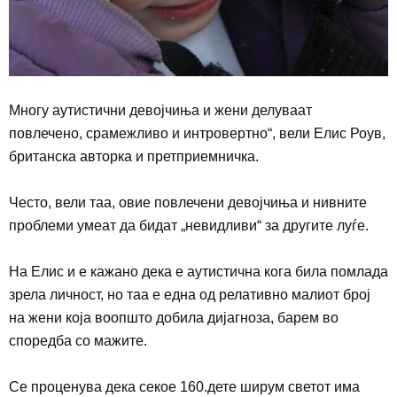
Многу аутистични девојчиња и жени делуваат
повлечено, срамежливо и интровертно“, вели Елис Роув,
британска авторка и претприемничка.
Често, вели таа, овие повлечени девојчиња и нивните
проблеми умеат да бидат „невидливи“ за другите луѓе.
На Елис и е кажано дека е аутистична кога била помлада
зрела личност, но таа е една од релативно малиот број
на жени која воопшто добила дијагноза, барем во
споредба со мажите.
Се проценува дека секое 160.дете ширум светот има