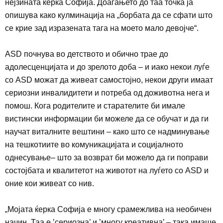
нејзината ќерка Софија. Доаѓањето до таа точка ја
опишува како кулминација на „борбата да се сфати што
се крие зад изразената тага на моето мало девојче“
.
ASD
почнува во детството и обично трае до
адолесценцијата и до зрелото доба – и иако некои луѓе
со
ASD
можат да живеат самостојно, некои други имаат
сериозни инвалидитети и потреба од доживотна нега и
помош. Кога родителите и старателите би имале
вистински информации би можеле да се обучат и да ги
научат виталните вештини – како што се надминување
на тешкотиите во комуникацијата и социјалното
однесување
–
што за возврат би можело да ги поправи
состојбата и квалитетот на животот на луѓето со
ASD
и
оние кои живеат со нив.
„
Мојата ќерка Софија е многу срамежлива на необичен
начин. Таа е ’сериозна’ и ’многу креативна’ – така имаше