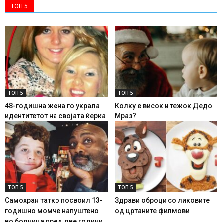
ТОП 5
ТОП 5
ТОП 5
48-годишна жена го украла
Колку е висок и тежок Дедо
идентитетот на својата ќерка
Мраз?
ТОП 5
ТОП 5
Самохран татко посвоил 13-
Здрави оброци со ликовите
годишно момче напуштено
од цртаните филмови
во болница пред две години