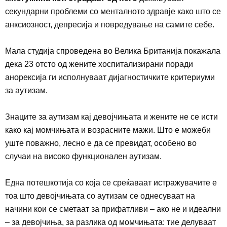
секундарни проблеми со менталното здравје како што се
анксиозност, депресија и повредување на самите себе.
Мала студија спроведена во Велика Британија покажала
дека 23 отсто од жените хоспитализирани поради
анорексија ги исполнуваат дијагностичките критериуми
за аутизам.
Знаците за аутизам кај девојчињата и жените не се исти
како кај момчињата и возрасните мажи. Што е можеби
уште поважно, лесно е да се превидат, особено во
случаи на високо функционален аутизам.
Една потешкотија
со која се среќаваат истражувачите е
тоа што девојчињата со аутизам се однесуваат на
начини кои се сметаат за прифатливи – ако не и идеални
– за девојчиња, за разлика од момчињата: тие делуваат