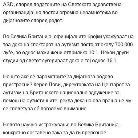
ASD,
според податоците на Светската здравствена
организација, но постои огромна нерамнотежа во
дијагнозите според родот
.
Во Велика Британија, официјалните бројки укажуваат на
тоа дека на спектарот на аутизмт постојат околу
700.000
луѓе, во однос мажи-жени отприлика 10:1. Некои други
студии од светот сугерираат дека е тој однос
16:1.
Но што ако се параметрите за дијагноза родово
пристрасни? Керол Пови, директорката на Центарот за
аутизам на Британското национално здружение за
помош на аутистичните, рекла дека на ова прашање му
се споветува сé поголемо внимание.
Новото научно истражување во Велика Британија –
конкретно составено така за да ги препознае