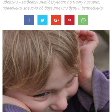
идеални – за девојчиња: делуваат по малку пасивно,
повлечено, зависно од другите или дури и депресивно.