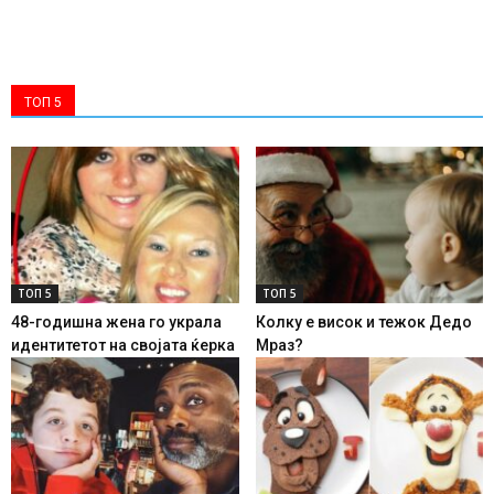
ТОП 5
ТОП 5
ТОП 5
48-годишна жена го украла
Колку е висок и тежок Дедо
идентитетот на својата ќерка
Мраз?