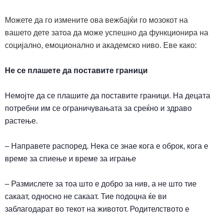
Можете да го измените
ова вежбајќи го мозокот на
вашето дете затоа да може успешно да функционира на
социјално, емоционално и академско ниво. Еве како:
Не се плашете да поставите граници
Немојте да се плашите да поставите граници. На децата
потребни им се ограничувањата за среќно и здраво
растење.
– Направете распоред. Нека се знае кога е оброк, кога е
време за спиење и време за играње
– Размислете за тоа што е добро за нив, а не што тие
сакаат, односно не сакаат. Тие подоцна ќе ви
заблагодарат во текот на животот. Родителството е