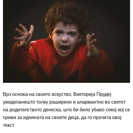
В
рз основа на своето искуство, Викторија Прудеј
увиделанешто толку раширено и алармантно во светот
на родителството денеска, што би било убаво секој кој се
грижи за иднината на своите деца, да го прочита овој
текст
.