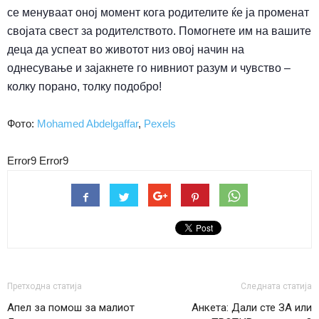
се менуваат оној момент кога родителите ќе ја променат
својата свест за родителството. Помогнете им на вашите
деца да успеат во животот низ овој начин на
однесување и зајакнете го нивниот разум и чувство –
колку порано, толку подобро!
Фото:
Mohamed Abdelgaffar
,
Pexels
Error9
Error9
Претходна статија
Следната статија
Апел за помош за малиот
Анкета: Дали сте ЗА или