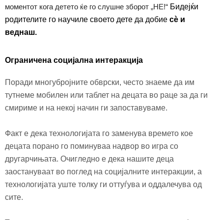
моментот кога детето ќе го слушне зборот „НЕ!“
Б
идејќи
родителите
го
научиле своето дете
да добие
сѐ и
веднаш.
О
граничена социјална интеракција
Поради многубројните обврски, често знаеме да им
тутнеме мобилен или таблет на децата во раце за да ги
смириме и на некој начин ги запоставуваме.
Факт е дека технологијата го заменува времето кое
децата порано го поминуваа надвор во игра со
другарчињата. Очигледно е дека
на
ш
ите
деца
заостануваат
в
о поглед на социјалните интеракции, а
технологијата уште толку ги
от
т
уѓува
и оддалечува од
сите.