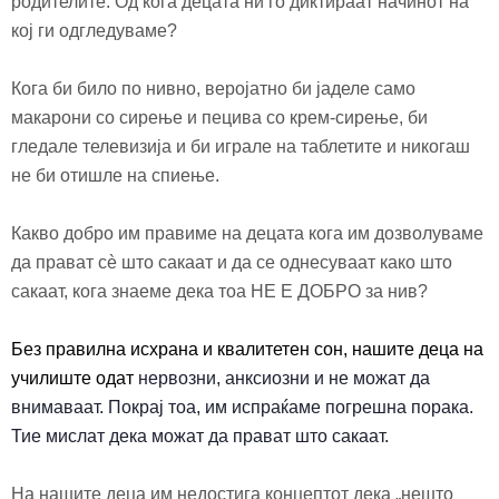
родителите. Од кога децата ни го диктираат начинот на
кој ги одгледуваме?
Кога би било по нивно,
веројатно би
ј
адел
е само
макарони с
о
сирење и пецива со крем-сирење, би
гледале телевизија и би играле на таблетите
и никогаш
не би отишле
на
спиење.
Какво добро им правиме на децата кога им дозволуваме
да прават сè што сакаат и да се однесуваат како што
сакаат, кога знаеме дека тоа НЕ Е ДОБРО за нив?
Без правилна исхрана и квалитетен сон, нашите деца на
училиште одат
нервозни, анксиозни и не можат да
внимаваат. Покрај тоа, им испраќаме погрешна порака.
Тие мислат дека можат да прават што сакаат.
На нашите деца им недостига концептот дека „нешто