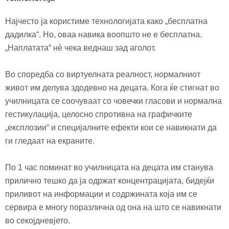
Најчесто ја користиме технологијата како „бесплатна
дадилка“. Но, оваа навика воопшто не е бесплатна.
„Наплатата“ нè чека веднаш зад аголот.
Во споредба со виртуелната реалност, нормалниот
живот им делува
здодевно
на децата. Кога ќе стигнат во
училницата се соочуваат со човечки гласови и нормална
гестикулација, целосно спротивна на графичките
„експлозии“ и специјалните ефекти кои се навикнати да
ги гледаат на екраните.
По 1 час поминат во училницата на децата им станува
прилично тешко да ја одржат концентрацијата, бидејќи
приливот на информации и содржината која им се
сервира е многу поразлична
од
она на што се навикнати
во
секојднев
ј
ето
.