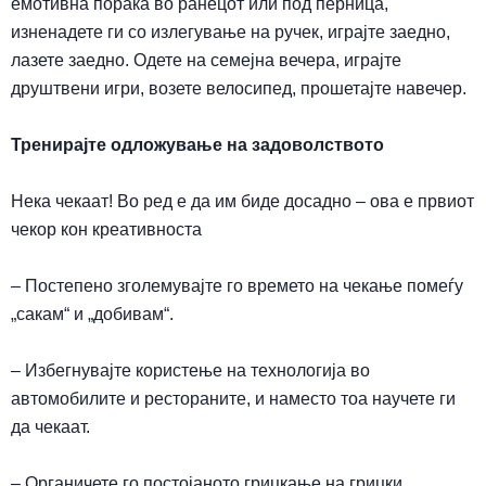
емотивна порака во ранецот или под перница,
изненадете ги со излегување на ручек, играјте заедно,
лазете заедно. Одете на семејна вечера, играјте
друштвени игри, возете велосипед, прошетајте навечер.
Тренирајте одложување на задоволството
Нека чекаат! Во ред е да им биде досадно – ова е првиот
чекор кон креативноста
– Постепено зголемувајте го времето на чекање помеѓу
„сакам“ и „добивам“.
– Избегнувајте користење на технологија во
автомобилите и рестораните, и наместо тоа научете ги
да чекаат.
– Органичете го постојаното грицкање на грицки.