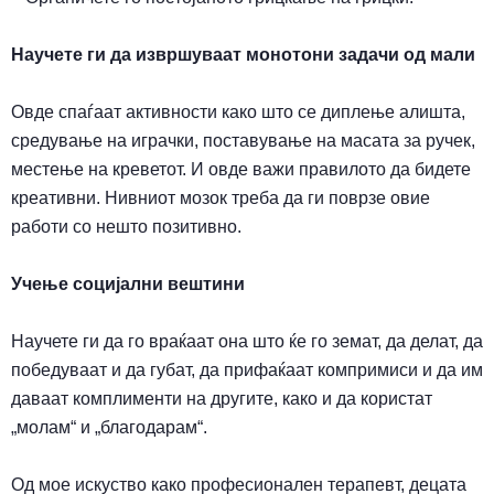
Научете ги да извршуваат монотони задачи
од мали
Овде спаѓаат активности како што се диплење алишта,
средување на играчки, поставување на масата за ручек,
местење на креветот. И овде важи правилото да бидете
креативни.
Н
ивниот мозок
треба да
ги поврзе овие
работи со нешто позитивно.
Учење социјални вештини
Научете ги да го враќаат она што ќе го земат, да делат, да
победуваат и да губат, да прифаќаат компримиси и да им
даваат комплименти на другите, како и да користат
„молам“ и „благодарам“.
Од мое искуство како професионален терапевт, децата