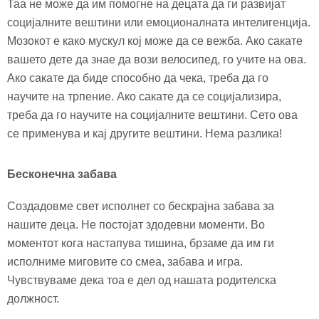
Таа не може да им помогне на децата да ги развијат
социјалн
ите вештини или емоционалната интелигенција.
Мозокот е како мускул кој може да се вежба. Ако сакате
вашето дете да знае да вози велосипед, го учите на ова.
Ако сакате да биде способно да чека, треба да го
научите на трпение. Ако сакате да се социјализира,
треба да го научите на социјалните вештини. Сето ова
се применува и кај другите вештини. Нема разлика!
Б
есконечна забава
Создадовме свет исполнет со бескрајна забава за
нашите деца. Не постојат
з
до
дев
ни
моменти. Во
моментот кога настапува тишина, брзаме да им ги
исполниме миговите со смеа, забава и игра.
Чувствуваме дека тоа е дел од нашата родителска
должност.