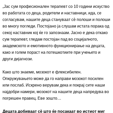
„
Јас сум професионален терапевт со 10 години искуство
во работата со деца, родител
и
и наставници,
ида, се
согласувам, нашите деца стануваат сѐ полоши
и полоши
во многу
погледи
.
Постојано ја слушам истата порака
од
секој наставник
кој ќе го запознаам. Јасно е дека откако
сум терапевт, гледам постојан пад во
социјалното,
академското и емотивното функционирање на децата,
како и
голем по
раст
на
потешкотиите при учењето и
други дијагнози.
Како што знаеме, мозокот е флексибилен.
Опкружувањето може да го направи мозокот посилен
или послаб. Искрено верувам дека и покрај сите наши
најдобри намери, мозокот на нашите деца напредува во
погрешен правец. Еве зошто…
Децата добиваат с
ѐ
ш
т
о
ќе посакаат
во
истиот
м
иг