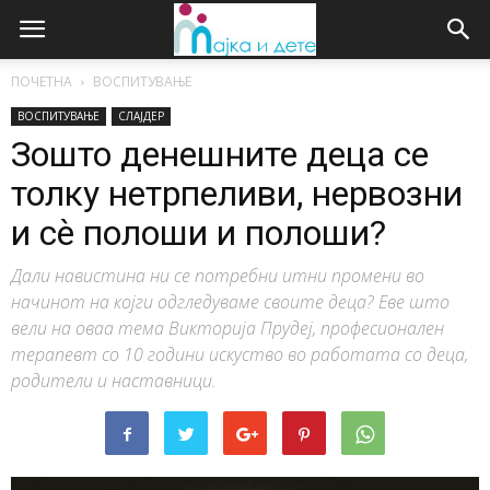
ПОЧЕТНА
ВОСПИТУВАЊЕ
ВОСПИТУВАЊЕ
СЛАЈДЕР
Зошто денешните деца се
толку нетрпеливи, нервозни
и сѐ полоши и полоши?
Дали навистина ни се потребни итни промени во
начинот на којги одгледуваме своите деца? Еве што
вели на оваа тема Викторија Прудеј, професионален
терапевт со 10 години искуство во работата со деца,
родители и наставници.