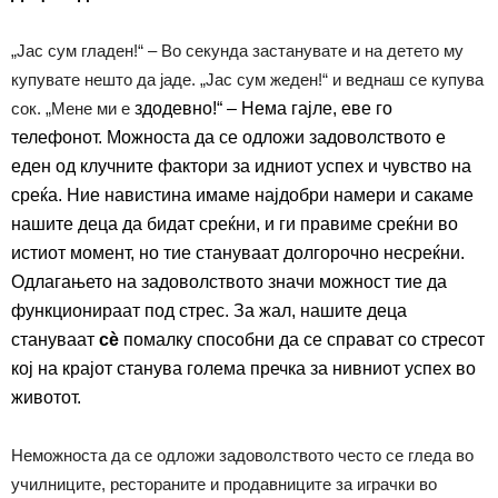
„Јас сум гладен!“ – Во секунда застанувате и на детето му
купувате нешто да јаде. „Јас сум жеден!“ и веднаш се купува
сок. „Мене ми е
здодев
но!“ – Нема гајле, еве го
телефонот. Можноста да се одложи задоволството е
еден од клучните фактори за идниот успех и чувство на
среќа. Ние навистина имаме најдобри намери и сакаме
нашите деца да бидат
с
ре
ќни
, и ги правиме среќни во
истиот момент, но тие стануваат долгорочно несреќни.
Одлагањето на задоволството значи можност тие да
функционираат под стрес. За жал, нашите деца
стануваат
с
ѐ
помалку способни да се справат со стресот
кој на крајот станува голема пречка за нивниот успех во
животот.
Неможноста да се одложи задоволството често се гледа во
училниците, рестораните и продавниците за играчки во