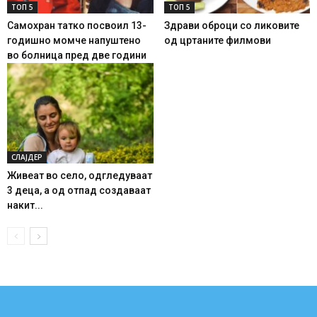
ТОП 5
ТОП 5
Самохран татко посвоил 13-
Здрави оброци со ликовите
годишно момче напуштено
од цртаните филмови
во болница пред две години
СЛАЈДЕР
Живеат во село, одгледуваат
3 деца, а од отпад создаваат
накит...