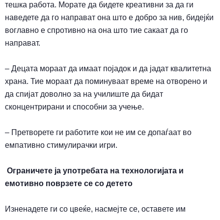
тешка работа. Морате да бидете креативни за да ги
наведете да го направат она што е добро за нив, бидејќи
воглавно е спротивно на она што тие сакаат да го
направат.
– Децата мораат да имаат појадок и да јадат квалитетна
храна. Тие мораат да поминуваат време на отворено и
да спијат доволно за на училиште да бидат
сконцентрирани и способни за учење.
– Претворете ги работите кои не им се допаѓаат во
емпативно стимулирачки игри.
Ограничете ја употребата на
технологија
та
и
емотивно поврзете се со детето
Изненадете ги со цвеќе, насмејте се, оставете им