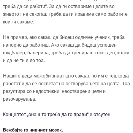
треба да се работи“. За да ги оствариме целите во
животот, не секогаш треба да ги правиме само работите
кои ги сакаме.
На пример, ако сакаш да бидеш одличен ученик, треба
напорно да работиш. Ако сакаш да бидеш успешен
фудбалер, балерина, треба да тренираш секој ден, колку
и да не ти е до тоа.
Нашите деца можеби знаат што сакаат, но им е тешко да
работат и да се посветат на остварувањето на целта. Тоа
резултира со недостижни, неостварени цели и
разочарувањ
а
.
Концептот „она што треба да го прави“ е отсутен.
Вежбајте го нивниот мозок.