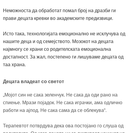
Неможноста да обработат помал број на дразби ги
прави децата кревки во академските предизвици.
Исто така, технологијата емоционално не исклучува од
нашите деца и од семејството. Мозокот на децата
најмногу се храни со родителската емоционална
достапност. За жал, постепено ги лишуваме децата од
таа храна.
Д
ецата владеат со светот
„
Мојот син не сака зеленчук. Не сака да оди рано на
спиење. Мрази појадок. Не сака играчки, ама одлично
работи на
ајпод
. Не сака сама да се облекува“.
Терапевтот потврдува дека ова постојано го слуша од