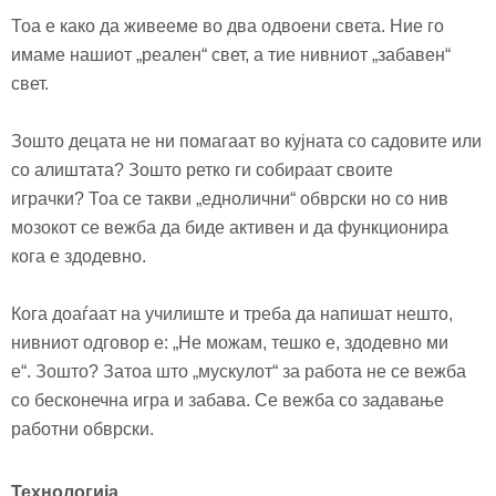
Тоа е како да живееме во два одвоени света. Ние го
имаме нашиот „реален“ свет, а тие нивниот „забавен“
свет.
Зошто децата не ни помагаат во кујната со садовите или
со алиштата? Зошто ретко ги собираат своите
играчки? Тоа се такви „еднолични“ обврски но со нив
мозокот се вежба да биде активен и да функционира
кога е здодевно
.
Кога доаѓаат на училиште и треба да напишат нешто,
нивниот одговор е: „Не можам, тешко е,
з
до
девно
ми
е“. Зошто? Затоа што „мускулот“ за работа не се вежба
со бесконечна игра и забава. Се
вежба со задавање
работни обврски
.
Технологија