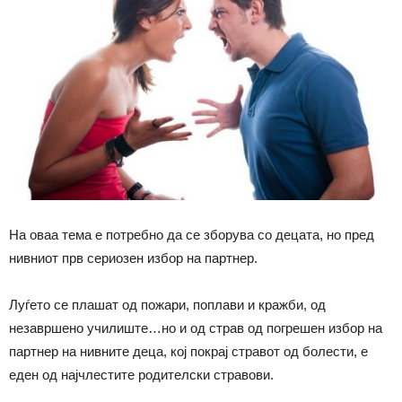
На оваа тема е потребно да се зборува со децата, но пред
нивниот прв сериозен избор на партнер.
Луѓето се плашат од пожари, поплави и кражби, од
незавршено училиште…но и од страв од погрешен избор на
партнер на нивните деца, кој покрај стравот од болести, е
еден од најчлестите родителски стравови.