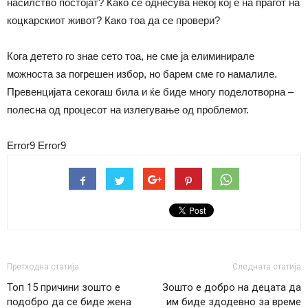
насилство постојат? Како се однесува некој кој е на прагот на
коцкарскиот живот? Како тоа да се провери?
Кога детето го знае сето тоа, не сме ја елиминирале
можноста за погрешен избор, но барем сме го намалиле.
Превенцијата секогаш била и ќе биде многу поделотворна –
полесна од процесот на излегување од проблемот.
Error9
Error9
Претходна статија
Следната статија
Топ 15 причини зошто е
Зошто е добро на децата да
подобро да се биде жена
им биде здодевно за време