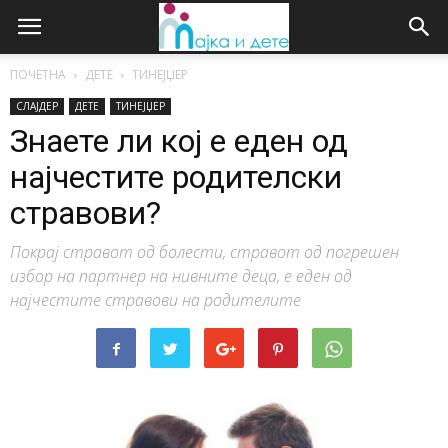
ПОЧЕТНА
ДЕТЕ
ТИНЕЈЏЕР
СЛАЈДЕР
ДЕТЕ
ТИНЕЈЏЕР
Знаете ли кој е еден од
најчестите родителски
стравови?
Покрај стравот од болести, стравот од погрешен
избор на партнер на нивните деца, е еден од
најчестите стравови на родителите