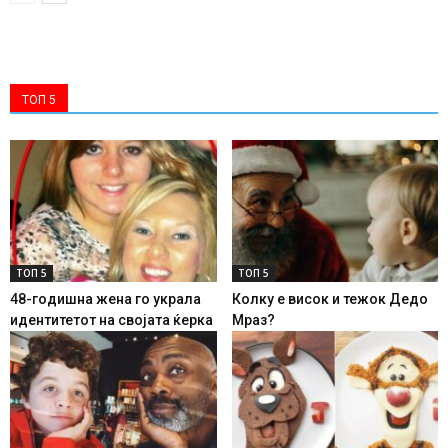
ТОП 5
ТОП 5
ТОП 5
48-годишна жена го украла
Колку е висок и тежок Дедо
идентитетот на својата ќерка
Мраз?