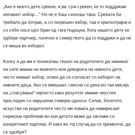
„Ако е моето дете среќно, и јас сум среќен, ќе го поддржам
неговиот избор…“ Но не е баш секогаш така. Среќата би
требало да потрае, а со погрешен избор, таа е краткотрајна и
со себе носи цел бран од тага подоцна. Кога нашето дете ќе
одбере партнер, логично е семејството да го поддржи и да не
се меша во изборот.
Колку и да им е понекогаш тешко на родителите да замижат
на сите маани на момчето или девојката на нивното дете,
често немаат избор, освен да се согласат со изборот на
нивните деца. Ако се вмешаат, свесни се дека во таа мисија
на „спасување“ најчесто како резултат имаме неуспех
проследен со нарушени семејни односи. Сепак, богатото
искуство на родителите често им помага да намирисаат
сериозни проблеми во кои детето може да заглави со
конкретниот партнер. И како во тој случај да се премолчи, да
се одобри?