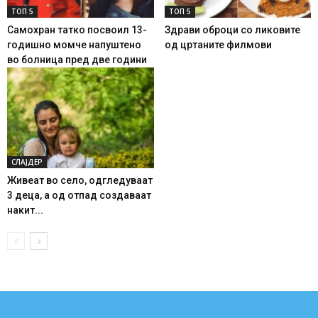
ТОП 5
ТОП 5
Самохран татко посвоил 13-
Здрави оброци со ликовите
годишно момче напуштено
од цртаните филмови
во болница пред две години
СЛАЈДЕР
Живеат во село, одгледуваат
3 деца, а од отпад создаваат
накит...