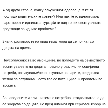
А од друга страна, колку вљубениот адолесцент ќе ги
послуша родителските совети? Или пак ќе го идеализира
паретнерот и иднината, туркајќи ги под тепих евентуалните
предзнаци за идните проблеми?
Значи, разговоруте на оваа тема, мора да се почнат со
децата на време.
Неусогласеноста во амбициите, во погледите на семејството,
воспитувањето на децата, премногу различлни социјални
потреби, почитување/непочитување на парите, нееднаква
желба за патувања…сето тоа се потенцијални проблеми во
врската.
За наведените и слични теми е потребно незадолжително да
се зборува со децата, но пред нивниот прв сериозен избор на