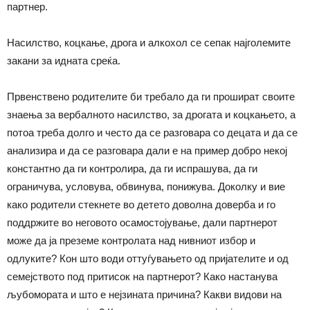
партнер.
Насилство, коцкање, дрога и алкохол се сепак најголемите
закани за идната среќа.
Првенствено родителите би требало да ги прошират своите
знаења за вербалното насилство, за дрогата и коцкањето, а
потоа треба долго и често да се разговара со децата и да се
анализира и да се разговара дали е на пример добро некој
константно да ги контролира, да ги испрашува, да ги
ограничува, условува, обвинува, понижува. Доколку и вие
како родители стекнете во детето доволна доверба и го
поддржите во неговото осамостојување, дали партнерот
може да ја преземе контролата над нивниот избор и
одлуките? Кон што води оттуѓувањето од пријателите и од
семејството под притисок на партнерот? Како настанува
љубомората и што е нејзината причина? Какви видови на