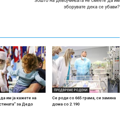
Зошто на девојчињата не смеете да им
зборувате дека се убави?
ПРЕДВРЕМЕ РОДЕНИ
 да им ја кажете на
Се роди со 665 грама, си замина
стината“ за Дедо
дома со 2.190