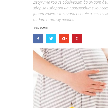
Двојките кои се обидуваат да имаат де
збор за изборот на производите кои сек
јадат големи количини овошје и зеленчук
бидат помалку плодни.
06/06/2018