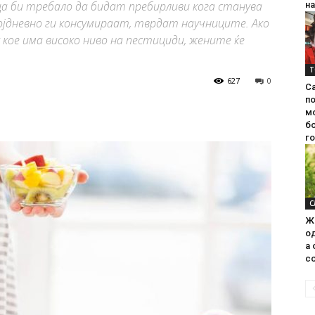
ца би требало да бидат пребирливи кога станува
на
ојдневно ги консумираат, тврдат научниците. Ако
 кое има високо ниво на пестициди, жените ќе
Т
627
0
С
п
м
б
г
С
Ж
од
а 
со