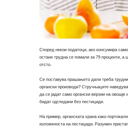
Според некои податоци, ако консумира само
остане трудна се помали за 79 проценти, а 
отсто.
Се поставува прашањето дали треба трудниц
органски производи? Стручњаците наведуваа
да се јадат само органски верзии на овошје
бидат одгледани без пестициди.
На пример, органската храна како портокали
изложеноста на пестициди. Разумен пристап