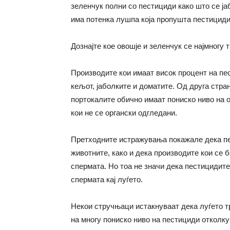
зеленчук полни со пестициди како што се јаб
има потенка лушпа која пропушта пестициди
Дознајте кое овошје и зеленчук се најмногу 
Производите кои имаат висок процент на пест
кељот, јаболките и доматите. Од друга стран
портокалите обично имаат пониско ниво на о
кои не се органски одгледани.
Претходните истражувања покажале дека пе
животните, како и дека производите кои се 
спермата. Но тоа не значи дека пестицидите
спермата кај луѓето.
Некои стручњаци истакнуваат дека луѓето т
на многу пониско ниво на пестициди отколку