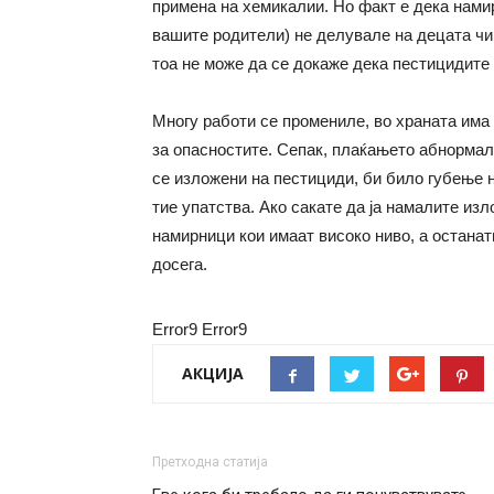
примена на хемикалии. Но факт е дека намир
вашите родители) не делувале на децата чи
тоа не може да се докаже дека пестицидите 
Многу работи се промениле, во храната има
за опасностите. Сепак, плаќањето абнормалн
се изложени на пестициди, би било губење н
тие упатства. Ако сакате да ја намалите из
намирници кои имаат високо ниво, а останат
досега.
Error9
Error9
АКЦИЈА
Претходна статија