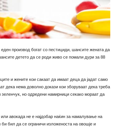
 еден производ богат со пестициди, шансите жената да
шансите детето да се роди живо се помали дури за 88
ите и жените кои сакаат да имаат деца да јадат само
т дека нема доволно докази кои зборуваат дека треба
 и зеленчук, но одредени намирници секако мораат да
 или авокада не е најдобар наќин за намалување на
 би бил да се ограничи изложеноста на овошје и