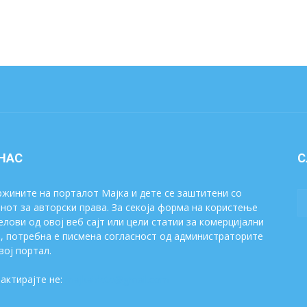
 НАС
С
жините на порталот Мајка и дете се заштитени со
нот за авторски права. За секоја форма на користење
елови од овој веб сајт или цели статии за комерцијални
, потребна е писмена согласност од администраторите
вој портал.
актирајте не:
majkaidete@gmail.com