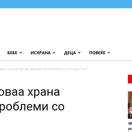
БЕБЕ
ИСХРАНА
ДЕЦА
ПОВЕЌЕ
оваа храна предизвикува проблеми со плодноста?
оваа храна
роблеми со
Т
48
ук