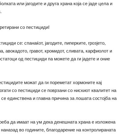
олката или јагодите и друга храна која се јаде цела и
.
третирани со пестициди!
ициди се: спанаќот, јагодите, пиперките, грозјето,
а, авокадото, гравот, кромидот, сливата, карфиолот и
статоци од пестициди па можете да ги јадете и оние
стицидите можат да ги пореметат хормоните кај
богати со пестициди се поврзани со нискиот квалитет на
 се единствена и главна причина за лошата состојба на
реба да имаат на ум дека денешната храна е изложена
 наназад во годините, благодарение на контролираната