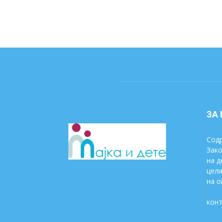
ЗА
Содр
Зако
на д
цели
на о
конт