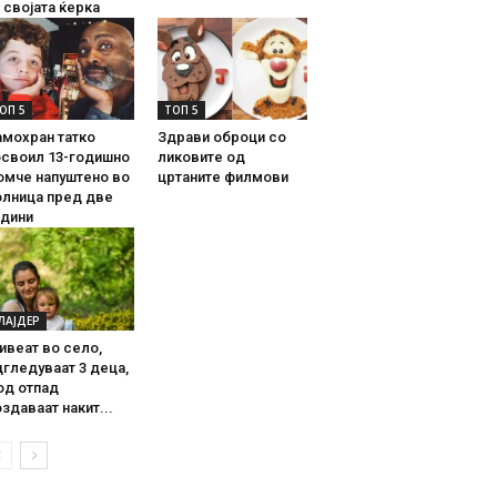
 својата ќерка
ОП 5
ТОП 5
амохран татко
Здрави оброци со
освоил 13-годишно
ликовите од
омче напуштено во
цртаните филмови
олница пред две
одини
ЛАЈДЕР
ивеат во село,
гледуваат 3 деца,
од отпад
здаваат накит...