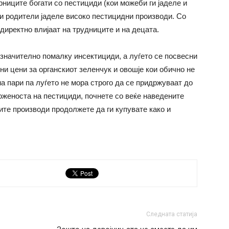
ниците богати со пестициди (кои можеби ги јаделе и
и родители јаделе високо пестицидни производи. Со
директно влијаат на трудниците и на децата.
 значително помалку инсектициди, а луѓето се посвесни
и цени за органскиот зеленчук и овошје кои обично не
а пари па луѓето не мора строго да се придржуваат до
ложеноста на пестициди, почнете со веќе наведените
ите производи продолжете да ги купувате како и
Следната статија