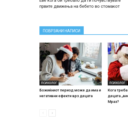
Еве кога би требало да ги почувствувате
првите движења на бебето во стомакот
ПОВРЗАНИ НАПИСИ
ПСИХОЛОГ
ПСИХОЛОГ
Божиќниот период може да има и
Кога треба
негативни ефекти врз децата
децата „ви
Мраз?