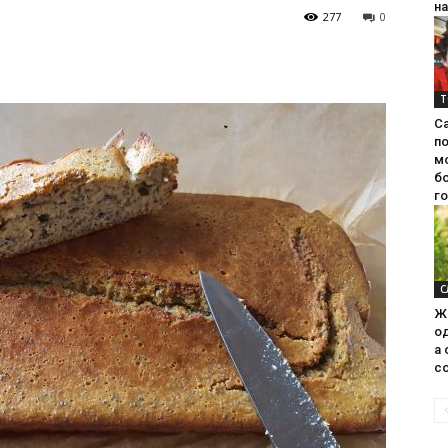
на
277
0
Т
С
п
м
б
г
С
Ж
од
а 
со