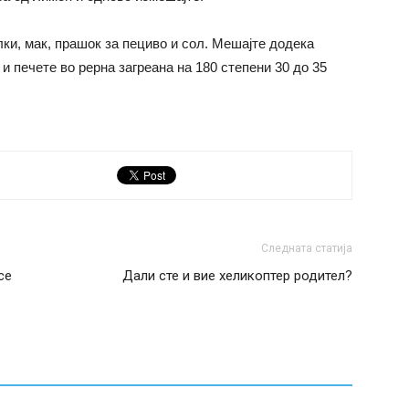
ки, мак, прашок за пециво и сол. Мешајте додека
 и печете во рерна загреана на 180 степени 30 до 35
Следната статија
се
Дали сте и вие хеликоптер родител?