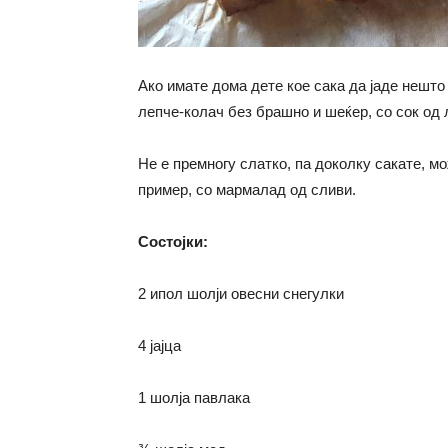
Ако имате дома дете кое сака да јаде нешто 
лепче-колач без брашно и шеќер, со сок од 
Не е премногу слатко, па доколку сакате, м
пример, со мармалад од сливи.
Состојки:
2 ипол шолји овесни снегулки
4 јајца
1 шолја павлака