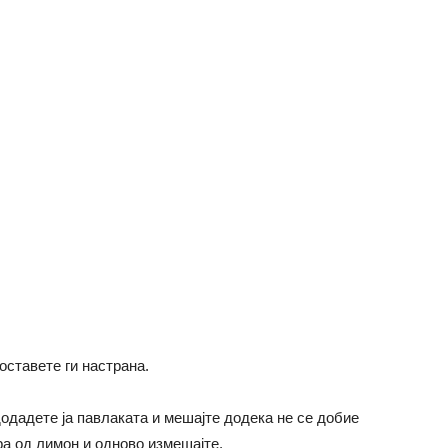
оставете ги настрана.
додадете ја павлаката и мешајте додека не се добие
ра од лимон и одново измешајте.