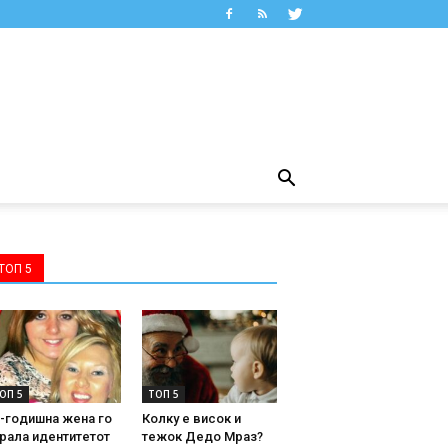
ТОП 5
ОП 5
ТОП 5
-годишна жена го
Колку е висок и
рала идентитетот
тежок Дедо Мраз?