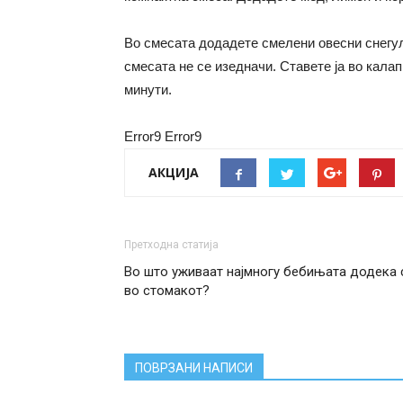
Во смесата додадете смелени овесни снегул
смесата не се изедначи. Ставете ја во калап
минути.
Error9
Error9
АКЦИЈА
Претходна статија
Во што уживаат најмногу бебињата додека 
во стомакот?
ПОВРЗАНИ НАПИСИ