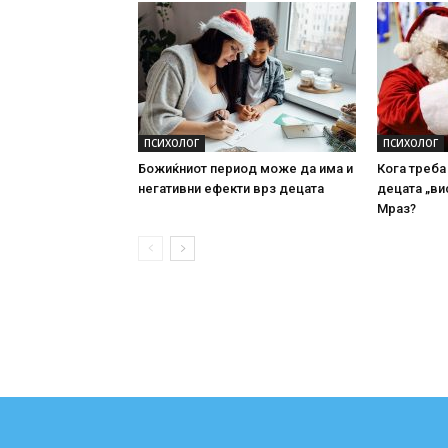
ПСИХОЛОГ
ПСИХОЛОГ
Божиќниот период може да има и
Кога треба
негативни ефекти врз децата
децата „ви
Мраз?