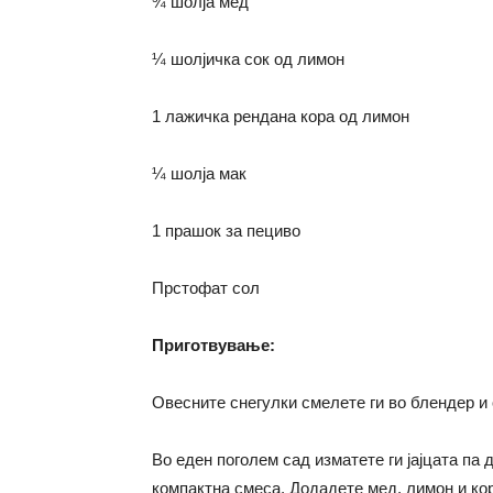
¾ шолја мед
¼ шолјичка сок од лимон
1 лажичка рендана кора од лимон
¼ шолја мак
1 прашок за пециво
Прстофат сол
Приготвување
:
Овесните снегулки смелете ги во блендер и 
Во еден поголем сад изматете ги јајцата па 
компактна смеса. Додадете мед, лимон и ко