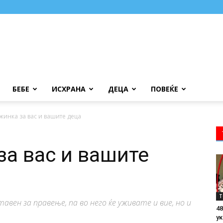
БЕБЕ
ИСХРАНА
ДЕЦА
ПОВЕЌЕ
жинка за вас и вашите деца
за вас и вашите
Т
тавен за правење, па во него ќе уживате и вие, но и
48
ук