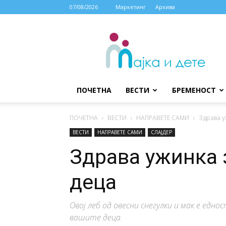
07/08/2026
Маркетинг
Архива
МАЈКА
И
ДЕТЕ
ПОЧЕТНА
ВЕСТИ
БРЕМЕНОСТ
ПОЧЕТНА
ВЕСТИ
НАПРАВЕТЕ САМИ
Здрава у
ВЕСТИ
НАПРАВЕТЕ САМИ
СЛАЈДЕР
Здрава ужинка 
деца
Овој леб од овесни снегулки и мак е еднос
вашите деца.