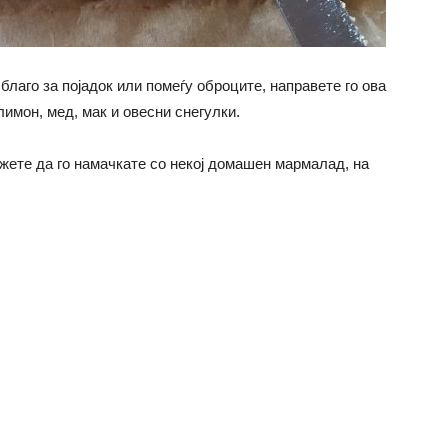
благо за појадок или помеѓу оброците, направете го ова
лимон, мед, мак и овесни снегулки.
ожете да го намачкате со некој домашен мармалад, на