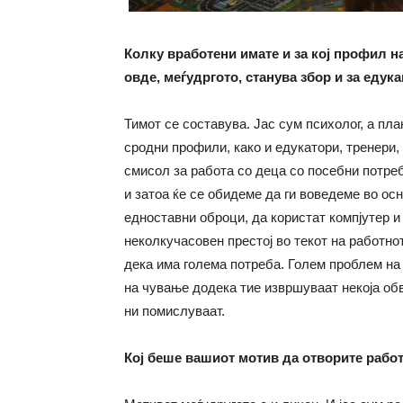
Колку вработени имате и за кој профил на
овде, меѓудргото, станува збор и за едук
Тимот се составува. Јас сум психолог, а пл
сродни профили, како и едукатори, тренери,
смисол за работа со деца со посебни потре
и затоа ќе се обидеме да ги воведеме во осн
едноставни оброци, да користат компјутер 
неколкучасовен престој во текот на работно
дека има голема потреба. Голем проблем на
на чување додека тие извршуваат некоја обв
ни помислуваат.
Кој беше вашиот мотив да отворите работ