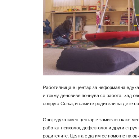
Работилница е центар за неформална едукац
и токму деновиве почнува со работа. Зад ово
сопруга Соња, и самите родители на дете со
Овој едукативен центар е замислен како мес
работат психолог, дефектолог и други стручн
родителите. Целта е да им се помогне на ов