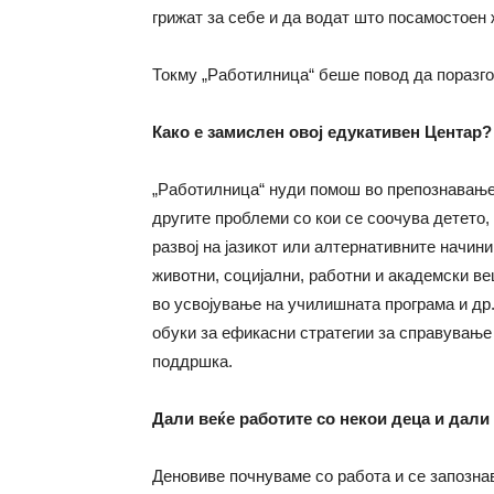
грижат за себе и да водат што посамостоен 
Токму „Работилница“ беше повод да поразго
Како е замислен овој едукативен Центар?
„Работилница“ нуди помош во препознавање
другите проблеми со кои се соочува детето,
развој на јазикот или алтернативните начин
животни, социјални, работни и академски в
во усвојување на училишната програма и др
обуки за ефикасни стратегии за справување
поддршка.
Дали веќе работите со некои деца и дали
Деновиве почнуваме со работа и се запозна