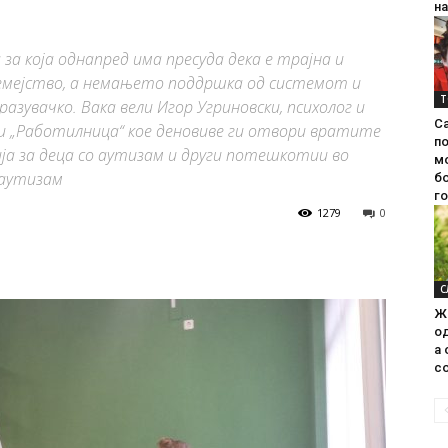
на
а која однапред има пресуда дека е трајна и
семејство, а немањето поддршка од системот и
Т
азувачко. Вака вели Игор Угриновски, психолог и
С
и „Работилница“ кое деновиве ги отвори вратите
п
ја за деца со аутизам и други потешкотии во
м
 аутизам
б
г
1279
0
С
Ж
од
а 
со