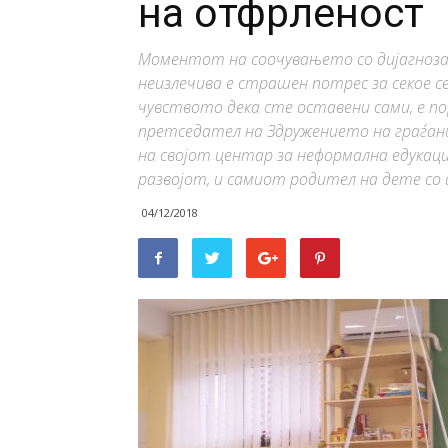
на отфрленост
Моментот на соочувањето со дијагноза з
неизлечива е страшен потрес за секое 
чувството дека сте оставени сами, е пор
претседател на Здружението на граѓан
на својот центар за неформална едукаци
развојот, и самиот родител на дете со
04/12/2018