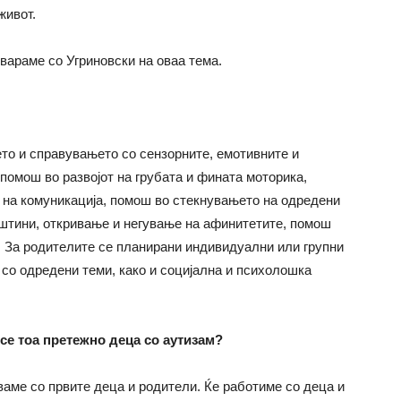
живот.
вараме со Угриновски на оваа тема.
то и справувањето со сензорните, емотивните и
 помош во развојот на грубата и фината моторика,
и на комуникација, помош во стекнувањето на одредени
ештини, откривање и негување на афинитетите, помош
. За родителите се планирани индивидуални или групни
 со одредени теми, како и социјална и психолошка
 се тоа претежно деца со аутизам?
ваме со првите деца и родители. Ќе работиме со деца и