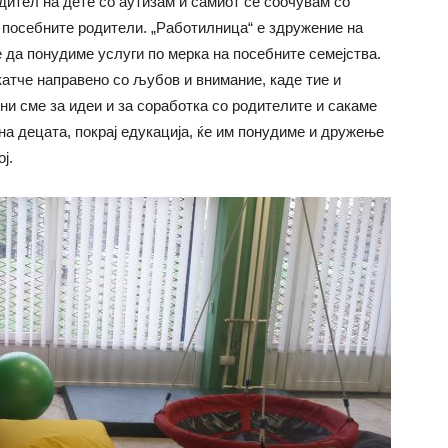
одител на дете со аутизам и самиот се соочувам со
т посебните родители. „Работилница“ е здружение на
 да понудиме услуги по мерка на посебните семејства.
катче направено со љубов и внимание, каде тие и
ни сме за идеи и за соработка со родителите и сакаме
на децата, покрај едукација, ќе им понудиме и дружење
ј.