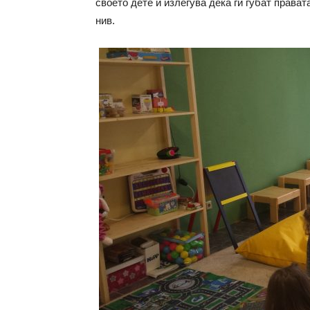
своето дете и излегува дека ги губат правата
нив.