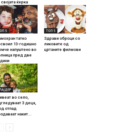
 својата ќерка
ОП 5
ТОП 5
амохран татко
Здрави оброци со
освоил 13-годишно
ликовите од
омче напуштено во
цртаните филмови
олница пред две
одини
ЛАЈДЕР
ивеат во село,
гледуваат 3 деца,
од отпад
здаваат накит...