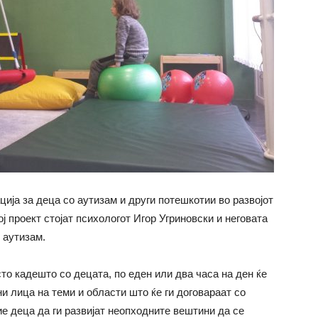
ија за деца со аутизам и други потешкотии во развојот
ј проект стојат психологот Игор Угриновски и неговата
 аутизам.
то кадешто со децата, по еден или два часа на ден ќе
и лица на теми и области што ќе ги договараат со
ие деца да ги развијат неопходните вештини да се