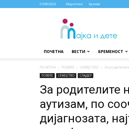
07/08/2026
Маркетинг
Архива
МАЈКА
И
ДЕТЕ
ПОЧЕТНА
ВЕСТИ
БРЕМЕНОСТ
ПОЧЕТНА
ПОВЕЌЕ
СЕМЕЈСТВО
За родителите 
ПОВЕЌЕ
СЕМЕЈСТВО
СЛАЈДЕР
За родителите н
аутизам, по со
дијагнозата, на