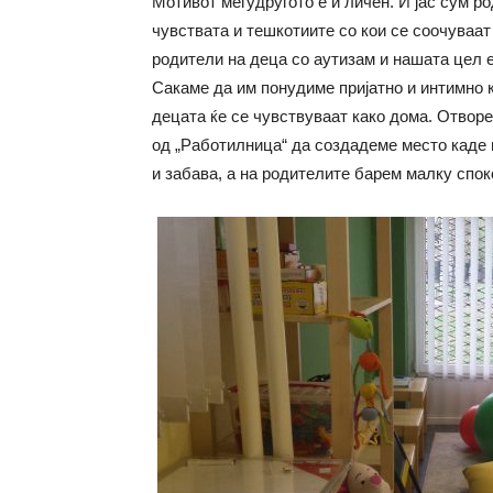
Мотивот меѓудругото е и личен. И јас сум р
чувствата и тешкотиите со кои се соочуваа
родители на деца со аутизам и нашата цел е
Сакаме да им понудиме пријатно и интимно 
децата ќе се чувствуваат како дома. Отворе
од „Работилница“ да создадеме место каде 
и забава, а на родителите барем малку споко