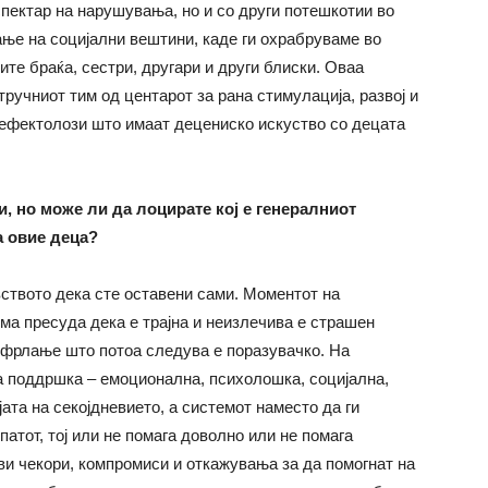
пектар на нарушувања, но и со други потешкотии во
ање на социјални вештини, каде ги охрабруваме во
ите браќа, сестри, другари и други блиски. Оваа
тручниот тим од центарот за рана стимулација, развој и
т дефектолози што имаат децениско искуство со децата
и, но може ли да лоцирате кој е генералниот
а овие деца?
ството дека сте оставени сами. Моментот на
има пресуда дека е трајна и неизлечива е страшен
отфрлање што потоа следува е поразувачко. На
а поддршка – емоционална, психолошка, социјална,
ата на секојдневието, а системот наместо да ги
патот, тој или не помага доволно или не помага
ви чекори, компромиси и откажувања за да помогнат на