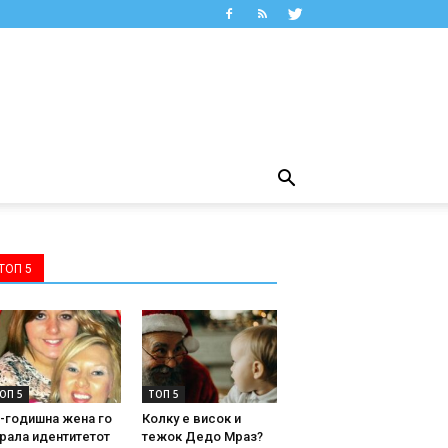
ТОП 5
ОП 5
ТОП 5
-годишна жена го
Колку е висок и
рала идентитетот
тежок Дедо Мраз?