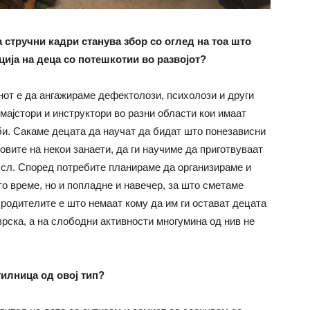
 стручни кадри станува збор со оглед на тоа што
ација на деца со потешкотии во развојот?
анот е да ангажираме дефектолози, психолози и други
 мајстори и инструктори во разни области кои имаат
би. Сакаме децата да научат да бидат што понезависни
овите на некои занаети, да ги научиме да приготвуваат
и сл. Според потребите планираме да организираме и
то време, но и попладне и навечер, за што сметаме
 родителите е што немаат кому да им ги остават децата
рска, а на слободни активности многумина од нив не
илница од овој тип?