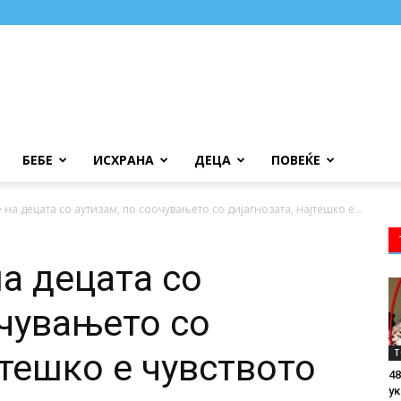
БЕБЕ
ИСХРАНА
ДЕЦА
ПОВЕЌЕ
на децата со аутизам, по соочувањето со дијагнозата, најтешко е...
а децата со
очувањето со
Т
јтешко е чувството
48
ук