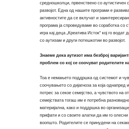
средношколци, првенствено со аутистичен с
развојот. Една од нашите програми е развив
активностите да се вклучат и заинтересиран
програма ја спроведуваме во соработка со с
игра кај деца „Креатива Исток“ кој го вода
со аутизам и други потешкотии во развојот.
Знаеме дека аутизот има безброј варијант
проблем со кој се соочуват родителите н
Тоа е немањето поддршка од системот и чув
соочувањето со дијагноза за која однапред 
потрес за секое семејство, а чувството на 
семејствата тогаш им е потребна разновидн
материјална, како и поддршка во организациј
прифати и со своите алатки да им го олесни 
воопшто. Родителите се принудени на секак