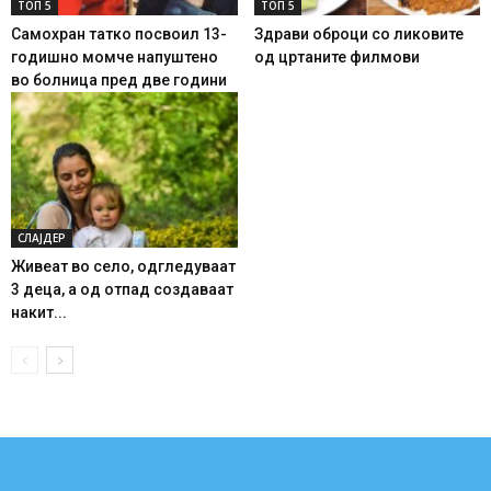
ТОП 5
ТОП 5
Самохран татко посвоил 13-
Здрави оброци со ликовите
годишно момче напуштено
од цртаните филмови
во болница пред две години
СЛАЈДЕР
Живеат во село, одгледуваат
3 деца, а од отпад создаваат
накит...