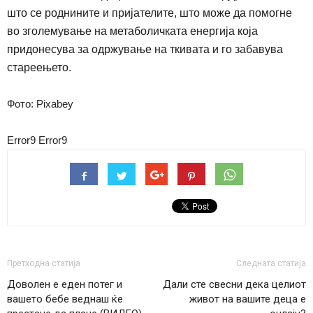
што се роднините и пријателите, што може да помогне
во зголемување на метаболичката енергија која
придонесува за одржување на ткивата и го забавува
стареењето.
Фото: Pixabey
Error9
Error9
Претходна статија
Следната статија
Доволен е еден потег и
Дали сте свесни дека целиот
вашето бебе веднаш ќе
живот на вашите деца е