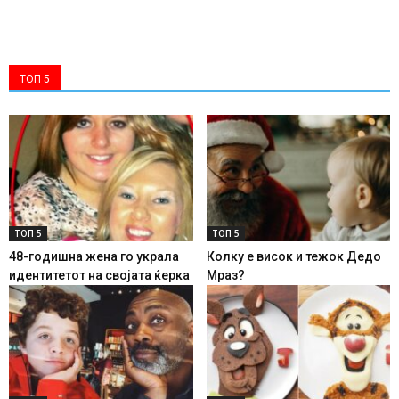
ТОП 5
ТОП 5
ТОП 5
48-годишна жена го украла
Колку е висок и тежок Дедо
идентитетот на својата ќерка
Мраз?