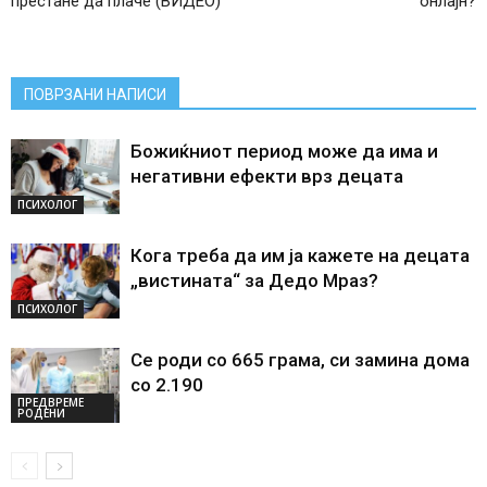
престане да плаче (ВИДЕО)
онлајн?
ПОВРЗАНИ НАПИСИ
Божиќниот период може да има и
негативни ефекти врз децата
ПСИХОЛОГ
Кога треба да им ја кажете на децата
„вистината“ за Дедо Мраз?
ПСИХОЛОГ
Се роди со 665 грама, си замина дома
со 2.190
ПРЕДВРЕМЕ
РОДЕНИ