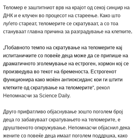
Теломер е заштитниот врв на крајот од секој синџир на
ДНК и е клучен во процесот на стареење. Како што
луѓето стареат, теломерите се скратуваат, а со тоа
стануваат главна причина за разградување на клетките
.
„
Побавното темпо на скратување на теломерите кај
испитаничките со повеќе деца може да се припише на
драматичното зголемување на естроген, хормон кој се
произведува во текот на бременоста. Естрогенот
функционира како моќен антиоксиданс кои ги штити
клетките од скратување на теломерите
“
,
рекол
Непомнасчи за
Science Daily.
Друго прифатливо објаснување зошто поголем број
деца го забавуваат скратување
то
на теломерите, е
друштвеното опкружување.
Непомнасчи објаснил дека
жените со повеќе деца имаат поголем поддршка, како