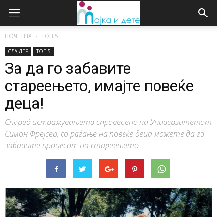
ПОЧЕТНА
ТОП 5
СЛАЈДЕР
ТОП 5
За да го забавите
стареењето, имајте повеќе
деца!
Според истражувањето спроведено на Универзитетот
Симон Фрејсер, со раѓање на повеќе деца можете да го
забавите процесот на стареењето.