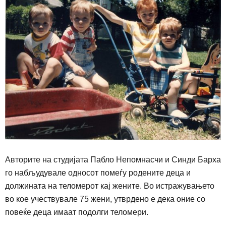
Авторите на студијата Пабло Непомнасчи
и
Синди Барха
го набљудувале односот помеѓу родените деца и
должината на теломерот кај жените. Во истражувањето
во кое учествувале 75 жени, утврдено е дека оние со
повеќе деца имаат подолги теломери.