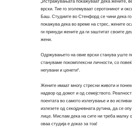
„Истражувањата покажуваат дека жените, ве
врски. Тие го зголемуваат серотонинот и ок
Баш. Студиите во Стенфорд се чини дека го 
покажува дека во време на стрес, жените о
ги принуди жените да ги заштитат своите деца
жени.
Одржувањето на овие врски станува уште п
стануваме покомплексни личности, со повеќ
негувани и ценети“.
Жените имаат многу стресни животи и понек
надвор од домот и од семејството. Реалност
поентата во самото излегување и во испивањ
излезете од секојдневната рутина, да се оп
лице. Мислам дека на сите ни треба малку о
оваа студија е доказ за тоа!