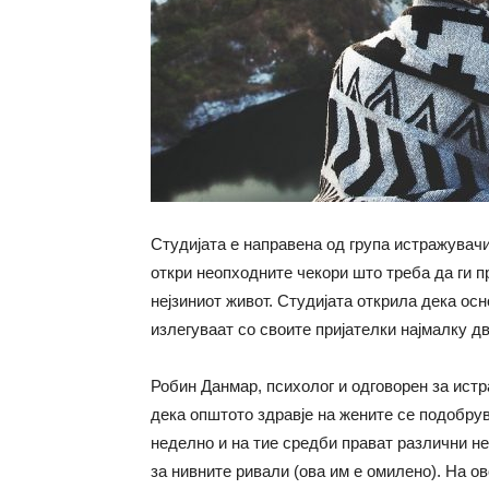
Студијата е направена од група истражувач
откри неопходните чекори што треба да ги п
нејзиниот живот. Студијата открила дека ос
излегуваат со своите пријателки најмалку д
Робин Данмар, психолог и одговорен за истр
дека општото здравје на жените се подобрув
неделно и на тие средби прават различни н
за нивните ривали (ова им е омилено). На ово