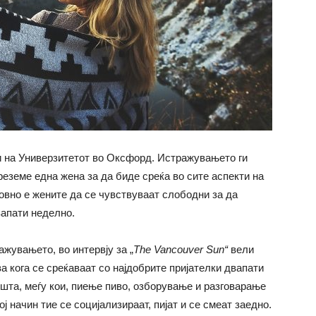
и на Универзитетот во Оксфорд. Истражувањето ги
реземе една жена за да биде среќа во сите аспекти на
новно е жените да се чувствуваат слободни за да
вапати неделно.
ажувањето, во интервју за „
The Vancouver Sun
“
вели
а кога се среќаваат со најдобрите пријателки двапати
ешта, меѓу кои, пиење пиво, озборување и разговарање
ј начин тие се социјализираат, пијат и се смеат заедно.