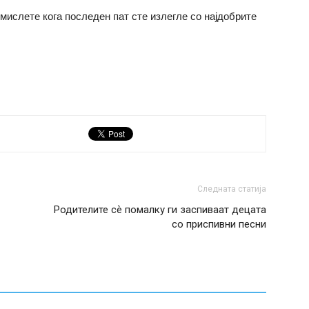
змислете кога последен пат сте излегле со најдобрите
Следната статија
Родителите сѐ помалку ги заспиваат децата
со приспивни песни