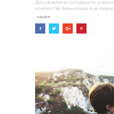
Дали уживате во излегувањето со вашит
почесто! Ова дефинитивно ќе ве направи 
11/02/2019