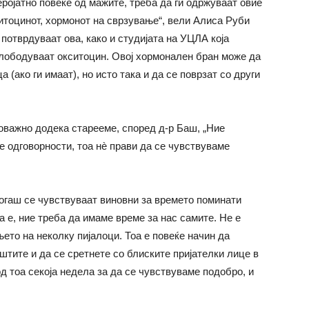
ројатно повеќе од мажите, треба да ги одржуваат овие
ситоцинот, хормонот на сврзување“, вели Алиса Руби
потврдуваат ова, како и студијата на УЦЛА која
слободуваат окситоцин. Овој хормонален бран може да
 (ако ги имаат), но исто така и да се поврзат со други
оважно додека старееме, според д-р Баш, „Ние
е одговорности, тоа нè прави да се чувствуваме
огаш се чувствуваат виновни за времето поминати
а е, ние треба да имаме време за нас самите. Не е
ето на неколку пијалоци. Тоа е повеќе начин да
уштите и да се сретнете со блиските пријателки лице в
д тоа секоја недела за да се чувствуваме подобро, и