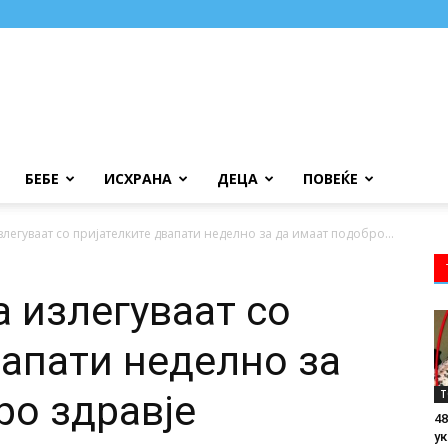
БЕБЕ
ИСХРАНА
ДЕЦА
ПОВЕЌЕ
легуваат со пријателките двапати неделно за да имаат подобро...
а излегуваат со
вапати неделно за
Т
ро здравје
48
ук