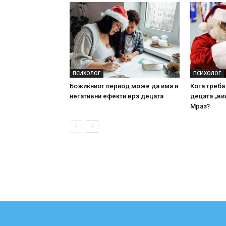
ПСИХОЛОГ
ПСИХОЛОГ
Божиќниот период може да има и
Кога треба
негативни ефекти врз децата
децата „ви
Мраз?