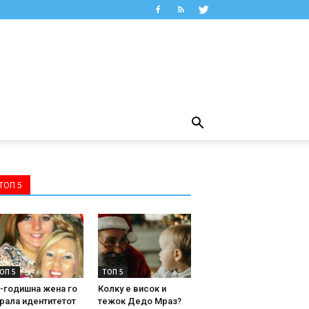
ТОП 5
ОП 5
ТОП 5
-годишна жена го
Колку е висок и
рала идентитетот
тежок Дедо Мраз?