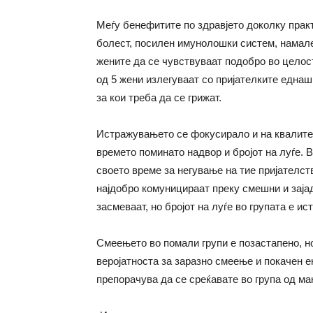
Меѓу бенефитите по здравјето доколку прак
болест, посилен имунолошки систем, намал
жените да се чувствуваат подобро во целос
од 5 жени излегуваат со пријателките еднаш
за кои треба да се грижат.
Истражувањето се фокусирало и на квалитет
времето поминато надвор и бројот на луѓе. 
своето време за негување на тие пријателс
најдобро комуницираат преку смешни и зајад
засмеваат, но бројот на луѓе во групата е ис
Смеењето во помали групи е позастапено, но
веројатноста за заразно смеење и покачен 
препорачува да се среќавате во група од ма