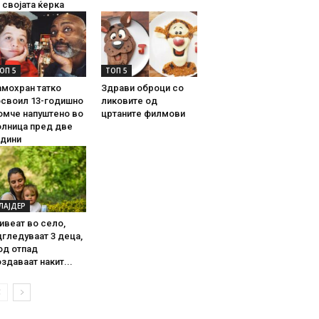
 својата ќерка
ОП 5
ТОП 5
амохран татко
Здрави оброци со
освоил 13-годишно
ликовите од
омче напуштено во
цртаните филмови
олница пред две
одини
ЛАЈДЕР
ивеат во село,
гледуваат 3 деца,
од отпад
здаваат накит...