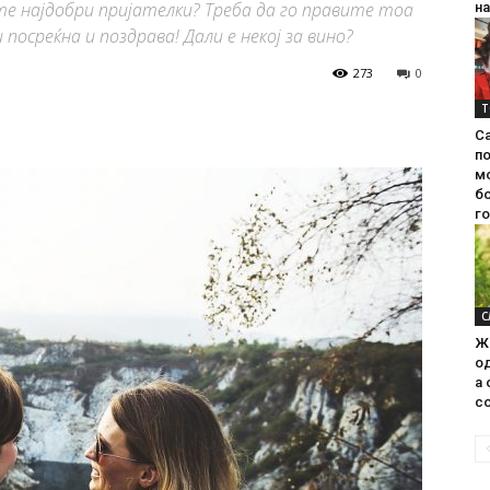
е најдобри пријателки? Треба да го правите тоа
на
посреќна и поздрава! Дали е некој за вино?
273
0
Т
С
п
м
б
г
С
Ж
од
а 
со