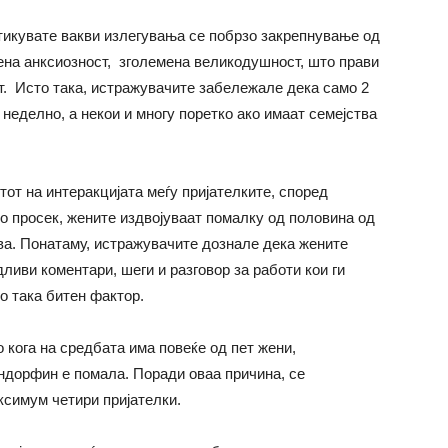
тикувате вакви излегувања се побрзо закрепнување од
ена анксиозност, зголемена великодушност, што прави
т. Исто така, истражувачите забележале дека само 2
 неделно, а некои и многу поретко ако имаат семејства
от на интеракцијата меѓу пријателките, според
Во просек, жените издвојуваат помалку од половина од
тва. Понатаму, истражувачите дознале дека жените
ливи коментари, шеги и разговор за работи кои ги
то така битен фактор.
 кога на средбата има повеќе од пет жени,
ендорфин е помала. Поради оваа причина, се
ксимум четири пријателки.