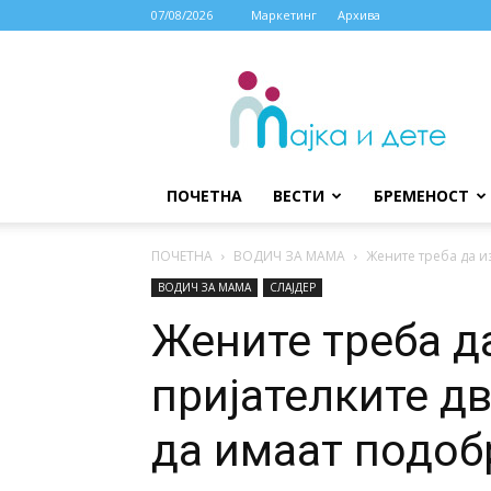
07/08/2026
Маркетинг
Архива
МАЈКА
И
ДЕТЕ
ПОЧЕТНА
ВЕСТИ
БРЕМЕНОСТ
ПОЧЕТНА
ВОДИЧ ЗА МАМА
Жените треба да из
ВОДИЧ ЗА МАМА
СЛАЈДЕР
Жените треба д
пријателките д
да имаат подоб