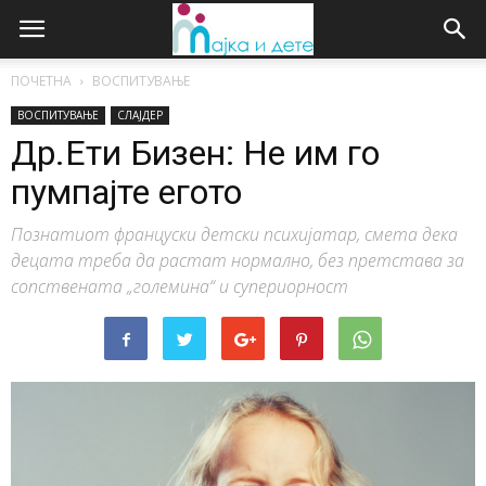
ПОЧЕТНА
ВОСПИТУВАЊЕ
ВОСПИТУВАЊЕ
СЛАЈДЕР
Др.Ети Бизен: Не им го
пумпајте егото
Познатиот француски детски психијатар, смета дека
децата треба да растат нормално, без претстава за
сопствената „големина“ и супериорност