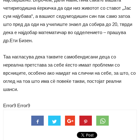
четиригодишна ќеркичка да оди низ животот со ставот „Јас
сум најубава“, а вашиот седумгодишен син пак само затоа
што пред да оди на училиште знаел да собира до 20, тврди
дека е најдобар математичар во одделението – прашува
др.Ети Бизен.
Таа нагласува дека таквите самобендисани деца со
нереална претстава за себе ќесто имаат проблеми со
врсниците, особено ако наидат на слични на себе, за што, со
оглед на тоа што има сѐ повеќе такви, постојат реални
шанси.
Error9
Error9