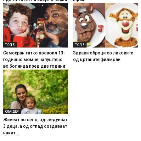
ТОП 5
ТОП 5
Самохран татко посвоил 13-
Здрави оброци со ликовите
годишно момче напуштено
од цртаните филмови
во болница пред две години
СЛАЈДЕР
Живеат во село, одгледуваат
3 деца, а од отпад создаваат
накит...