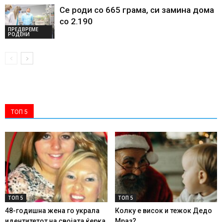
Се роди со 665 грама, си замина дома
со 2.190
ПРЕДВРЕМЕ
РОДЕНИ
ТОП 5
ТОП 5
ТОП 5
48-годишна жена го украла
Колку е висок и тежок Дедо
идентитетот на својата ќерка
Мраз?