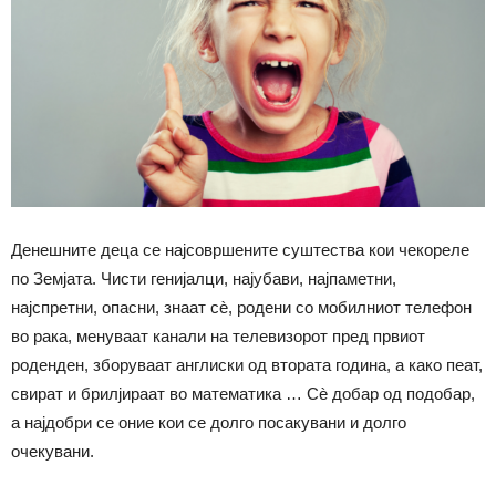
Денешните деца се најсовршените суштества кои чекореле
по Земјата. Чисти генијалци, најубави, најпаметни,
најспретни, опасни, знаат сѐ, родени со мобилниот телефон
во рака, менуваат канали на телевизорот пред првиот
роденден, зборуваат англиски од втората година, а како пеат,
свират и брилјираат во математика … Сѐ добар од подобар,
а најдобри се оние кои се долго посакувани и долго
очекувани.