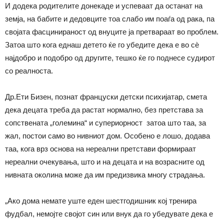
И додека родителите донекаде и успеваат да останат на
земја, на бабите и дедовците тоа слабо им поаѓа од рака, па
својата фасцинираност од внуците ја претвараат во проблем.
Затоа што кога еднаш детето ќе го убедите дека е во сѐ
најдобро и подобро од другите, тешко ќе го поднесе судирот
со реалноста.
Др.Ети Бизен, познат француски детски психијатар, смета
дека децата треба да растат нормално, без претстава за
сопствената „големина“ и супериорност затоа што таа, за
жал, постои само во нивниот дом. Особено е лошо, додава
таа, кога врз основа на нереални претстави формираат
нереални очекувања, што и на децата и на возрасните од
нивната околина може да им предизвика многу страдања.
„Ако дома немате уште еден шестгодишник кој тренира
фудбал, немојте својот син или внук да го убедувате дека е