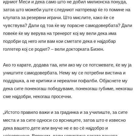
идниот Меси и дека само што не добил милионска понуда,
затоа што можеби уште следниот натпревар ќе го помине на
клупата за резервни играчи. Што мислите, како ќе се
чувствува? Дали од тоа ќе му порасне самодовербата? Дали
повеќе ќе му верува на тренерот кој му вели дека има
подобри од него или вам кои сметате дека е најдобар
голгетер кој се родил? – вели докторката Бизен.
Ако го карате, додава таа, или ако му се потсмевате, ќе му ја
уништите самодовербата. Нему му се потребни вистина и
поддршка, а не критики и нереални пофалби. Објаснете му
дека сите понекогаш победуваме, понекогаш губиме, некогаш
сме најдобри, некогаш просечни.
„Истото правило важи и за градинка и за училиште, за сите
места и за сите односи со врсниците, затоа што е извесно
дека вашето дете или внуче не е во сѐ најдобро и
најсовршено. Впрочем, дали навистина сакате вашата